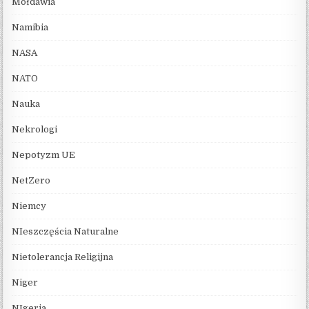
Mołdawia
Namibia
NASA
NATO
Nauka
Nekrologi
Nepotyzm UE
NetZero
Niemcy
NIeszczęścia Naturalne
Nietolerancja Religijna
Niger
NIgeria