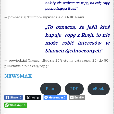
nałożę cła wtórne na ropę, na całą ropę
pochodzącą z Rosji”
— powiedział Trump w wywiadzie dla NBC News.
„To oznacza, że ​​jeśli ktoś
kupuje ropę z Rosji, to nie
może robić interesów w
Stanach Zjednoczonych”
— powiedział Trump. „Będzie 25% cło na całą ropę, 25- do 50-
punktowe cło na całą ropę”.
NEWSMAX
Print
PDF
eBook
Messenger
Email
Post 0
Share
0
0
0
WhatsApp
0