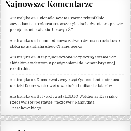
Najnowsze Komentarze
Australijka
on
Dziennik Gazeta Prawna triumfalnie
zawiadamia: “Prokuratura wszczęła dochodzenie w sprawie
przejęcia mieszkania Jerzego Ż.”
Australijka
on
Trump odmawia zatwierdzenia izraelskiego
ataku na ajatollaha Alego Chameneiego
Australijka
on
Stany Zjednoczone rozpoczną cofanie wiz
chińskim studentom z powiązaniami do Komunistycznej
Partii Chin
Australijka
on
Konserwatywny rząd Queenslandu odrzuca
projekt farmy wiatrowej o wartości 1 miliarda dolarów
Australijka
on
Były aktywista LGBTQ Waldemar Krysiak o
rzeczywistej postawie “tęczowej” kandydata
Trzaskowskiego