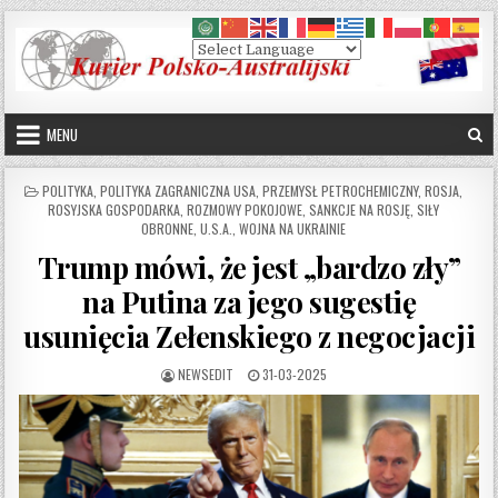
Skip to content
MENU
POSTED IN
POLITYKA
,
POLITYKA ZAGRANICZNA USA
,
PRZEMYSŁ PETROCHEMICZNY
,
ROSJA
,
ROSYJSKA GOSPODARKA
,
ROZMOWY POKOJOWE
,
SANKCJE NA ROSJĘ
,
SIŁY
OBRONNE
,
U.S.A.
,
WOJNA NA UKRAINIE
Trump mówi, że jest „bardzo zły”
na Putina za jego sugestię
usunięcia Zełenskiego z negocjacji
AUTHOR:
PUBLISHED DATE:
NEWSEDIT
31-03-2025