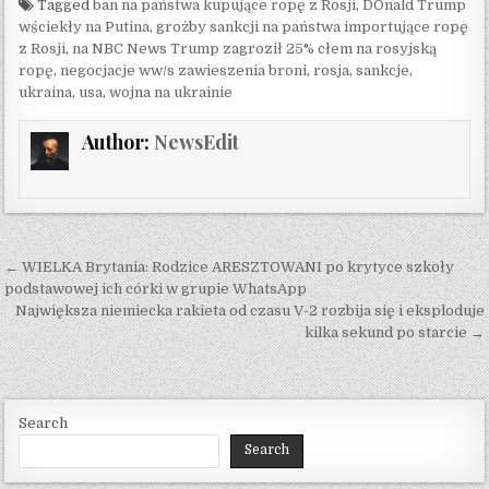
Tagged
ban na państwa kupujące ropę z Rosji
,
DOnald Trump
wściekły na Putina
,
grożby sankcji na państwa importujące ropę
z Rosji
,
na NBC News Trump zagroził 25% cłem na rosyjską
ropę
,
negocjacje ww/s zawieszenia broni
,
rosja
,
sankcje
,
ukraina
,
usa
,
wojna na ukrainie
Author:
NewsEdit
Post navigation
← WIELKA Brytania: Rodzice ARESZTOWANI po krytyce szkoły
podstawowej ich córki w grupie WhatsApp
Największa niemiecka rakieta od czasu V-2 rozbija się i eksploduje
kilka sekund po starcie →
Search
Search