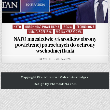
NATO
OBRONNOŚĆ POWIETRZNA
ROSJA
TECHNOLOGIA
Posted in
UNIA EUROPEJSKA
WOJNA HYBRYDOWA
NATO ma zaledwie 5% środków obrony
powietrznej potrzebnych do ochrony
wschodniej flanki
AUTHOR:
PUBLISHED DATE:
NEWSEDIT
31-05-2024
Copyright © 2026 Kurier Polsko-Australijski
Design by ThemesDNA.com