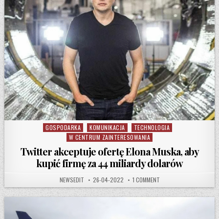
GOSPODARKA
KOMUNIKACJA
TECHNOLOGIA
Posted in
W CENTRUM ZAINTERESOWANIA
Twitter akceptuje ofertę Elona Muska, aby
kupić firmę za 44 miliardy dolarów
AUTHOR:
PUBLISHED DATE:
ON TWITTER AKCEPTUJE 
NEWSEDIT
26-04-2022
1 COMMENT