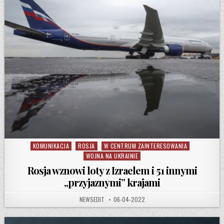
KOMUNIKACJA
ROSJA
W CENTRUM ZAINTERESOWANIA
Posted in
WOJNA NA UKRAINIE
Rosja wznowi loty z Izraelem i 51 innymi
„przyjaznymi” krajami
AUTHOR:
PUBLISHED DATE:
NEWSEDIT
06-04-2022