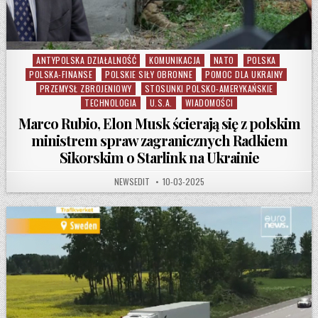
ANTYPOLSKA DZIAŁALNOŚĆ
KOMUNIKACJA
NATO
POLSKA
Posted in
POLSKA-FINANSE
POLSKIE SIŁY OBRONNE
POMOC DLA UKRAINY
PRZEMYSŁ ZBROJENIOWY
STOSUNKI POLSKO-AMERYKAŃSKIE
TECHNOLOGIA
U.S.A.
WIADOMOŚCI
Marco Rubio, Elon Musk ścierają się z polskim
ministrem spraw zagranicznych Radkiem
Sikorskim o Starlink na Ukrainie
AUTHOR:
PUBLISHED DATE:
NEWSEDIT
10-03-2025