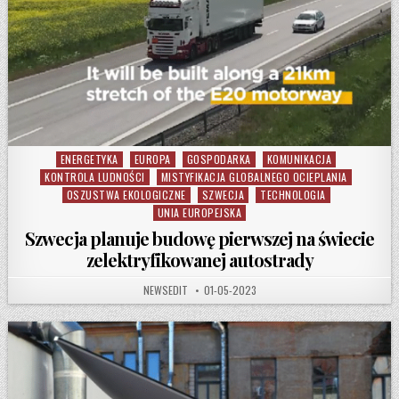
ENERGETYKA
EUROPA
GOSPODARKA
KOMUNIKACJA
Posted in
KONTROLA LUDNOŚCI
MISTYFIKACJA GLOBALNEGO OCIEPLANIA
OSZUSTWA EKOLOGICZNE
SZWECJA
TECHNOLOGIA
UNIA EUROPEJSKA
Szwecja planuje budowę pierwszej na świecie
zelektryfikowanej autostrady
AUTHOR:
PUBLISHED DATE:
NEWSEDIT
01-05-2023