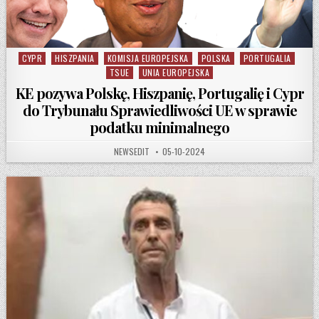
CYPR
HISZPANIA
KOMISJA EUROPEJSKA
POLSKA
PORTUGALIA
Posted in
TSUE
UNIA EUROPEJSKA
KE pozywa Polskę, Hiszpanię, Portugalię i Cypr
do Trybunału Sprawiedliwości UE w sprawie
podatku minimalnego
AUTHOR:
PUBLISHED DATE:
NEWSEDIT
05-10-2024