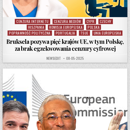
CENZURA INTERNETU
CENZURA MEDIÓW
CYPR
CZECHY
Posted in
HISZPANIA
KOMISJA EUROPEJSKA
POLSKA
POPRAWNOŚĆ POLITYCZNA
PORTUGALIA
TSUE
UNIA EUROPEJSKA
Bruksela pozywa pięć krajów UE, w tym Polskę,
za brak egzekwowania cenzury cyfrowej
AUTHOR:
PUBLISHED DATE:
NEWSEDIT
08-05-2025