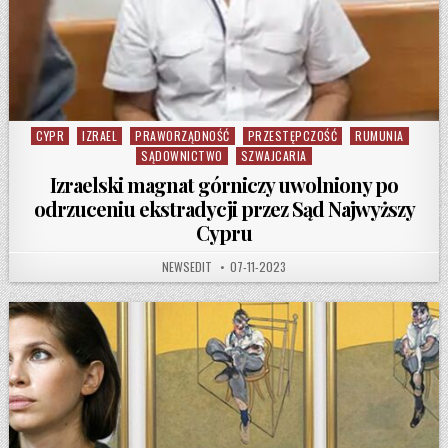
CYPR
IZRAEL
PRAWORZĄDNOŚĆ
PRZESTĘPCZOŚĆ
RUMUNIA
Posted in
SĄDOWNICTWO
SZWAJCARIA
Izraelski magnat górniczy uwolniony po
odrzuceniu ekstradycji przez Sąd Najwyższy
Cypru
AUTHOR:
PUBLISHED DATE:
NEWSEDIT
07-11-2023