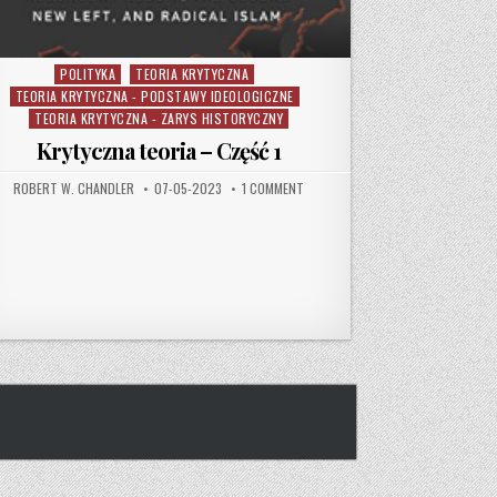
POLITYKA
TEORIA KRYTYCZNA
Posted in
TEORIA KRYTYCZNA - PODSTAWY IDEOLOGICZNE
TEORIA KRYTYCZNA - ZARYS HISTORYCZNY
Krytyczna teoria – Część 1
AUTHOR:
PUBLISHED DATE:
ON KRYTYCZNA TEORIA – CZĘŚĆ 1
ROBERT W. CHANDLER
07-05-2023
1 COMMENT