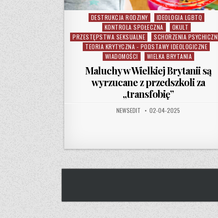
DESTRUKCJA RODZINY
IDEOLOGIA LGBTQ
Posted in
KONTROLA SPOŁECZNA
OKULT
PRZESTĘPSTWA SEKSUALNE
SCHORZENIA PSYCHICZN
TEORIA KRYTYCZNA - PODSTAWY IDEOLOGICZNE
WIADOMOŚCI
WIELKA BRYTANIA
Maluchy w Wielkiej Brytanii są
wyrzucane z przedszkoli za
„transfobię”
AUTHOR:
PUBLISHED DATE:
NEWSEDIT
02-04-2025