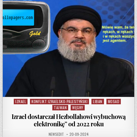
IZRAEL
KONFLIKT IZRAELSKO-PALESTYŃSKI
LIBAN
MOSAD
Posted in
TAJWAN
WĘGRY
Izrael dostarczał Hezbollahowi wybuchową
elektronikę” od 2022 roku
AUTHOR:
PUBLISHED DATE:
NEWSEDIT
20-09-2024