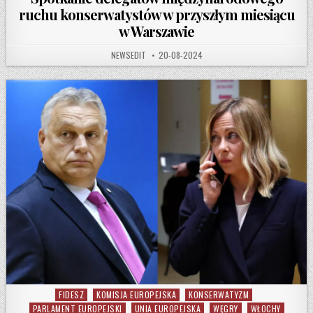
ruchu konserwatystów w przyszłym miesiącu
w Warszawie
AUTHOR:
PUBLISHED DATE:
NEWSEDIT
20-08-2024
FIDESZ
KOMISJA EUROPEJSKA
KONSERWATYZM
Posted in
PARLAMENT EUROPEJSKI
UNIA EUROPEJSKA
WĘGRY
WŁOCHY