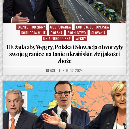
BIZNES RODZINNY
GOSPODARKA
KOMISJA EUROPEJSKA
Posted in
KORUPCJA W UE
POLSKA
ROLNICTWO
SLOVAKIA
UNIA EUROPEJSKA
WĘGRY
UE żąda aby Węgry, Polska i Słowacja otworzyły
swoje granice na tanie ukraińskie złej jakości
zboże
AUTHOR:
PUBLISHED DATE:
NEWSEDIT
16-02-2024