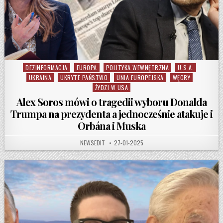
DEZINFORMACJA
EUROPA
POLITYKA WEWNĘTRZNA
U.S.A.
Posted in
UKRAINA
UKRYTE PAŃSTWO
UNIA EUROPEJSKA
WĘGRY
ŻYDZI W USA
Alex Soros mówi o tragedii wyboru Donalda
Trumpa na prezydenta a jednocześnie atakuje i
Orbána i Muska
AUTHOR:
PUBLISHED DATE:
NEWSEDIT
27-01-2025