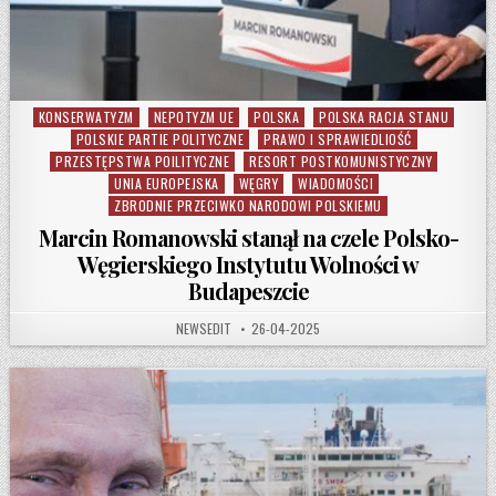
KONSERWATYZM
NEPOTYZM UE
POLSKA
POLSKA RACJA STANU
Posted in
POLSKIE PARTIE POLITYCZNE
PRAWO I SPRAWIEDLIOŚĆ
PRZESTĘPSTWA POILITYCZNE
RESORT POSTKOMUNISTYCZNY
UNIA EUROPEJSKA
WĘGRY
WIADOMOŚCI
ZBRODNIE PRZECIWKO NARODOWI POLSKIEMU
Marcin Romanowski stanął na czele Polsko-
Węgierskiego Instytutu Wolności w
Budapeszcie
AUTHOR:
PUBLISHED DATE:
NEWSEDIT
26-04-2025