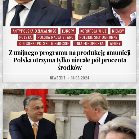
ANTYPOLSKA DZIAŁALNOŚĆ
EUROPA
KORUPCJA W UE
NIEMCY
Posted in
POLSKA
POLSKA RACJA STANU
POLSKIE SIŁY OBRONNE
STOSUNKI POLSKO-NIEMIECKIE
UNIA EUROPEJSKA
WĘGRY
Z unijnego programu na produkcję amunicji
Polska otrzyma tylko niecałe pół procenta
środków
AUTHOR:
PUBLISHED DATE:
NEWSEDIT
18-03-2024