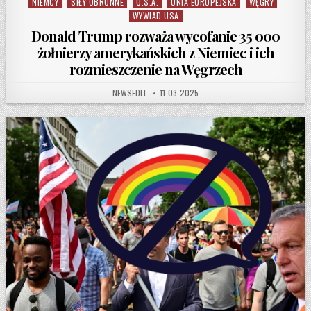
NIEMCY
SIŁY OBRONNE
U.S.A.
UNIA EUROPEJSKA
WĘGRY
Posted in
WYWIAD USA
Donald Trump rozważa wycofanie 35 000
żołnierzy amerykańskich z Niemiec i ich
rozmieszczenie na Węgrzech
AUTHOR:
PUBLISHED DATE:
NEWSEDIT
11-03-2025