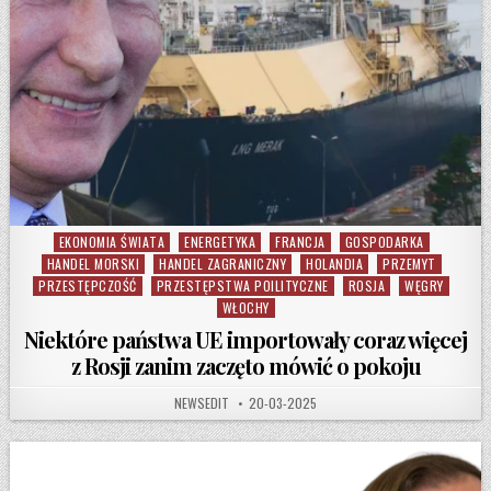
EKONOMIA ŚWIATA
ENERGETYKA
FRANCJA
GOSPODARKA
Posted in
HANDEL MORSKI
HANDEL ZAGRANICZNY
HOLANDIA
PRZEMYT
PRZESTĘPCZOŚĆ
PRZESTĘPSTWA POILITYCZNE
ROSJA
WĘGRY
WŁOCHY
Niektóre państwa UE importowały coraz więcej
z Rosji zanim zaczęto mówić o pokoju
AUTHOR:
PUBLISHED DATE:
NEWSEDIT
20-03-2025