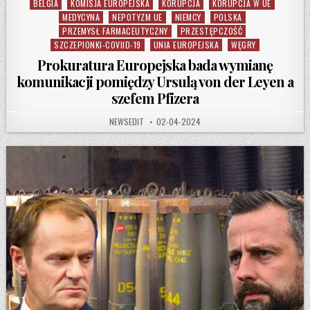
BELGIA
KOMISJA EUROPEJSKA
KORUPCJA
KORUPCJA W UE
Posted in
MEDYCYNA
NEPOTYZM UE
NIEMCY
POLSKA
PRZEMYSŁ FARMACEUTYCZNY
PRZESTĘPCZOŚĆ
SZCZEPIONKI-COVIID-19
UNIA EUROPEJSKA
WĘGRY
Prokuratura Europejska bada wymianę
komunikacji pomiędzy Ursulą von der Leyen a
szefem Pfizera
AUTHOR:
PUBLISHED DATE:
NEWSEDIT
02-04-2024