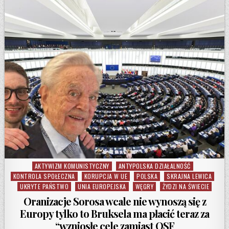
AKTYWIZM KOMUNISTYCZNY
ANTYPOLSKA DZIAŁALNOŚĆ
Posted in
KONTROLA SPOŁECZNA
KORUPCJA W UE
POLSKA
SKRAJNA LEWICA
UKRYTE PAŃSTWO
UNIA EUROPEJSKA
WĘGRY
ŻYDZI NA ŚWIECIE
Oranizacje Sorosa wcale nie wynoszą się z
Europy tylko to Bruksela ma płacić teraz za
“wzniosłe cele zamiast OSF