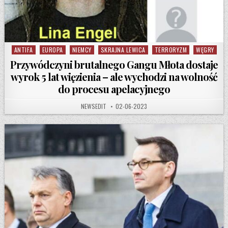
ANTIFA
EUROPA
NIEMCY
SKRAJNA LEWICA
TERRORYZM
WĘGRY
Posted in
Przywódczyni brutalnego Gangu Młota dostaje
wyrok 5 lat więzienia – ale wychodzi na wolność
do procesu apelacyjnego
AUTHOR:
PUBLISHED DATE:
NEWSEDIT
02-06-2023