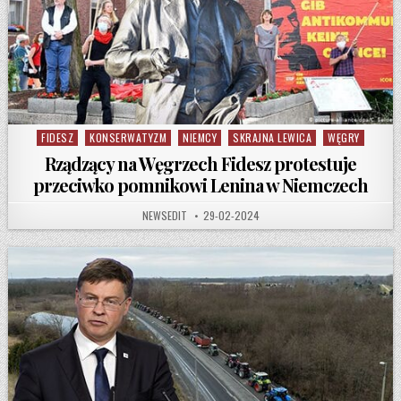
FIDESZ
KONSERWATYZM
NIEMCY
SKRAJNA LEWICA
WĘGRY
Posted in
Rządzący na Węgrzech Fidesz protestuje
przeciwko pomnikowi Lenina w Niemczech
AUTHOR:
PUBLISHED DATE:
NEWSEDIT
29-02-2024