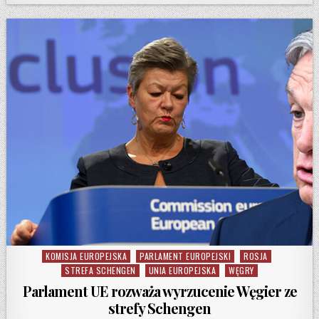
KOMISJA EUROPEJSKA
PARLAMENT EUROPEJSKI
ROSJA
Posted in
STREFA SCHENGEN
UNIA EUROPEJSKA
WĘGRY
Parlament UE rozważa wyrzucenie Węgier ze
strefy Schengen