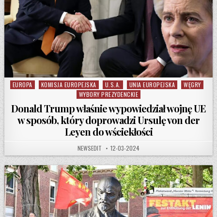
EUROPA
KOMISJA EUROPEJSKA
U.S.A.
UNIA EUROPEJSKA
WĘGRY
Posted in
WYBORY PREZYDENCKIE
Donald Trump właśnie wypowiedział wojnę UE
w sposób, który doprowadzi Ursulę von der
Leyen do wściekłości
AUTHOR:
PUBLISHED DATE:
NEWSEDIT
12-03-2024