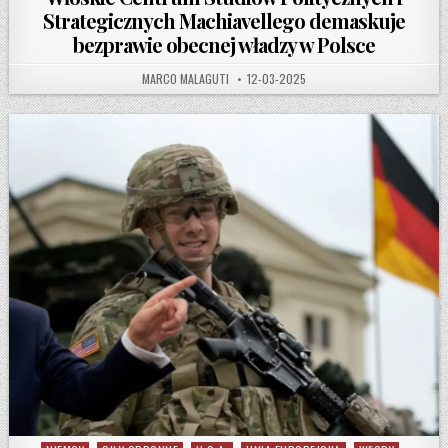
Strategicznych Machiavellego demaskuje
bezprawie obecnej władzy w Polsce
AUTHOR:
PUBLISHED DATE:
MARCO MALAGUTI
12-03-2025