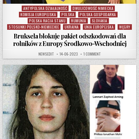
ANTYPOLSKA DZIAŁALNOŚĆ
DWULICOWOŚĆ NIMIECKA
Posted in
KOMISJA EUROPEJSKA
POLSKA
POLSKA GOSPODARKA
POLSKA RACJA STANU
RUMUNIA
SLOVAKIA
STOSUNKI POLSKO-NIEMIECKIE
UKRAINA
UNIA EUROPEJSKA
WĘGRY
Bruksela blokuje pakiet odszkodowań dla
rolników z Europy Środkowo-Wschodniej
AUTHOR:
PUBLISHED DATE:
ON BRUKSELA BLOKUJE 
NEWSEDIT
14-06-2023
1 COMMENT