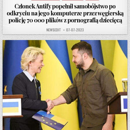
Członek Antify popełnił samobójstwo po
odkryciu na jego komputerze przez węgierską
policję 70 000 plików z pornografią dziecięcą
AUTHOR:
PUBLISHED DATE:
NEWSEDIT
07-07-2023