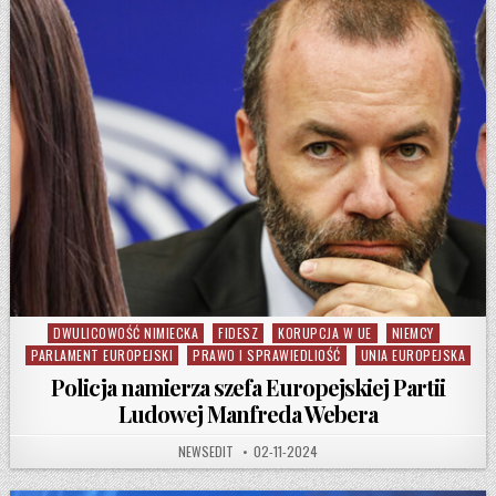
DWULICOWOŚĆ NIMIECKA
FIDESZ
KORUPCJA W UE
NIEMCY
Posted in
PARLAMENT EUROPEJSKI
PRAWO I SPRAWIEDLIOŚĆ
UNIA EUROPEJSKA
Policja namierza szefa Europejskiej Partii
Ludowej Manfreda Webera
AUTHOR:
PUBLISHED DATE:
NEWSEDIT
02-11-2024