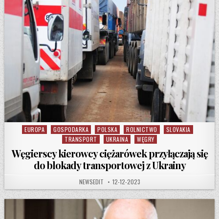
EUROPA
GOSPODARKA
POLSKA
ROLNICTWO
SLOVAKIA
Posted in
TRANSPORT
UKRAINA
WĘGRY
Węgierscy kierowcy ciężarówek przyłączają się
do blokady transportowej z Ukrainy
AUTHOR:
PUBLISHED DATE:
NEWSEDIT
12-12-2023