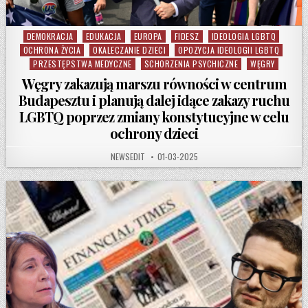
DEMOKRACJA
EDUKACJA
EUROPA
FIDESZ
IDEOLOGIA LGBTQ
Posted in
OCHRONA ŻYCIA
OKALECZANIE DZIECI
OPOZYCJA IDEOLOGII LGBTQ
PRZESTĘPSTWA MEDYCZNE
SCHORZENIA PSYCHICZNE
WĘGRY
Węgry zakazują marszu równości w centrum
Budapesztu i planują dalej idące zakazy ruchu
LGBTQ poprzez zmiany konstytucyjne w celu
ochrony dzieci
AUTHOR:
PUBLISHED DATE:
NEWSEDIT
01-03-2025