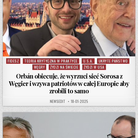
FIDESZ
TEORIA KRYTYCZNA W PRAKTYCE
U.S.A.
UKRYTE PAŃSTWO
Posted in
WĘGRY
ŻYDZI NA ŚWIECIE
ŻYDZI W USA
Orbán obiecuje, że wyrzuci sieć Sorosa z
Węgier i wzywa patriotów w całej Europie aby
zrobili to samo
AUTHOR:
PUBLISHED DATE:
NEWSEDIT
18-01-2025