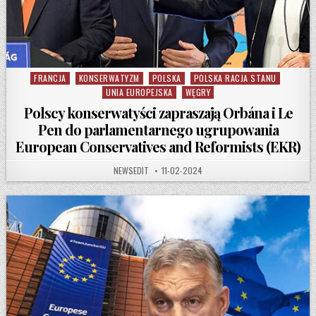
FRANCJA
KONSERWATYZM
POLSKA
POLSKA RACJA STANU
Posted in
UNIA EUROPEJSKA
WĘGRY
Polscy konserwatyści zapraszają Orbána i Le
Pen do parlamentarnego ugrupowania
European Conservatives and Reformists (EKR)
AUTHOR:
PUBLISHED DATE:
NEWSEDIT
11-02-2024