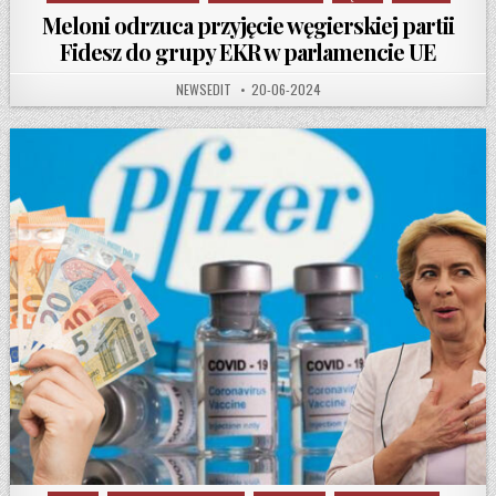
Meloni odrzuca przyjęcie węgierskiej partii
Fidesz do grupy EKR w parlamencie UE
AUTHOR:
PUBLISHED DATE:
NEWSEDIT
20-06-2024