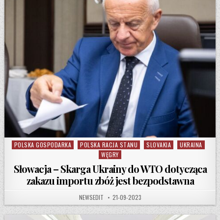
POLSKA GOSPODARKA
POLSKA RACJA STANU
SLOVAKIA
UKRAINA
Posted in
WĘGRY
Słowacja – Skarga Ukrainy do WTO dotycząca
zakazu importu zbóż jest bezpodstawna
AUTHOR:
PUBLISHED DATE:
NEWSEDIT
21-09-2023