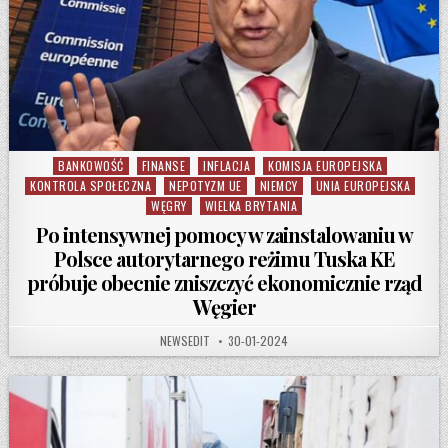
BANKOWOŚĆ
FINANSE
INFLACJA
KOMISJA EUROPEJSKA
Posted in
KONTROLA SPOŁECZNA
NEPOTYZM UE
NIEMCY
UNIA EUROPEJSKA
WĘGRY
WIELKA BRYTANIA
Po intensywnej pomocy w zainstalowaniu w
Polsce autorytarnego reżimu Tuska KE
próbuje obecnie zniszczyć ekonomicznie rząd
Węgier
AUTHOR:
PUBLISHED DATE:
NEWSEDIT
30-01-2024