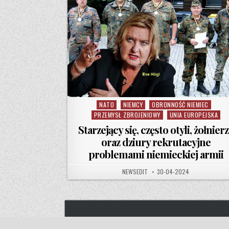
NATO
NIEMCY
OBRONNOŚĆ NIEMIEC
Posted in
PRZEMYSŁ ZBROJENIOWY
UNIA EUROPEJSKA
Starzejący się, często otyli, żołnier
oraz dziury rekrutacyjne
problemami niemieckiej armii
AUTHOR:
PUBLISHED DATE:
NEWSEDIT
30-04-2024