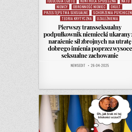
IDEOLOGIA LGBTQ
KONTROLA SPOŁECZNA
NATO
Posted in
NIEMCY
OBRONNOŚĆ NIEMIEC
OKULT
PRZESTĘPSTWA SEKSUALNE
SCHORZENIA PSYCHICZN
TEORIA KRYTYCZNA
UZALEŻNIENIA
Pierwszy transseksualny
podpułkownik niemiecki ukarany 
narażenie sił zbrojnych na utratę
dobrego imienia poprzez wysoce
seksualne zachowanie
AUTHOR:
PUBLISHED DATE:
NEWSEDIT
26-04-2025