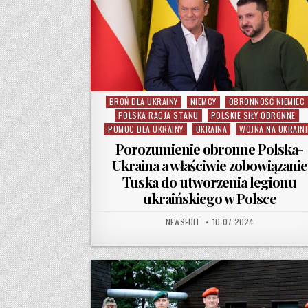
BROŃ DLA UKRAINY
NIEMCY
OBRONNOŚĆ NIEMIEC
Posted in
POLSKA RACJA STANU
POLSKIE SIŁY OBRONNE
POMOC DLA UKRAINY
UKRAINA
WOJNA NA UKRAINI
Porozumienie obronne Polska-
Ukraina a właściwie zobowiązanie
Tuska do utworzenia legionu
ukraińskiego w Polsce
AUTHOR:
PUBLISHED DATE:
NEWSEDIT
10-07-2024