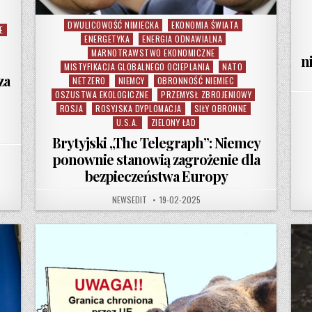
DWULICOWOŚĆ NIMIECKA
EKONOMIA ŚWIATA
Posted in
E
ENERGETYKA
ENERGIA ODNAWIALNA
MARNOTRAWSTWO EKONOMICZNE
n
MISTYFIKACJA GLOBALNEGO OCIEPLANIA
NATO
za
NETZERO
NIEMCY
OBRONNOŚĆ NIEMIEC
OSZUSTWA EKOLOGICZNE
PRZEMYSŁ ZBROJENIOWY
ROSJA
ROSYJSKA DYPLOMACJA
SIŁY OBRONNE
U.S.A.
ZIELONY ŁAD
Brytyjski „The Telegraph”: Niemcy
ponownie stanowią zagrożenie dla
bezpieczeństwa Europy
AUTHOR:
PUBLISHED DATE:
NEWSEDIT
19-02-2025