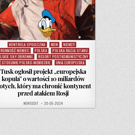
KONTROLA SPOŁECZNA
MON
NIEMCY
Posted in
RONNOŚĆ NIEMIEC
POLSKA
POLSKA RACJA STANU
LSKIE SIŁY OBRONNE
RESORT POSTKOMUNISTYCZNY
STOSUNKI POLSKO-NIEMIECKIE
UNIA EUROPEJSKA
Tusk ogłosił projekt „europejska
kopuła” o wartości 10 miliardów
łotych, który ma chronić kontynent
przed atakiem Rosji
AUTHOR:
PUBLISHED DATE:
NEWSEDIT
20-05-2024