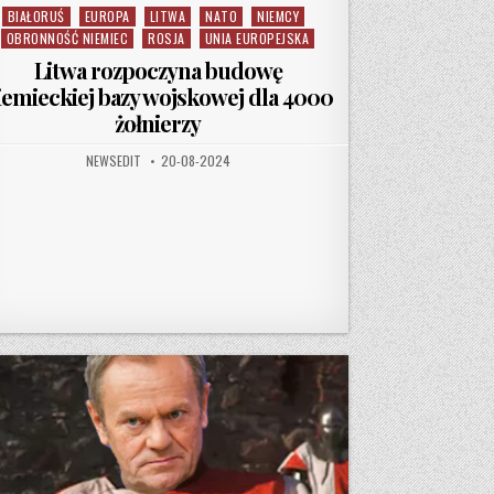
BIAŁORUŚ
EUROPA
LITWA
NATO
NIEMCY
Posted in
OBRONNOŚĆ NIEMIEC
ROSJA
UNIA EUROPEJSKA
Litwa rozpoczyna budowę
iemieckiej bazy wojskowej dla 4000
żołnierzy
AUTHOR:
PUBLISHED DATE:
NEWSEDIT
20-08-2024