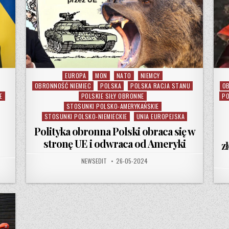
EUROPA
MON
NATO
NIEMCY
Posted in
OBRONNOŚĆ NIEMIEC
POLSKA
POLSKA RACJA STANU
OB
E
POLSKIE SIŁY OBRONNE
PO
STOSUNKI POLSKO-AMERYKAŃSKIE
STOSUNKI POLSKO-NIEMIECKIE
UNIA EUROPEJSKA
Polityka obronna Polski obraca się w
stronę UE i odwraca od Ameryki
z
AUTHOR:
PUBLISHED DATE:
NEWSEDIT
26-05-2024