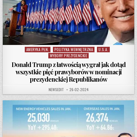
AMERYKA PŁN.
POLITYKA WEWNĘTRZNA
U.S.A.
Posted in
WYBORY PREZYDENCKIE
Donald Trump z łatwością wygrał jak dotąd
wszystkie pięć prawyborów w nominacji
prezydenckiej Republikanów
AUTHOR:
PUBLISHED DATE:
NEWSEDIT
26-02-2024