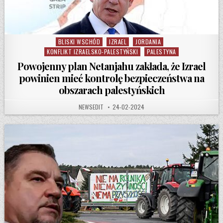
BLISKI WSCHÓD
IZRAEL
JORDANIA
Posted in
KONFLIKT IZRAELSKO-PALESTYŃSKI
PALESTYNA
Powojenny plan Netanjahu zakłada, że Izrael
powinien mieć kontrolę bezpieczeństwa na
obszarach palestyńskich
AUTHOR:
PUBLISHED DATE:
NEWSEDIT
24-02-2024