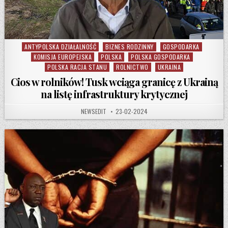
ANTYPOLSKA DZIAŁALNOŚĆ
BIZNES RODZINNY
GOSPODARKA
Posted in
KOMISJA EUROPEJSKA
POLSKA
POLSKA GOSPODARKA
POLSKA RACJA STANU
ROLNICTWO
UKRAINA
Cios w rolników! Tusk wciąga granicę z Ukrainą
na listę infrastruktury krytycznej
AUTHOR:
PUBLISHED DATE:
NEWSEDIT
23-02-2024