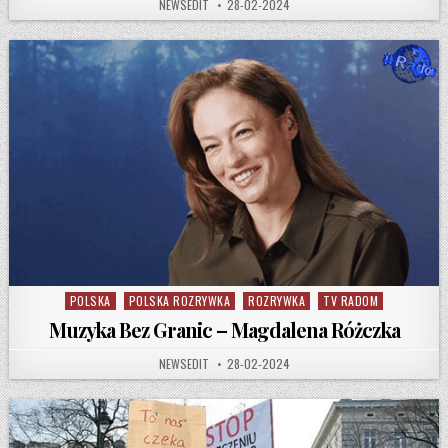
AUTHOR:
PUBLISHED DATE:
NEWSEDIT
28-02-2024
POLSKA
POLSKA ROZRYWKA
ROZRYWKA
TV RADOM
Posted in
Muzyka Bez Granic – Magdalena Różczka
AUTHOR:
PUBLISHED DATE:
NEWSEDIT
28-02-2024