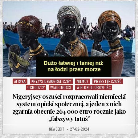
AFRYKA
KRYZYS DEMOGRAFICZNY
NIEMCY
PRZESTĘPCZOŚĆ
Posted in
UCHODŹCY
WIADOMOŚCI
WIELOKULTUROWOŚĆ
Nigeryjscy oszuści rozpracowali niemiecki
system opieki społecznej, a jeden z nich
zgarnia obecnie 264 000 euro rocznie jako
„fałszywy tatuś”
AUTHOR:
PUBLISHED DATE:
NEWSEDIT
27-02-2024