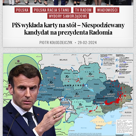
POLSKA
POLSKA RACJA STANU
TV RADOM
WIADOMOŚCI
Posted in
WYBORY SAMORZĄDOWE
PiS wykłada karty na stół – Niespodziewany
kandydat na prezydenta Radomia
AUTHOR:
PUBLISHED DATE:
PIOTR KOŁODZIEJCZYK
29-02-2024