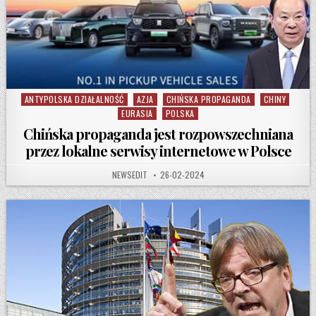
ANTYPOLSKA DZIAŁALNOŚĆ
AZJA
CHIŃSKA PROPAGANDA
CHINY
Posted in
EURASIA
POLSKA
Chińska propaganda jest rozpowszechniana
przez lokalne serwisy internetowe w Polsce
AUTHOR:
PUBLISHED DATE:
NEWSEDIT
26-02-2024