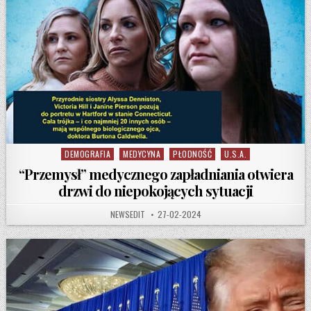
DEMOGRAFIA
MEDYCYNA
PŁODNOŚĆ
U.S.A.
Posted in
“Przemysł” medycznego zapładniania otwiera
drzwi do niepokojących sytuacji
AUTHOR:
PUBLISHED DATE:
NEWSEDIT
27-02-2024