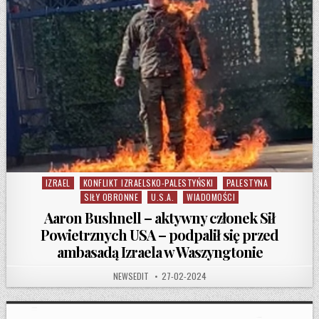
IZRAEL
KONFLIKT IZRAELSKO-PALESTYŃSKI
PALESTYNA
Posted in
SIŁY OBRONNE
U.S.A.
WIADOMOŚCI
Aaron Bushnell – aktywny członek Sił
Powietrznych USA – podpalił się przed
ambasadą Izraela w Waszyngtonie
AUTHOR:
PUBLISHED DATE:
NEWSEDIT
27-02-2024