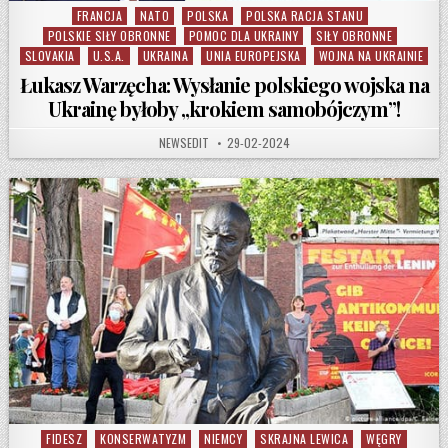
FRANCJA
NATO
POLSKA
POLSKA RACJA STANU
Posted in
POLSKIE SIŁY OBRONNE
POMOC DLA UKRAINY
SIŁY OBRONNE
SLOVAKIA
U.S.A.
UKRAINA
UNIA EUROPEJSKA
WOJNA NA UKRAINIE
Łukasz Warzęcha: Wysłanie polskiego wojska na
Ukrainę byłoby „krokiem samobójczym”!
AUTHOR:
PUBLISHED DATE:
NEWSEDIT
29-02-2024
FIDESZ
KONSERWATYZM
NIEMCY
SKRAJNA LEWICA
WĘGRY
Posted in