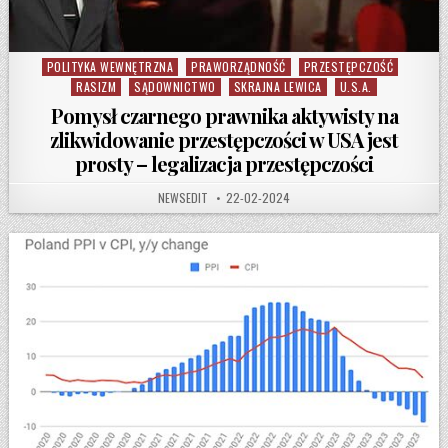
POLITYKA WEWNĘTRZNA
PRAWORZĄDNOŚĆ
PRZESTĘPCZOŚĆ
Posted in
RASIZM
SĄDOWNICTWO
SKRAJNA LEWICA
U.S.A.
Pomysł czarnego prawnika aktywisty na
zlikwidowanie przestępczości w USA jest
prosty – legalizacja przestępczości
AUTHOR:
PUBLISHED DATE:
NEWSEDIT
22-02-2024