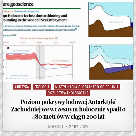
ARKTYKA
EKOLOGIA
MISTYFIKACJA GLOBALNEGO OCIEPLANIA
Posted in
OSZUSTWA EKOLOGICZNE
Poziom pokrywy lodowej Antarktyki
Zachodniej we wczesnym holocenie spadł o
480 metrów w ciągu 200 lat
AUTHOR:
PUBLISHED DATE:
NEWSEDIT
27-02-2024