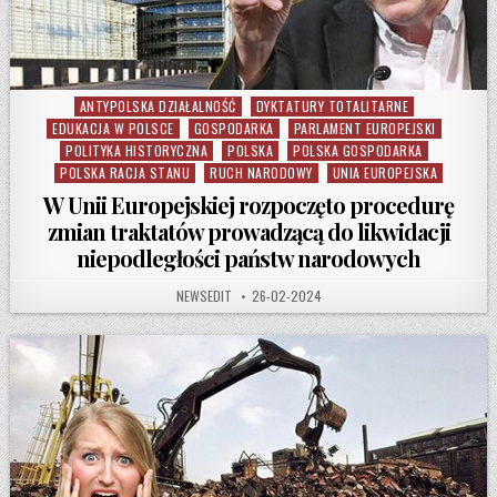
ANTYPOLSKA DZIAŁALNOŚĆ
DYKTATURY TOTALITARNE
Posted in
EDUKACJA W POLSCE
GOSPODARKA
PARLAMENT EUROPEJSKI
POLITYKA HISTORYCZNA
POLSKA
POLSKA GOSPODARKA
POLSKA RACJA STANU
RUCH NARODOWY
UNIA EUROPEJSKA
W Unii Europejskiej rozpoczęto procedurę
zmian traktatów prowadzącą do likwidacji
niepodległości państw narodowych
AUTHOR:
PUBLISHED DATE:
NEWSEDIT
26-02-2024