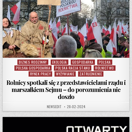
BIZNES RODZINNY
EKOLOGIA
GOSPODARKA
POLSKA
Posted in
POLSKA GOSPODARKA
POLSKA RACJA STANU
ROLNICTWO
RYNEK PRACY
WYŻYWIANIE
ZATRUDNIENIE
Rolnicy spotkali się z przedstawicielami rządu i
marszałkiem Sejmu – do porozumienia nie
doszło
AUTHOR:
PUBLISHED DATE:
NEWSEDIT
28-02-2024