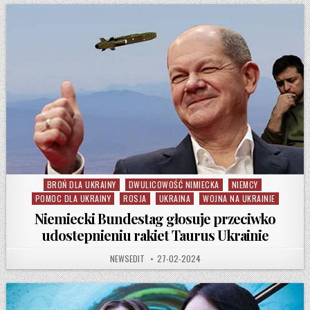
BROŃ DLA UKRAINY
DWULICOWOŚĆ NIMIECKA
NIEMCY
Posted in
POMOC DLA UKRAINY
ROSJA
UKRAINA
WOJNA NA UKRAINIE
Niemiecki Bundestag głosuje przeciwko
udostepnieniu rakiet Taurus Ukrainie
AUTHOR:
PUBLISHED DATE:
NEWSEDIT
27-02-2024