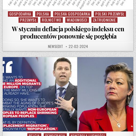
GOSPODARKA
POLSKA
POLSKA GOSPODARKA
POLSKI PRZEMYSŁ
Posted in
PRZEMYSŁ
ROLNICTWO
WIADOMOŚCI
ZATRUDNIENIE
W styczniu deflacja polskiego indeksu cen
producentów ponownie się pogłębia
AUTHOR:
PUBLISHED DATE:
NEWSEDIT
22-02-2024
BELGIA
DEMOGRAFIA
KONTROLA LUDNOŚCI
Posted in