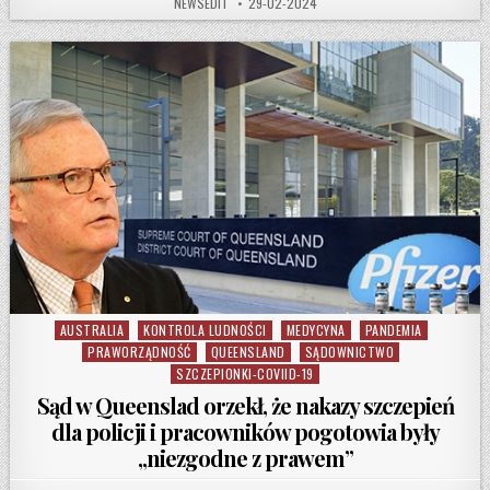
AUTHOR:
PUBLISHED DATE:
NEWSEDIT
29-02-2024
AUSTRALIA
KONTROLA LUDNOŚCI
MEDYCYNA
PANDEMIA
Posted in
PRAWORZĄDNOŚĆ
QUEENSLAND
SĄDOWNICTWO
SZCZEPIONKI-COVIID-19
Sąd w Queenslad orzekł, że nakazy szczepień
dla policji i pracowników pogotowia były
„niezgodne z prawem”