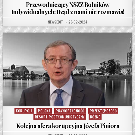
Przewodniczący NSZZ Rolników
Indywidualnych: Rząd z nami nie rozmawia!
AUTHOR:
PUBLISHED DATE:
NEWSEDIT
29-02-2024
KORUPCJA
POLSKA
PRAWORZĄDNOŚĆ
PRZESTĘPCZOŚĆ
Posted in
RESORT POSTKOMUNISTYCZNY
RÓŻNE
Kolejna afera korupcyjna Józefa Piniora