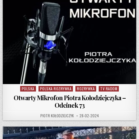
POLSKA
POLSKA ROZRYWKA
ROZRYWKA
TV RADOM
Posted in
Otwarty Mikrofon Piotra Kołodziejczyka –
Odcinek 73
AUTHOR:
PUBLISHED DATE:
PIOTR KOŁODZIEJCZYK
28-02-2024