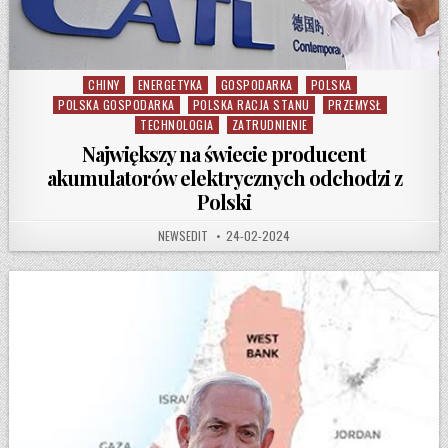
CHINY
ENERGETYKA
GOSPODARKA
POLSKA
Posted in
POLSKA GOSPODARKA
POLSKA RACJA STANU
PRZEMYSŁ
TECHNOLOGIA
ZATRUDNIENIE
Największy na świecie producent
akumulatorów elektrycznych odchodzi z
Polski
AUTHOR:
PUBLISHED DATE:
NEWSEDIT
24-02-2024