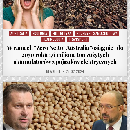
AUSTRALIA
EKOLOGIA
ENERGETYKA
PRZEMYSŁ SAMOCHODOWY
Posted in
TECHNOLOGIA
TRANSPORT
W ramach “Zero Netto” Australia “osiągnie” do
2050 roku 1,6 miliona ton zużytych
akumulatorów z pojazdów elektrycznych
AUTHOR:
PUBLISHED DATE:
NEWSEDIT
25-02-2024