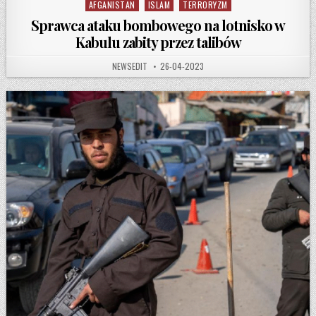
AFGANISTAN
ISLAM
TERRORYZM
Posted in
Sprawca ataku bombowego na lotnisko w
Kabulu zabity przez talibów
AUTHOR:
PUBLISHED DATE:
NEWSEDIT
26-04-2023