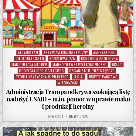
AFGANISTAN
AKTYWIZM KOMUNISTYCZNY
AMERYKA PŁN.
Posted in
IDEOLOGIA LGBTQ
KONSERWATYZM
KONTROLA SPOŁECZNA
MANIPULACJA MEDIÓW
MARNOTRAWSTWO EKONOMICZNE
OKULT
OPOZYCJA IDEOLOGII LGBTQ
ORGANIZACJE PRZESTĘPCZE
TEORIA KRYTYCZNA W PRAKTYCE
U.S.A.
UKRYTE PAŃSTWO
WIADOMOŚCI
Administracja Trumpa odkrywa szokującą listę
nadużyć USAID – m.in. pomoc w uprawie maku
i produkcji heroiny
AUTHOR:
PUBLISHED DATE:
NEWSEDIT
05-02-2025