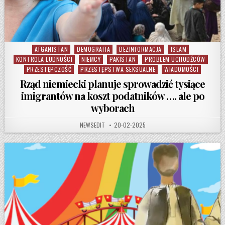
AFGANISTAN
DEMOGRAFIA
DEZINFORMACJA
ISLAM
Posted in
KONTROLA LUDNOŚCI
NIEMCY
PAKISTAN
PROBLEM UCHODŹCÓW
PRZESTĘPCZOŚĆ
PRZESTĘPSTWA SEKSUALNE
WIADOMOŚCI
Rząd niemiecki planuje sprowadzić tysiące
imigrantów na koszt podatników …. ale po
wyborach
AUTHOR:
PUBLISHED DATE:
NEWSEDIT
20-02-2025