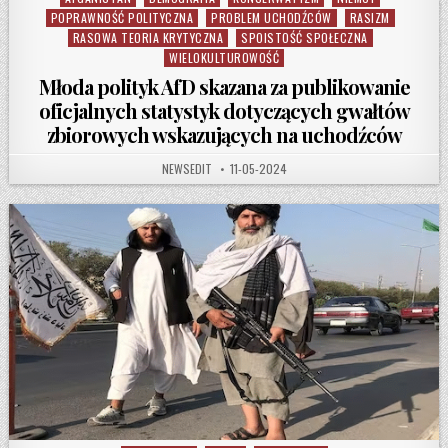
POPRAWNOŚĆ POLITYCZNA
PROBLEM UCHODŹCÓW
RASIZM
RASOWA TEORIA KRYTYCZNA
SPOISTOŚĆ SPOŁECZNA
WIELOKULTUROWOŚĆ
Młoda polityk AfD skazana za publikowanie
oficjalnych statystyk dotyczących gwałtów
zbiorowych wskazujących na uchodźców
AUTHOR:
PUBLISHED DATE:
NEWSEDIT
11-05-2024