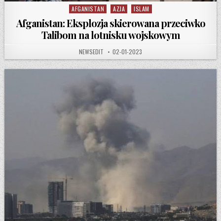
AFGANISTAN
AZJA
ISLAM
Posted in
Afganistan: Eksplozja skierowana przeciwko
Talibom na lotnisku wojskowym
AUTHOR:
PUBLISHED DATE:
NEWSEDIT
02-01-2023