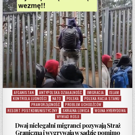
AFGANISTAN
ANTYPOLSKA DZIAŁALNOŚĆ
IMIGRACJA
ISLAM
Posted in
KONTROLA LUDNOŚCI
NATO
POLSKA
POLSKA RACJA STANU
PRAWORZĄDNOŚĆ
PROBLEM UCHODŹCÓW
RESORT POSTKOMUNISTYCZNY
SKRAJNA LEWICA
WOJNA HYBRYDOWA
WYWIAD ROSJI
Dwaj nielegalni migranci pozywają Straż
Graniczną i wygrywają w sądzie pomimo