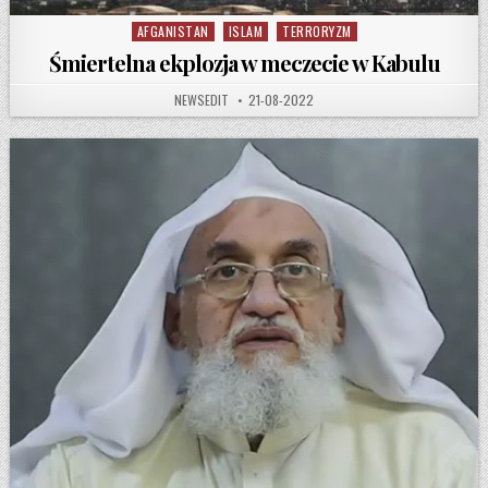
AFGANISTAN
ISLAM
TERRORYZM
Posted in
Śmiertelna ekplozja w meczecie w Kabulu
AUTHOR:
PUBLISHED DATE:
NEWSEDIT
21-08-2022