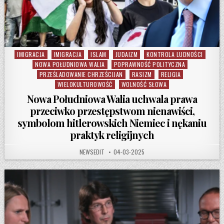
IMIGRACJA
IMIGRACJA
ISLAM
JUDAIZM
KONTROLA LUDNOŚCI
Posted in
NOWA POŁUDNIOWA WALIA
POPRAWNOŚĆ POLITYCZNA
PRZEŚLADOWANIE CHRZEŚCIJAN
RASIZM
RELIGIA
WIELOKULTUROWOŚĆ
WOLNOŚĆ SŁOWA
Nowa Południowa Walia uchwala prawa
przeciwko przestępstwom nienawiści,
symbolom hitlerowskich Niemiec i nękaniu
praktyk religijnych
AUTHOR:
PUBLISHED DATE:
NEWSEDIT
04-03-2025