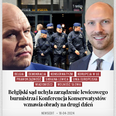
BELGIA
DEMOKRACJA
KONSERWATYZM
KORUPCJA W UE
Posted in
PRAWORZĄDNOŚĆ
SKRAJNA LEWICA
UNIA EUROPEJSKA
WIADOMOŚCI
WOLNOŚĆ SŁOWA
Belgijski sąd uchyla zarządzenie lewicowego
burmistrza i Konferencja Konserwatystów
wznawia obrady na drugi dzień
AUTHOR:
PUBLISHED DATE:
NEWSEDIT
18-04-2024