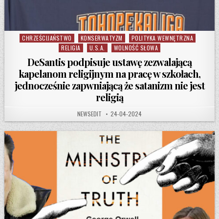
CHRZEŚCIJAŃSTWO
KONSERWATYZM
POLITYKA WEWNĘTRZNA
Posted in
RELIGIA
U.S.A.
WOLNOŚĆ SŁOWA
DeSantis podpisuje ustawę zezwalającą
kapelanom religijnym na pracę w szkołach,
jednocześnie zapwniającą że satanizm nie jest
religią
AUTHOR:
PUBLISHED DATE:
NEWSEDIT
24-04-2024