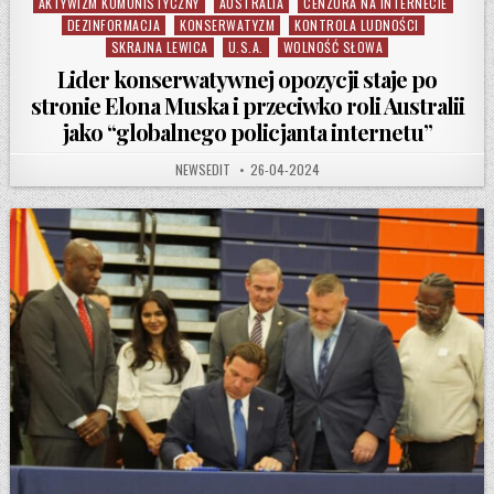
AKTYWIZM KOMUNISTYCZNY
AUSTRALIA
CENZURA NA INTERNECIE
Posted in
DEZINFORMACJA
KONSERWATYZM
KONTROLA LUDNOŚCI
SKRAJNA LEWICA
U.S.A.
WOLNOŚĆ SŁOWA
Lider konserwatywnej opozycji staje po
stronie Elona Muska i przeciwko roli Australii
jako “globalnego policjanta internetu”
AUTHOR:
PUBLISHED DATE:
NEWSEDIT
26-04-2024