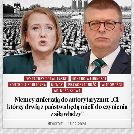
DYKTATURY TOTALITARNE
KONTROLA LUDNOŚCI
Posted in
KONTROLA SPOŁECZNA
NIEMCY
PRAWORZĄDNOŚĆ
WIADOMOŚCI
WOLNOŚĆ SŁOWA
Niemcy zmierzają do autorytaryzmu: „Ci,
którzy drwią z państwa będą mieli do czynienia
z siłą władzy”
AUTHOR:
PUBLISHED DATE:
NEWSEDIT
17-02-2024