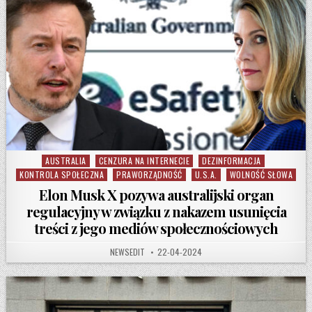
AUSTRALIA
CENZURA NA INTERNECIE
DEZINFORMACJA
Posted in
KONTROLA SPOŁECZNA
PRAWORZĄDNOŚĆ
U.S.A.
WOLNOŚĆ SŁOWA
Elon Musk X pozywa australijski organ
regulacyjny w związku z nakazem usunięcia
treści z jego mediów społecznościowych
AUTHOR:
PUBLISHED DATE:
NEWSEDIT
22-04-2024