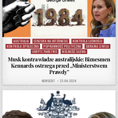
AUSTRALIA
CENZURA NA INTERNECIE
KONTROLA LUDNOŚCI
Posted in
KONTROLA SPOŁECZNA
POPRAWNOŚĆ POLITYCZNA
SKRAJNA LEWICA
UKRYTE PAŃSTWO
WOLNOŚĆ SŁOWA
Musk kontra władze australijskie: Biznesmen
Kennards ostrzega przed „Ministerstwem
Prawdy”
AUTHOR:
PUBLISHED DATE:
NEWSEDIT
23-04-2024