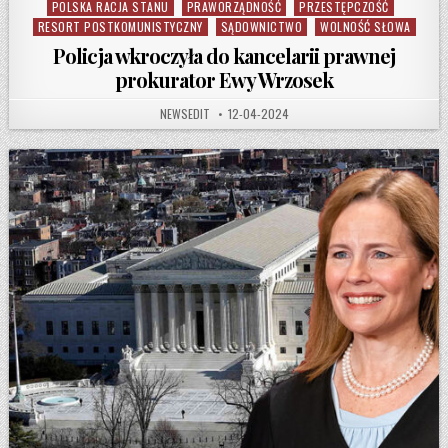
POLSKA RACJA STANU
PRAWORZĄDNOŚĆ
PRZESTĘPCZOŚĆ
RESORT POSTKOMUNISTYCZNY
SĄDOWNICTWO
WOLNOŚĆ SŁOWA
Policja wkroczyła do kancelarii prawnej
prokurator Ewy Wrzosek
AUTHOR:
PUBLISHED DATE:
NEWSEDIT
12-04-2024