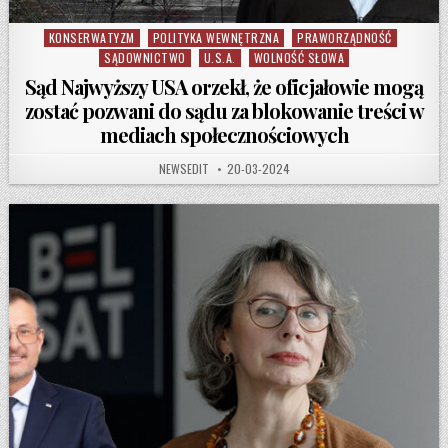
KONSERWATYZM
POLITYKA WEWNĘTRZNA
PRAWORZĄDNOŚĆ
Posted in
SĄDOWNICTWO
U.S.A.
WOLNOŚĆ SŁOWA
Sąd Najwyższy USA orzekł, że oficjałowie mogą
zostać pozwani do sądu za blokowanie treści w
mediach społecznościowych
AUTHOR:
PUBLISHED DATE:
NEWSEDIT
20-03-2024