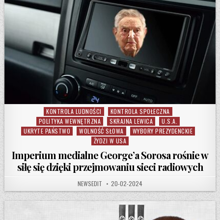
KONTROLA LUDNOŚCI
KONTROLA SPOŁECZNA
Posted in
POLITYKA WEWNĘTRZNA
SKRAJNA LEWICA
U.S.A.
UKRYTE PAŃSTWO
WOLNOŚĆ SŁOWA
WYBORY PREZYDENCKIE
ŻYDZI W USA
Imperium medialne George’a Sorosa rośnie w
siłę się dzięki przejmowaniu sieci radiowych
AUTHOR:
PUBLISHED DATE:
NEWSEDIT
20-02-2024