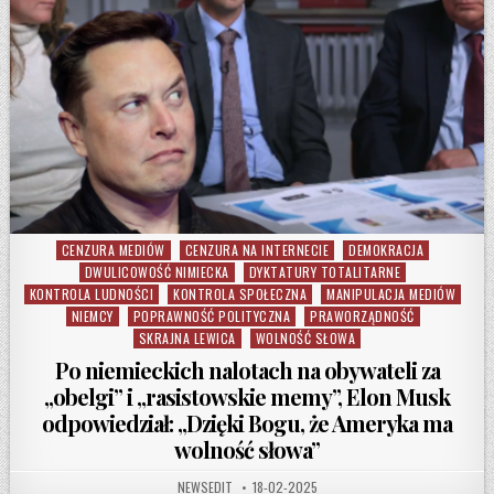
CENZURA MEDIÓW
CENZURA NA INTERNECIE
DEMOKRACJA
Posted in
DWULICOWOŚĆ NIMIECKA
DYKTATURY TOTALITARNE
KONTROLA LUDNOŚCI
KONTROLA SPOŁECZNA
MANIPULACJA MEDIÓW
NIEMCY
POPRAWNOŚĆ POLITYCZNA
PRAWORZĄDNOŚĆ
SKRAJNA LEWICA
WOLNOŚĆ SŁOWA
Po niemieckich nalotach na obywateli za
„obelgi” i „rasistowskie memy”, Elon Musk
odpowiedział: „Dzięki Bogu, że Ameryka ma
wolność słowa”
AUTHOR:
PUBLISHED DATE:
NEWSEDIT
18-02-2025