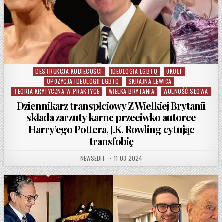
DESTRUKCJA KOBIECOŚCI
IDEOLOGIA LGBTQ
OKULT
Posted in
OPOZYCJA IDEOLOGII LGBTQ
SKRAJNA LEWICA
TEORIA KRYTYCZNA W PRAKTYCE
WIELKA BRYTANIA
WOLNOŚĆ SŁOWA
Dziennikarz transpłciowy Z Wielkiej Brytanii
składa zarzuty karne przeciwko autorce
Harry’ego Pottera, J.K. Rowling cytując
transfobię
AUTHOR:
PUBLISHED DATE:
NEWSEDIT
11-03-2024