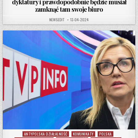
dyktatury i prawdopodobnie będzie musiał
zamknąć tam swoje biuro
AUTHOR:
PUBLISHED DATE:
NEWSEDIT
13-04-2024
ANTYPOLSKA DZIAŁALNOŚĆ
KOMUNIKATY
POLSKA
Posted in