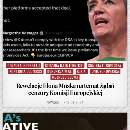
CENZURA INTERNETU
CENZURA NA INTERNECIE
KOMISJA EUROPEJSKA
Posted in
KONTROLA LUDNOŚCI
KORUPCJA W UE
U.S.A.
UNIA EUROPEJSKA
WOLNOŚĆ SŁOWA
Rewelacje Elona Muska na temat żądań
cenzury Komisji Europejskiej
AUTHOR:
PUBLISHED DATE:
NEWSEDIT
13-07-2024