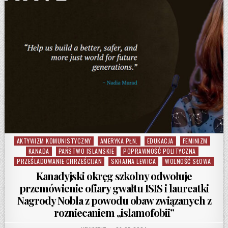
AKTYWIZM KOMUNISTYCZNY
AMERYKA PŁN.
EDUKACJA
FEMINIZM
Posted in
KANADA
PAŃSTWO ISLAMSKIE
POPRAWNOŚĆ POLITYCZNA
PRZEŚLADOWANIE CHRZEŚCIJAN
SKRAJNA LEWICA
WOLNOŚĆ SŁOWA
Kanadyjski okręg szkolny odwołuje
przemówienie ofiary gwałtu ISIS i laureatki
Nagrody Nobla z powodu obaw związanych z
rozniecaniem „islamofobii”