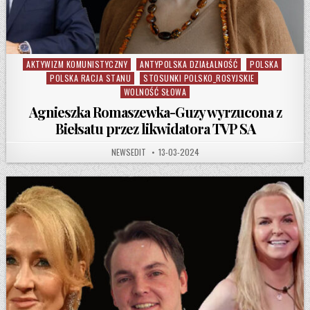
AKTYWIZM KOMUNISTYCZNY
ANTYPOLSKA DZIAŁALNOŚĆ
POLSKA
Posted in
POLSKA RACJA STANU
STOSUNKI POLSKO_ROSYJSKIE
WOLNOŚĆ SŁOWA
Agnieszka Romaszewka-Guzy wyrzucona z
Biełsatu przez likwidatora TVP SA
AUTHOR:
PUBLISHED DATE:
NEWSEDIT
13-03-2024