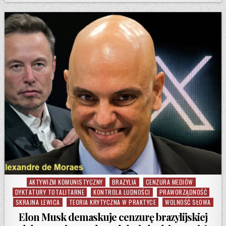
AKTYWIZM KOMUNISTYCZNY
BRAZYLIA
CENZURA MEDIÓW
Posted in
DYKTATURY TOTALITARNE
KONTROLA LUDNOŚCI
PRAWORZĄDNOŚĆ
SKRAJNA LEWICA
TEORIA KRYTYCZNA W PRAKTYCE
WOLNOŚĆ SŁOWA
Elon Musk demaskuje cenzurę brazylijskiej