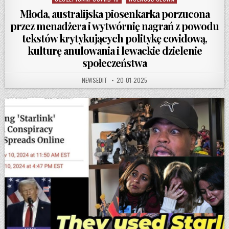
Młoda, australijska piosenkarka porzucona
przez menadżera i wytwórnię nagrań z powodu
tekstów krytykujących politykę covidową,
kulturę anulowania i lewackie dzielenie
społeczeństwa
AUTHOR:
PUBLISHED DATE:
NEWSEDIT
20-01-2025