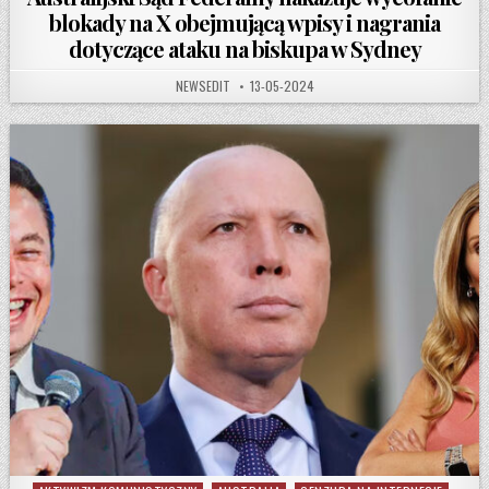
blokady na X obejmującą wpisy i nagrania
dotyczące ataku na biskupa w Sydney
AUTHOR:
PUBLISHED DATE:
NEWSEDIT
13-05-2024