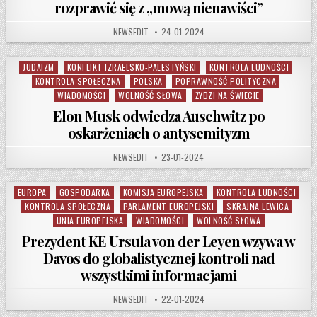
rozprawić się z „mową nienawiści”
AUTHOR:
PUBLISHED DATE:
NEWSEDIT
24-01-2024
JUDAIZM
KONFLIKT IZRAELSKO-PALESTYŃSKI
KONTROLA LUDNOŚCI
Posted in
KONTROLA SPOŁECZNA
POLSKA
POPRAWNOŚĆ POLITYCZNA
WIADOMOŚCI
WOLNOŚĆ SŁOWA
ŻYDZI NA ŚWIECIE
Elon Musk odwiedza Auschwitz po
oskarżeniach o antysemityzm
AUTHOR:
PUBLISHED DATE:
NEWSEDIT
23-01-2024
EUROPA
GOSPODARKA
KOMISJA EUROPEJSKA
KONTROLA LUDNOŚCI
Posted in
KONTROLA SPOŁECZNA
PARLAMENT EUROPEJSKI
SKRAJNA LEWICA
UNIA EUROPEJSKA
WIADOMOŚCI
WOLNOŚĆ SŁOWA
Prezydent KE Ursula von der Leyen wzywa w
Davos do globalistycznej kontroli nad
wszystkimi informacjami
AUTHOR:
PUBLISHED DATE:
NEWSEDIT
22-01-2024