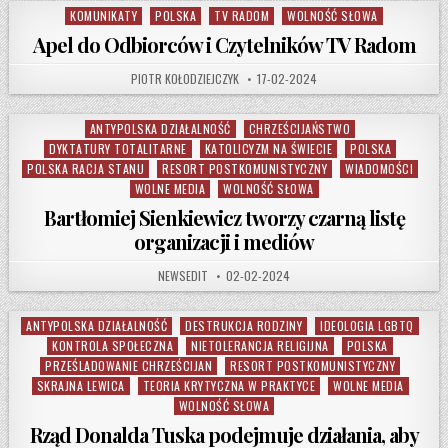
KOMUNIKATY
POLSKA
TV RADOM
WOLNOŚĆ SŁOWA
Posted in
Apel do Odbiorców i Czytelników TV Radom
AUTHOR:
PUBLISHED DATE:
PIOTR KOŁODZIEJCZYK
17-02-2024
ANTYPOLSKA DZIAŁALNOŚĆ
CHRZEŚCIJAŃSTWO
Posted in
DYKTATURY TOTALITARNE
KATOLICYZM NA ŚWIECIE
POLSKA
POLSKA RACJA STANU
RESORT POSTKOMUNISTYCZNY
WIADOMOŚCI
WOLNE MEDIA
WOLNOŚĆ SŁOWA
Bartłomiej Sienkiewicz tworzy czarną listę
organizacji i mediów
AUTHOR:
PUBLISHED DATE:
NEWSEDIT
02-02-2024
ANTYPOLSKA DZIAŁALNOŚĆ
DESTRUKCJA RODZINY
IDEOLOGIA LGBTQ
Posted in
KONTROLA SPOŁECZNA
NIETOLERANCJA RELIGIJNA
POLSKA
PRZEŚLADOWANIE CHRZEŚCIJAN
RESORT POSTKOMUNISTYCZNY
SKRAJNA LEWICA
TEORIA KRYTYCZNA W PRAKTYCE
WOLNE MEDIA
WOLNOŚĆ SŁOWA
Rząd Donalda Tuska podejmuje działania, aby