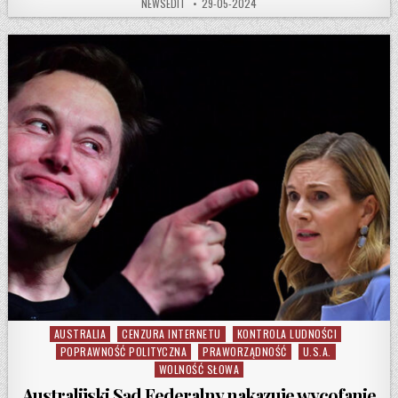
AUTHOR:
PUBLISHED DATE:
NEWSEDIT
29-05-2024
AUSTRALIA
CENZURA INTERNETU
KONTROLA LUDNOŚCI
Posted in
POPRAWNOŚĆ POLITYCZNA
PRAWORZĄDNOŚĆ
U.S.A.
WOLNOŚĆ SŁOWA
Australijski Sąd Federalny nakazuje wycofanie