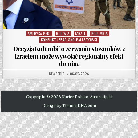
AMERYKA PŁD.
BOLIWIA
IZRAEL
KOLUMBIA
Posted in
KONFLIKT IZRAELSKO-PALESTYŃSKI
Decyzja Kolumbii o zerwaniu stosunków z
Izraelem może wywołać regionalny efekt
domina
AUTHOR:
PUBLISHED DATE:
NEWSEDIT
06-05-2024
Copyright © 2026 Kurier Polsko-Australijski
Design by ThemesDNA.com