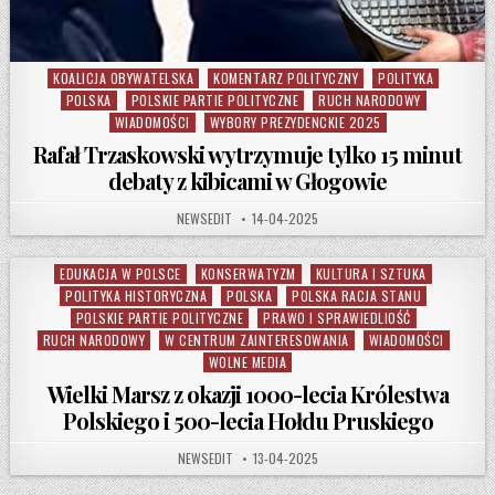
KOALICJA OBYWATELSKA
KOMENTARZ POLITYCZNY
POLITYKA
Posted in
POLSKA
POLSKIE PARTIE POLITYCZNE
RUCH NARODOWY
WIADOMOŚCI
WYBORY PREZYDENCKIE 2025
Rafał Trzaskowski wytrzymuje tylko 15 minut
debaty z kibicami w Głogowie
AUTHOR:
PUBLISHED DATE:
NEWSEDIT
14-04-2025
EDUKACJA W POLSCE
KONSERWATYZM
KULTURA I SZTUKA
Posted in
POLITYKA HISTORYCZNA
POLSKA
POLSKA RACJA STANU
POLSKIE PARTIE POLITYCZNE
PRAWO I SPRAWIEDLIOŚĆ
RUCH NARODOWY
W CENTRUM ZAINTERESOWANIA
WIADOMOŚCI
WOLNE MEDIA
Wielki Marsz z okazji 1000-lecia Królestwa
Polskiego i 500-lecia Hołdu Pruskiego
AUTHOR:
PUBLISHED DATE:
NEWSEDIT
13-04-2025