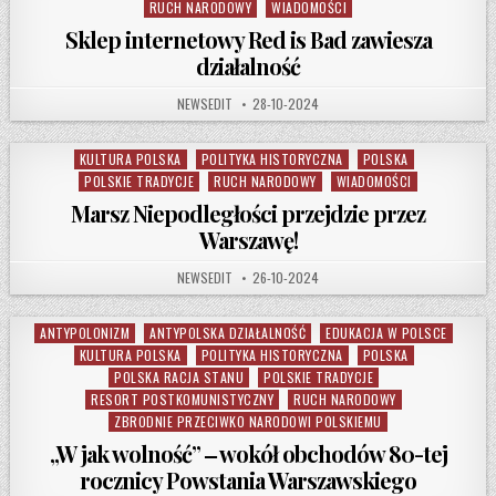
RUCH NARODOWY
WIADOMOŚCI
Sklep internetowy Red is Bad zawiesza
działalność
AUTHOR:
PUBLISHED DATE:
NEWSEDIT
28-10-2024
KULTURA POLSKA
POLITYKA HISTORYCZNA
POLSKA
Posted in
POLSKIE TRADYCJE
RUCH NARODOWY
WIADOMOŚCI
Marsz Niepodległości przejdzie przez
Warszawę!
AUTHOR:
PUBLISHED DATE:
NEWSEDIT
26-10-2024
ANTYPOLONIZM
ANTYPOLSKA DZIAŁALNOŚĆ
EDUKACJA W POLSCE
Posted in
KULTURA POLSKA
POLITYKA HISTORYCZNA
POLSKA
POLSKA RACJA STANU
POLSKIE TRADYCJE
RESORT POSTKOMUNISTYCZNY
RUCH NARODOWY
ZBRODNIE PRZECIWKO NARODOWI POLSKIEMU
„W jak wolność” ‒ wokół obchodów 80-tej
rocznicy Powstania Warszawskiego