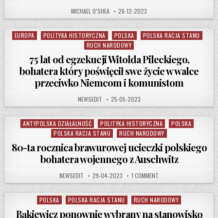
AUTHOR:
PUBLISHED DATE:
MICHAEL O’SHEA
26-12-2023
EUROPA
POLITYKA HISTORYCZNA
POLSKA
POLSKA RACJA STANU
Posted in
RUCH NARODOWY
75 lat od egzekucji Witolda Pileckiego,
bohatera który poświęcił swe życie w walce
przeciwko Niemcom i komunistom
AUTHOR:
PUBLISHED DATE:
NEWSEDIT
25-05-2023
ANTYPOLSKA DZIAŁALNOŚĆ
POLITYKA HISTORYCZNA
POLSKA
Posted in
POLSKA RACJA STANU
RUCH NARODOWY
80-ta rocznica brawurowej ucieczki polskiego
bohatera wojennego z Auschwitz
AUTHOR:
PUBLISHED DATE:
ON 80-TA ROCZNICA BR
NEWSEDIT
29-04-2023
1 COMMENT
POLSKA
POLSKA RACJA STANU
RUCH NARODOWY
Posted in
Bąkiewicz ponownie wybrany na stanowisko