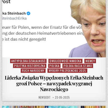
ANTYPOLSKA DZIAŁALNOŚĆ
DWULICOWOŚĆ NIMIECKA
NIEMCY
Posted in
POLITYKA HISTORYCZNA
POLSKA
POLSKA RACJA STANU
RUCH NARODOWY
WYBORY PREZYDENCKIE 2025
Liderka Związku Wypędzonych Erika Steinbach
grozi Polsce – na wypadek wygranej
Nawrockiego
AUTHOR:
PUBLISHED DATE:
NEWSEDIT
23-05-2025