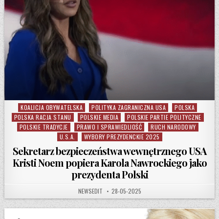
KOALICJA OBYWATELSKA
POLITYKA ZAGRANICZNA USA
POLSKA
Posted in
POLSKA RACJA STANU
POLSKIE MEDIA
POLSKIE PARTIE POLITYCZNE
POLSKIE TRADYCJE
PRAWO I SPRAWIEDLIOŚĆ
RUCH NARODOWY
U.S.A.
WYBORY PREZYDENCKIE 2025
Sekretarz bezpieczeństwa wewnętrznego USA
Kristi Noem popiera Karola Nawrockiego jako
prezydenta Polski
AUTHOR:
PUBLISHED DATE:
NEWSEDIT
28-05-2025