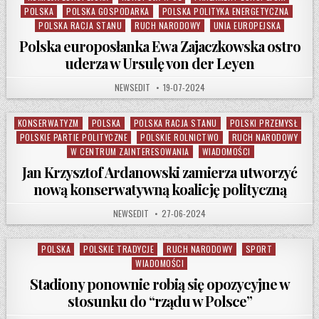
POLSKA
POLSKA GOSPODARKA
POLSKA POLITYKA ENERGETYCZNA
POLSKA RACJA STANU
RUCH NARODOWY
UNIA EUROPEJSKA
Polska europosłanka Ewa Zajaczkowska ostro
uderza w Ursulę von der Leyen
AUTHOR:
PUBLISHED DATE:
NEWSEDIT
19-07-2024
KONSERWATYZM
POLSKA
POLSKA RACJA STANU
POLSKI PRZEMYSŁ
Posted in
POLSKIE PARTIE POLITYCZNE
POLSKIE ROLNICTWO
RUCH NARODOWY
W CENTRUM ZAINTERESOWANIA
WIADOMOŚCI
Jan Krzysztof Ardanowski zamierza utworzyć
nową konserwatywną koalicję polityczną
AUTHOR:
PUBLISHED DATE:
NEWSEDIT
27-06-2024
POLSKA
POLSKIE TRADYCJE
RUCH NARODOWY
SPORT
Posted in
WIADOMOŚCI
Stadiony ponownie robią się opozycyjne w
stosunku do “rządu w Polsce”