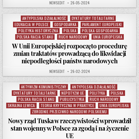
AUTHOR:
PUBLISHED DATE:
NEWSEDIT
26-05-2024
ANTYPOLSKA DZIAŁALNOŚĆ
DYKTATURY TOTALITARNE
Posted in
EDUKACJA W POLSCE
GOSPODARKA
PARLAMENT EUROPEJSKI
POLITYKA HISTORYCZNA
POLSKA
POLSKA GOSPODARKA
POLSKA RACJA STANU
RUCH NARODOWY
UNIA EUROPEJSKA
W Unii Europejskiej rozpoczęto procedurę
zmian traktatów prowadzącą do likwidacji
niepodległości państw narodowych
AUTHOR:
PUBLISHED DATE:
NEWSEDIT
26-02-2024
AKTYWIZM KOMUNISTYCZNY
ANTYPOLSKA DZIAŁALNOŚĆ
Posted in
DYKTATURY TOTALITARNE
NEPOTYZM UE
POLITYKA
POLSKA
POLSKA RACJA STANU
PUBLICYSTYKA
RUCH NARODOWY
SKRAJNA LEWICA
TEORIA KRYTYCZNA W PRAKTYCE
UNIA EUROPEJSKA
ZBRODNIE PRZECIWKO NARODOWI POLSKIEMU
Nowy rząd Tuska w rzeczywistości wprowadził
stan wojenny w Polsce za zgodą i na życzenie
UE