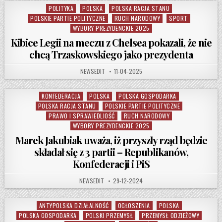
POLITYKA
POLSKA
POLSKA RACJA STANU
Posted in
POLSKIE PARTIE POLITYCZNE
RUCH NARODOWY
SPORT
WYBORY PREZYDENCKIE 2025
Kibice Legii na meczu z Chelsea pokazali, że nie
chcą Trzaskowskiego jako prezydenta
AUTHOR:
PUBLISHED DATE:
NEWSEDIT
11-04-2025
KONFEDERACJA
POLSKA
POLSKA GOSPODARKA
Posted in
POLSKA RACJA STANU
POLSKIE PARTIE POLITYCZNE
PRAWO I SPRAWIEDLIOŚĆ
RUCH NARODOWY
WYBORY PREZYDENCKIE 2025
Marek Jakubiak uważa, iż przyszły rząd będzie
składał się z 3 partii – Republikanów,
Konfederacji i PiS
AUTHOR:
PUBLISHED DATE:
NEWSEDIT
29-12-2024
ANTYPOLSKA DZIAŁALNOŚĆ
OGŁOSZENIA
POLSKA
Posted in
POLSKA GOSPODARKA
POLSKI PRZEMYSŁ
PRZEMYSŁ ODZIEŻOWY