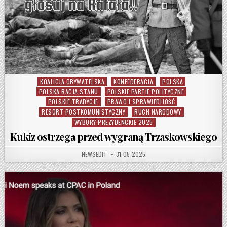
KOALICJA OBYWATELSKA
KONFEDERACJA
POLSKA
Posted in
POLSKA RACJA STANU
POLSKIE PARTIE POLITYCZNE
POLSKIE TRADYCJE
PRAWO I SPRAWIEDLIOŚĆ
RESORT POSTKOMUNISTYCZNY
RUCH NARODOWY
WYBORY PREZYDENCKIE 2025
Kukiz ostrzega przed wygraną Trzaskowskiego
AUTHOR:
PUBLISHED DATE:
NEWSEDIT
31-05-2025