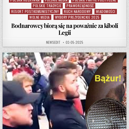
POLSKIE TRADYCJE
PRAWORZĄDNOŚĆ
RESORT POSTKOMUNISTYCZNY
RUCH NARODOWY
WIADOMOŚCI
WOLNE MEDIA
WYBORY PREZYDENCKIE 2025
Bodnarowcy biorą się na poważnie za kiboli
Legii
AUTHOR:
PUBLISHED DATE:
NEWSEDIT
03-05-2025