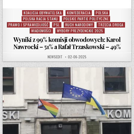
KOALICJA OBYWATELSKA
KONFEDERACJA
POLSKA
Posted in
POLSKA RACJA STANU
POLSKIE PARTIE POLITYCZNE
PRAWO I SPRAWIEDLIOŚĆ
PSL
RUCH NARODOWY
TRZECIA DROGA
WIADOMOŚCI
WYBORY PREZYDENCKIE 2025
Wyniki z 99% komisji obwodowych: Karol
Nawrocki – 51% a Rafał Trzaskowski – 49%
AUTHOR:
PUBLISHED DATE:
NEWSEDIT
02-06-2025