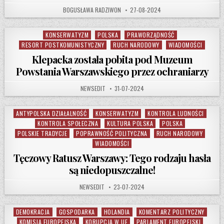
AUTHOR:
PUBLISHED DATE:
BOGUSŁAWA RADZIWON
27-08-2024
KONSERWATYZM
POLSKA
PRAWORZĄDNOŚĆ
Posted in
RESORT POSTKOMUNISTYCZNY
RUCH NARODOWY
WIADOMOŚCI
Klepacka została pobita pod Muzeum
Powstania Warszawskiego przez ochraniarzy
AUTHOR:
PUBLISHED DATE:
NEWSEDIT
31-07-2024
ANTYPOLSKA DZIAŁALNOŚĆ
KONSERWATYZM
KONTROLA LUDNOŚCI
Posted in
KONTROLA SPOŁECZNA
KULTURA POLSKA
POLSKA
POLSKIE TRADYCJE
POPRAWNOŚĆ POLITYCZNA
RUCH NARODOWY
WIADOMOŚCI
Tęczowy Ratusz Warszawy: Tego rodzaju hasła
są niedopuszczalne!
AUTHOR:
PUBLISHED DATE:
NEWSEDIT
23-07-2024
DEMOKRACJA
GOSPODARKA
HOLANDIA
KOMENTARZ POLITYCZNY
Posted in
KOMISJA EUROPEJSKA
KORUPCJA W UE
PARLAMENT EUROPEJSKI