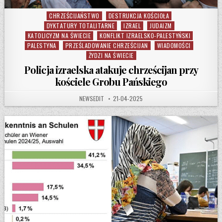
CHRZEŚCIJAŃSTWO
DESTRUKCJA KOŚCIOŁA
Posted in
DYKTATURY TOTALITARNE
IZRAEL
JUDAIZM
KATOLICYZM NA ŚWIECIE
KONFLIKT IZRAELSKO-PALESTYŃSKI
PALESTYNA
PRZEŚLADOWANIE CHRZEŚCIJAN
WIADOMOŚCI
ŻYDZI NA ŚWIECIE
Policja izraelska atakuje chrześcijan przy
kościele Grobu Pańskiego
AUTHOR:
PUBLISHED DATE:
NEWSEDIT
21-04-2025