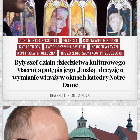
DESTRUKCJA KOŚCIOŁA
FRANCJA
KASOWANIE HISTORII
Posted in
KATASTROFY
KATOLICYZM NA ŚWIECIE
KONSERWATYZM
KONTROLA SPOŁECZNA
NISZCZENIE ZABYTKÓW PRZESZŁOŚCI
Były szef działu dziedzictwa kulturowego
Macrona potępia jego „boską” decyzję o
wymianie witraży w oknach katedry Notre-
Dame
AUTHOR:
PUBLISHED DATE:
NEWSEDIT
30-12-2024