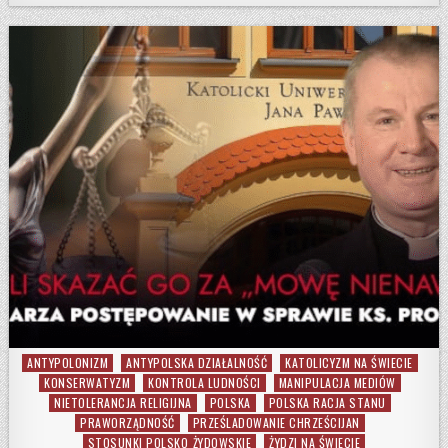
ANTYPOLONIZM
ANTYPOLSKA DZIAŁALNOŚĆ
KATOLICYZM NA ŚWIECIE
Posted in
KONSERWATYZM
KONTROLA LUDNOŚCI
MANIPULACJA MEDIÓW
NIETOLERANCJA RELIGIJNA
POLSKA
POLSKA RACJA STANU
PRAWORZĄDNOŚĆ
PRZEŚLADOWANIE CHRZEŚCIJAN
STOSUNKI POLSKO_ŻYDOWSKIE
ŻYDZI NA ŚWIECIE