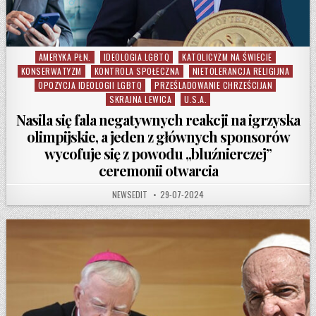
AMERYKA PŁN.
IDEOLOGIA LGBTQ
KATOLICYZM NA ŚWIECIE
Posted in
KONSERWATYZM
KONTROLA SPOŁECZNA
NIETOLERANCJA RELIGIJNA
OPOZYCJA IDEOLOGII LGBTQ
PRZEŚLADOWANIE CHRZEŚCIJAN
SKRAJNA LEWICA
U.S.A.
Nasila się fala negatywnych reakcji na igrzyska
olimpijskie, a jeden z głównych sponsorów
wycofuje się z powodu „bluźnierczej”
ceremonii otwarcia
AUTHOR:
PUBLISHED DATE:
NEWSEDIT
29-07-2024