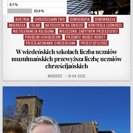
AUSTRIA
CHRZEŚCIJAŃSTWO
DEMOGRAFIA
DEMOKRACJA
Posted in
IMIGRACJA
ISLAM
KATOLICYZM NA ŚWIECIE
KONTROLA LUDNOŚCI
NIETOLERANCJA RELIGIJNA
NISZCZENIE ZABYTKÓW PRZESZŁOŚCI
PROBLEM UCHODŹCÓW
PRZEMOC WOBEC KOBIET
PRZEŚLADOWANIE CHRZEŚCIJAN
PRZESTĘPCZOŚĆ
W wiedeńskich szkołach liczba uczniów
muzułmańskich przewyższa liczbę uczniów
chrześcijańskich
AUTHOR:
PUBLISHED DATE:
NEWSEDIT
19-04-2025