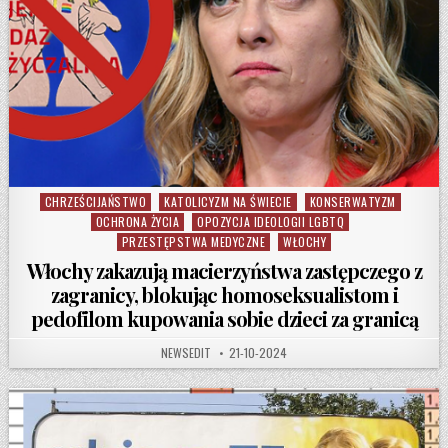
CHRZEŚCIJAŃSTWO
KATOLICYZM NA ŚWIECIE
KONSERWATYZM
Posted in
OCHRONA ŻYCIA
OPOZYCJA IDEOLOGII LGBTQ
PRZESTĘPSTWA MEDYCZNE
WŁOCHY
Włochy zakazują macierzyństwa zastępczego z
zagranicy, blokując homoseksualistom i
pedofilom kupowania sobie dzieci za granicą
AUTHOR:
PUBLISHED DATE:
NEWSEDIT
21-10-2024