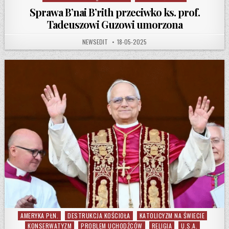
Sprawa B’nai B’rith przeciwko ks. prof.
Tadeuszowi Guzowi umorzona
AUTHOR:
PUBLISHED DATE:
NEWSEDIT
18-05-2025
AMERYKA PŁN.
DESTRUKCJA KOŚCIOŁA
KATOLICYZM NA ŚWIECIE
Posted in
KONSERWATYZM
PROBLEM UCHODŹCÓW
RELIGIA
U.S.A.