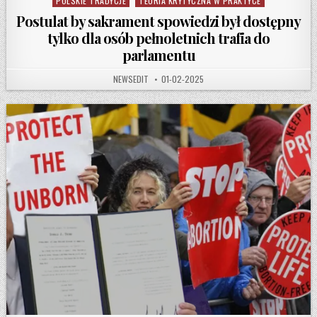
POLSKIE TRADYCJE
TEORIA KRYTYCZNA W PRAKTYCE
Postulat by sakrament spowiedzi był dostępny
tylko dla osób pełnoletnich trafia do
parlamentu
AUTHOR:
PUBLISHED DATE:
NEWSEDIT
01-02-2025