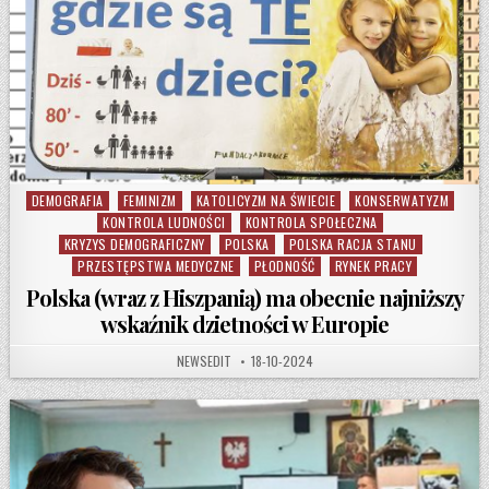
DEMOGRAFIA
FEMINIZM
KATOLICYZM NA ŚWIECIE
KONSERWATYZM
Posted in
KONTROLA LUDNOŚCI
KONTROLA SPOŁECZNA
KRYZYS DEMOGRAFICZNY
POLSKA
POLSKA RACJA STANU
PRZESTĘPSTWA MEDYCZNE
PŁODNOŚĆ
RYNEK PRACY
Polska (wraz z Hiszpanią) ma obecnie najniższy
wskaźnik dzietności w Europie
AUTHOR:
PUBLISHED DATE:
NEWSEDIT
18-10-2024