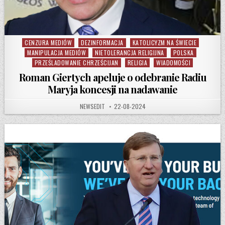
CENZURA MEDIÓW
DEZINFORMACJA
KATOLICYZM NA ŚWIECIE
Posted in
MANIPULACJA MEDIÓW
NIETOLERANCJA RELIGIJNA
POLSKA
PRZEŚLADOWANIE CHRZEŚCIJAN
RELIGIA
WIADOMOŚCI
Roman Giertych apeluje o odebranie Radiu
Maryja koncesji na nadawanie
AUTHOR:
PUBLISHED DATE:
NEWSEDIT
22-08-2024