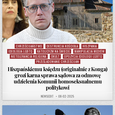
CHRZEŚCIJAŃSTWO
DESTRUKCJA KOŚCIOŁA
HISZPANIA
Posted in
IDEOLOGIA LGBTQ
KATOLICYZM NA ŚWIECIE
MANIPULACJA MEDIÓW
NIETOLERANCJA RELIGIJNA
OKULT
OPOZYCJA IDEOLOGII LGBTQ
PRZEŚLADOWANIE CHRZEŚCIJAN
Hiszpańskiemu księdzu (originalnie z Konga)
grozi karna sprawa sądowa za odmowę
udzielenia Komunii homoseksualnemu
politykowi
AUTHOR:
PUBLISHED DATE:
NEWSEDIT
08-02-2025