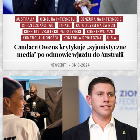
AUSTRALIA
CENZURA INTERNETU
CENZURA NA INTERNECIE
Posted in
CHRZEŚCIJAŃSTWO
IZRAEL
KATOLICYZM NA ŚWIECIE
KONFLIKT IZRAELSKO-PALESTYŃSKI
KONSERWATYZM
KONTROLA LUDNOŚCI
KONTROLA SPOŁECZNA
U.S.A.
Candace Owens krytykuje „syjonistyczne
media” po odmowie wjazdu do Australii
AUTHOR:
PUBLISHED DATE:
NEWSEDIT
31-10-2024