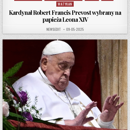
WATYKAN
Kardynał Robert Francis Prevost wybrany na
papieża Leona XIV
AUTHOR:
PUBLISHED DATE:
NEWSEDIT
09-05-2025