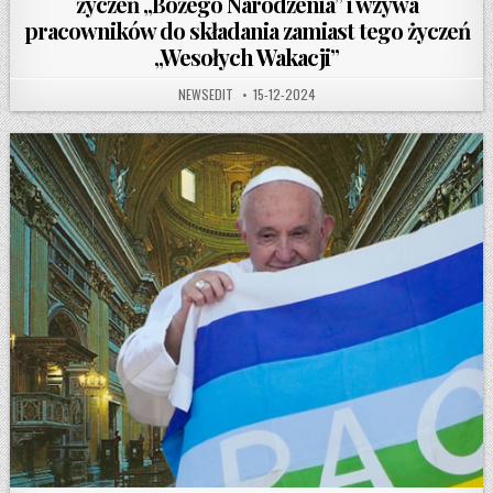
życzeń „Bożego Narodzenia” i wzywa
pracowników do składania zamiast tego życzeń
„Wesołych Wakacji”
AUTHOR:
PUBLISHED DATE:
NEWSEDIT
15-12-2024