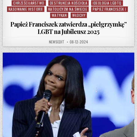
CHRZEŚCIJAŃSTWO
DESTRUKCJA KOŚCIOŁA
IDEOLOGIA LGBTQ
Posted in
KASOWANIE HISTORII
KATOLICYZM NA ŚWIECIE
PAPIEŻ FRANCISZEK I
WATYKAN
WŁOCHY
Papież Franciszek zatwierdza „pielgrzymkę”
LGBT na Jubileusz 2025
AUTHOR:
PUBLISHED DATE:
NEWSEDIT
08-12-2024