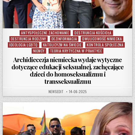
ANTYSPOŁECZNE ZACHOWANIE
DESTRUKCJA KOŚCIOŁA
Posted in
DESTRUKCJA RODZINY
DEZINFORMACJA
DWULICOWOŚĆ NIMIECKA
IDEOLOGIA LGBTQ
KATOLICYZM NA ŚWIECIE
KONTROLA SPOŁECZNA
NIEMCY
TEORIA KRYTYCZNA W PRAKTYCE
Archidiecezja niemiecka wydaje wytyczne
dotyczące edukacji seksualnej, zachęcające
dzieci do homoseksualizmu i
transseksualizmu
AUTHOR:
PUBLISHED DATE:
NEWSEDIT
14-06-2025