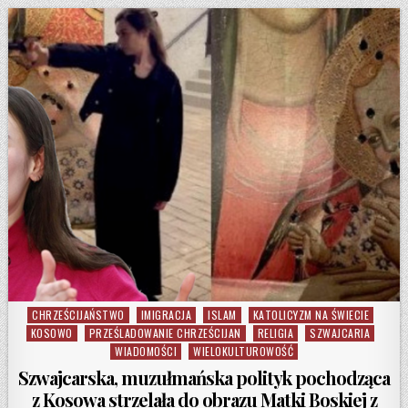
CHRZEŚCIJAŃSTWO
IMIGRACJA
ISLAM
KATOLICYZM NA ŚWIECIE
Posted in
KOSOWO
PRZEŚLADOWANIE CHRZEŚCIJAN
RELIGIA
SZWAJCARIA
WIADOMOŚCI
WIELOKULTUROWOŚĆ
Szwajcarska, muzułmańska polityk pochodząca
z Kosowa strzelała do obrazu Matki Boskiej z