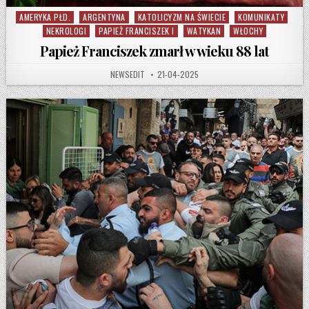
AMERYKA PŁD.
ARGENTYNA
KATOLICYZM NA ŚWIECIE
KOMUNIKATY
Posted in
NEKROLOGI
PAPIEŻ FRANCISZEK I
WATYKAN
WŁOCHY
Papież Franciszek zmarł w wieku 88 lat
AUTHOR:
PUBLISHED DATE:
NEWSEDIT
21-04-2025