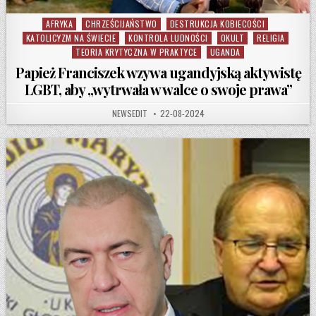
AFRYKA
CHRZEŚCIJAŃSTWO
DESTRUKCJA KOBIECOŚCI
Posted in
KATOLICYZM NA ŚWIECIE
KONTROLA LUDNOŚCI
OKULT
RELIGIA
TEORIA KRYTYCZNA W PRAKTYCE
UGANDA
Papież Franciszek wzywa ugandyjską aktywistę
LGBT, aby „wytrwała w walce o swoje prawa”
AUTHOR:
PUBLISHED DATE:
NEWSEDIT
22-08-2024