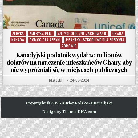
AFRYKA
AMERYKA PŁN.
ANTYSPOŁECZNE ZACHOWANIE
GHANA
Posted in
KANADA
POMOC DLA AFRYKI
PRAKTYKI SZKODLIWE DLA ZDROWIA
ZDROWIE
Kanadyjski podatnik wydał 20 milionów
dolarów na nauczenie mieszkańców Ghany, aby
nie wypróżniali się w miejscach publicznych
AUTHOR:
PUBLISHED DATE:
NEWSEDIT
24-06-2024
Copyright © 2026 Kurier Polsko-Australijski
Design by ThemesDNA.com