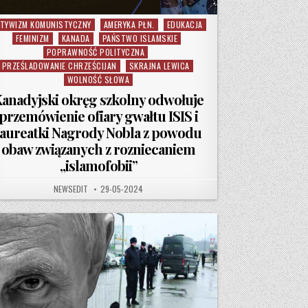
TYWIZM KOMUNISTYCZNY
AMERYKA PŁN.
EDUKACJA
sted in
FEMINIZM
KANADA
PAŃSTWO ISLAMSKIE
POPRAWNOŚĆ POLITYCZNA
PRZEŚLADOWANIE CHRZEŚCIJAN
SKRAJNA LEWICA
WOLNOŚĆ SŁOWA
anadyjski okręg szkolny odwołuje
przemówienie ofiary gwałtu ISIS i
laureatki Nagrody Nobla z powodu
obaw związanych z rozniecaniem
„islamofobii”
AUTHOR:
PUBLISHED DATE:
NEWSEDIT
29-05-2024