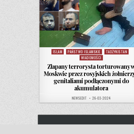
ISLAM
PAŃSTWO ISLAMSKIE
TADŻYKISTAN
Posted in
WIADOMOŚCI
Złapany terrorysta torturowany 
Moskwie przez rosyjskich żołnierzy
genitaliami podłączonymi do
akumulatora
AUTHOR:
PUBLISHED DATE:
NEWSEDIT
26-03-2024