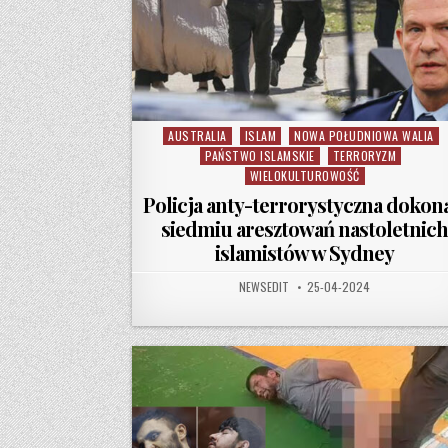
AUSTRALIA
ISLAM
NOWA POŁUDNIOWA WALIA
Posted in
PAŃSTWO ISLAMSKIE
TERRORYZM
WIELOKULTUROWOŚĆ
Policja anty-terrorystyczna dokon
siedmiu aresztowań nastoletnic
islamistów w Sydney
AUTHOR:
PUBLISHED DATE:
NEWSEDIT
25-04-2024