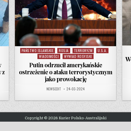
PAŃSTWO ISLAMSKIE
ROSJA
TERRORYZM
U.S.A.
Posted in
WIADOMOŚCI
WYWIAD ROSYJSKI
We
w
Putin odrzucił amerykańskie
 z
ostrzeżenie o ataku terrorystycznym
jako prowokację
AUTHOR:
PUBLISHED DATE:
NEWSEDIT
24-03-2024
Copyright © 2026 Kurier Polsko-Australijski
Design by ThemesDNA.com