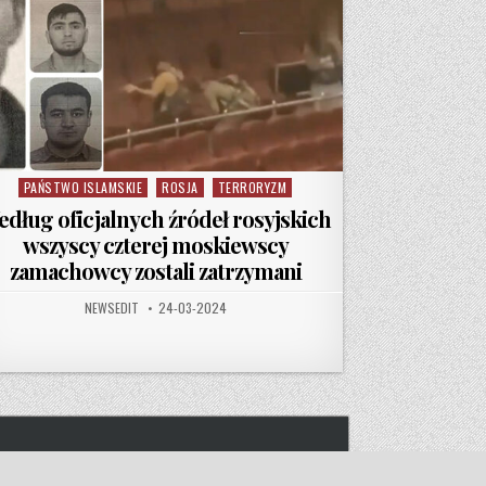
PAŃSTWO ISLAMSKIE
ROSJA
TERRORYZM
Posted in
dług oficjalnych źródeł rosyjskich
wszyscy czterej moskiewscy
zamachowcy zostali zatrzymani
AUTHOR:
PUBLISHED DATE:
NEWSEDIT
24-03-2024