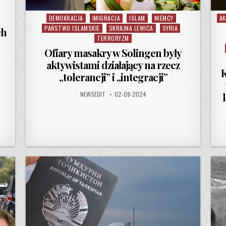
DEMOKRACJA
IMIGRACJA
ISLAM
NIEMCY
AK
Posted in
Po
PAŃSTWO ISLAMSKIE
SKRAJNA LEWICA
SYRIA
ch
TERRORYZM
Ofiary masakry w Solingen były
aktywistami działający na rzecz
K
„tolerancji” i „integracji”
AUTHOR:
PUBLISHED DATE:
NEWSEDIT
02-09-2024