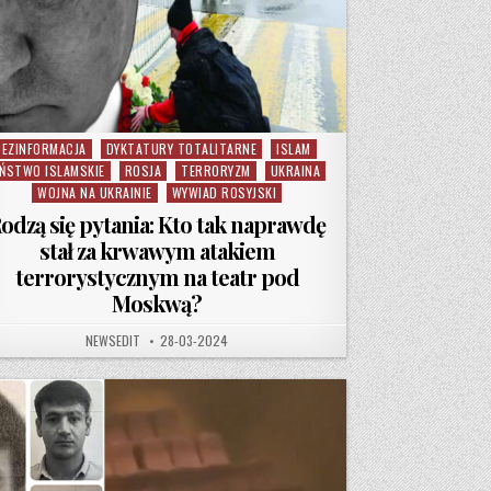
DEZINFORMACJA
DYKTATURY TOTALITARNE
ISLAM
osted in
ŃSTWO ISLAMSKIE
ROSJA
TERRORYZM
UKRAINA
WOJNA NA UKRAINIE
WYWIAD ROSYJSKI
odzą się pytania: Kto tak naprawdę
stał za krwawym atakiem
terrorystycznym na teatr pod
Moskwą?
AUTHOR:
PUBLISHED DATE:
NEWSEDIT
28-03-2024