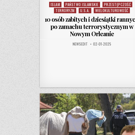
ISLAM
PAŃSTWO ISLAMSKIE
PRZESTĘPCZOŚĆ
Posted in
TERRORYZM
U.S.A.
WIELOKULTUROWOŚĆ
10 osób zabitych i dziesiątki ranny
po zamachu terrorystycznym w
Nowym Orleanie
AUTHOR:
PUBLISHED DATE:
NEWSEDIT
02-01-2025