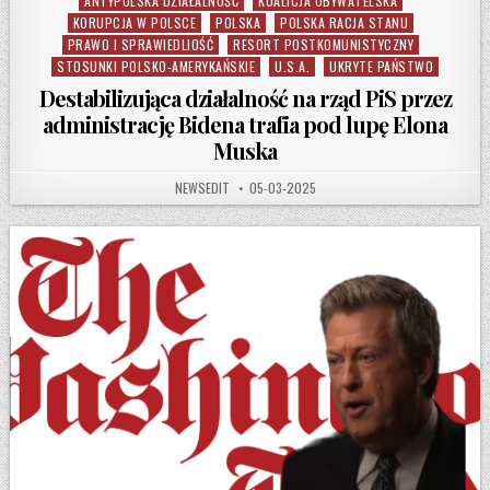
ANTYPOLSKA DZIAŁALNOŚĆ
KOALICJA OBYWATELSKA
Posted in
KORUPCJA W POLSCE
POLSKA
POLSKA RACJA STANU
PRAWO I SPRAWIEDLIOŚĆ
RESORT POSTKOMUNISTYCZNY
STOSUNKI POLSKO-AMERYKAŃSKIE
U.S.A.
UKRYTE PAŃSTWO
Destabilizująca działalność na rząd PiS przez
administrację Bidena trafia pod lupę Elona
Muska
AUTHOR:
PUBLISHED DATE:
NEWSEDIT
05-03-2025