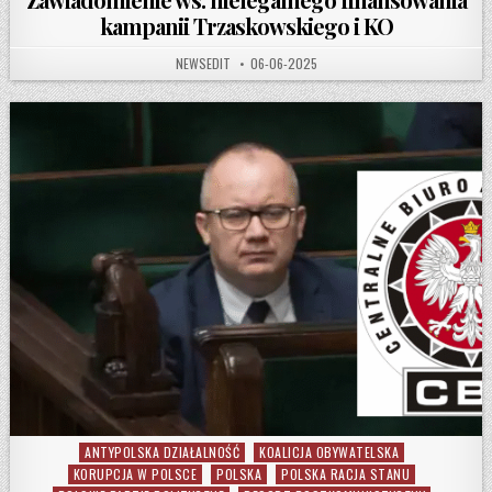
kampanii Trzaskowskiego i KO
AUTHOR:
PUBLISHED DATE:
NEWSEDIT
06-06-2025
ANTYPOLSKA DZIAŁALNOŚĆ
KOALICJA OBYWATELSKA
Posted in
KORUPCJA W POLSCE
POLSKA
POLSKA RACJA STANU