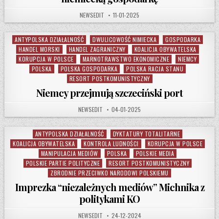
AUTHOR:
PUBLISHED DATE:
NEWSEDIT
11-01-2025
ANTYPOLSKA DZIAŁALNOŚĆ
DWULICOWOŚĆ NIMIECKA
GOSPODARKA
Posted in
HANDEL MORSKI
HANDEL ZAGRANICZNY
KOALICJA OBYWATELSKA
KORUPCJA W POLSCE
MARNOTRAWSTWO EKONOMICZNE
NIEMCY
POLSKA
POLSKA GOSPODARKA
POLSKA RACJA STANU
RESORT POSTKOMUNISTYCZNY
Niemcy przejmują szczeciński port
AUTHOR:
PUBLISHED DATE:
NEWSEDIT
04-01-2025
ANTYPOLSKA DZIAŁALNOŚĆ
DYKTATURY TOTALITARNE
Posted in
KOALICJA OBYWATELSKA
KONTROLA LUDNOŚCI
KORUPCJA W POLSCE
MANIPULACJA MEDIÓW
POLSKA
POLSKIE MEDIA
POLSKIE PARTIE POLITYCZNE
RESORT POSTKOMUNISTYCZNY
ZBRODNIE PRZECIWKO NARODOWI POLSKIEMU
Imprezka “niezależnych mediów” Michnika z
politykami KO
AUTHOR:
PUBLISHED DATE:
NEWSEDIT
24-12-2024