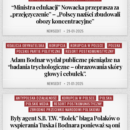
“Ministra edukacji” Nowacka przeprasza za
„przejęzyczenie” – „Polscy naziści zbudowali
obozy koncentracyjne”
AUTHOR:
PUBLISHED DATE:
NEWSEDIT
29-01-2025
KOALICJA OBYWATELSKA
KORUPCJA
KORUPCJA W POLSCE
POLSKA
Posted in
POLSKIE PARTIE POLITYCZNE
RESORT POSTKOMUNISTYCZNY
Adam Bodnar wydał publiczne pieniądze na
“badania trychologiczne – obrazowania skóry
głowy i cebulek”.
AUTHOR:
PUBLISHED DATE:
NEWSEDIT
21-01-2025
ANTYPOLSKA DZIAŁALNOŚĆ
KORUPCJA W POLSCE
POLSKA
Posted in
POLSKIE MEDIA
RESORT POSTKOMUNISTYCZNY
ZBRODNIE PRZECIWKO NARODOWI POLSKIEMU
Były agent S.B. T.W. “Bolek” błaga Polaków o
wspierania Tuska i Bodnara ponieważ są oni