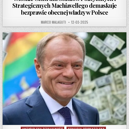
Strategicznych Machiavellego demaskuje
bezprawie obecnej władzy w Polsce
AUTHOR:
PUBLISHED DATE:
MARCO MALAGUTI
12-03-2025