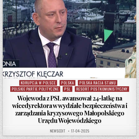
KORUPCJA W POLSCE
POLSKA
POLSKA RACJA STANU
Posted in
POLSKIE PARTIE POLITYCZNE
PSL
RESORT POSTKOMUNISTYCZNY
Wojewoda z PSL awansował 24-latkę na
wicedyrektora w wydziale bezpieczeństwa i
zarządzania kryzysowego Małopolskiego
Urzędu Wojewódzkiego
AUTHOR:
PUBLISHED DATE:
NEWSEDIT
17-04-2025