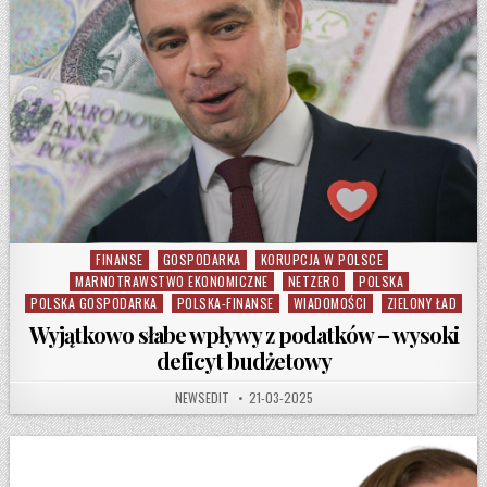
FINANSE
GOSPODARKA
KORUPCJA W POLSCE
Posted in
MARNOTRAWSTWO EKONOMICZNE
NETZERO
POLSKA
POLSKA GOSPODARKA
POLSKA-FINANSE
WIADOMOŚCI
ZIELONY ŁAD
Wyjątkowo słabe wpływy z podatków – wysoki
deficyt budżetowy
AUTHOR:
PUBLISHED DATE:
NEWSEDIT
21-03-2025