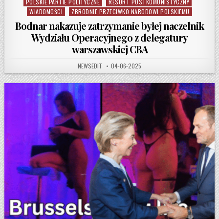
POLSKIE PARTIE POLITYCZNE
RESORT POSTKOMUNISTYCZNY
WIADOMOŚCI
ZBRODNIE PRZECIWKO NARODOWI POLSKIEMU
Bodnar nakazuje zatrzymanie byłej naczelnik
Wydziału Operacyjnego z delegatury
warszawskiej CBA
AUTHOR:
PUBLISHED DATE:
NEWSEDIT
04-06-2025