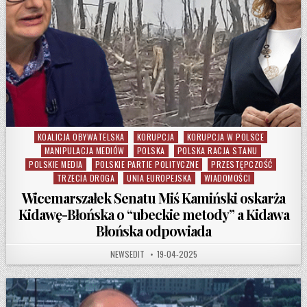
KOALICJA OBYWATELSKA
KORUPCJA
KORUPCJA W POLSCE
Posted in
MANIPULACJA MEDIÓW
POLSKA
POLSKA RACJA STANU
POLSKIE MEDIA
POLSKIE PARTIE POLITYCZNE
PRZESTĘPCZOŚĆ
TRZECIA DROGA
UNIA EUROPEJSKA
WIADOMOŚCI
Wicemarszałek Senatu Miś Kamiński oskarża
Kidawę-Błońska o “ubeckie metody” a Kidawa
Błońska odpowiada
AUTHOR:
PUBLISHED DATE:
NEWSEDIT
19-04-2025