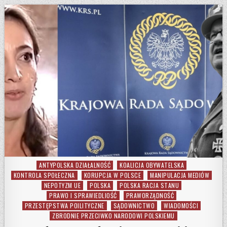
ANTYPOLSKA DZIAŁALNOŚĆ
KOALICJA OBYWATELSKA
Posted in
KONTROLA SPOŁECZNA
KORUPCJA W POLSCE
MANIPULACJA MEDIÓW
NEPOTYZM UE
POLSKA
POLSKA RACJA STANU
PRAWO I SPRAWIEDLIOŚĆ
PRAWORZĄDNOŚĆ
PRZESTĘPSTWA POILITYCZNE
SĄDOWNICTWO
WIADOMOŚCI
ZBRODNIE PRZECIWKO NARODOWI POLSKIEMU