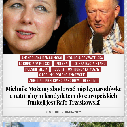
ANTYPOLSKA DZIAŁALNOŚĆ
KOALICJA OBYWATELSKA
Posted in
KORUPCJA W POLSCE
POLSKA
POLSKA RACJA STANU
POLSKIE MEDIA
RESORT POSTKOMUNISTYCZNY
STOSUNKI POLSKO_ŻYDOWSKIE
ZBRODNIE PRZECIWKO NARODOWI POLSKIEMU
Michnik: Możemy zbudować międzynarodówkę
a naturalnym kandydatem do europejskich
funkcji jest Rafo Trzaskowski
AUTHOR:
PUBLISHED DATE:
NEWSEDIT
10-06-2025