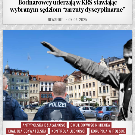
Bodnarowcy uderzają w KRS stawiając
wybranym sędziom “zarzuty dyscyplinarne”
AUTHOR:
PUBLISHED DATE:
NEWSEDIT
05-04-2025
ANTYPOLSKA DZIAŁALNOŚĆ
DWULICOWOŚĆ NIMIECKA
Posted in
KOALICJA OBYWATELSKA
KONTROLA LUDNOŚCI
KORUPCJA W POLSCE