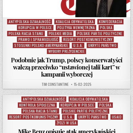
ANTYPOLSKA DZIAŁALNOŚĆ
KOALICJA OBYWATELSKA
KONFEDERACJA
Posted in
KORUPCJA W POLSCE
POLITYKA WEWNĘTRZNA
POLSKA
POLSKA RACJA STANU
POLSKIE MEDIA
POLSKIE PARTIE POLITYCZNE
PRAWO I SPRAWIEDLIOŚĆ
RESORT POSTKOMUNISTYCZNY
STOSUNKI POLSKO-AMERYKAŃSKIE
U.S.A.
UKRYTE PAŃSTWO
WYBORY PREZYDENCKIE
Podobnie jak Trump, polscy konserwatyści
walczą przeciwko “ustawionej talii kart” w
kampanii wyborczej
AUTHOR:
PUBLISHED DATE:
TIM CONSTANTINE
15-02-2025
ANTYPOLSKA DZIAŁALNOŚĆ
KOALICJA OBYWATELSKA
Posted in
KONTROLA SPOŁECZNA
KORUPCJA W POLSCE
POLSKA
POLSKA RACJA STANU
POLSKIE PARTIE POLITYCZNE
RESORT POSTKOMUNISTYCZNY
U.S.A.
UKRYTE PAŃSTWO
USAID
ŻYDZI W USA
Mike Benz opisuje atak amerykańskiej