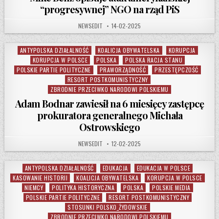
“progresywnej” NGO na rząd PiS
AUTHOR:
PUBLISHED DATE:
NEWSEDIT
14-02-2025
ANTYPOLSKA DZIAŁALNOŚĆ
KOALICJA OBYWATELSKA
KORUPCJA
Posted in
KORUPCJA W POLSCE
POLSKA
POLSKA RACJA STANU
POLSKIE PARTIE POLITYCZNE
PRAWORZĄDNOŚĆ
PRZESTĘPCZOŚĆ
RESORT POSTKOMUNISTYCZNY
ZBRODNIE PRZECIWKO NARODOWI POLSKIEMU
Adam Bodnar zawiesił na 6 miesięcy zastępcę
prokuratora generalnego Michała
Ostrowskiego
AUTHOR:
PUBLISHED DATE:
NEWSEDIT
12-02-2025
ANTYPOLSKA DZIAŁALNOŚĆ
EDUKACJA
EDUKACJA W POLSCE
Posted in
KASOWANIE HISTORII
KOALICJA OBYWATELSKA
KORUPCJA W POLSCE
NIEMCY
POLITYKA HISTORYCZNA
POLSKA
POLSKIE MEDIA
POLSKIE PARTIE POLITYCZNE
RESORT POSTKOMUNISTYCZNY
STOSUNKI POLSKO_ŻYDOWSKIE
ZBRODNIE PRZECIWKO NARODOWI POLSKIEMU