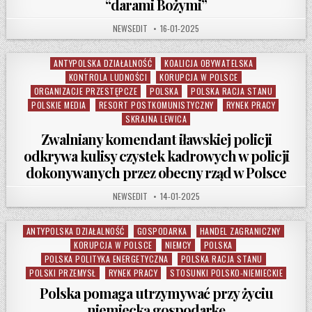
“darami Bożymi”
AUTHOR:
PUBLISHED DATE:
NEWSEDIT
16-01-2025
ANTYPOLSKA DZIAŁALNOŚĆ
KOALICJA OBYWATELSKA
Posted in
KONTROLA LUDNOŚCI
KORUPCJA W POLSCE
ORGANIZACJE PRZESTĘPCZE
POLSKA
POLSKA RACJA STANU
POLSKIE MEDIA
RESORT POSTKOMUNISTYCZNY
RYNEK PRACY
SKRAJNA LEWICA
Zwalniany komendant iławskiej policji
odkrywa kulisy czystek kadrowych w policji
dokonywanych przez obecny rząd w Polsce
AUTHOR:
PUBLISHED DATE:
NEWSEDIT
14-01-2025
ANTYPOLSKA DZIAŁALNOŚĆ
GOSPODARKA
HANDEL ZAGRANICZNY
Posted in
KORUPCJA W POLSCE
NIEMCY
POLSKA
POLSKA POLITYKA ENERGETYCZNA
POLSKA RACJA STANU
POLSKI PRZEMYSŁ
RYNEK PRACY
STOSUNKI POLSKO-NIEMIECKIE
Polska pomaga utrzymywać przy życiu
niemiecką gospodarkę