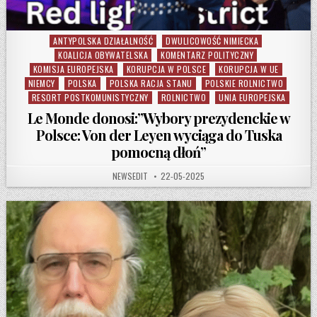
ANTYPOLSKA DZIAŁALNOŚĆ
DWULICOWOŚĆ NIMIECKA
Posted in
KOALICJA OBYWATELSKA
KOMENTARZ POLITYCZNY
KOMISJA EUROPEJSKA
KORUPCJA W POLSCE
KORUPCJA W UE
NIEMCY
POLSKA
POLSKA RACJA STANU
POLSKIE ROLNICTWO
RESORT POSTKOMUNISTYCZNY
ROLNICTWO
UNIA EUROPEJSKA
Le Monde donosi:”Wybory prezydenckie w
Polsce: Von der Leyen wyciąga do Tuska
pomocną dłoń”
AUTHOR:
PUBLISHED DATE:
NEWSEDIT
22-05-2025