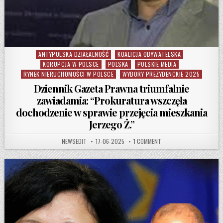
ANTYPOLSKA DZIAŁALNOŚĆ
KOALICJA OBYWATELSKA
Posted in
KORUPCJA W POLSCE
POLSKA
POLSKIE MEDIA
RYNEK NIERUCHOMOŚCI W POLSCE
WYBORY PREZYDENCKIE 2025
Dziennik Gazeta Prawna triumfalnie
zawiadamia: “Prokuratura wszczęła
dochodzenie w sprawie przejęcia mieszkania
Jerzego Ż.”
AUTHOR:
PUBLISHED DATE:
ON DZIENNIK GAZETA PR
NEWSEDIT
17-06-2025
1 COMMENT