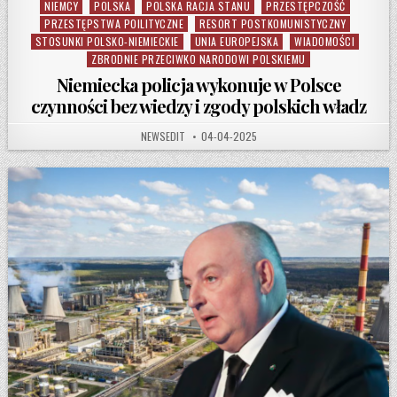
NIEMCY
POLSKA
POLSKA RACJA STANU
PRZESTĘPCZOŚĆ
PRZESTĘPSTWA POILITYCZNE
RESORT POSTKOMUNISTYCZNY
STOSUNKI POLSKO-NIEMIECKIE
UNIA EUROPEJSKA
WIADOMOŚCI
ZBRODNIE PRZECIWKO NARODOWI POLSKIEMU
Niemiecka policja wykonuje w Polsce
czynności bez wiedzy i zgody polskich władz
AUTHOR:
PUBLISHED DATE:
NEWSEDIT
04-04-2025