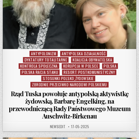
ANTYPOLONIZM
ANTYPOLSKA DZIAŁALNOŚĆ
Posted in
DYKTATURY TOTALITARNE
KOALICJA OBYWATELSKA
KONTROLA SPOŁECZNA
KORUPCJA W POLSCE
POLSKA
POLSKA RACJA STANU
RESORT POSTKOMUNISTYCZNY
STOSUNKI POLSKO_ŻYDOWSKIE
ZBRODNIE PRZECIWKO NARODOWI POLSKIEMU
Rząd Tuska powołuje antypolską aktywistkę
żydowską, Barbarę Engelking, na
przewodniczącą Rady Państwowego Muzeum
Auschwitz-Birkenau
AUTHOR:
PUBLISHED DATE:
NEWSEDIT
17-05-2025