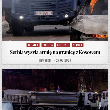
ALBANIA
EUROPA
KOSOWO
SERBIA
Posted in
Serbia wysyła armię na granicę z Kosowem
AUTHOR:
PUBLISHED DATE:
NEWSEDIT
27-05-2023