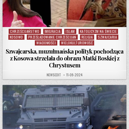
CHRZEŚCIJAŃSTWO
IMIGRACJA
ISLAM
KATOLICYZM NA ŚWIECIE
Posted in
KOSOWO
PRZEŚLADOWANIE CHRZEŚCIJAN
RELIGIA
SZWAJCARIA
WIADOMOŚCI
WIELOKULTUROWOŚĆ
Szwajcarska, muzułmańska polityk pochodząca
z Kosowa strzelała do obrazu Matki Boskiej z
Chrystusem
AUTHOR:
PUBLISHED DATE:
NEWSEDIT
11-09-2024