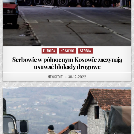
EUROPA
KOSOWO
SERBIA
Posted in
Serbowie w północnym Kosowie zaczynają
usuwać blokady drogowe
AUTHOR:
PUBLISHED DATE:
NEWSEDIT
30-12-2022