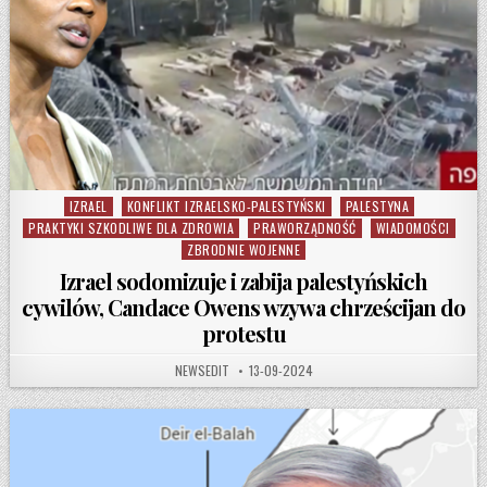
IZRAEL
KONFLIKT IZRAELSKO-PALESTYŃSKI
PALESTYNA
Posted in
PRAKTYKI SZKODLIWE DLA ZDROWIA
PRAWORZĄDNOŚĆ
WIADOMOŚCI
ZBRODNIE WOJENNE
Izrael sodomizuje i zabija palestyńskich
cywilów, Candace Owens wzywa chrześcijan do
protestu
AUTHOR:
PUBLISHED DATE:
NEWSEDIT
13-09-2024