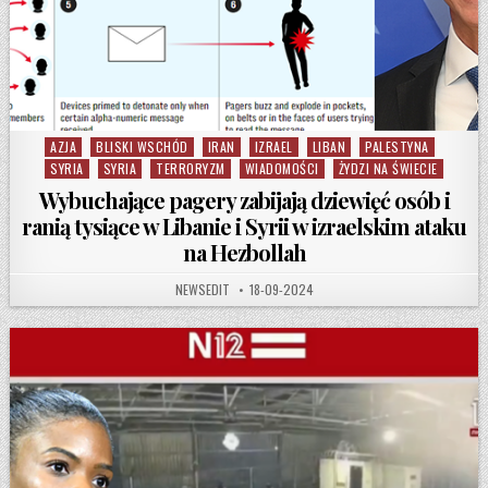
AZJA
BLISKI WSCHÓD
IRAN
IZRAEL
LIBAN
PALESTYNA
Posted in
SYRIA
SYRIA
TERRORYZM
WIADOMOŚCI
ŻYDZI NA ŚWIECIE
Wybuchające pagery zabijają dziewięć osób i
ranią tysiące w Libanie i Syrii w izraelskim ataku
na Hezbollah
AUTHOR:
PUBLISHED DATE:
NEWSEDIT
18-09-2024