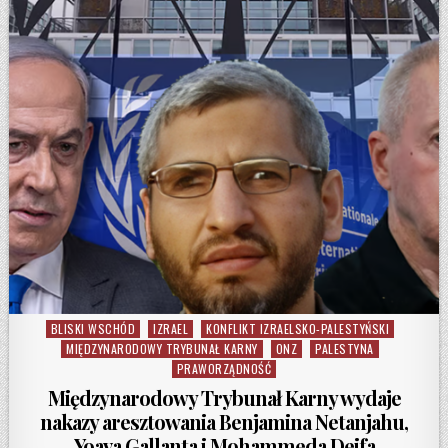
BLISKI WSCHÓD
IZRAEL
KONFLIKT IZRAELSKO-PALESTYŃSKI
Posted in
MIĘDZYNARODOWY TRYBUNAŁ KARNY
ONZ
PALESTYNA
PRAWORZĄDNOŚĆ
Międzynarodowy Trybunał Karny wydaje
nakazy aresztowania Benjamina Netanjahu,
Yoava Gallanta i Mohammeda Deifa