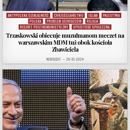
ANTYPOLSKA DZIAŁALNOŚĆ
CHRZEŚCIJAŃSTWO
ISLAM
PALESTYNA
Posted in
POLSKA
PROBLEM UCHODŹCÓW
RELIGIA
RESORT POSTKOMUNISTYCZNY
SPOISTOŚĆ SPOŁECZNA
Trzaskowski obiecuje muzułmanom meczet na
warszawskim MDM tuż obok kościoła
Zbawiciela
AUTHOR:
PUBLISHED DATE:
NEWSEDIT
20-10-2024