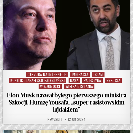
CENZURA NA INTERNECIE
IMIGRACJA
ISLAM
Posted in
KONFLIKT IZRAELSKO-PALESTYŃSKI
NASA
PALESTYNA
SZKOCJA
WIADOMOŚCI
WIELKA BRYTANIA
Elon Musk nazwał byłego pierwszego ministra
Szkocji, Humzę Yousafa, „super rasistowskim
łajdakiem”
AUTHOR:
PUBLISHED DATE:
NEWSEDIT
12-08-2024