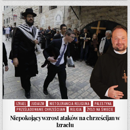
IZRAEL
JUDAIZM
NIETOLERANCJA RELIGIJNA
PALESTYNA
Posted in
PRZEŚLADOWANIE CHRZEŚCIJAN
RELIGIA
ŻYDZI NA ŚWIECIE
Niepokojący wzrost ataków na chrześcijan w
Izraelu