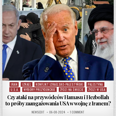
IRAN
IZRAEL
KONFLIKT IZRAELSKO-PALESTYŃSKI
PALESTYNA
Posted in
U.S.A.
WYBORY PREZYDENCKIE
ŻYDZI NA ŚWIECIE
ŻYDZI W USA
Czy ataki na przywódców Hamasu i Hezbollah
to próby zaangażowania USA w wojnę z Iranem?
AUTHOR:
PUBLISHED DATE:
ON CZY ATAKI NA PRZYW
NEWSEDIT
06-08-2024
1 COMMENT