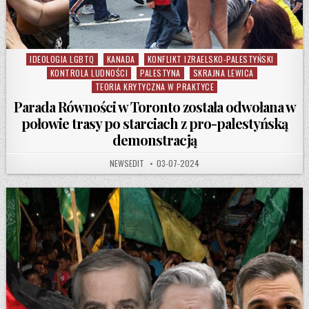
IDEOLOGIA LGBTQ
KANADA
KONFLIKT IZRAELSKO-PALESTYŃSKI
Posted in
KONTROLA LUDNOŚCI
PALESTYNA
SKRAJNA LEWICA
TEORIA KRYTYCZNA W PRAKTYCE
Parada Równości w Toronto została odwołana w
połowie trasy po starciach z pro-palestyńską
demonstracją
AUTHOR:
PUBLISHED DATE:
NEWSEDIT
03-07-2024