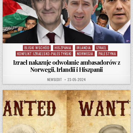
BLISKI WSCHÓD
HISZPANIA
IRLANDIA
IZRAEL
Posted in
KONFLIKT IZRAELSKO-PALESTYŃSKI
NORWEGIA
PALESTYNA
Izrael nakazuje odwołanie ambasadorów z
Norwegii, Irlandii i Hiszpanii
AUTHOR:
PUBLISHED DATE:
NEWSEDIT
23-05-2024