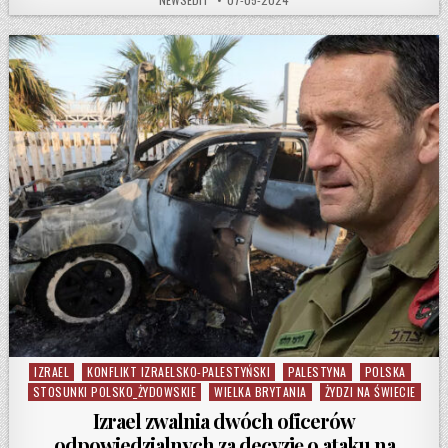
IZRAEL
KONFLIKT IZRAELSKO-PALESTYŃSKI
PALESTYNA
POLSKA
Posted in
STOSUNKI POLSKO_ŻYDOWSKIE
WIELKA BRYTANIA
ŻYDZI NA ŚWIECIE
Izrael zwalnia dwóch oficerów
odpowiedzialnych za decyzję o ataku na