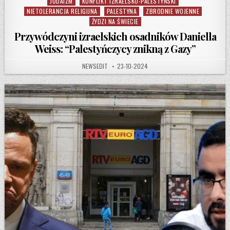
JUDAIZM
KONFLIKT IZRAELSKO-PALESTYŃSKI
NIETOLERANCJA RELIGIJNA
PALESTYNA
ZBRODNIE WOJENNE
ŻYDZI NA ŚWIECIE
Przywódczyni izraelskich osadników Daniella
Weiss: “Palestyńczycy znikną z Gazy”
AUTHOR:
PUBLISHED DATE:
NEWSEDIT
23-10-2024