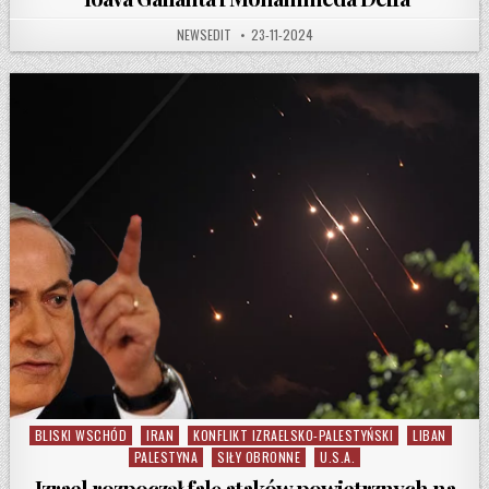
AUTHOR:
PUBLISHED DATE:
NEWSEDIT
23-11-2024
BLISKI WSCHÓD
IRAN
KONFLIKT IZRAELSKO-PALESTYŃSKI
LIBAN
Posted in
PALESTYNA
SIŁY OBRONNE
U.S.A.
Izrael rozpoczął falę ataków powietrznych na