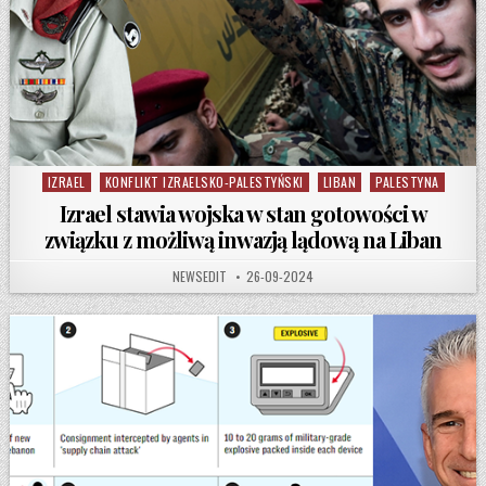
IZRAEL
KONFLIKT IZRAELSKO-PALESTYŃSKI
LIBAN
PALESTYNA
Posted in
Izrael stawia wojska w stan gotowości w
związku z możliwą inwazją lądową na Liban
AUTHOR:
PUBLISHED DATE:
NEWSEDIT
26-09-2024