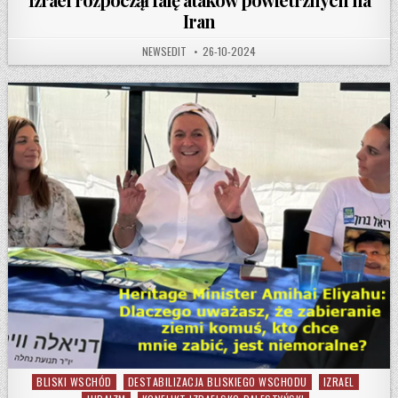
Iran
AUTHOR:
PUBLISHED DATE:
NEWSEDIT
26-10-2024
BLISKI WSCHÓD
DESTABILIZACJA BLISKIEGO WSCHODU
IZRAEL
Posted in