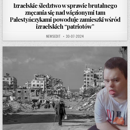
Izraelskie śledztwo w sprawie brutalnego
znęcania się nad więzionymi tam
Palestyńczykami powoduje zamieszki wśród
izraelskich “patriotów”
AUTHOR:
PUBLISHED DATE:
NEWSEDIT
30-07-2024