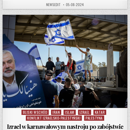
AUTHOR:
PUBLISHED DATE:
NEWSEDIT
05-08-2024
BLISKI WSCHÓD
IRAN
ISLAM
IZRAEL
KATAR
Posted in
KONFLIKT IZRAELSKO-PALESTYŃSKI
PALESTYNA
Izrael w karnawałowym nastroju po zabójstwie