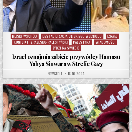
BLISKI WSCHÓD
DESTABILIZACJA BLISKIEGO WSCHODU
IZRAEL
Posted in
KONFLIKT IZRAELSKO-PALESTYŃSKI
PALESTYNA
WIADOMOŚCI
ŻYDZI NA ŚWIECIE
Izrael oznajmia zabicie przywódcy Hamasu
Yahya Sinwara w Strefie Gazy
AUTHOR:
PUBLISHED DATE:
NEWSEDIT
18-10-2024