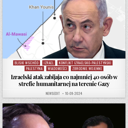
BLISKI WSCHÓD
IZRAEL
KONFLIKT IZRAELSKO-PALESTYŃSKI
Posted in
PALESTYNA
WIADOMOŚCI
ZBRODNIE WOJENNE
Izraelski atak zabijaja co najmniej 40 osób w
strefie humanitarnej na terenie Gazy
AUTHOR:
PUBLISHED DATE:
NEWSEDIT
10-09-2024