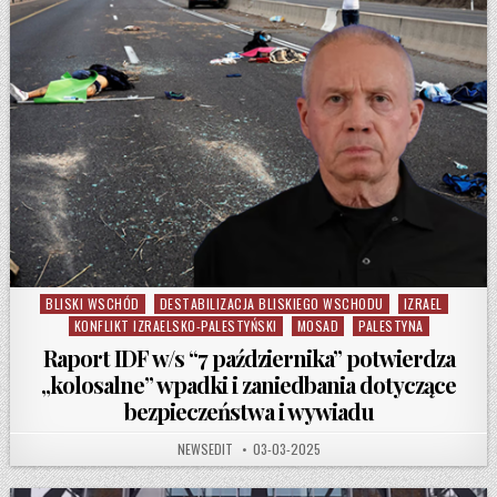
BLISKI WSCHÓD
DESTABILIZACJA BLISKIEGO WSCHODU
IZRAEL
Posted in
KONFLIKT IZRAELSKO-PALESTYŃSKI
MOSAD
PALESTYNA
Raport IDF w/s “7 października” potwierdza
„kolosalne” wpadki i zaniedbania dotyczące
bezpieczeństwa i wywiadu
AUTHOR:
PUBLISHED DATE:
NEWSEDIT
03-03-2025