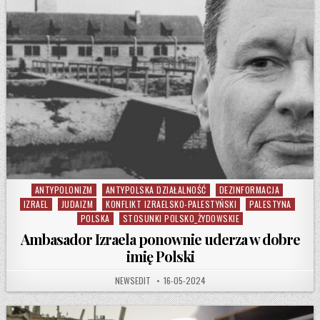
ANTYPOLONIZM
ANTYPOLSKA DZIAŁALNOŚĆ
DEZINFORMACJA
Posted in
IZRAEL
JUDAIZM
KONFLIKT IZRAELSKO-PALESTYŃSKI
PALESTYNA
POLSKA
STOSUNKI POLSKO_ŻYDOWSKIE
Ambasador Izraela ponownie uderza w dobre
imię Polski
AUTHOR:
PUBLISHED DATE:
NEWSEDIT
16-05-2024