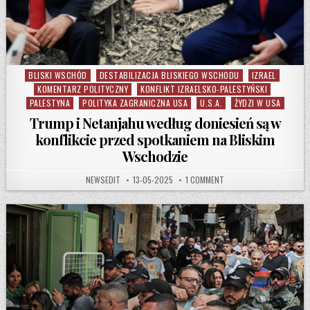
BLISKI WSCHÓD
DESTABILIZACJA BLISKIEGO WSCHODU
IZRAEL
Posted in
KOMENTARZ POLITYCZNY
KONFLIKT IZRAELSKO-PALESTYŃSKI
PALESTYNA
POLITYKA ZAGRANICZNA USA
U.S.A.
ŻYDZI W USA
Trump i Netanjahu według doniesień są w
konflikcie przed spotkaniem na Bliskim
Wschodzie
AUTHOR:
PUBLISHED DATE:
ON TRUMP I NETANJAHU 
NEWSEDIT
13-05-2025
1 COMMENT