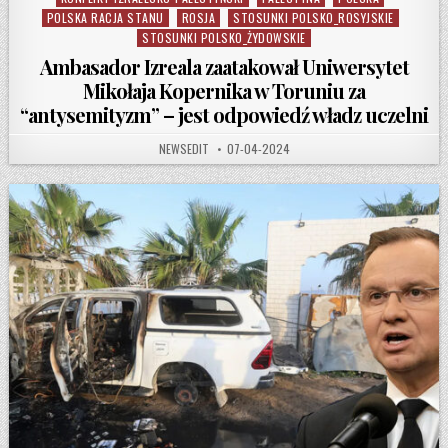
POLSKA RACJA STANU
ROSJA
STOSUNKI POLSKO_ROSYJSKIE
STOSUNKI POLSKO_ŻYDOWSKIE
Ambasador Izreala zaatakował Uniwersytet
Mikołaja Kopernika w Toruniu za
“antysemityzm” – jest odpowiedź władz uczelni
AUTHOR:
PUBLISHED DATE:
NEWSEDIT
07-04-2024