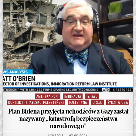
AMERYKA PŁN.
IMIGRACJA
IZRAEL
Posted in
KONFLIKT IZRAELSKO-PALESTYŃSKI
PALESTYNA
U.S.A.
ŻYDZI W USA
Plan Bidena przyjęcia uchodźców z Gazy zastał
nazywany „katastrofą bezpieczeństwa
narodowego”
AUTHOR:
PUBLISHED DATE:
NEWSEDIT
07-05-2024