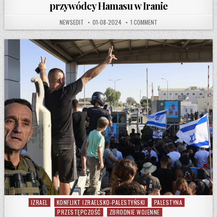
przywódcy Hamasu w Iranie
AUTHOR:
PUBLISHED DATE:
ON IZRAEL W KARNAWAŁ
NEWSEDIT
01-08-2024
1 COMMENT
IZRAEL
KONFLIKT IZRAELSKO-PALESTYŃSKI
PALESTYNA
Posted in
PRZESTĘPCZOŚĆ
ZBRODNIE WOJENNE