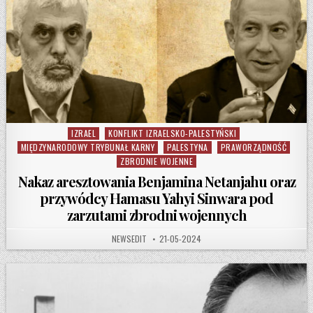
IZRAEL
KONFLIKT IZRAELSKO-PALESTYŃSKI
Posted in
MIĘDZYNARODOWY TRYBUNAŁ KARNY
PALESTYNA
PRAWORZĄDNOŚĆ
ZBRODNIE WOJENNE
Nakaz aresztowania Benjamina Netanjahu oraz
przywódcy Hamasu Yahyi Sinwara pod
zarzutami zbrodni wojennych
AUTHOR:
PUBLISHED DATE:
NEWSEDIT
21-05-2024