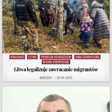
BIAŁORUŚ
LITWA
PROBLEM UCHODŹCÓW
UNIA EUROPEJSKA
Posted in
WOJNA HYBRYDOWA
Litwa legalizuje zawracanie migrantów
AUTHOR:
PUBLISHED DATE:
NEWSEDIT
26-04-2023