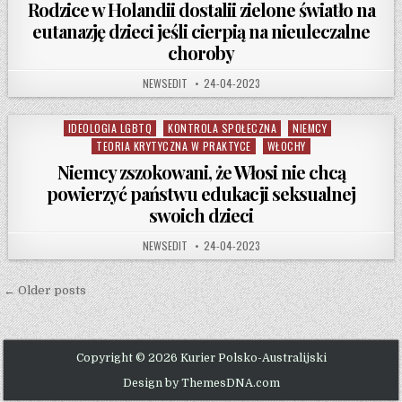
Rodzice w Holandii dostalii zielone światło na
eutanazję dzieci jeśli cierpią na nieuleczalne
choroby
AUTHOR:
PUBLISHED DATE:
NEWSEDIT
24-04-2023
IDEOLOGIA LGBTQ
KONTROLA SPOŁECZNA
NIEMCY
Posted in
TEORIA KRYTYCZNA W PRAKTYCE
WŁOCHY
Niemcy zszokowani, że Włosi nie chcą
powierzyć państwu edukacji seksualnej
swoich dzieci
AUTHOR:
PUBLISHED DATE:
NEWSEDIT
24-04-2023
Posts navigation
← Older posts
Copyright © 2026 Kurier Polsko-Australijski
Design by ThemesDNA.com