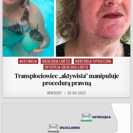
AUSTRALIA
IDEOLOGIA LGBTQ
KONTROLA SPOŁECZNA
Posted in
OPOZYCJA IDEOLOGII LGBTQ
Transpłociowiec „aktywista” manipuluje
procedurą prawną
AUTHOR:
PUBLISHED DATE:
NEWSEDIT
30-04-2023