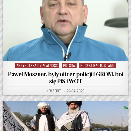
ANTYPOLSKA DZIAŁALNOŚĆ
POLSKA
POLSKA RACJA STANU
Posted in
Paweł Moszner, były oficer policji i GROM, boi
się PiS i WOT
AUTHOR:
PUBLISHED DATE:
NEWSEDIT
26-04-2023