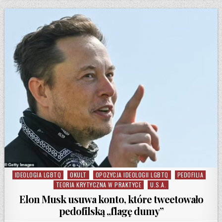
IDEOLOGIA LGBTQ
OKULT
OPOZYCJA IDEOLOGII LGBTQ
PEDOFILIA
Posted in
TEORIA KRYTYCZNA W PRAKTYCE
U.S.A.
Elon Musk usuwa konto, które tweetowało
pedofilską „flagę dumy”