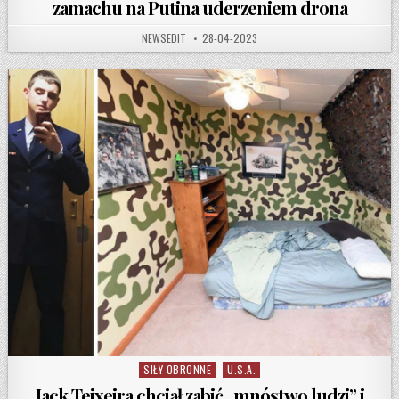
zamachu na Putina uderzeniem drona
AUTHOR:
PUBLISHED DATE:
NEWSEDIT
28-04-2023
SIŁY OBRONNE
U.S.A.
Posted in
Jack Teixeira chciał zabić „mnóstwo ludzi” i