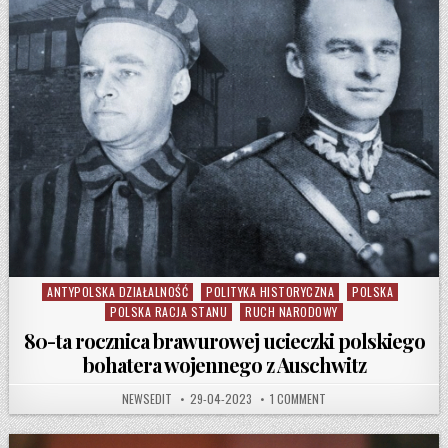
ANTYPOLSKA DZIAŁALNOŚĆ
POLITYKA HISTORYCZNA
POLSKA
Posted in
POLSKA RACJA STANU
RUCH NARODOWY
80-ta rocznica brawurowej ucieczki polskiego
bohatera wojennego z Auschwitz
AUTHOR:
PUBLISHED DATE:
ON 80-TA ROCZNICA BR
NEWSEDIT
29-04-2023
1 COMMENT