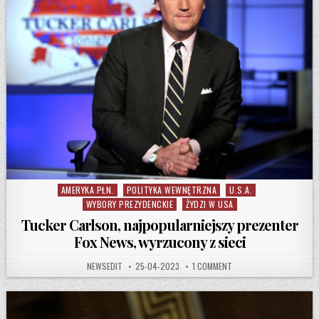
AMERYKA PŁN.
POLITYKA WEWNĘTRZNA
U.S.A.
Posted in
WYBORY PREZYDENCKIE
ŻYDZI W USA
Tucker Carlson, najpopularniejszy prezenter
Fox News, wyrzucony z sieci
AUTHOR:
PUBLISHED DATE:
ON TUCKER CARLSON, NA
NEWSEDIT
25-04-2023
1 COMMENT