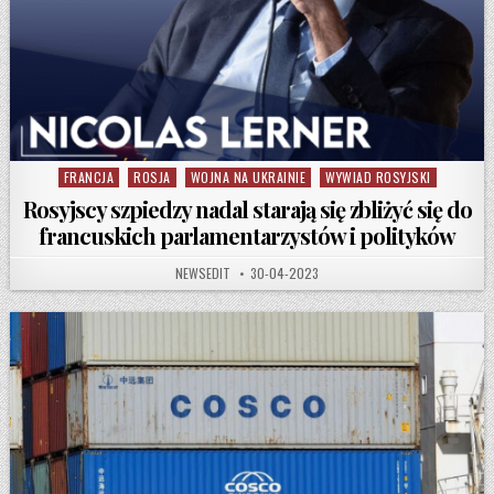
FRANCJA
ROSJA
WOJNA NA UKRAINIE
WYWIAD ROSYJSKI
Posted in
Rosyjscy szpiedzy nadal starają się zbliżyć się do
francuskich parlamentarzystów i polityków
AUTHOR:
PUBLISHED DATE:
NEWSEDIT
30-04-2023