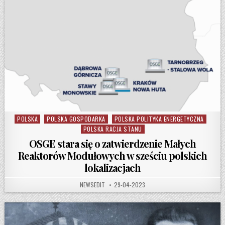
POLSKA
POLSKA GOSPODARKA
POLSKA POLITYKA ENERGETYCZNA
Posted in
POLSKA RACJA STANU
OSGE stara się o zatwierdzenie Małych
Reaktorów Modułowych w sześciu polskich
lokalizacjach
AUTHOR:
PUBLISHED DATE:
NEWSEDIT
29-04-2023