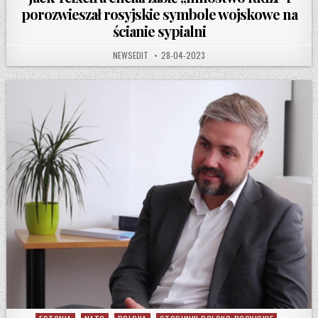
porozwieszał rosyjskie symbole wojskowe na
ścianie sypialni
AUTHOR:
PUBLISHED DATE:
NEWSEDIT
28-04-2023