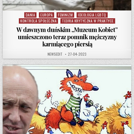
DANIA
EUROPA
FEMINIZM
IDEOLOGIA LGBTQ
Posted in
KONTROLA SPOŁECZNA
TEORIA KRYTYCZNA W PRAKTYCE
W dawnym duńskim „Muzeum Kobiet”
umieszczono teraz pomnik mężczyzny
karmiącego piersią
AUTHOR:
PUBLISHED DATE:
NEWSEDIT
27-04-2023