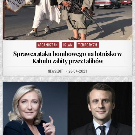
AFGANISTAN
ISLAM
TERRORYZM
Posted in
Sprawca ataku bombowego na lotnisko w
Kabulu zabity przez talibów
AUTHOR:
PUBLISHED DATE:
NEWSEDIT
26-04-2023