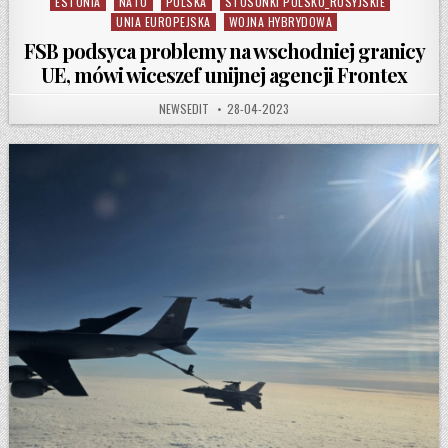
ESTONIA
NATO
POLSKA
STOSUNKI POLSKO_ROSYJSKIE
Posted in
UNIA EUROPEJSKA
WOJNA HYBRYDOWA
FSB podsyca problemy na wschodniej granicy
UE, mówi wiceszef unijnej agencji Frontex
AUTHOR:
PUBLISHED DATE:
NEWSEDIT
28-04-2023