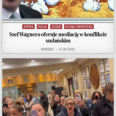
AFRYKA
ROSJA
SUDAN
WOJNA HYBRYDOWA
Posted in
Szef Wagnera oferuje mediację w konflikcie
sudańskim
AUTHOR:
PUBLISHED DATE:
NEWSEDIT
27-04-2023