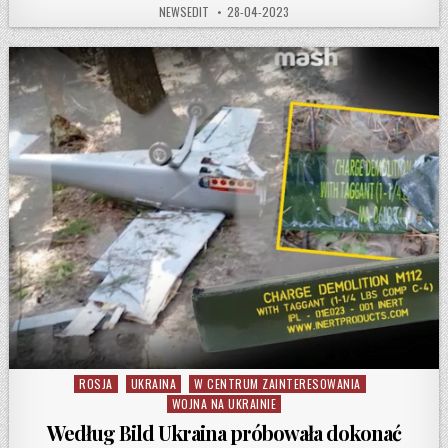
AUTHOR:
PUBLISHED DATE:
NEWSEDIT
28-04-2023
ROSJA
UKRAINA
W CENTRUM ZAINTERESOWANIA
Posted in
WOJNA NA UKRAINIE
Według Bild Ukraina próbowała dokonać