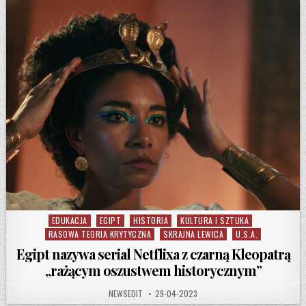
EDUKACJA
EGIPT
HISTORIA
KULTURA I SZTUKA
Posted in
RASOWA TEORIA KRYTYCZNA
SKRAJNA LEWICA
U.S.A.
Egipt nazywa serial Netflixa z czarną Kleopatrą
„rażącym oszustwem historycznym”
AUTHOR:
PUBLISHED DATE:
NEWSEDIT
29-04-2023