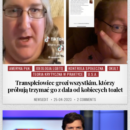
AMERYKA PŁN.
IDEOLOGIA LGBTQ
KONTROLA SPOŁECZNA
OKULT
Posted in
TEORIA KRYTYCZNA W PRAKTYCE
U.S.A.
Transpłciowiec grozi wszystkim, którzy
próbują trzymać go z dala od kobiecych toalet
AUTHOR:
PUBLISHED DATE:
ON TRANSPŁCIOWIEC GR
NEWSEDIT
25-04-2023
2 COMMENTS