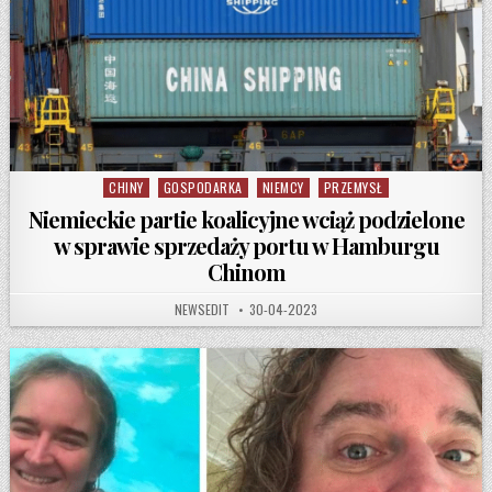
CHINY
GOSPODARKA
NIEMCY
PRZEMYSŁ
Posted in
Niemieckie partie koalicyjne wciąż podzielone
w sprawie sprzedaży portu w Hamburgu
Chinom
AUTHOR:
PUBLISHED DATE:
NEWSEDIT
30-04-2023