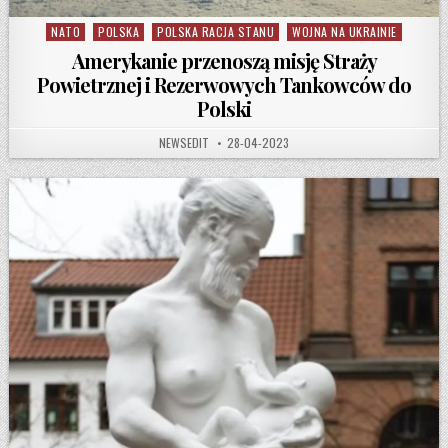
NATO
POLSKA
POLSKA RACJA STANU
WOJNA NA UKRAINIE
Posted in
Amerykanie przenoszą misję Straży
Powietrznej i Rezerwowych Tankowców do
Polski
AUTHOR:
PUBLISHED DATE:
NEWSEDIT
28-04-2023