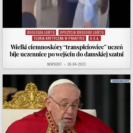
IDEOLOGIA LGBTQ
OPOZYCJA IDEOLOGII LGBTQ
Posted in
TEORIA KRYTYCZNA W PRAKTYCE
U.S.A.
Wielki ciemnoskóry “transpłciowiec” uczeń
bije uczennice po wejściu do damskiej szatni
AUTHOR:
PUBLISHED DATE:
NEWSEDIT
30-04-2023