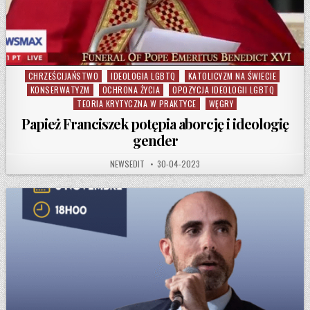
CHRZEŚCIJAŃSTWO
IDEOLOGIA LGBTQ
KATOLICYZM NA ŚWIECIE
Posted in
KONSERWATYZM
OCHRONA ŻYCIA
OPOZYCJA IDEOLOGII LGBTQ
TEORIA KRYTYCZNA W PRAKTYCE
WĘGRY
Papież Franciszek potępia aborcję i ideologię
gender
AUTHOR:
PUBLISHED DATE:
NEWSEDIT
30-04-2023