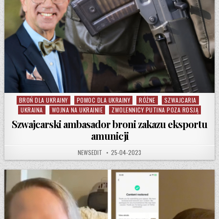
BROŃ DLA UKRAINY
POMOC DLA UKRAINY
RÓŻNE
SZWAJCARIA
Posted in
UKRAINA
WOJNA NA UKRAINIE
ZWOLENNICY PUTINA POZA ROSJĄ
Szwajcarski ambasador broni zakazu eksportu
amunicji
AUTHOR:
PUBLISHED DATE:
NEWSEDIT
25-04-2023