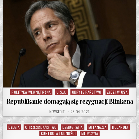
POLITYKA WEWNĘTRZNA
U.S.A.
UKRYTE PAŃSTWO
ŻYDZI W USA
Posted in
Republikanie domagają się rezygnacji Blinkena
AUTHOR:
PUBLISHED DATE:
NEWSEDIT
25-04-2023
BELGIA
CHRZEŚCIJAŃSTWO
DEMOGRAFIA
EUTANAZJA
HOLANDIA
Posted in
KONTROLA LUDNOŚCI
MEDYCYNA