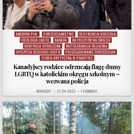
AMERYKA PŁN.
CHRZEŚCIJAŃSTWO
DESTRUKCJA KOŚCIOŁA
Posted in
IDEOLOGIA LGBTQ
KANADA
KATOLICYZM NA ŚWIECIE
KONTROLA SPOŁECZNA
NIETOLERANCJA RELIGIJNA
OPOZYCJA IDEOLOGII LGBTQ
PRZEŚLADOWANIE CHRZEŚCIJAN
TEORIA KRYTYCZNA W PRAKTYCE
Kanadyjscy rodzice odrzucają flagę dumy
LGBTQ w katolickim okręgu szkolnym –
wezwana policja
AUTHOR:
PUBLISHED DATE:
ON KANADYJSCY RODZICE
NEWSEDIT
27-04-2023
1 COMMENT