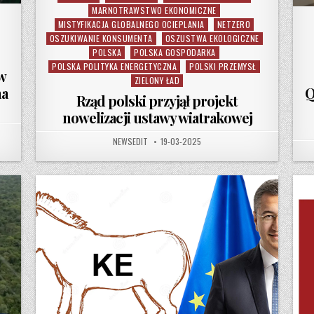
MARNOTRAWSTWO EKONOMICZNE
MISTYFIKACJA GLOBALNEGO OCIEPLANIA
NETZERO
OSZUKIWANIE KONSUMENTA
OSZUSTWA EKOLOGICZNE
POLSKA
POLSKA GOSPODARKA
POLSKA POLITYKA ENERGETYCZNA
POLSKI PRZEMYSŁ
w
ZIELONY ŁAD
Q
na
Rząd polski przyjął projekt
nowelizacji ustawy wiatrakowej
WSZA MORSKA FARMA WIATROWA W NIEMCZECH ZOSTANIE ZDEMONTOWANA PO ZALEDWIE 15 
AUTHOR:
PUBLISHED DATE:
NEWSEDIT
19-03-2025