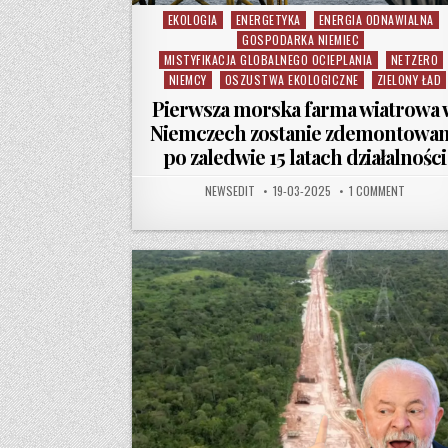
EKOLOGIA
ENERGETYKA
ENERGIA ODNAWIALNA
Posted in
GOSPODARKA NIEMIEC
MISTYFIKACJA GLOBALNEGO OCIEPLANIA
NETZERO
NIEMCY
OSZUSTWA EKOLOGICZNE
ZIELONY ŁAD
Pierwsza morska farma wiatrowa 
Niemczech zostanie zdemontowa
po zaledwie 15 latach działalności
AUTHOR:
PUBLISHED DATE:
ON PIER
NEWSEDIT
19-03-2025
1 COMMENT