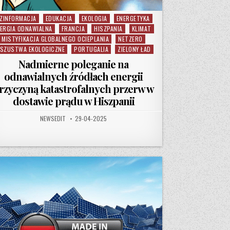
ZINFORMACJA
EDUKACJA
EKOLOGIA
ENERGETYKA
sted in
ERGIA ODNAWIALNA
FRANCJA
HISZPANIA
KLIMAT
MISTYFIKACJA GLOBALNEGO OCIEPLANIA
NETZERO
SZUSTWA EKOLOGICZNE
PORTUGALIA
ZIELONY ŁAD
Nadmierne poleganie na
odnawialnych źródłach energii
rzyczyną katastrofalnych przerw w
dostawie prądu w Hiszpanii
AUTHOR:
PUBLISHED DATE:
NEWSEDIT
29-04-2025