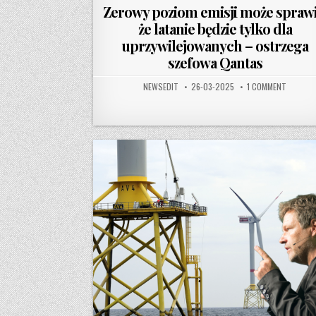
Zerowy poziom emisji może sprawi
że latanie będzie tylko dla
uprzywilejowanych – ostrzega
szefowa Qantas
AUTHOR:
PUBLISHED DATE:
ON ZERO
NEWSEDIT
26-03-2025
1 COMMENT