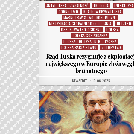
ANTYPOLSKA DZIAŁALNOŚĆ
EKOLOGIA
ENERGETYKA
Posted in
GÓRNICTWO
KOALICJA OBYWATELSKA
MARNOTRAWSTWO EKONOMICZNE
MISTYFIKACJA GLOBALNEGO OCIEPLANIA
NETZERO
OSZUSTWA EKOLOGICZNE
POLSKA
POLSKA GOSPODARKA
POLSKA POLITYKA ENERGETYCZNA
POLSKA RACJA STANU
ZIELONY ŁAD
Rząd Tuska rezygnuje z ekploatacj
największego w Europie złoża węg
brunatnego
AUTHOR:
PUBLISHED DATE:
NEWSEDIT
10-06-2025