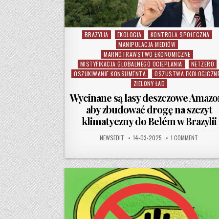
BRAZYLIA
EKOLOGIA
KONTROLA SPOŁECZNA
Posted in
MANIPULACJA MEDIÓW
MARNOTRAWSTWO EKONOMICZNE
MISTYFIKACJA GLOBALNEGO OCIEPLANIA
NETZERO
OSZUKIWANIE KONSUMENTA
OSZUSTWA EKOLOGICZN
ZIELONY ŁAD
Wycinane są lasy deszczowe Amazo
aby zbudować drogę na szczyt
klimatyczny do Belém w Brazylii
AUTHOR:
PUBLISHED DATE:
ON WYCI
NEWSEDIT
14-03-2025
1 COMMENT