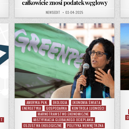
całkowicie znosi podatek węglowy
AUTHOR:
PUBLISHED DATE:
NEWSEDIT
03-04-2025
AMERYKA PŁN.
EKOLOGIA
EKONOMIA ŚWIATA
Posted in
ENERGETYKA
GOSPODARKA
KONTROLA LUDNOŚCI
MARNOTRAWSTWO EKONOMICZNE
O
RT
MISTYFIKACJA GLOBALNEGO OCIEPLANIA
OSZUSTWA EKOLOGICZNE
POLITYKA WEWNĘTRZNA