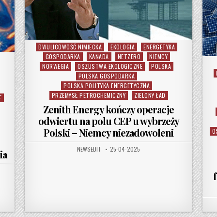
DWULICOWOŚĆ NIMIECKA
EKOLOGIA
ENERGETYKA
Posted in
GOSPODARKA
KANADA
NETZERO
NIEMCY
NORWEGIA
OSZUSTWA EKOLOGICZNE
POLSKA
POLSKA GOSPODARKA
POLSKA POLITYKA ENERGETYCZNA
PRZEMYSŁ PETROCHEMICZNY
ZIELONY ŁAD
E
Zenith Energy kończy operacje
odwiertu na polu CEP u wybrzeży
Polski – Niemcy niezadowoleni
O
AUTHOR:
PUBLISHED DATE:
NEWSEDIT
25-04-2025
ia