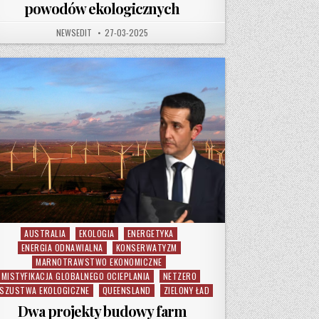
powodów ekologicznych
AUTHOR:
PUBLISHED DATE:
NEWSEDIT
27-03-2025
AUSTRALIA
EKOLOGIA
ENERGETYKA
Posted in
ENERGIA ODNAWIALNA
KONSERWATYZM
MARNOTRAWSTWO EKONOMICZNE
MISTYFIKACJA GLOBALNEGO OCIEPLANIA
NETZERO
SZUSTWA EKOLOGICZNE
QUEENSLAND
ZIELONY ŁAD
Dwa projekty budowy farm