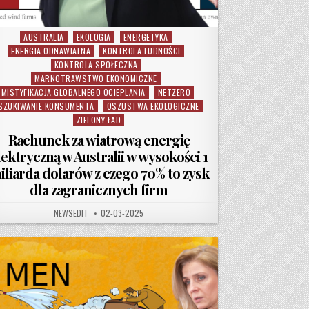
AUSTRALIA
EKOLOGIA
ENERGETYKA
Posted in
ENERGIA ODNAWIALNA
KONTROLA LUDNOŚCI
KONTROLA SPOŁECZNA
MARNOTRAWSTWO EKONOMICZNE
MISTYFIKACJA GLOBALNEGO OCIEPLANIA
NETZERO
SZUKIWANIE KONSUMENTA
OSZUSTWA EKOLOGICZNE
ZIELONY ŁAD
Rachunek za wiatrową energię
lektryczną w Australii w wysokości 1
iliarda dolarów z czego 70% to zysk
dla zagranicznych firm
ÉM W BRAZYLII
AUTHOR:
PUBLISHED DATE:
NEWSEDIT
02-03-2025