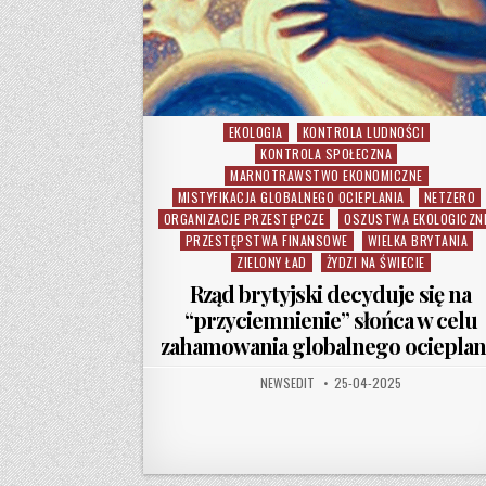
EKOLOGIA
KONTROLA LUDNOŚCI
Posted in
KONTROLA SPOŁECZNA
MARNOTRAWSTWO EKONOMICZNE
MISTYFIKACJA GLOBALNEGO OCIEPLANIA
NETZERO
ORGANIZACJE PRZESTĘPCZE
OSZUSTWA EKOLOGICZN
PRZESTĘPSTWA FINANSOWE
WIELKA BRYTANIA
ZIELONY ŁAD
ŻYDZI NA ŚWIECIE
Rząd brytyjski decyduje się na
“przyciemnienie” słońca w celu
zahamowania globalnego ocieplan
AUTHOR:
PUBLISHED DATE:
NEWSEDIT
25-04-2025