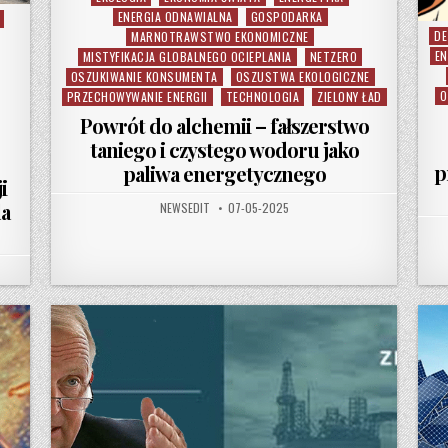
ENERGIA ODNAWIALNA
GOSPODARKA
DE
Po
MARNOTRAWSTWO EKONOMICZNE
EN
MISTYFIKACJA GLOBALNEGO OCIEPLANIA
NETZERO
OSZUKIWANIE KONSUMENTA
OSZUSTWA EKOLOGICZNE
O
PRZECHOWYWANIE ENERGII
TECHNOLOGIA
ZIELONY ŁAD
Powrót do alchemii – fałszerstwo
taniego i czystego wodoru jako
p
paliwa energetycznego
i
la
AUTHOR:
PUBLISHED DATE:
NEWSEDIT
07-05-2025