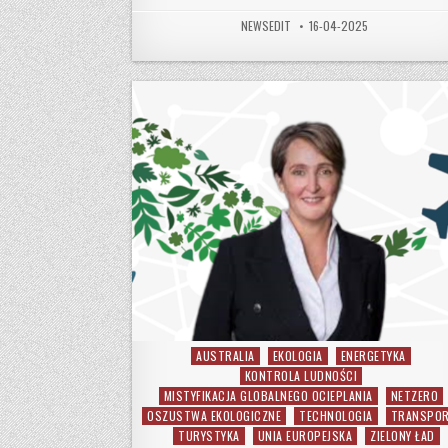
AUTHOR:
PUBLISHED DATE:
NEWSEDIT
16-04-2025
AUSTRALIA
EKOLOGIA
ENERGETYKA
Posted in
KONTROLA LUDNOŚCI
MISTYFIKACJA GLOBALNEGO OCIEPLANIA
NETZERO
OSZUSTWA EKOLOGICZNE
TECHNOLOGIA
TRANSPO
TURYSTYKA
UNIA EUROPEJSKA
ZIELONY ŁAD