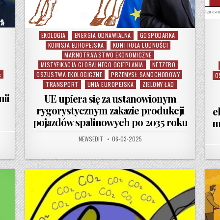
EKOLOGIA
ENERGIA ODNAWIALNA
GOSPODARKA
Posted in
KOMISJA EUROPEJSKA
KONTROLA LUDNOŚCI
MARNOTRAWSTWO EKONOMICZNE
MISTYFIKACJA GLOBALNEGO OCIEPLANIA
NETZERO
E
OSZUSTWA EKOLOGICZNE
PRZEMYSŁ SAMOCHODOWY
O
TRANSPORT
UNIA EUROPEJSKA
ZIELONY ŁAD
nii
UE upiera się za ustanowionym
rygorystycznym zakazie produkcji
e
pojazdów spalinowych po 2035 roku
m
NANE SĄ LASY DESZCZOWE AMAZONII ABY ZBUDOWAĆ DROGĘ NA SZCZYT KLIMATYCZNY DO BEL
AUTHOR:
PUBLISHED DATE:
NEWSEDIT
06-03-2025