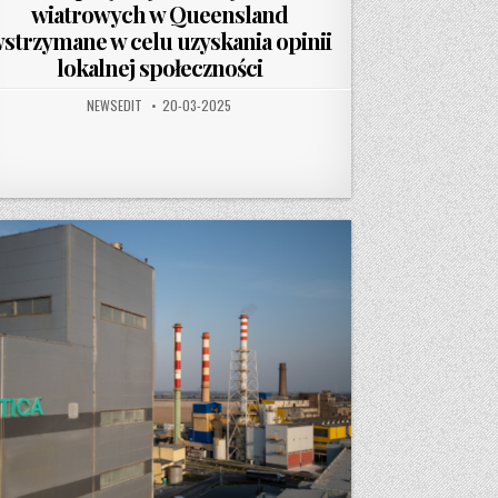
wiatrowych w Queensland
strzymane w celu uzyskania opinii
lokalnej społeczności
AUTHOR:
PUBLISHED DATE:
NEWSEDIT
20-03-2025
OSTRZEGA SZEFOWA QANTAS
NPEACE ZAPŁATĘ ODSZKODOWANIA W WYSOKOŚCI 660 MILIONÓW DOLARÓW W POZWIE DOTY