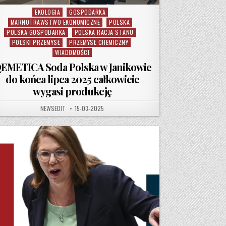
EKOLOGIA
GOSPODARKA
Posted in
MARNOTRAWSTWO EKONOMICZNE
POLSKA
POLSKA GOSPODARKA
POLSKA RACJA STANU
POLSKI PRZEMYSŁ
PRZEMYSŁ CHEMICZNY
WIADOMOŚCI
EMETICA Soda Polska w Janikowie
do końca lipca 2025 całkowicie
wygasi produkcję
LATACH DZIAŁALNOŚCI
AUTHOR:
PUBLISHED DATE:
NEWSEDIT
15-03-2025