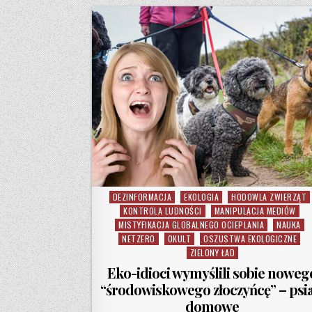
DEZINFORMACJA
EKOLOGIA
HODOWLA ZWIERZĄT
Posted in
KONTROLA LUDNOŚCI
MANIPULACJA MEDIÓW
MISTYFIKACJA GLOBALNEGO OCIEPLANIA
NAUKA
NETZERO
OKULT
OSZUSTWA EKOLOGICZNE
ZIELONY ŁAD
Eko-idioci wymyślili sobie noweg
“środowiskowego złoczyńcę” – psia
domowe