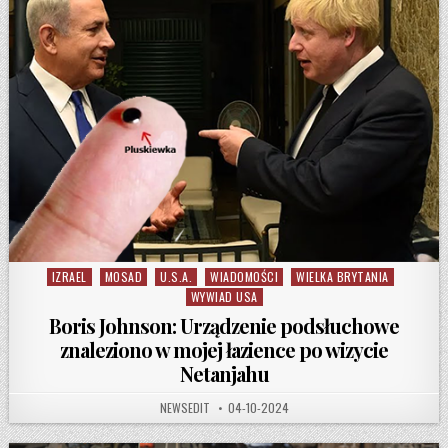
IZRAEL
MOSAD
U.S.A.
WIADOMOŚCI
WIELKA BRYTANIA
Posted in
WYWIAD USA
Boris Johnson: Urządzenie podsłuchowe
znaleziono w mojej łazience po wizycie
Netanjahu
AUTHOR:
PUBLISHED DATE:
NEWSEDIT
04-10-2024