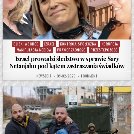
BLISKI WSCHÓD
IZRAEL
KONTROLA SPOŁECZNA
KORUPCJA
Posted in
MANIPULACJA MEDIÓW
PRAWORZĄDNOŚĆ
PRZESTĘPCZOŚĆ
Izrael prowadzi śledztwo w sprawie Sary
Netanjahu pod kątem zastraszania świadków
AUTHOR:
PUBLISHED DATE:
ON IZRAEL PROWADZI Ś
NEWSEDIT
09-02-2025
1 COMMENT