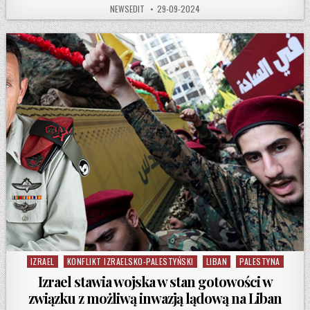
AUTHOR:
PUBLISHED DATE:
NEWSEDIT
29-09-2024
IZRAEL
KONFLIKT IZRAELSKO-PALESTYŃSKI
LIBAN
PALESTYNA
Posted in
Izrael stawia wojska w stan gotowości w
związku z możliwą inwazją lądową na Liban