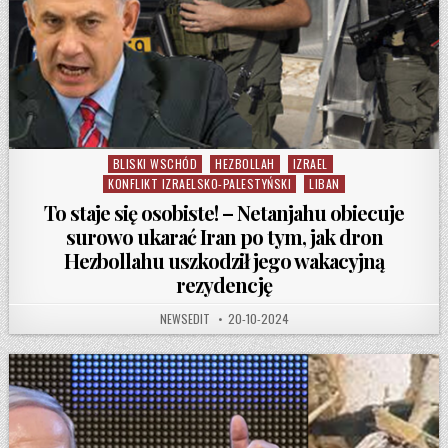
BLISKI WSCHÓD
HEZBOLLAH
IZRAEL
Posted in
KONFLIKT IZRAELSKO-PALESTYŃSKI
LIBAN
To staje się osobiste! – Netanjahu obiecuje
surowo ukarać Iran po tym, jak dron
Hezbollahu uszkodził jego wakacyjną
rezydencję
AUTHOR:
PUBLISHED DATE:
NEWSEDIT
20-10-2024