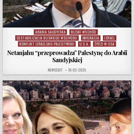
ARABIA SAUDYJSKA
BLISKI WSCHÓD
Posted in
DESTABILIZACJA BLISKIEGO WSCHODU
IMIGRACJA
IZRAEL
KONFLIKT IZRAELSKO-PALESTYŃSKI
U.S.A.
ŻYDZI W USA
Netanjahu “przeprowadza” Palestynę do Arabii
Saudyjskiej
AUTHOR:
PUBLISHED DATE:
NEWSEDIT
10-02-2025