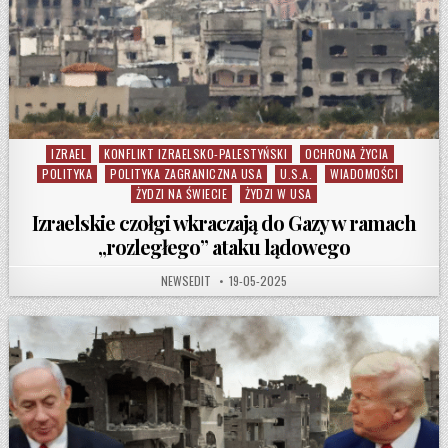
IZRAEL
KONFLIKT IZRAELSKO-PALESTYŃSKI
OCHRONA ŻYCIA
Posted in
POLITYKA
POLITYKA ZAGRANICZNA USA
U.S.A.
WIADOMOŚCI
ŻYDZI NA ŚWIECIE
ŻYDZI W USA
Izraelskie czołgi wkraczają do Gazy w ramach
„rozległego” ataku lądowego
AUTHOR:
PUBLISHED DATE:
NEWSEDIT
19-05-2025