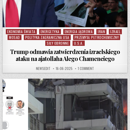
EKONOMIA ŚWIATA
ENERGETYKA
ENERGIA JĄDROWA
IRAN
IZRAEL
Posted in
MOSAD
POLITYKA ZAGRANICZNA USA
PRZEMYSŁ PETROCHEMICZNY
SIŁY OBRONNE
U.S.A.
Trump odmawia zatwierdzenia izraelskiego
ataku na ajatollaha Alego Chameneiego
AUTHOR:
PUBLISHED DATE:
ON TRUMP ODMAWIA ZATW
NEWSEDIT
16-06-2025
1 COMMENT