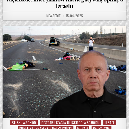
Izraelu
AUTHOR:
PUBLISHED DATE:
NEWSEDIT
15-04-2025
BLISKI WSCHÓD
DESTABILIZACJA BLISKIEGO WSCHODU
IZRAEL
Posted in
KONFLIKT IZRAELSKO-PALESTYŃSKI
MOSAD
PALESTYNA