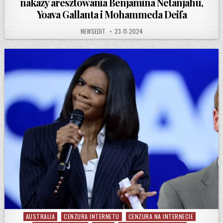
nakazy aresztowania Benjamina Netanjahu,
Yoava Gallanta i Mohammeda Deifa
AUTHOR:
PUBLISHED DATE:
NEWSEDIT
23-11-2024
AUSTRALIA
CENZURA INTERNETU
CENZURA NA INTERNECIE
Posted in