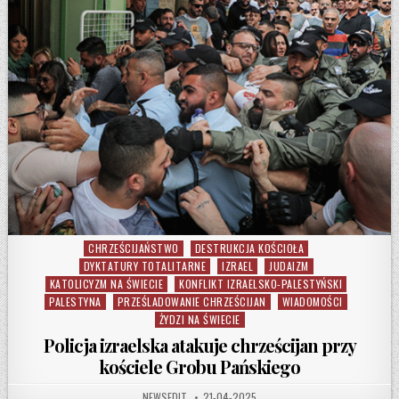
CHRZEŚCIJAŃSTWO
DESTRUKCJA KOŚCIOŁA
Posted in
DYKTATURY TOTALITARNE
IZRAEL
JUDAIZM
KATOLICYZM NA ŚWIECIE
KONFLIKT IZRAELSKO-PALESTYŃSKI
PALESTYNA
PRZEŚLADOWANIE CHRZEŚCIJAN
WIADOMOŚCI
ŻYDZI NA ŚWIECIE
Policja izraelska atakuje chrześcijan przy
kościele Grobu Pańskiego
AUTHOR:
PUBLISHED DATE:
NEWSEDIT
21-04-2025