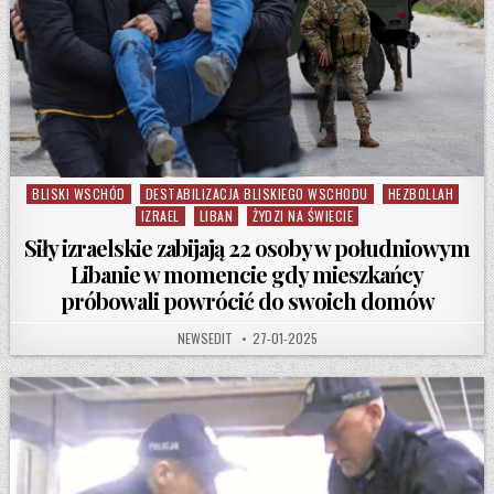
BLISKI WSCHÓD
DESTABILIZACJA BLISKIEGO WSCHODU
HEZBOLLAH
Posted in
IZRAEL
LIBAN
ŻYDZI NA ŚWIECIE
Siły izraelskie zabijają 22 osoby w południowym
Libanie w momencie gdy mieszkańcy
próbowali powrócić do swoich domów
AUTHOR:
PUBLISHED DATE:
NEWSEDIT
27-01-2025