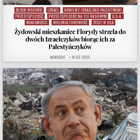
BLISKI WSCHÓD
IZRAEL
KONFLIKT IZRAELSKO-PALESTYŃSKI
Posted in
PRZESTĘPCZOŚĆ
PRZESTĘPCZOŚĆ NA TLE RASOWYM
U.S.A.
WIADOMOŚCI
WIELOKULTUROWOŚĆ
ŻYDZI W USA
Żydowski mieszkaniec Florydy strzela do
dwóch Izraelczyków biorąc ich za
Palestyńczyków
AUTHOR:
PUBLISHED DATE:
NEWSEDIT
19-02-2025