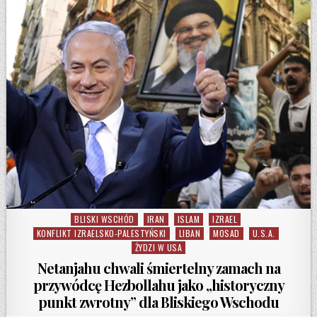
BLISKI WSCHÓD
IRAN
ISLAM
IZRAEL
Posted in
KONFLIKT IZRAELSKO-PALESTYŃSKI
LIBAN
MOSAD
U.S.A.
ŻYDZI W USA
Netanjahu chwali śmiertelny zamach na
przywódcę Hezbollahu jako „historyczny
punkt zwrotny” dla Bliskiego Wschodu