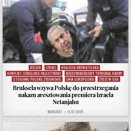
BELGIA
IZRAEL
KOALICJA OBYWATELSKA
Posted in
KONFLIKT IZRAELSKO-PALESTYŃSKI
MIĘDZYNARODOWY TRYBUNAŁ KARNY
STOSUNKI POLSKO_ŻYDOWSKIE
UNIA EUROPEJSKA
ŻYDZI W USA
Bruksela wzywa Polskę do przestrzegania
nakazu aresztowania premiera Izraela
Netanjahu
AUTHOR:
PUBLISHED DATE:
NEWSEDIT
11-01-2025