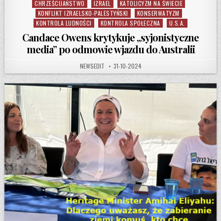
CHRZEŚCIJAŃSTWO
IZRAEL
KATOLICYZM NA ŚWIECIE
KONFLIKT IZRAELSKO-PALESTYŃSKI
KONSERWATYZM
KONTROLA LUDNOŚCI
KONTROLA SPOŁECZNA
U.S.A.
Candace Owens krytykuje „syjonistyczne
media” po odmowie wjazdu do Australii
AUTHOR:
PUBLISHED DATE:
NEWSEDIT
31-10-2024