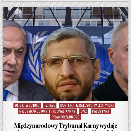
BLISKI WSCHÓD
IZRAEL
KONFLIKT IZRAELSKO-PALESTYŃSKI
Posted in
MIĘDZYNARODOWY TRYBUNAŁ KARNY
ONZ
PALESTYNA
PRAWORZĄDNOŚĆ
Międzynarodowy Trybunał Karny wydaje