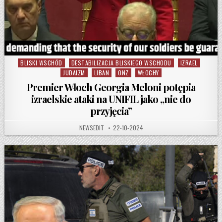
BLISKI WSCHÓD
DESTABILIZACJA BLISKIEGO WSCHODU
IZRAEL
Posted in
JUDAIZM
LIBAN
ONZ
WŁOCHY
Premier Włoch Georgia Meloni potępia
izraelskie ataki na UNIFIL jako „nie do
przyjęcia”
AUTHOR:
PUBLISHED DATE:
NEWSEDIT
22-10-2024