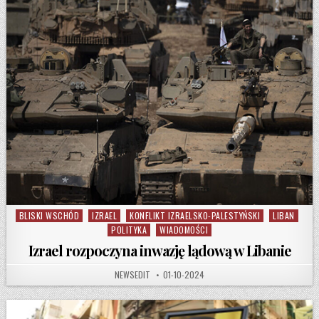
BLISKI WSCHÓD
IZRAEL
KONFLIKT IZRAELSKO-PALESTYŃSKI
LIBAN
Posted in
POLITYKA
WIADOMOŚCI
Izrael rozpoczyna inwazję lądową w Libanie
AUTHOR:
PUBLISHED DATE:
NEWSEDIT
01-10-2024