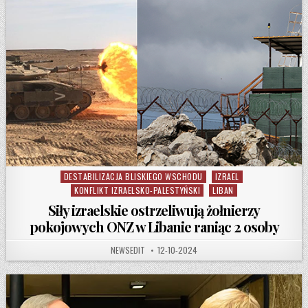
DESTABILIZACJA BLISKIEGO WSCHODU
IZRAEL
Posted in
KONFLIKT IZRAELSKO-PALESTYŃSKI
LIBAN
Siły izraelskie ostrzeliwują żołnierzy
pokojowych ONZ w Libanie raniąc 2 osoby
AUTHOR:
PUBLISHED DATE:
NEWSEDIT
12-10-2024