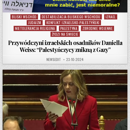
BLISKI WSCHÓD
DESTABILIZACJA BLISKIEGO WSCHODU
IZRAEL
Posted in
JUDAIZM
KONFLIKT IZRAELSKO-PALESTYŃSKI
NIETOLERANCJA RELIGIJNA
PALESTYNA
ZBRODNIE WOJENNE
ŻYDZI NA ŚWIECIE
Przywódczyni izraelskich osadników Daniella
Weiss: “Palestyńczycy znikną z Gazy”
AUTHOR:
PUBLISHED DATE:
NEWSEDIT
23-10-2024