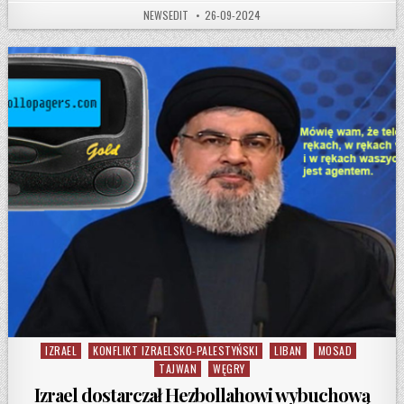
AUTHOR:
PUBLISHED DATE:
NEWSEDIT
26-09-2024
IZRAEL
KONFLIKT IZRAELSKO-PALESTYŃSKI
LIBAN
MOSAD
Posted in
TAJWAN
WĘGRY
Izrael dostarczał Hezbollahowi wybuchową