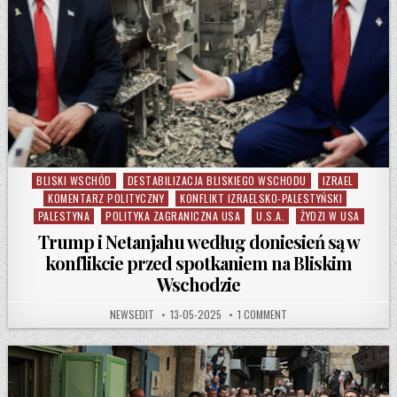
BLISKI WSCHÓD
DESTABILIZACJA BLISKIEGO WSCHODU
IZRAEL
Posted in
KOMENTARZ POLITYCZNY
KONFLIKT IZRAELSKO-PALESTYŃSKI
PALESTYNA
POLITYKA ZAGRANICZNA USA
U.S.A.
ŻYDZI W USA
Trump i Netanjahu według doniesień są w
konflikcie przed spotkaniem na Bliskim
Wschodzie
AUTHOR:
PUBLISHED DATE:
ON TRUMP I NETANJAHU 
NEWSEDIT
13-05-2025
1 COMMENT