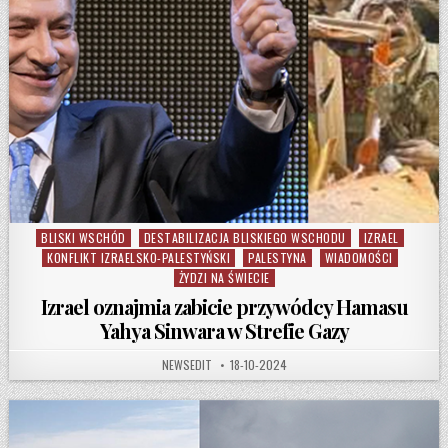
BLISKI WSCHÓD
DESTABILIZACJA BLISKIEGO WSCHODU
IZRAEL
Posted in
KONFLIKT IZRAELSKO-PALESTYŃSKI
PALESTYNA
WIADOMOŚCI
ŻYDZI NA ŚWIECIE
Izrael oznajmia zabicie przywódcy Hamasu
Yahya Sinwara w Strefie Gazy
AUTHOR:
PUBLISHED DATE:
NEWSEDIT
18-10-2024