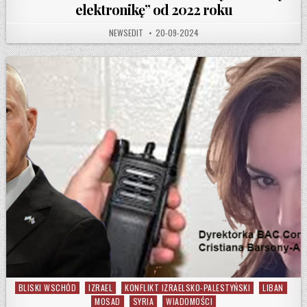
elektronikę” od 2022 roku
AUTHOR:
PUBLISHED DATE:
NEWSEDIT
20-09-2024
BLISKI WSCHÓD
IZRAEL
KONFLIKT IZRAELSKO-PALESTYŃSKI
LIBAN
Posted in
MOSAD
SYRIA
WIADOMOŚCI