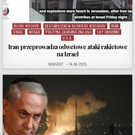
BLISKI WSCHÓD
DESTABILIZACJA BLISKIEGO WSCHODU
IRAN
Posted in
IZRAEL
MOSAD
POLITYKA ZAGRANICZNA USA
SIŁY OBRONNE
U.S.A.
Iran przeprowadza odwetowe ataki rakietowe
na Izrael
AUTHOR:
PUBLISHED DATE:
NEWSEDIT
14-06-2025