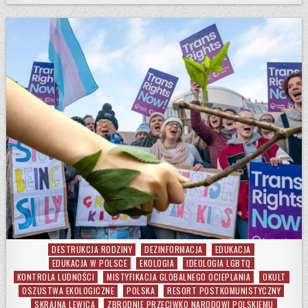
DESTRUKCJA RODZINY
DEZINFORMACJA
EDUKACJA
Posted in
EDUKACJA W POLSCE
EKOLOGIA
IDEOLOGIA LGBTQ
KONTROLA LUDNOŚCI
MISTYFIKACJA GLOBALNEGO OCIEPLANIA
OKULT
OSZUSTWA EKOLOGICZNE
POLSKA
RESORT POSTKOMUNISTYCZNY
SKRAJNA LEWICA
ZBRODNIE PRZECIWKO NARODOWI POLSKIEMU