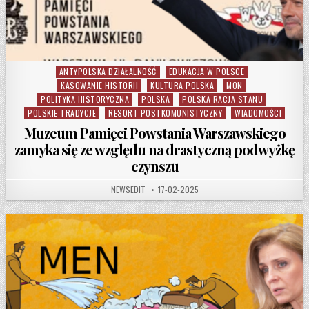
ANTYPOLSKA DZIAŁALNOŚĆ
EDUKACJA W POLSCE
Posted in
KASOWANIE HISTORII
KULTURA POLSKA
MON
POLITYKA HISTORYCZNA
POLSKA
POLSKA RACJA STANU
POLSKIE TRADYCJE
RESORT POSTKOMUNISTYCZNY
WIADOMOŚCI
Muzeum Pamięci Powstania Warszawskiego
zamyka się ze względu na drastyczną podwyżkę
czynszu
AUTHOR:
PUBLISHED DATE:
NEWSEDIT
17-02-2025