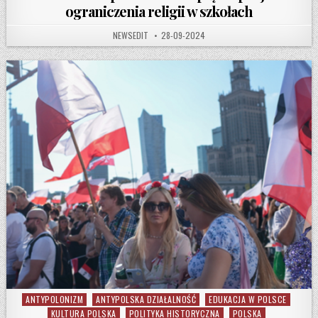
ograniczenia religii w szkołach
AUTHOR:
PUBLISHED DATE:
NEWSEDIT
28-09-2024
ANTYPOLONIZM
ANTYPOLSKA DZIAŁALNOŚĆ
EDUKACJA W POLSCE
Posted in
KULTURA POLSKA
POLITYKA HISTORYCZNA
POLSKA