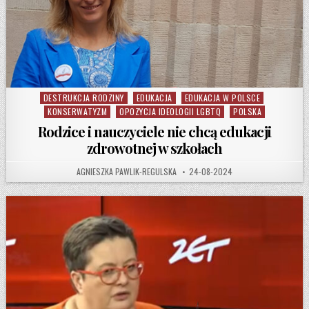
DESTRUKCJA RODZINY
EDUKACJA
EDUKACJA W POLSCE
Posted in
KONSERWATYZM
OPOZYCJA IDEOLOGII LGBTQ
POLSKA
Rodzice i nauczyciele nie chcą edukacji
zdrowotnej w szkołach
AUTHOR:
PUBLISHED DATE:
AGNIESZKA PAWLIK-REGULSKA
24-08-2024