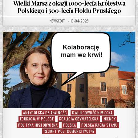
Wielki Marsz z okazji 1000-lecia Królestwa
Polskiego i 500-lecia Hołdu Pruskiego
AUTHOR:
PUBLISHED DATE:
NEWSEDIT
13-04-2025
ANTYPOLSKA DZIAŁALNOŚĆ
DWULICOWOŚĆ NIMIECKA
Posted in
EDUKACJA W POLSCE
KOALICJA OBYWATELSKA
NIEMCY
POLITYKA HISTORYCZNA
POLSKA
POLSKA RACJA STANU
RESORT POSTKOMUNISTYCZNY