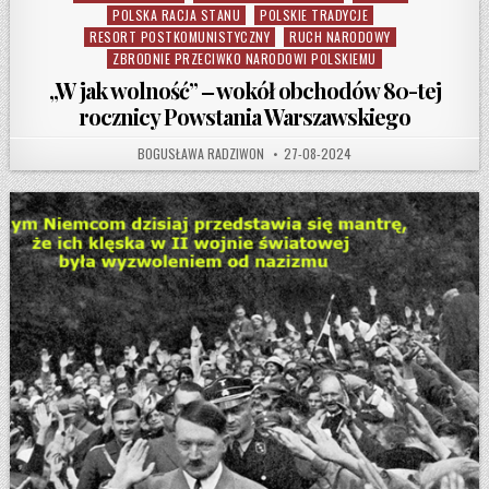
POLSKA RACJA STANU
POLSKIE TRADYCJE
RESORT POSTKOMUNISTYCZNY
RUCH NARODOWY
ZBRODNIE PRZECIWKO NARODOWI POLSKIEMU
„W jak wolność” ‒ wokół obchodów 80-tej
rocznicy Powstania Warszawskiego
AUTHOR:
PUBLISHED DATE:
BOGUSŁAWA RADZIWON
27-08-2024