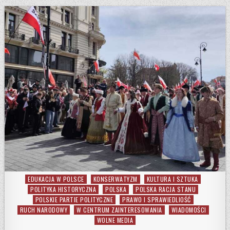
EDUKACJA W POLSCE
KONSERWATYZM
KULTURA I SZTUKA
Posted in
POLITYKA HISTORYCZNA
POLSKA
POLSKA RACJA STANU
POLSKIE PARTIE POLITYCZNE
PRAWO I SPRAWIEDLIOŚĆ
RUCH NARODOWY
W CENTRUM ZAINTERESOWANIA
WIADOMOŚCI
WOLNE MEDIA