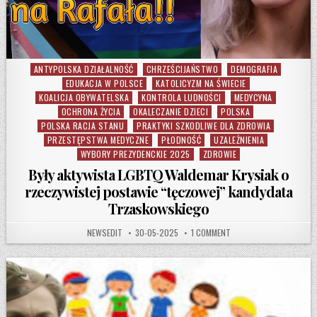
ANTYPOLSKA DZIAŁALNOŚĆ
CHRZEŚCIJAŃSTWO
DEMOGRAFIA
Posted in
EDUKACJA W POLSCE
KATOLICYZM NA ŚWIECIE
KOALICJA OBYWATELSKA
KONTROLA LUDNOŚCI
MEDYCYNA
OCHRONA ŻYCIA
OKALECZANIE DZIECI
POLSKA
POLSKA RACJA STANU
PRAKTYKI SZKODLIWE DLA ZDROWIA
PRZESTĘPSTWA MEDYCZNE
PŁODNOŚĆ
UZALEŻNIENIA
WYBORY PREZYDENCKIE 2025
ZDROWIE
Były aktywista LGBTQ Waldemar Krysiak o
rzeczywistej postawie “tęczowej” kandydata
Trzaskowskiego
AUTHOR:
PUBLISHED DATE:
ON BYŁY AKTYWISTA LGB
NEWSEDIT
30-05-2025
1 COMMENT