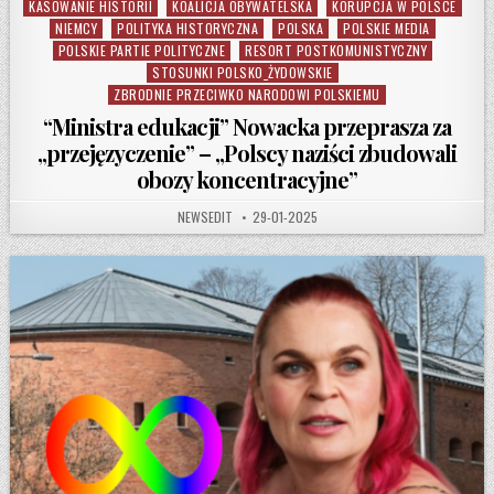
KASOWANIE HISTORII
KOALICJA OBYWATELSKA
KORUPCJA W POLSCE
NIEMCY
POLITYKA HISTORYCZNA
POLSKA
POLSKIE MEDIA
POLSKIE PARTIE POLITYCZNE
RESORT POSTKOMUNISTYCZNY
STOSUNKI POLSKO_ŻYDOWSKIE
ZBRODNIE PRZECIWKO NARODOWI POLSKIEMU
“Ministra edukacji” Nowacka przeprasza za
„przejęzyczenie” – „Polscy naziści zbudowali
obozy koncentracyjne”
AUTHOR:
PUBLISHED DATE:
NEWSEDIT
29-01-2025