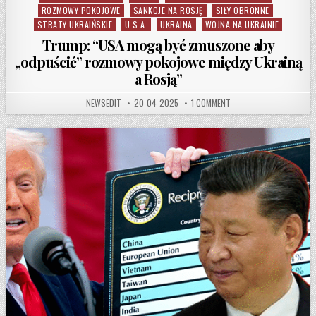
ROZMOWY POKOJOWE
SANKCJE NA ROSJĘ
SIŁY OBRONNE
STRATY UKRAIŃSKIE
U.S.A.
UKRAINA
WOJNA NA UKRAINIE
Trump: “USA mogą być zmuszone aby
„odpuścić” rozmowy pokojowe między Ukrainą
a Rosją”
AUTHOR:
PUBLISHED DATE:
ON TRUMP: “USA MOGĄ B
NEWSEDIT
20-04-2025
1 COMMENT