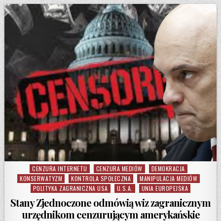
CENZURA INTERNETU
CENZURA MEDIÓW
DEMOKRACJA
Posted in
KONSERWATYZM
KONTROLA SPOŁECZNA
MANIPULACJA MEDIÓW
POLITYKA ZAGRANICZNA USA
U.S.A.
UNIA EUROPEJSKA
Stany Zjednoczone odmówią wiz zagranicznym
urzędnikom cenzurującym amerykańskie