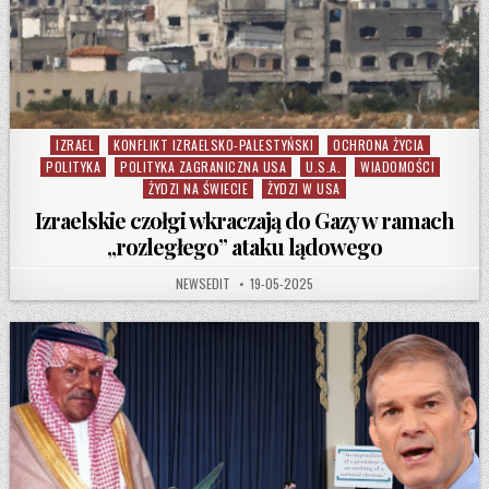
IZRAEL
KONFLIKT IZRAELSKO-PALESTYŃSKI
OCHRONA ŻYCIA
Posted in
POLITYKA
POLITYKA ZAGRANICZNA USA
U.S.A.
WIADOMOŚCI
ŻYDZI NA ŚWIECIE
ŻYDZI W USA
Izraelskie czołgi wkraczają do Gazy w ramach
„rozległego” ataku lądowego
AUTHOR:
PUBLISHED DATE:
NEWSEDIT
19-05-2025