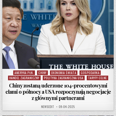
AMERYKA PŁN.
CHINY
EKONOMIA ŚWIATA
GOSPODARKA
Posted in
HANDEL ZAGRANICZNY
POLITYKA ZAGRANICZNA USA
TARYFY CELNE
Chiny zostaną uderzone 104-procentowymi
cłami o północy a USA rozpoczynają negocjacje
z głównymi partnerami
AUTHOR:
PUBLISHED DATE:
NEWSEDIT
09-04-2025