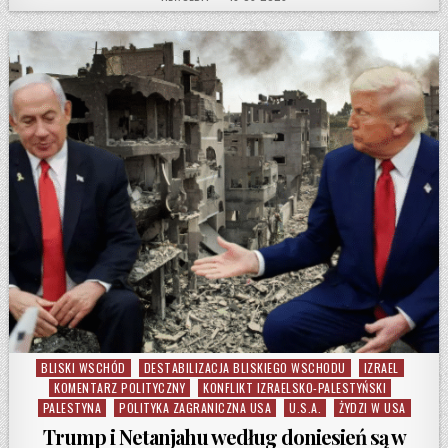
BLISKI WSCHÓD
DESTABILIZACJA BLISKIEGO WSCHODU
IZRAEL
Posted in
KOMENTARZ POLITYCZNY
KONFLIKT IZRAELSKO-PALESTYŃSKI
PALESTYNA
POLITYKA ZAGRANICZNA USA
U.S.A.
ŻYDZI W USA
Trump i Netanjahu według doniesień są w