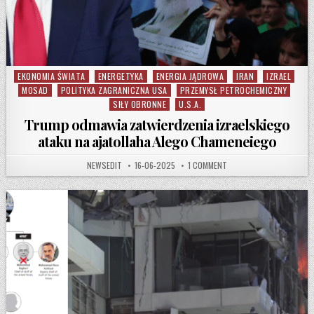
EKONOMIA ŚWIATA
ENERGETYKA
ENERGIA JĄDROWA
IRAN
IZRAEL
Posted in
MOSAD
POLITYKA ZAGRANICZNA USA
PRZEMYSŁ PETROCHEMICZNY
SIŁY OBRONNE
U.S.A.
Trump odmawia zatwierdzenia izraelskiego
ataku na ajatollaha Alego Chameneiego
AUTHOR:
PUBLISHED DATE:
ON TRUMP ODMAWIA ZATW
NEWSEDIT
16-06-2025
1 COMMENT