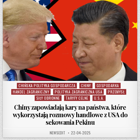
CHIŃSKA POLITYKA GOSPODARCZA
CHINY
GOSPODARKA
Posted in
HANDEL ZAGRANICZNY
POLITYKA ZAGRANICZNA USA
PRZEMYSŁ
SIŁY OBRONNE
TARYFY CELNE
U.S.A.
Chiny zapowiadają kary na państwa, które
wykorzystają rozmowy handlowe z USA do
sekowania Pekinu
AUTHOR:
PUBLISHED DATE:
NEWSEDIT
22-04-2025