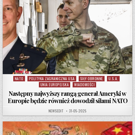
NATO
POLITYKA ZAGRANICZNA USA
SIŁY OBRONNE
U.S.A.
Posted in
UNIA EUROPEJSKA
WIADOMOŚCI
Następny najwyższy rangą generał Ameryki w
Europie będzie również dowodził siłami NATO
AUTHOR:
PUBLISHED DATE:
NEWSEDIT
31-05-2025