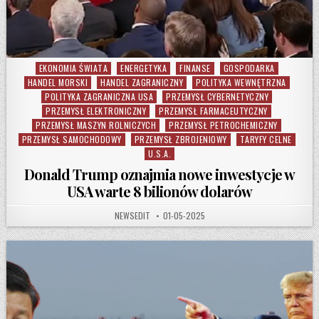
EKONOMIA ŚWIATA
ENERGETYKA
FINANSE
GOSPODARKA
Posted in
HANDEL MORSKI
HANDEL ZAGRANICZNY
POLITYKA WEWNĘTRZNA
POLITYKA ZAGRANICZNA USA
PRZEMYSŁ CYBERNETYCZNY
PRZEMYSŁ ELEKTRONICZNY
PRZEMYSŁ FARMACEUTYCZNY
PRZEMYSŁ MASZYN ROLNICZYCH
PRZEMYSŁ PETROCHEMICZNY
PRZEMYSŁ SAMOCHODOWY
PRZEMYSŁ ZBROJENIOWY
TARYFY CELNE
U.S.A.
Donald Trump oznajmia nowe inwestycje w
USA warte 8 bilionów dolarów
AUTHOR:
PUBLISHED DATE:
NEWSEDIT
01-05-2025