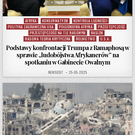
AFRYKA
KONSERWATYZM
KONTROLA LUDNOŚCI
Posted in
POLITYKA ZAGRANICZNA USA
POŁUDNIOWA AFRYKA
PRZESTĘPCZOŚĆ
PRZESTĘPCZOŚĆ NA TLE RASOWYM
RASIZM
RASOWA TEORIA KRYTYCZNA
ROLNICTWO
U.S.A.
Podstawy konfrontacji Trumpa z Ramaphosą w
sprawie „ludobójstwa Afrykanerów” na
spotkaniu w Gabinecie Owalnym
AUTHOR:
PUBLISHED DATE:
NEWSEDIT
25-05-2025