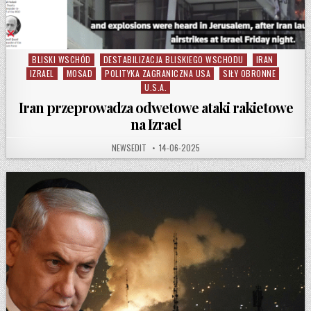
BLISKI WSCHÓD
DESTABILIZACJA BLISKIEGO WSCHODU
IRAN
Posted in
IZRAEL
MOSAD
POLITYKA ZAGRANICZNA USA
SIŁY OBRONNE
U.S.A.
Iran przeprowadza odwetowe ataki rakietowe
na Izrael
AUTHOR:
PUBLISHED DATE:
NEWSEDIT
14-06-2025