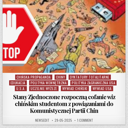
CHIŃSKA PROPAGANDA
CHINY
DYKTATURY TOTALITARNE
Posted in
EDUKACJA
POLITYKA WEWNĘTRZNA
POLITYKA ZAGRANICZNA USA
U.S.A.
UCZELNIE WYŻSZE
WYWIAD CHIŃSKI
WYWIAD USA
Stany Zjednoczone rozpoczną cofanie wiz
chińskim studentom z powiązaniami do
Komunistycznej Partii Chin
AUTHOR:
PUBLISHED DATE:
ON STANY ZJEDNOCZONE 
NEWSEDIT
29-05-2025
1 COMMENT