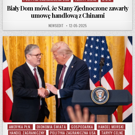
Biały Dom mówi, że Stany Zjednoczone zawarły
umowę handlową z Chinami
AUTHOR:
PUBLISHED DATE:
NEWSEDIT
12-05-2025
AMERYKA PŁN.
EKONOMIA ŚWIATA
GOSPODARKA
HANDEL MORSKI
Posted in
HANDEL ZAGRANICZNY
POLITYKA ZAGRANICZNA USA
TARYFY CELNE