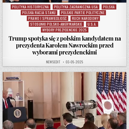
POLITYKA HISTORYCZNA
POLITYKA ZAGRANICZNA USA
POLSKA
Posted in
POLSKA RACJA STANU
POLSKIE PARTIE POLITYCZNE
PRAWO I SPRAWIEDLIOŚĆ
RUCH NARODOWY
STOSUNKI POLSKO-AMERYKAŃSKIE
U.S.A.
WYBORY PREZYDENCKIE 2025
Trump spotyka się z polskim kandydatem na
prezydenta Karolem Nawrockim przed
wyborami prezydenckimi
AUTHOR:
PUBLISHED DATE:
NEWSEDIT
03-05-2025