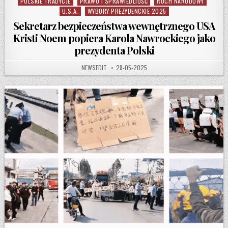
POLSKIE TRADYCJE
PRAWO I SPRAWIEDLIOŚĆ
RUCH NARODOWY
U.S.A.
WYBORY PREZYDENCKIE 2025
Sekretarz bezpieczeństwa wewnętrznego USA
Kristi Noem popiera Karola Nawrockiego jako
prezydenta Polski
AUTHOR:
PUBLISHED DATE:
NEWSEDIT
28-05-2025