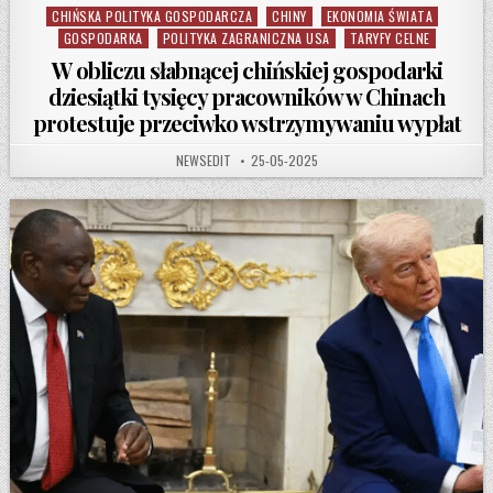
CHIŃSKA POLITYKA GOSPODARCZA
CHINY
EKONOMIA ŚWIATA
Posted in
GOSPODARKA
POLITYKA ZAGRANICZNA USA
TARYFY CELNE
W obliczu słabnącej chińskiej gospodarki
dziesiątki tysięcy pracowników w Chinach
protestuje przeciwko wstrzymywaniu wypłat
AUTHOR:
PUBLISHED DATE:
NEWSEDIT
25-05-2025