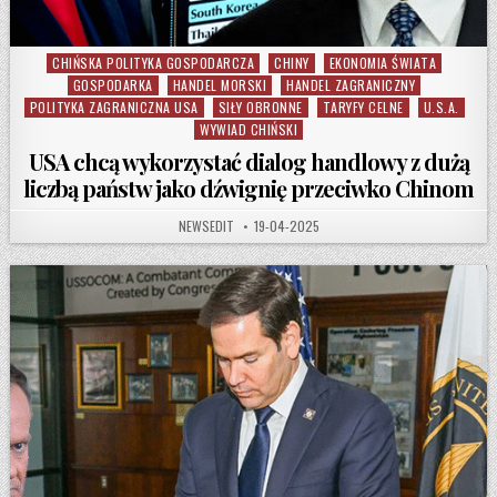
CHIŃSKA POLITYKA GOSPODARCZA
CHINY
EKONOMIA ŚWIATA
Posted in
GOSPODARKA
HANDEL MORSKI
HANDEL ZAGRANICZNY
POLITYKA ZAGRANICZNA USA
SIŁY OBRONNE
TARYFY CELNE
U.S.A.
WYWIAD CHIŃSKI
USA chcą wykorzystać dialog handlowy z dużą
liczbą państw jako dźwignię przeciwko Chinom
AUTHOR:
PUBLISHED DATE:
NEWSEDIT
19-04-2025