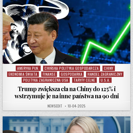
AMERYKA PŁN.
CHIŃSKA POLITYKA GOSPODARCZA
CHINY
Posted in
EKONOMIA ŚWIATA
FINANSE
GOSPODARKA
HANDEL ZAGRANICZNY
POLITYKA ZAGRANICZNA USA
TARYFY CELNE
U.S.A.
Trump zwiększa cła na Chiny do 125% i
wstrzymuje je na inne państwa na 90 dni
AUTHOR:
PUBLISHED DATE:
NEWSEDIT
10-04-2025