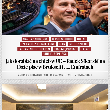
ARABIA SAUDYJSKA
BLISKI WSCHÓD
DUBAJ
Posted in
DYKTATURY TOTALITARNE
IRAN
NEPOTYZM UE
PARLAMENT EUROPEJSKI
PRZESTĘPCZOŚĆ
QATAR
UNIA EUROPEJSKA
Jak dorabiać na chleb w UE – Radek Sikorski na
liście płac w Brukseli i ….. Emiratach
AUTHOR:
PUBLISHED DATE:
ANDREAS KOUWENHOVEN I CLARA VAN DE WIEL
10-02-2023