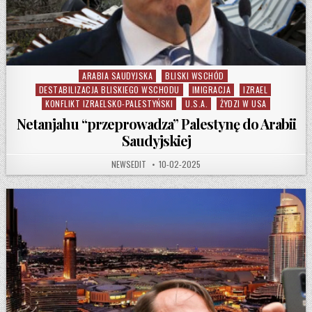
ARABIA SAUDYJSKA
BLISKI WSCHÓD
Posted in
DESTABILIZACJA BLISKIEGO WSCHODU
IMIGRACJA
IZRAEL
KONFLIKT IZRAELSKO-PALESTYŃSKI
U.S.A.
ŻYDZI W USA
Netanjahu “przeprowadza” Palestynę do Arabii
Saudyjskiej
AUTHOR:
PUBLISHED DATE:
NEWSEDIT
10-02-2025