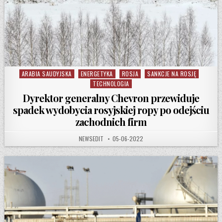
ARABIA SAUDYJSKA
ENERGETYKA
ROSJA
SANKCJE NA ROSJĘ
Posted in
TECHNOLOGIA
Dyrektor generalny Chevron przewiduje
spadek wydobycia rosyjskiej ropy po odejściu
zachodnich firm
AUTHOR:
PUBLISHED DATE:
NEWSEDIT
05-06-2022