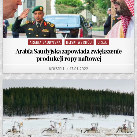
ARABIA SAUDYJSKA
BLISKI WSCHÓD
U.S.A.
Posted in
Arabia Saudyjska zapowiada zwiększenie
produkcji ropy naftowej
AUTHOR:
PUBLISHED DATE:
NEWSEDIT
17-07-2022