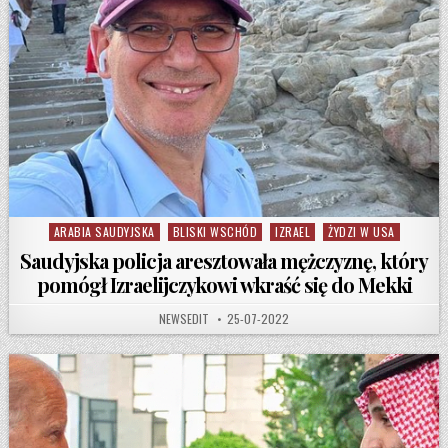
ARABIA SAUDYJSKA
BLISKI WSCHÓD
IZRAEL
ŻYDZI W USA
Posted in
Saudyjska policja aresztowała mężczyznę, który
pomógł Izraelijczykowi wkraść się do Mekki
AUTHOR:
PUBLISHED DATE:
NEWSEDIT
25-07-2022