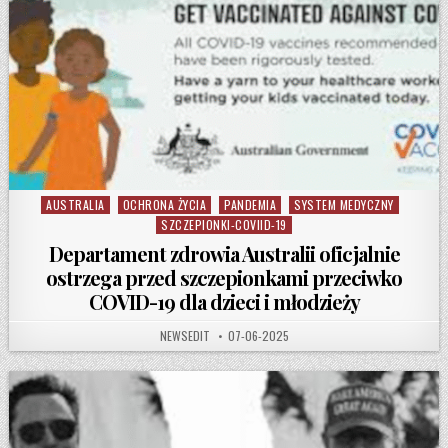
AUSTRALIA
OCHRONA ŻYCIA
PANDEMIA
SYSTEM MEDYCZNY
Posted in
SZCZEPIONKI-COVIID-19
Departament zdrowia Australii oficjalnie
ostrzega przed szczepionkami przeciwko
COVID-19 dla dzieci i młodzieży
AUTHOR:
PUBLISHED DATE:
NEWSEDIT
07-06-2025