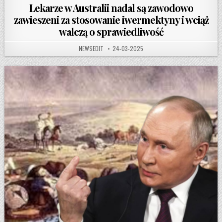
Lekarze w Australii nadal są zawodowo
zawieszeni za stosowanie iwermektyny i wciąż
walczą o sprawiedliwość
AUTHOR:
PUBLISHED DATE:
NEWSEDIT
24-03-2025