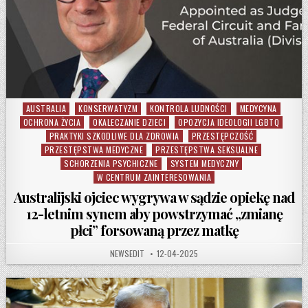
AUSTRALIA
KONSERWATYZM
KONTROLA LUDNOŚCI
MEDYCYNA
Posted in
OCHRONA ŻYCIA
OKALECZANIE DZIECI
OPOZYCJA IDEOLOGII LGBTQ
PRAKTYKI SZKODLIWE DLA ZDROWIA
PRZESTĘPCZOŚĆ
PRZESTĘPSTWA MEDYCZNE
PRZESTĘPSTWA SEKSUALNE
SCHORZENIA PSYCHICZNE
SYSTEM MEDYCZNY
W CENTRUM ZAINTERESOWANIA
Australijski ojciec wygrywa w sądzie opiekę nad
12-letnim synem aby powstrzymać „zmianę
płci” forsowaną przez matkę
AUTHOR:
PUBLISHED DATE:
NEWSEDIT
12-04-2025