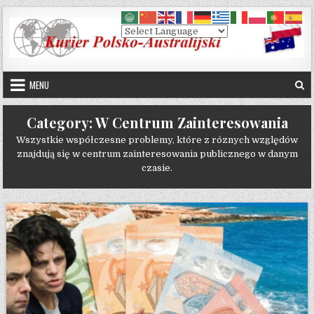
Skip to content
MENU
Category:
W Centrum Zainteresowania
Wszystkie współczesne problemy, które z róznych względów
znajdują się w centrum zainteresowania publicznego w danym
czasie.