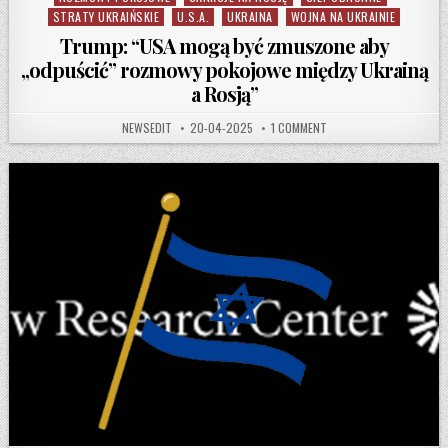
STRATY UKRAIŃSKIE
U.S.A.
UKRAINA
WOJNA NA UKRAINIE
Trump: “USA mogą być zmuszone aby
„odpuścić” rozmowy pokojowe między Ukrainą
a Rosją”
AUTHOR:
PUBLISHED DATE:
ON TRUMP: “USA MOGĄ B
NEWSEDIT
20-04-2025
1 COMMENT