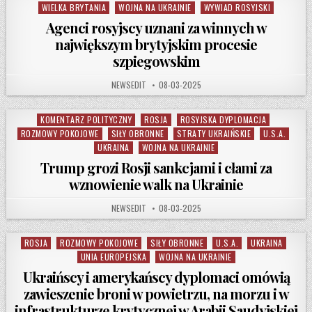
WIELKA BRYTANIA
WOJNA NA UKRAINIE
WYWIAD ROSYJSKI
Agenci rosyjscy uznani za winnych w
największym brytyjskim procesie
szpiegowskim
AUTHOR:
PUBLISHED DATE:
NEWSEDIT
08-03-2025
KOMENTARZ POLITYCZNY
ROSJA
ROSYJSKA DYPLOMACJA
Posted in
ROZMOWY POKOJOWE
SIŁY OBRONNE
STRATY UKRAIŃSKIE
U.S.A.
UKRAINA
WOJNA NA UKRAINIE
Trump grozi Rosji sankcjami i cłami za
wznowienie walk na Ukrainie
AUTHOR:
PUBLISHED DATE:
NEWSEDIT
08-03-2025
ROSJA
ROZMOWY POKOJOWE
SIŁY OBRONNE
U.S.A.
UKRAINA
Posted in
UNIA EUROPEJSKA
WOJNA NA UKRAINIE
Ukraińscy i amerykańscy dyplomaci omówią
zawieszenie broni w powietrzu, na morzu i w
infrastrukturze krytycznej w Arabii Saudyjskiej