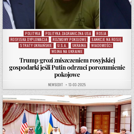
POLITYKA
POLITYKA ZAGRANICZNA USA
ROSJA
Posted in
ROSYJSKA DYPLOMACJA
ROZMOWY POKOJOWE
SANKCJE NA ROSJĘ
STRATY UKRAIŃSKIE
U.S.A.
UKRAINA
WIADOMOŚCI
WOJNA NA UKRAINIE
Trump grozi zniszczeniem rosyjskiej
gospodarki jeśli Putin odrzuci porozumienie
pokojowe
AUTHOR:
PUBLISHED DATE:
NEWSEDIT
13-03-2025