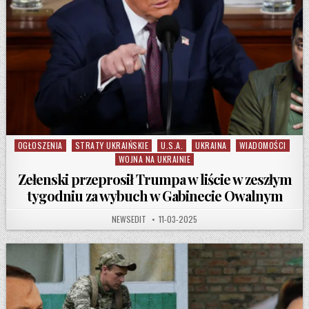
OGŁOSZENIA
STRATY UKRAIŃSKIE
U.S.A.
UKRAINA
WIADOMOŚCI
Posted in
WOJNA NA UKRAINIE
Zełenski przeprosił Trumpa w liście w zeszłym
tygodniu za wybuch w Gabinecie Owalnym
AUTHOR:
PUBLISHED DATE:
NEWSEDIT
11-03-2025