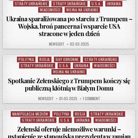
STRATY UKRAIŃSKIE
STRATY UKRAIŃSKIE
U.S.A.
UKRAINA
WIADOMOŚCI
WOJNA NA UKRAINIE
Ukraina sparaliżowana po starciu z Trumpem –
Wojska, broń pancerna i wsparcie USA
stracone w jeden dzień
AUTHOR:
PUBLISHED DATE:
NEWSEDIT
02-03-2025
POLITYKA
ROSJA
SIŁY OBRONNE
STRATY UKRAIŃSKIE
Posted in
STRATY UKRAIŃSKIE
U.S.A.
UKRAINA
WIADOMOŚCI
WOJNA NA UKRAINIE
Spotkanie Zełenskiego z Trumpem kończy się
publiczną kłótnią w Białym Domu
AUTHOR:
PUBLISHED DATE:
ON SPOTKANIE ZEŁENSKI
NEWSEDIT
01-03-2025
1 COMMENT
MANIPULACJA MEDIÓW
POLITYKA
ROSJA
STRATY UKRAIŃSKIE
Posted in
STRATY UKRAIŃSKIE
U.S.A.
UKRAINA
WIADOMOŚCI
Zełenski oferuje niemożliwe warunki –
ustąpienie ze stanowiska prezydenta w zamian