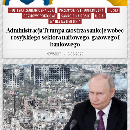
POLITYKA ZAGRANICZNA USA
PRZEMYSŁ PETROCHEMICZNY
ROSJA
Posted in
ROZMOWY POKOJOWE
SANKCJE NA ROSJĘ
U.S.A.
WOJNA NA UKRAINIE
Administracja Trumpa zaostrza sankcje wobec
rosyjskiego sektora naftowego, gazowego i
bankowego
AUTHOR:
PUBLISHED DATE:
NEWSEDIT
15-03-2025