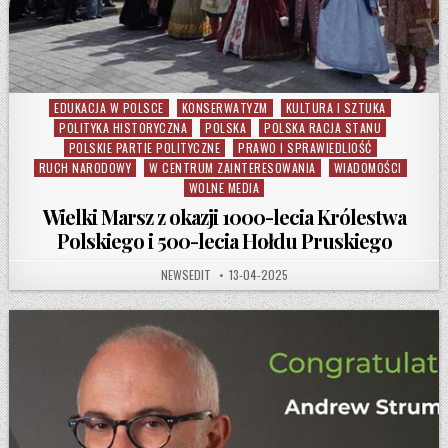
EDUKACJA W POLSCE
KONSERWATYZM
KULTURA I SZTUKA
Posted in
POLITYKA HISTORYCZNA
POLSKA
POLSKA RACJA STANU
POLSKIE PARTIE POLITYCZNE
PRAWO I SPRAWIEDLIOŚĆ
RUCH NARODOWY
W CENTRUM ZAINTERESOWANIA
WIADOMOŚCI
WOLNE MEDIA
Wielki Marsz z okazji 1000-lecia Królestwa
Polskiego i 500-lecia Hołdu Pruskiego
AUTHOR:
PUBLISHED DATE:
NEWSEDIT
13-04-2025