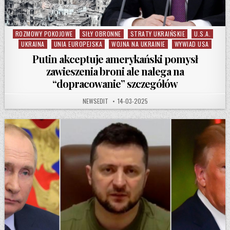
ROZMOWY POKOJOWE
SIŁY OBRONNE
STRATY UKRAIŃSKIE
U.S.A.
Posted in
UKRAINA
UNIA EUROPEJSKA
WOJNA NA UKRAINIE
WYWIAD USA
Putin akceptuje amerykański pomysł
zawieszenia broni ale nalega na
“dopracowanie” szczegółów
AUTHOR:
PUBLISHED DATE:
NEWSEDIT
14-03-2025