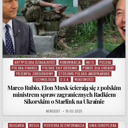
ANTYPOLSKA DZIAŁALNOŚĆ
KOMUNIKACJA
NATO
POLSKA
Posted in
POLSKA-FINANSE
POLSKIE SIŁY OBRONNE
POMOC DLA UKRAINY
PRZEMYSŁ ZBROJENIOWY
STOSUNKI POLSKO-AMERYKAŃSKIE
TECHNOLOGIA
U.S.A.
WIADOMOŚCI
Marco Rubio, Elon Musk ścierają się z polskim
ministrem spraw zagranicznych Radkiem
Sikorskim o Starlink na Ukrainie
AUTHOR:
PUBLISHED DATE:
NEWSEDIT
10-03-2025
BUŁGARIA
ROSJA
ROSYJSKA DEZINFORMACJA
UNIA EUROPEJSKA
Posted in