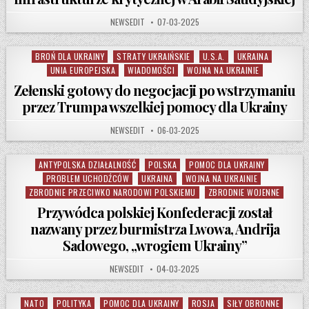
AUTHOR:
PUBLISHED DATE:
NEWSEDIT
07-03-2025
BROŃ DLA UKRAINY
STRATY UKRAIŃSKIE
U.S.A.
UKRAINA
Posted in
UNIA EUROPEJSKA
WIADOMOŚCI
WOJNA NA UKRAINIE
Zełenski gotowy do negocjacji po wstrzymaniu
przez Trumpa wszelkiej pomocy dla Ukrainy
AUTHOR:
PUBLISHED DATE:
NEWSEDIT
06-03-2025
ANTYPOLSKA DZIAŁALNOŚĆ
POLSKA
POMOC DLA UKRAINY
Posted in
PROBLEM UCHODŹCÓW
UKRAINA
WOJNA NA UKRAINIE
ZBRODNIE PRZECIWKO NARODOWI POLSKIEMU
ZBRODNIE WOJENNE
Przywódca polskiej Konfederacji został
nazwany przez burmistrza Lwowa, Andrija
Sadowego, „wrogiem Ukrainy”
AUTHOR:
PUBLISHED DATE:
NEWSEDIT
04-03-2025
NATO
POLITYKA
POMOC DLA UKRAINY
ROSJA
SIŁY OBRONNE
Posted in