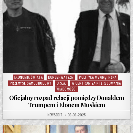
EKONOMIA ŚWIATA
KONSERWATYZM
POLITYKA WEWNĘTRZNA
Posted in
PRZEMYSŁ SAMOCHODOWY
U.S.A.
W CENTRUM ZAINTERESOWANIA
WIADOMOŚCI
Oficjalny rozpad relacji pomiędzy Donaldem
Trumpem i Elonem Muskiem
AUTHOR:
PUBLISHED DATE:
NEWSEDIT
06-06-2025