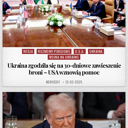
ROSJA
ROZMOWY POKOJOWE
U.S.A.
UKRAINA
Posted in
WOJNA NA UKRAINIE
Ukraina zgodziła się na 30-dniowe zawieszenie
broni – USA wznowią pomoc
AUTHOR:
PUBLISHED DATE:
NEWSEDIT
12-03-2025