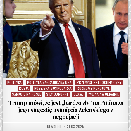
POLITYKA
POLITYKA ZAGRANICZNA USA
PRZEMYSŁ PETROCHEMICZNY
Posted in
ROSJA
ROSYJSKA GOSPODARKA
ROZMOWY POKOJOWE
SANKCJE NA ROSJĘ
SIŁY OBRONNE
U.S.A.
WOJNA NA UKRAINIE
Trump mówi, że jest „bardzo zły” na Putina za
jego sugestię usunięcia Zełenskiego z
negocjacji
AUTHOR:
PUBLISHED DATE:
NEWSEDIT
31-03-2025