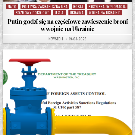
NATO
POLITYKA ZAGRANICZNA USA
ROSJA
ROSYJSKA DYPLOMACJA
Posted in
ROZMOWY POKOJOWE
U.S.A.
UKRAINA
WOJNA NA UKRAINIE
Putin godzi się na częściowe zawieszenie broni
w wojnie na Ukrainie
AUTHOR:
PUBLISHED DATE:
NEWSEDIT
19-03-2025