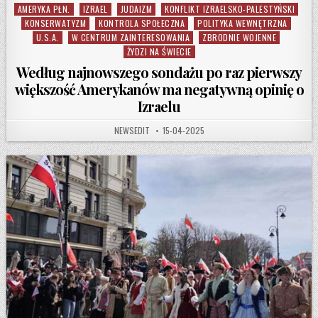
AMERYKA PŁN.
IZRAEL
JUDAIZM
KONFLIKT IZRAELSKO-PALESTYŃSKI
Posted in
KONSERWATYZM
KONTROLA SPOŁECZNA
POLITYKA WEWNĘTRZNA
U.S.A.
W CENTRUM ZAINTERESOWANIA
ZBRODNIE WOJENNE
ŻYDZI NA ŚWIECIE
Według najnowszego sondażu po raz pierwszy
większość Amerykanów ma negatywną opinię o
Izraelu
AUTHOR:
PUBLISHED DATE:
NEWSEDIT
15-04-2025