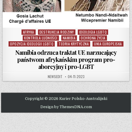
AFRYKA
DESTRUKCJA RODZINY
IDEOLOGIA LGBTQ
Posted in
KONTROLA LUDNOŚCI
NAMIBIA
OCHRONA ŻYCIA
OPOZYCJA IDEOLOGII LGBTQ
TEORIA KRYTYCZNA
UNIA EUROPEJSKA
Namibia odrzuca traktat UE narzucający
państwom afrykańskim program pro-
aborcyjny i pro-LGBT
AUTHOR:
PUBLISHED DATE:
NEWSEDIT
04-11-2023
Copyright © 2026 Kurier Polsko-Australijski
Design by ThemesDNA.com