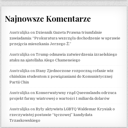
Najnowsze Komentarze
Australijka
on
Dziennik Gazeta Prawna triumfalnie
zawiadamia: “Prokuratura wszczęła dochodzenie w sprawie
przejęcia mieszkania Jerzego Ż.”
Australijka
on
Trump odmawia zatwierdzenia izraelskiego
ataku na ajatollaha Alego Chameneiego
Australijka
on
Stany Zjednoczone rozpoczną cofanie wiz
chińskim studentom z powiązaniami do Komunistycznej
Partii Chin
Australijka
on
Konserwatywny rząd Queenslandu odrzuca
projekt farmy wiatrowej o wartości 1 miliarda dolarów
Australijka
on
Były aktywista LGBTQ Waldemar Krysiak o
rzeczywistej postawie “tęczowej” kandydata
Trzaskowskiego