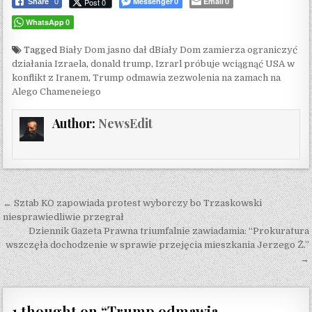
Messenger
Email
Post 0
Share
0
0
0
WhatsApp
0
Tagged
Biały Dom jasno dał dBiały Dom zamierza ograniczyć
działania Izraela
,
donald trump
,
Izrarl próbuje wciągnąć USA w
konflikt z Iranem
,
Trump odmawia zezwolenia na zamach na
Alego Chameneiego
Author:
NewsEdit
Post navigation
← Sztab KO zapowiada protest wyborczy bo Trzaskowski
niesprawiedliwie przegrał
Dziennik Gazeta Prawna triumfalnie zawiadamia: “Prokuratura
wszczęła dochodzenie w sprawie przejęcia mieszkania Jerzego Ż.”
→
1 thought on “
Trump odmawia