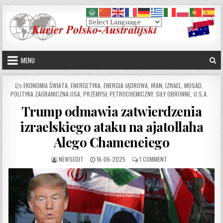
Skip to content
MENU
POSTED IN
EKONOMIA ŚWIATA
,
ENERGETYKA
,
ENERGIA JĄDROWA
,
IRAN
,
IZRAEL
,
MOSAD
,
POLITYKA ZAGRANICZNA USA
,
PRZEMYSŁ PETROCHEMICZNY
,
SIŁY OBRONNE
,
U.S.A.
Trump odmawia zatwierdzenia
izraelskiego ataku na ajatollaha
Alego Chameneiego
AUTHOR:
PUBLISHED DATE:
ON TRUMP ODMAWIA ZA
NEWSEDIT
16-06-2025
1 COMMENT