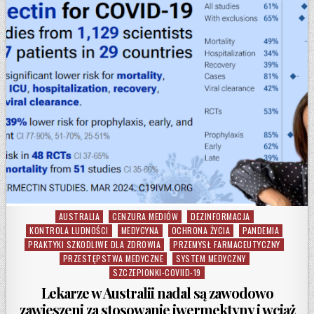
AUSTRALIA
CENZURA MEDIÓW
DEZINFORMACJA
Posted in
KONTROLA LUDNOŚCI
MEDYCYNA
OCHRONA ŻYCIA
PANDEMIA
PRAKTYKI SZKODLIWE DLA ZDROWIA
PRZEMYSŁ FARMACEUTYCZNY
PRZESTĘPSTWA MEDYCZNE
SYSTEM MEDYCZNY
SZCZEPIONKI-COVIID-19
Lekarze w Australii nadal są zawodowo
zawieszeni za stosowanie iwermektyny i wciąż