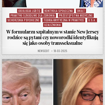
IDEOLOGIA LGBTQ
KONTROLA SPOŁECZNA
OKULT
Posted in
PRAKTYKI SZKODLIWE DLA ZDROWIA
PRZESTĘPSTWA MEDYCZNE
SCHORZENIA PSYCHICZNE
TEORIA KRYTYCZNA W PRAKTYCE
U.S.A.
UZALEŻNIENIA
W formularzu szpitalnym w stanie New Jersey
rodzice są pytani czy noworodki identyfikują
się jako osoby transseksualne
AUTHOR:
PUBLISHED DATE:
NEWSEDIT
18-03-2025