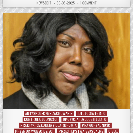
AUTHOR:
PUBLISHED DATE:
ON BYŁY AKTYWISTA LGB
NEWSEDIT
30-05-2025
1 COMMENT
ANTYSPOŁECZNE ZACHOWANIE
IDEOLOGIA LGBTQ
Posted in
KONTROLA LUDNOŚCI
OPOZYCJA IDEOLOGII LGBTQ
PRAKTYKI SZKODLIWE DLA ZDROWIA
PRAWORZĄDNOŚĆ
PRZEMOC WOBEC DZIECI
PRZESTĘPSTWA SEKSUALNE
U.S.A.