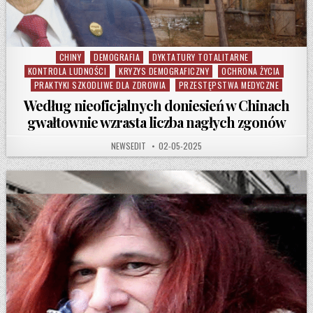
CHINY
DEMOGRAFIA
DYKTATURY TOTALITARNE
Posted in
KONTROLA LUDNOŚCI
KRYZYS DEMOGRAFICZNY
OCHRONA ŻYCIA
PRAKTYKI SZKODLIWE DLA ZDROWIA
PRZESTĘPSTWA MEDYCZNE
Według nieoficjalnych doniesień w Chinach
gwałtownie wzrasta liczba nagłych zgonów
AUTHOR:
PUBLISHED DATE:
NEWSEDIT
02-05-2025