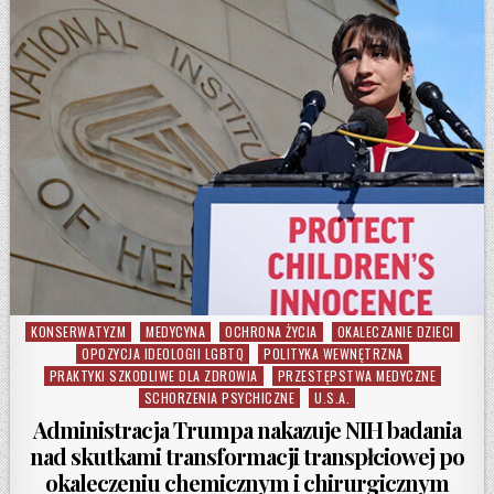
KONSERWATYZM
MEDYCYNA
OCHRONA ŻYCIA
OKALECZANIE DZIECI
Posted in
OPOZYCJA IDEOLOGII LGBTQ
POLITYKA WEWNĘTRZNA
PRAKTYKI SZKODLIWE DLA ZDROWIA
PRZESTĘPSTWA MEDYCZNE
SCHORZENIA PSYCHICZNE
U.S.A.
Administracja Trumpa nakazuje NIH badania
nad skutkami transformacji transpłciowej po
okaleczeniu chemicznym i chirurgicznym