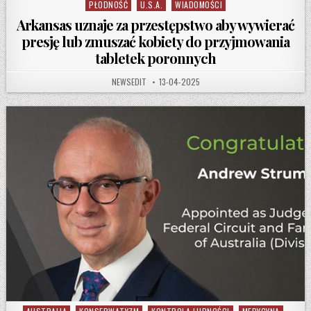
PŁODNOŚĆ
U.S.A.
WIADOMOŚCI
Arkansas uznaje za przestępstwo aby wywierać
presję lub zmuszać kobiety do przyjmowania
tabletek poronnych
AUTHOR:
PUBLISHED DATE:
NEWSEDIT
13-04-2025