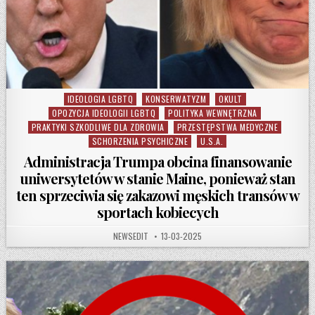
IDEOLOGIA LGBTQ
KONSERWATYZM
OKULT
Posted in
OPOZYCJA IDEOLOGII LGBTQ
POLITYKA WEWNĘTRZNA
PRAKTYKI SZKODLIWE DLA ZDROWIA
PRZESTĘPSTWA MEDYCZNE
SCHORZENIA PSYCHICZNE
U.S.A.
Administracja Trumpa obcina finansowanie
uniwersytetów w stanie Maine, ponieważ stan
ten sprzeciwia się zakazowi męskich transów w
sportach kobiecych
AUTHOR:
PUBLISHED DATE:
NEWSEDIT
13-03-2025