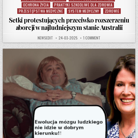
OCHRONA ŻYCIA
PRAKTYKI SZKODLIWE DLA ZDROWIA
PRZESTĘPSTWA MEDYCZNE
SYSTEM MEDYCZNY
ZDROWIE
Setki protestujących przeciwko rozszerzeniu
aborcji w najludniejszym stanie Australii
AUTHOR:
PUBLISHED DATE:
ON SETKI PROTESTUJĄCY
NEWSEDIT
24-03-2025
1 COMMENT