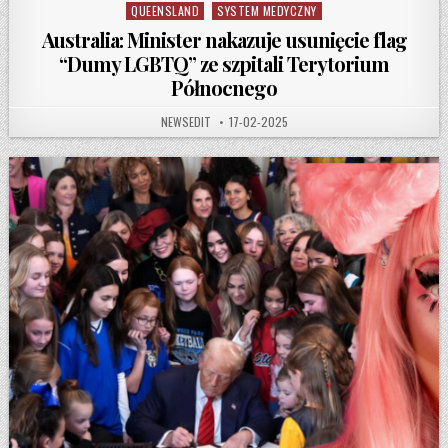
QUEENSLAND
SYSTEM MEDYCZNY
Australia: Minister nakazuje usunięcie flag
“Dumy LGBTQ” ze szpitali Terytorium
Północnego
AUTHOR:
PUBLISHED DATE:
NEWSEDIT
17-02-2025