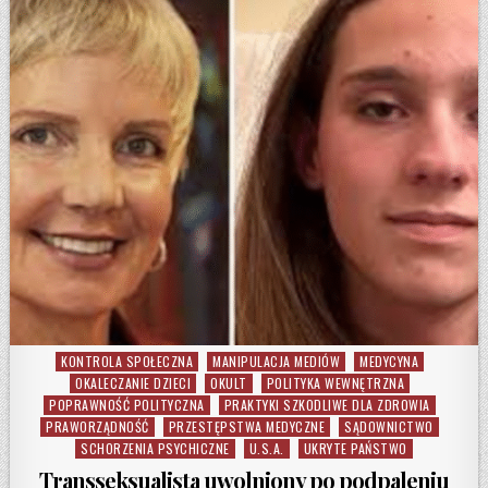
KONTROLA SPOŁECZNA
MANIPULACJA MEDIÓW
MEDYCYNA
Posted in
OKALECZANIE DZIECI
OKULT
POLITYKA WEWNĘTRZNA
POPRAWNOŚĆ POLITYCZNA
PRAKTYKI SZKODLIWE DLA ZDROWIA
PRAWORZĄDNOŚĆ
PRZESTĘPSTWA MEDYCZNE
SĄDOWNICTWO
SCHORZENIA PSYCHICZNE
U.S.A.
UKRYTE PAŃSTWO
Transseksualista uwolniony po podpaleniu