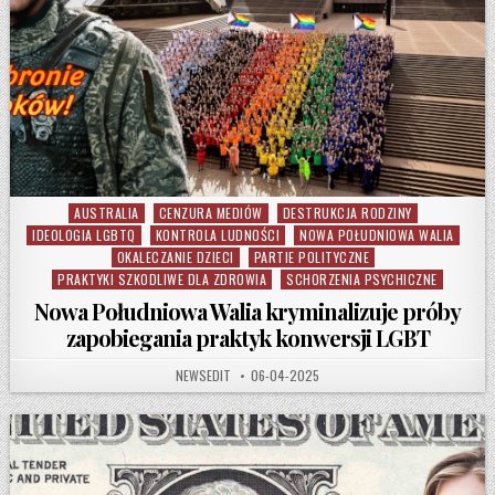
AUSTRALIA
CENZURA MEDIÓW
DESTRUKCJA RODZINY
Posted in
IDEOLOGIA LGBTQ
KONTROLA LUDNOŚCI
NOWA POŁUDNIOWA WALIA
OKALECZANIE DZIECI
PARTIE POLITYCZNE
PRAKTYKI SZKODLIWE DLA ZDROWIA
SCHORZENIA PSYCHICZNE
Nowa Południowa Walia kryminalizuje próby
zapobiegania praktyk konwersji LGBT
AUTHOR:
PUBLISHED DATE:
NEWSEDIT
06-04-2025