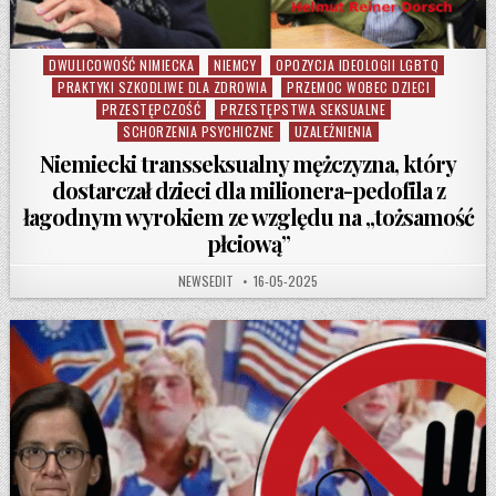
DWULICOWOŚĆ NIMIECKA
NIEMCY
OPOZYCJA IDEOLOGII LGBTQ
Posted in
PRAKTYKI SZKODLIWE DLA ZDROWIA
PRZEMOC WOBEC DZIECI
PRZESTĘPCZOŚĆ
PRZESTĘPSTWA SEKSUALNE
SCHORZENIA PSYCHICZNE
UZALEŻNIENIA
Niemiecki transseksualny mężczyzna, który
dostarczał dzieci dla milionera-pedofila z
łagodnym wyrokiem ze względu na „tożsamość
płciową”
AUTHOR:
PUBLISHED DATE:
NEWSEDIT
16-05-2025