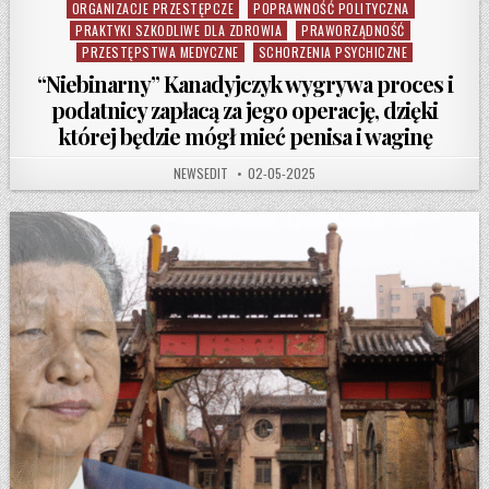
ORGANIZACJE PRZESTĘPCZE
POPRAWNOŚĆ POLITYCZNA
PRAKTYKI SZKODLIWE DLA ZDROWIA
PRAWORZĄDNOŚĆ
PRZESTĘPSTWA MEDYCZNE
SCHORZENIA PSYCHICZNE
“Niebinarny” Kanadyjczyk wygrywa proces i
podatnicy zapłacą za jego operację, dzięki
której będzie mógł mieć penisa i waginę
AUTHOR:
PUBLISHED DATE:
NEWSEDIT
02-05-2025