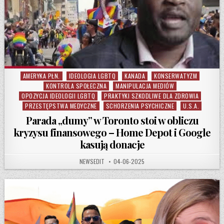
AMERYKA PŁN.
IDEOLOGIA LGBTQ
KANADA
KONSERWATYZM
Posted in
KONTROLA SPOŁECZNA
MANIPULACJA MEDIÓW
OPOZYCJA IDEOLOGII LGBTQ
PRAKTYKI SZKODLIWE DLA ZDROWIA
PRZESTĘPSTWA MEDYCZNE
SCHORZENIA PSYCHICZNE
U.S.A.
Parada „dumy” w Toronto stoi w obliczu
kryzysu finansowego – Home Depot i Google
kasują donacje
AUTHOR:
PUBLISHED DATE:
NEWSEDIT
04-06-2025