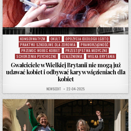
KONSERWATYZM
OKULT
OPOZYCJA IDEOLOGII LGBTQ
Posted in
PRAKTYKI SZKODLIWE DLA ZDROWIA
PRAWORZĄDNOŚĆ
PRZEMOC WOBEC KOBIET
PRZESTĘPSTWA MEDYCZNE
SCHORZENIA PSYCHICZNE
UZALEŻNIENIA
WIELKA BRYTANIA
Gwałciciele w Wielkiej Brytanii nie mogą już
udawać kobiet i odbywać kary w więzieniach dla
kobiet
AUTHOR:
PUBLISHED DATE:
NEWSEDIT
22-04-2025