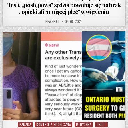
Tesli, „postępowa” sędzia powołuje się na brak
„opieki afirmującej płeć” w więzieniu
AUTHOR:
PUBLISHED DATE:
NEWSEDIT
04-05-2025
KANADA
KONTROLA SPOŁECZNA
MEDYCYNA
OKULT
Posted in