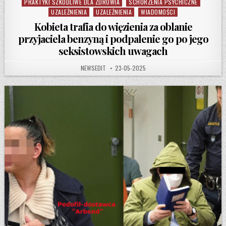
PRAKTYKI SZKODLIWE DLA ZDROWIA
SCHORZENIA PSYCHICZNE
UZALEŻNIENIA
UZALEŻNIENIA
WIADOMOŚCI
Kobieta trafia do więzienia za oblanie
przyjaciela benzyną i podpalenie go po jego
seksistowskich uwagach
AUTHOR:
PUBLISHED DATE:
NEWSEDIT
23-05-2025