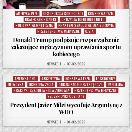
AMERYKA PŁN.
DESTRUKCJA KOBIECOŚCI
KONSERWATYZM
Posted in
OKALECZANIE DZIECI
OPOZYCJA IDEOLOGII LGBTQ
POLITYKA WEWNĘTRZNA
PRAKTYKI SZKODLIWE DLA ZDROWIA
PRZESTĘPSTWA MEDYCZNE
U.S.A.
Donald Trump podpisuje rozporządzenie
zakazujące mężczyznom uprawiania sportu
kobiecego
AUTHOR:
PUBLISHED DATE:
NEWSEDIT
07-02-2025
AMERYKA PŁD.
ARGENTYNA
KONSERWATYZM
LOCKDOWNY
Posted in
MEDYCYNA
OCHRONA ŻYCIA
ORGANIZACJE PRZESTĘPCZE
PANDEMIA
PRAKTYKI SZKODLIWE DLA ZDROWIA
PRZESTĘPSTWA MEDYCZNE
SZCZEPIONKI-COVIID-19
Prezydent Javier Milei wycofuje Argentynę z
WHO
AUTHOR:
PUBLISHED DATE:
NEWSEDIT
06-02-2025