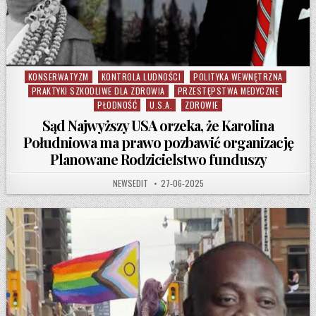
KONSERWATYZM
KONTROLA LUDNOŚCI
POLITYKA WEWNĘTRZNA
Posted in
PRAKTYKI SZKODLIWE DLA ZDROWIA
PRZESTĘPSTWA MEDYCZNE
PŁODNOŚĆ
U.S.A.
ZDROWIE
Sąd Najwyższy USA orzeka, że ​​Karolina
Południowa ma prawo pozbawić organizację
Planowane Rodzicielstwo funduszy
AUTHOR:
PUBLISHED DATE:
NEWSEDIT
27-06-2025