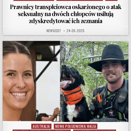
Prawnicy transpłciowca oskarżonego o atak
seksualny na dwóch chłopców usiłują
zdyskredytować ich zeznania
AUTHOR:
PUBLISHED DATE:
NEWSEDIT
24-05-2025
AUSTRALIA
NOWA POŁUDNIOWA WALIA
Posted in