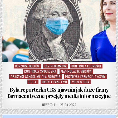
CENZURA MEDIÓW
DEZINFORMACJA
KONTROLA LUDNOŚCI
Posted in
KONTROLA SPOŁECZNA
MANIPULACJA MEDIÓW
PRAKTYKI SZKODLIWE DLA ZDROWIA
PRZEMYSŁ FARMACEUTYCZNY
U.S.A.
UKRYTE PAŃSTWO
ŻYDZI W USA
Była reporterka CBS ujawnia jak duże firmy
farmaceutyczne przejęły media informacyjne
AUTHOR:
PUBLISHED DATE:
NEWSEDIT
25-03-2025