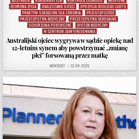
AUSTRALIA
KONSERWATYZM
KONTROLA LUDNOŚCI
MEDYCYNA
Posted in
OCHRONA ŻYCIA
OKALECZANIE DZIECI
OPOZYCJA IDEOLOGII LGBTQ
PRAKTYKI SZKODLIWE DLA ZDROWIA
PRZESTĘPCZOŚĆ
PRZESTĘPSTWA MEDYCZNE
PRZESTĘPSTWA SEKSUALNE
SCHORZENIA PSYCHICZNE
SYSTEM MEDYCZNY
W CENTRUM ZAINTERESOWANIA
Australijski ojciec wygrywa w sądzie opiekę nad
12-letnim synem aby powstrzymać „zmianę
płci” forsowaną przez matkę
AUTHOR:
PUBLISHED DATE:
NEWSEDIT
12-04-2025