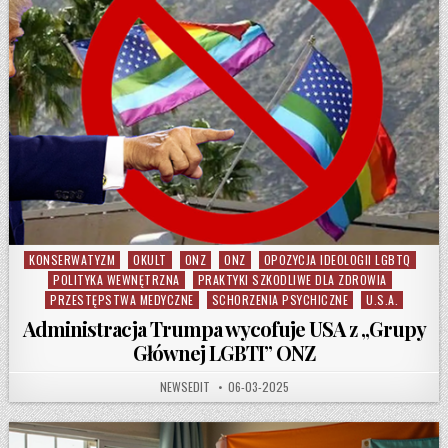
KONSERWATYZM
OKULT
ONZ
ONZ
OPOZYCJA IDEOLOGII LGBTQ
Posted in
POLITYKA WEWNĘTRZNA
PRAKTYKI SZKODLIWE DLA ZDROWIA
PRZESTĘPSTWA MEDYCZNE
SCHORZENIA PSYCHICZNE
U.S.A.
Administracja Trumpa wycofuje USA z „Grupy
Głównej LGBTI” ONZ
AUTHOR:
PUBLISHED DATE:
NEWSEDIT
06-03-2025