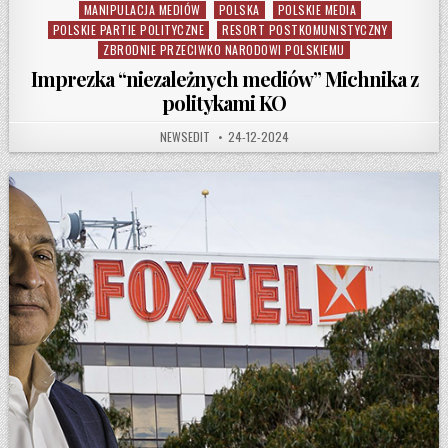
MANIPULACJA MEDIÓW
POLSKA
POLSKIE MEDIA
POLSKIE PARTIE POLITYCZNE
RESORT POSTKOMUNISTYCZNY
ZBRODNIE PRZECIWKO NARODOWI POLSKIEMU
Imprezka “niezależnych mediów” Michnika z
politykami KO
AUTHOR:
PUBLISHED DATE:
NEWSEDIT
24-12-2024