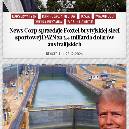
KONSERWATYZM
MANIPULACJA MEDIÓW
U.S.A.
WIADOMOŚCI
Posted in
WIELKA BRYTANIA
ŻYDZI NA ŚWIECIE
News Corp sprzedaje Foxtel brytyjskiej sieci
sportowej DAZN za 3,4 miliarda dolarów
australijskich
AUTHOR:
PUBLISHED DATE:
NEWSEDIT
23-12-2024