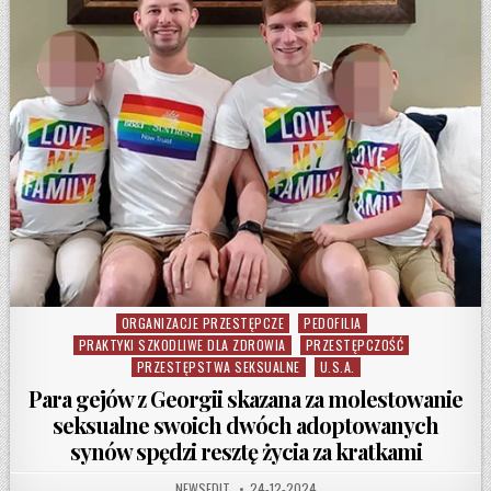
ORGANIZACJE PRZESTĘPCZE
PEDOFILIA
Posted in
PRAKTYKI SZKODLIWE DLA ZDROWIA
PRZESTĘPCZOŚĆ
PRZESTĘPSTWA SEKSUALNE
U.S.A.
Para gejów z Georgii skazana za molestowanie
seksualne swoich dwóch adoptowanych
synów spędzi resztę życia za kratkami
AUTHOR:
PUBLISHED DATE:
NEWSEDIT
24-12-2024