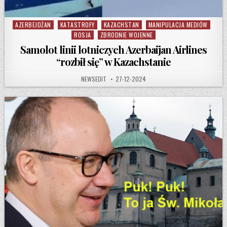
AZERBEJDŻAN
KATASTROFY
KAZACHSTAN
MANIPULACJA MEDIÓW
Posted in
ROSJA
ZBRODNIE WOJENNE
Samolot linii lotniczych Azerbaijan Airlines
“rozbił się” w Kazachstanie
AUTHOR:
PUBLISHED DATE:
NEWSEDIT
27-12-2024