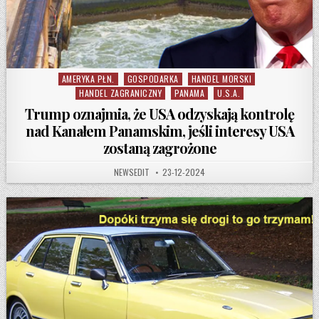
AMERYKA PŁN.
GOSPODARKA
HANDEL MORSKI
Posted in
HANDEL ZAGRANICZNY
PANAMA
U.S.A.
Trump oznajmia, że USA odzyskają kontrolę
nad Kanałem Panamskim, jeśli interesy USA
zostaną zagrożone
AUTHOR:
PUBLISHED DATE:
NEWSEDIT
23-12-2024