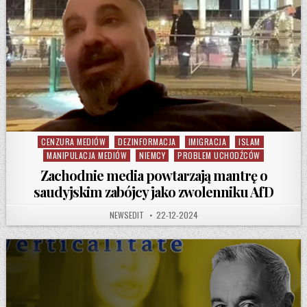
CENZURA MEDIÓW
DEZINFORMACJA
IMIGRACJA
ISLAM
Posted in
MANIPULACJA MEDIÓW
NIEMCY
PROBLEM UCHODŹCÓW
Zachodnie media powtarzają mantrę o
saudyjskim zabójcy jako zwolenniku AfD
AUTHOR:
PUBLISHED DATE:
NEWSEDIT
22-12-2024