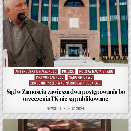
ANTYPOLSKA DZIAŁALNOŚĆ
POLSKA
POLSKA RACJA STANU
Posted in
PRAWORZĄDNOŚĆ
SĄDOWNICTWO
ZBRODNIE PRZECIWKO NARODOWI POLSKIEMU
Sąd w Zamościu zawiesza dwa postępowania bo
orzeczenia TK nie są publikowane
AUTHOR:
PUBLISHED DATE:
NEWSEDIT
25-12-2024