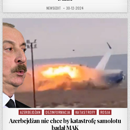
AUTHOR:
PUBLISHED DATE:
NEWSEDIT
30-12-2024
AZERBEJDŻAN
DEZINFORMACJA
KATASTROFY
ROSJA
Posted in
Azerbejdżan nie chce by katastrofę samolotu
badał MAK