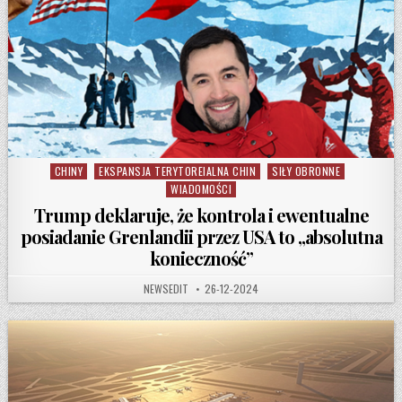
CHINY
EKSPANSJA TERYTOREIALNA CHIN
SIŁY OBRONNE
Posted in
WIADOMOŚCI
Trump deklaruje, że kontrola i ewentualne
posiadanie Grenlandii przez USA to „absolutna
konieczność”
AUTHOR:
PUBLISHED DATE:
NEWSEDIT
26-12-2024