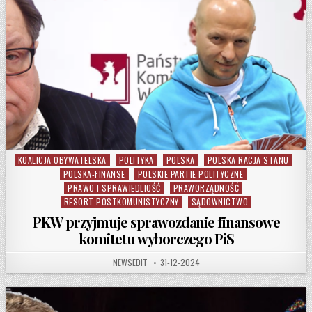
KOALICJA OBYWATELSKA
POLITYKA
POLSKA
POLSKA RACJA STANU
Posted in
POLSKA-FINANSE
POLSKIE PARTIE POLITYCZNE
PRAWO I SPRAWIEDLIOŚĆ
PRAWORZĄDNOŚĆ
RESORT POSTKOMUNISTYCZNY
SĄDOWNICTWO
PKW przyjmuje sprawozdanie finansowe
komitetu wyborczego PiS
AUTHOR:
PUBLISHED DATE:
NEWSEDIT
31-12-2024