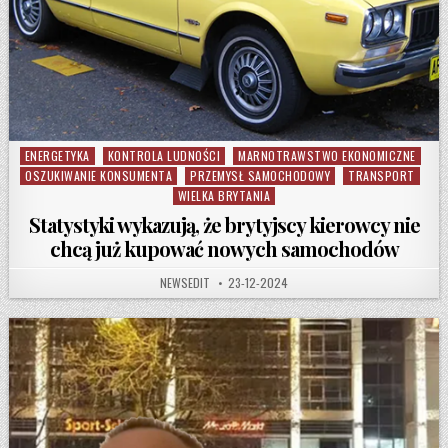
ENERGETYKA
KONTROLA LUDNOŚCI
MARNOTRAWSTWO EKONOMICZNE
Posted in
OSZUKIWANIE KONSUMENTA
PRZEMYSŁ SAMOCHODOWY
TRANSPORT
WIELKA BRYTANIA
Statystyki wykazują, że brytyjscy kierowcy nie
chcą już kupować nowych samochodów
AUTHOR:
PUBLISHED DATE:
NEWSEDIT
23-12-2024