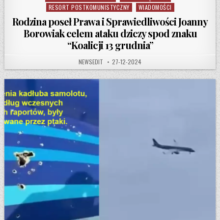
RESORT POSTKOMUNISTYCZNY
WIADOMOŚCI
Rodzina poseł Prawa i Sprawiedliwości Joanny
Borowiak celem ataku dziczy spod znaku
“Koalicji 13 grudnia”
AUTHOR:
PUBLISHED DATE:
NEWSEDIT
27-12-2024