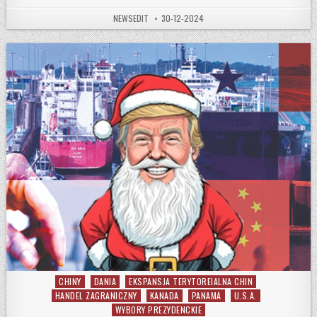
AUTHOR:
PUBLISHED DATE:
NEWSEDIT
30-12-2024
CHINY
DANIA
EKSPANSJA TERYTOREIALNA CHIN
Posted in
HANDEL ZAGRANICZNY
KANADA
PANAMA
U.S.A.
WYBORY PREZYDENCKIE