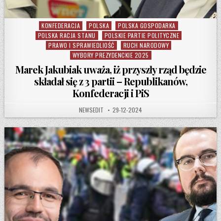
KONFEDERACJA
POLSKA
POLSKA GOSPODARKA
Posted in
POLSKA RACJA STANU
POLSKIE PARTIE POLITYCZNE
PRAWO I SPRAWIEDLIOŚĆ
RUCH NARODOWY
WYBORY PREZYDENCKIE 2025
Marek Jakubiak uważa, iż przyszły rząd będzie
składał się z 3 partii – Republikanów,
Konfederacji i PiS
AUTHOR:
PUBLISHED DATE:
NEWSEDIT
29-12-2024