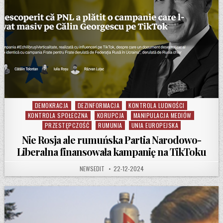
DEMOKRACJA
DEZINFORMACJA
KONTROLA LUDNOŚCI
Posted in
KONTROLA SPOŁECZNA
KORUPCJA
MANIPULACJA MEDIÓW
PRZESTĘPCZOŚĆ
RUMUNIA
UNIA EUROPEJSKA
Nie Rosja ale rumuńska Partia Narodowo-
Liberalna finansowała kampanię na TikToku
AUTHOR:
PUBLISHED DATE:
NEWSEDIT
22-12-2024