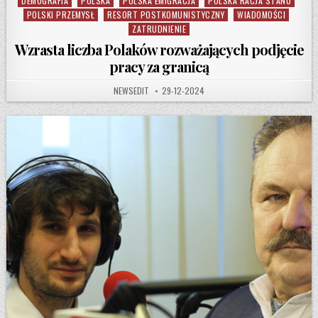
DEMOGRAFIA
POLSKA
POLSKA EMIGRACJA
POLSKA RACJA STANU
Posted in
POLSKI PRZEMYSŁ
RESORT POSTKOMUNISTYCZNY
WIADOMOŚCI
ZATRUDNIENIE
Wzrasta liczba Polaków rozważających podjęcie
pracy za granicą
AUTHOR:
PUBLISHED DATE:
NEWSEDIT
29-12-2024