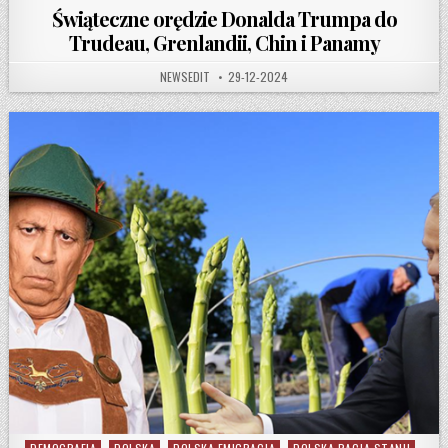
Świąteczne orędzie Donalda Trumpa do
Trudeau, Grenlandii, Chin i Panamy
AUTHOR:
PUBLISHED DATE:
NEWSEDIT
29-12-2024