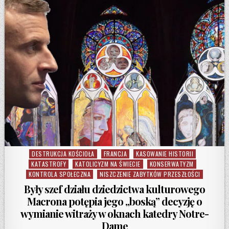
DESTRUKCJA KOŚCIOŁA
FRANCJA
KASOWANIE HISTORII
Posted in
KATASTROFY
KATOLICYZM NA ŚWIECIE
KONSERWATYZM
KONTROLA SPOŁECZNA
NISZCZENIE ZABYTKÓW PRZESZŁOŚCI
Były szef działu dziedzictwa kulturowego
Macrona potępia jego „boską” decyzję o
wymianie witraży w oknach katedry Notre-
Dame