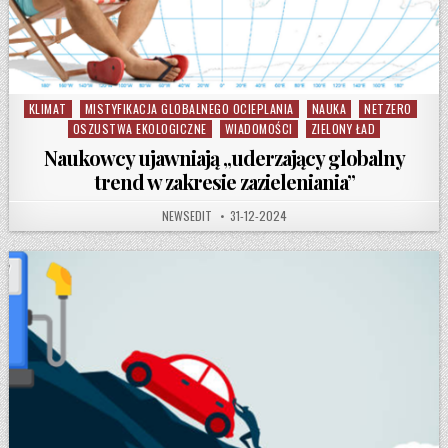
KLIMAT
MISTYFIKACJA GLOBALNEGO OCIEPLANIA
NAUKA
NETZERO
Posted in
OSZUSTWA EKOLOGICZNE
WIADOMOŚCI
ZIELONY ŁAD
Naukowcy ujawniają „uderzający globalny
trend w zakresie zazieleniania”
AUTHOR:
PUBLISHED DATE:
NEWSEDIT
31-12-2024