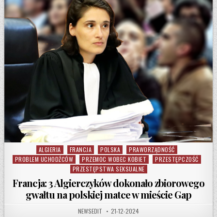
ALGIERIA
FRANCJA
POLSKA
PRAWORZĄDNOŚĆ
Posted in
PROBLEM UCHODŹCÓW
PRZEMOC WOBEC KOBIET
PRZESTĘPCZOŚĆ
PRZESTĘPSTWA SEKSUALNE
Francja: 3 Algierczyków dokonało zbiorowego
gwałtu na polskiej matce w mieście Gap
AUTHOR:
PUBLISHED DATE:
NEWSEDIT
21-12-2024