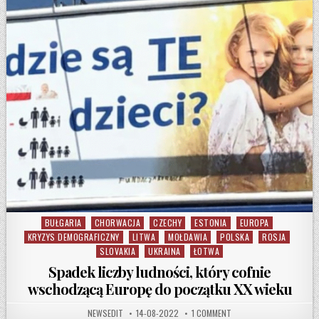
BUŁGARIA
CHORWACJA
CZECHY
ESTONIA
EUROPA
Posted in
KRYZYS DEMOGRAFICZNY
LITWA
MOŁDAWIA
POLSKA
ROSJA
SLOVAKIA
UKRAINA
ŁOTWA
Spadek liczby ludności, który cofnie
wschodzącą Europę do początku XX wieku
AUTHOR:
PUBLISHED DATE:
ON SPADEK LICZBY LUDN
NEWSEDIT
14-08-2022
1 COMMENT