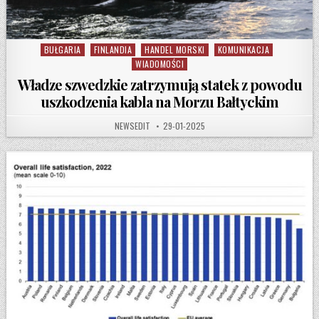
BUŁGARIA
FINLANDIA
HANDEL MORSKI
KOMUNIKACJA
Posted in
WIADOMOŚCI
Władze szwedzkie zatrzymują statek z powodu
uszkodzenia kabla na Morzu Bałtyckim
AUTHOR:
PUBLISHED DATE:
NEWSEDIT
29-01-2025