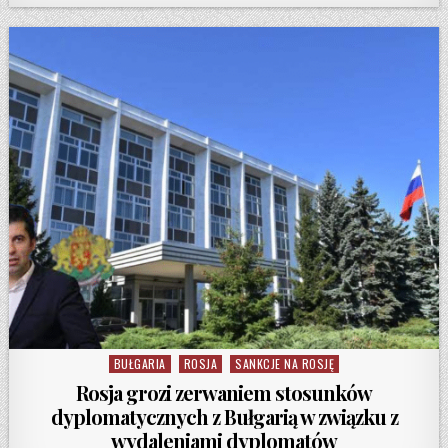
BUŁGARIA
ROSJA
SANKCJE NA ROSJĘ
Posted in
Rosja grozi zerwaniem stosunków
dyplomatycznych z Bułgarią w związku z
wydaleniami dyplomatów