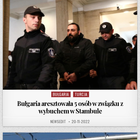
BUŁGARIA
TURCJA
Posted in
Bułgaria aresztowała 5 osób w związku z
wybuchem w Stambule
AUTHOR:
PUBLISHED DATE:
NEWSEDIT
20-11-2022