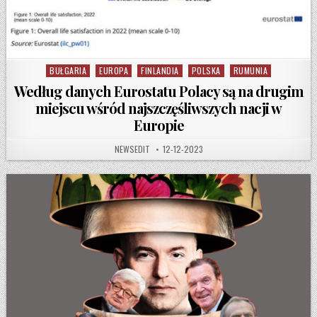
BUŁGARIA
EUROPA
FINLANDIA
POLSKA
RUMUNIA
Posted in
Według danych Eurostatu Polacy są na drugim
miejscu wśród najszczęśliwszych nacji w
Europie
AUTHOR:
PUBLISHED DATE:
NEWSEDIT
12-12-2023