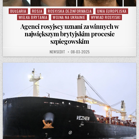
BUŁGARIA
ROSJA
ROSYJSKA DEZINFORMACJA
UNIA EUROPEJSKA
Posted in
WIELKA BRYTANIA
WOJNA NA UKRAINIE
WYWIAD ROSYJSKI
Agenci rosyjscy uznani za winnych w
największym brytyjskim procesie
szpiegowskim
AUTHOR:
PUBLISHED DATE:
NEWSEDIT
08-03-2025