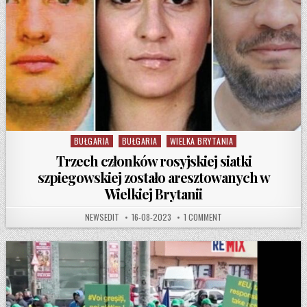
BUŁGARIA
BUŁGARIA
WIELKA BRYTANIA
Posted in
Trzech członków rosyjskiej siatki
szpiegowskiej zostało aresztowanych w
Wielkiej Brytanii
AUTHOR:
PUBLISHED DATE:
ON TRZECH CZŁONKÓW RO
NEWSEDIT
16-08-2023
1 COMMENT