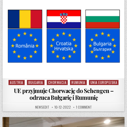
AUSTRIA
BUŁGARIA
CHORWACJA
RUMUNIA
UNIA EUROPEJSKA
Posted in
UE przyjmuje Chorwację do Schengen –
odrzuca Bułgarię i Rumunię
AUTHOR:
PUBLISHED DATE:
ON UE PRZYJMUJE CHORW
NEWSEDIT
10-12-2022
1 COMMENT