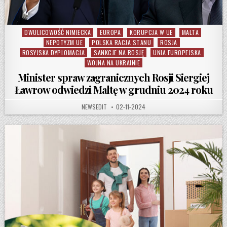
DWULICOWOŚĆ NIMIECKA
EUROPA
KORUPCJA W UE
MALTA
Posted in
NEPOTYZM UE
POLSKA RACJA STANU
ROSJA
ROSYJSKA DYPLOMACJA
SANKCJE NA ROSJĘ
UNIA EUROPEJSKA
WOJNA NA UKRAINIE
Minister spraw zagranicznych Rosji Siergiej
Ławrow odwiedzi Maltę w grudniu 2024 roku
AUTHOR:
PUBLISHED DATE:
NEWSEDIT
02-11-2024