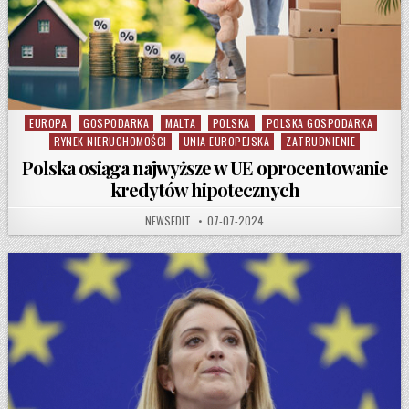
EUROPA
GOSPODARKA
MALTA
POLSKA
POLSKA GOSPODARKA
Posted in
RYNEK NIERUCHOMOŚCI
UNIA EUROPEJSKA
ZATRUDNIENIE
Polska osiąga najwyższe w UE oprocentowanie
kredytów hipotecznych
AUTHOR:
PUBLISHED DATE:
NEWSEDIT
07-07-2024