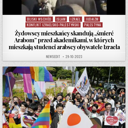
BLISKI WSCHÓD
ISLAM
IZRAEL
JUDAIZM
Posted in
KONFLIKT IZRAELSKO-PALESTYŃSKI
PALESTYNA
Żydowscy mieszkańcy skandują „śmierć
Arabom” przed akademikami, w których
mieszkają studenci arabscy obywatele Izraela
AUTHOR:
PUBLISHED DATE:
NEWSEDIT
29-10-2023