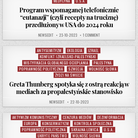
MEDYCYNA
U.S.A.
Program wspomaganej telefonicznie
“eutanazji” (czyli recepty na truciznę)
przedłużony w USA do 2024 roku
AUTHOR:
PUBLISHED DATE:
ON PROGRAM WSPOMAGANE
NEWSEDIT
23-10-2023
1 COMMENT
ANTYSEMITYZM
EKOLOGIA
IZRAEL
Posted in
KONFLIKT IZRAELSKO-PALESTYŃSKI
MISTYFIKACJA GLOBALNEGO OCIEPLANIA
PALESTYNA
POPRAWNOŚĆ POLITYCZNA
SZWECJA
WOLNOŚĆ SŁOWA
ŻYDZI NA ŚWIECIE
Greta Thunberg spotyka się z ostrą reakcją w
mediach za propalestyńskie stanowisko
AUTHOR:
PUBLISHED DATE:
NEWSEDIT
22-10-2023
AKTYWIZM KOMUNISTYCZNY
CENZURA MEDIÓW
DEZINFORMACJA
Posted in
EUROPA
KONSERWATYZM
KONTROLA SPOŁECZNA
POPRAWNOŚĆ POLITYCZNA
SKRAJNA LEWICA
U.S.A.
UKRYTE PAŃSTWO
WOLNOŚĆ SŁOWA