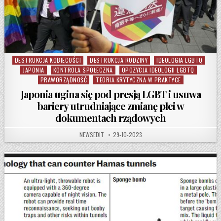
DESTRUKCJA KOBIECOŚCI
DESTRUKCJA RODZINY
IDEOLOGIA LGBTQ
Posted in
JAPONIA
KONTROLA SPOŁECZNA
OPOZYCJA IDEOLOGII LGBTQ
PRAWORZĄDNOŚĆ
TEORIA KRYTYCZNA W PRAKTYCE
Japonia ugina się pod presją LGBT i usuwa
bariery utrudniające zmianę płci w
dokumentach rządowych
AUTHOR:
PUBLISHED DATE:
NEWSEDIT
29-10-2023