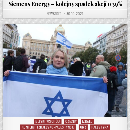
Siemens Energy – kolejny spadek akcji o 39%
AUTHOR:
PUBLISHED DATE:
NEWSEDIT
30-10-2023
BLISKI WSCHÓD
CZECHY
IZRAEL
Posted in
KONFLIKT IZRAELSKO-PALESTYŃSKI
ONZ
PALESTYNA