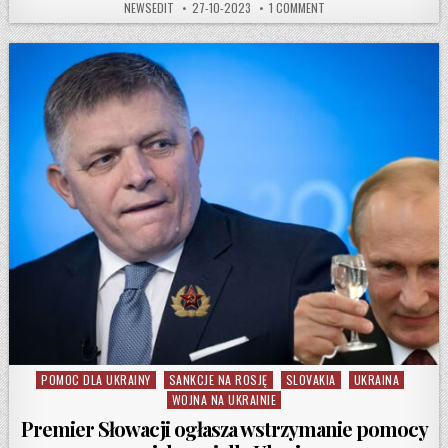
AUTHOR:
PUBLISHED DATE:
ON RAPORT UE UJAWNIA –
NEWSEDIT
27-10-2023
1 COMMENT
POMOC DLA UKRAINY
SANKCJE NA ROSJĘ
SLOVAKIA
UKRAINA
Posted in
WOJNA NA UKRAINIE
Premier Słowacji ogłasza wstrzymanie pomocy