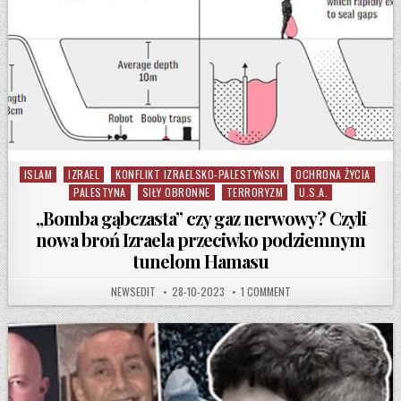
ISLAM
IZRAEL
KONFLIKT IZRAELSKO-PALESTYŃSKI
OCHRONA ŻYCIA
Posted in
PALESTYNA
SIŁY OBRONNE
TERRORYZM
U.S.A.
„Bomba gąbczasta” czy gaz nerwowy? Czyli
nowa broń Izraela przeciwko podziemnym
tunelom Hamasu
AUTHOR:
PUBLISHED DATE:
ON „BOMBA GĄBCZASTA” 
NEWSEDIT
28-10-2023
1 COMMENT