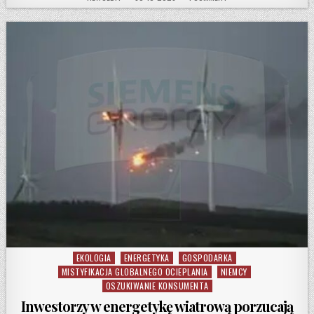
EKOLOGIA
ENERGETYKA
GOSPODARKA
Posted in
MISTYFIKACJA GLOBALNEGO OCIEPLANIA
NIEMCY
OSZUKIWANIE KONSUMENTA
Inwestorzy w energetykę wiatrową porzucają