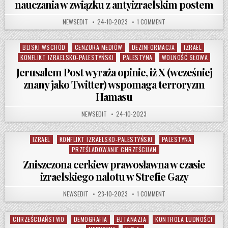
nauczania w związku z antyizraelskim postem
AUTHOR:
PUBLISHED DATE:
ON IZRAEL USUWA GRETĘ
NEWSEDIT
24-10-2023
1 COMMENT
BLISKI WSCHÓD
CENZURA MEDIÓW
DEZINFORMACJA
IZRAEL
Posted in
KONFLIKT IZRAELSKO-PALESTYŃSKI
PALESTYNA
WOLNOŚĆ SŁOWA
Jerusalem Post wyraża opinie, iż X (wcześniej
znany jako Twitter) wspomaga terroryzm
Hamasu
AUTHOR:
PUBLISHED DATE:
NEWSEDIT
24-10-2023
IZRAEL
KONFLIKT IZRAELSKO-PALESTYŃSKI
PALESTYNA
Posted in
PRZEŚLADOWANIE CHRZEŚCIJAN
Zniszczona cerkiew prawosławna w czasie
izraelskiego nalotu w Strefie Gazy
AUTHOR:
PUBLISHED DATE:
ON ZNISZCZONA CERKIEW
NEWSEDIT
23-10-2023
1 COMMENT
CHRZEŚCIJAŃSTWO
DEMOGRAFIA
EUTANAZJA
KONTROLA LUDNOŚCI
Posted in