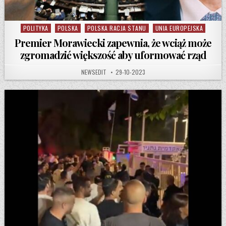
POLITYKA
POLSKA
POLSKA RACJA STANU
UNIA EUROPEJSKA
Posted in
Premier Morawiecki zapewnia, że wciąż może
zgromadzić większość aby uformować rząd
AUTHOR:
PUBLISHED DATE:
NEWSEDIT
29-10-2023