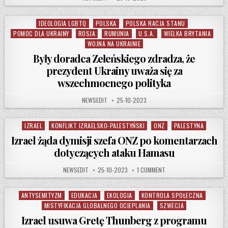
IDEOLOGIA LGBTQ
POLSKA
POLSKA RACJA STANU
Posted in
POMOC DLA UKRAINY
ROSJA
RUMUNIA
U.S.A.
WIELKA BRYTANIA
WOJNA NA UKRAINIE
Były doradca Zełeńskiego zdradza, że
prezydent Ukrainy uważa się za
wszechmocnego polityka
AUTHOR:
PUBLISHED DATE:
NEWSEDIT
25-10-2023
IZRAEL
KONFLIKT IZRAELSKO-PALESTYŃSKI
ONZ
PALESTYNA
Posted in
Izrael żąda dymisji szefa ONZ po komentarzach
dotyczących ataku Hamasu
AUTHOR:
PUBLISHED DATE:
ON IZRAEL ŻĄDA DYMISJ
NEWSEDIT
25-10-2023
1 COMMENT
ANTYSEMITYZM
EDUKACJA
EKOLOGIA
KONTROLA SPOŁECZNA
Posted in
MISTYFIKACJA GLOBALNEGO OCIEPLANIA
SZWECJA
Izrael usuwa Gretę Thunberg z programu