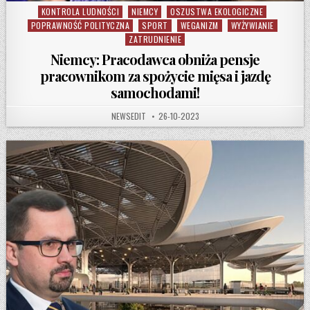
KONTROLA LUDNOŚCI
NIEMCY
OSZUSTWA EKOLOGICZNE
Posted in
POPRAWNOŚĆ POLITYCZNA
SPORT
WEGANIZM
WYŻYWIANIE
ZATRUDNIENIE
Niemcy: Pracodawca obniża pensje
pracownikom za spożycie mięsa i jazdę
samochodami!
AUTHOR:
PUBLISHED DATE:
NEWSEDIT
26-10-2023