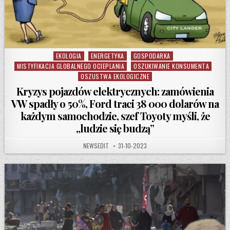
EKOLOGIA
ENERGETYKA
GOSPODARKA
Posted in
MISTYFIKACJA GLOBALNEGO OCIEPLANIA
OSZUKIWANIE KONSUMENTA
OSZUSTWA EKOLOGICZNE
Kryzys pojazdów elektrycznych: zamówienia
VW spadły o 50%, Ford traci 38 000 dolarów na
każdym samochodzie, szef Toyoty myśli, że
„ludzie się budzą”
AUTHOR:
PUBLISHED DATE:
NEWSEDIT
31-10-2023