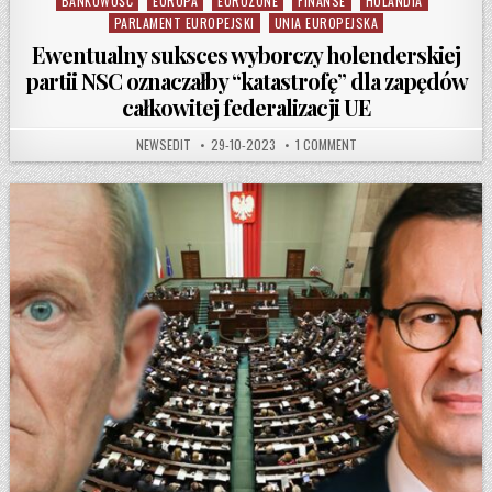
BANKOWOŚĆ
EUROPA
EUROZONE
FINANSE
HOLANDIA
Posted in
PARLAMENT EUROPEJSKI
UNIA EUROPEJSKA
Ewentualny suksces wyborczy holenderskiej
partii NSC oznaczałby “katastrofę” dla zapędów
całkowitej federalizacji UE
AUTHOR:
PUBLISHED DATE:
ON EWENTUALNY SUKSCES
NEWSEDIT
29-10-2023
1 COMMENT