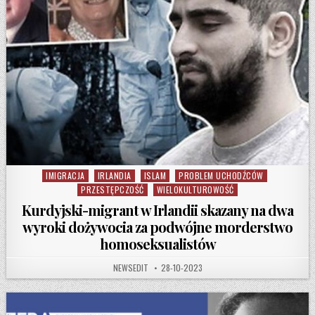
IMIGRACJA
IRLANDIA
ISLAM
PROBLEM UCHODŹCÓW
Posted in
PRZESTĘPCZOŚĆ
WIELOKULTUROWOŚĆ
Kurdyjski-migrant w Irlandii skazany na dwa
wyroki dożywocia za podwójne morderstwo
homoseksualistów
AUTHOR:
PUBLISHED DATE:
NEWSEDIT
28-10-2023