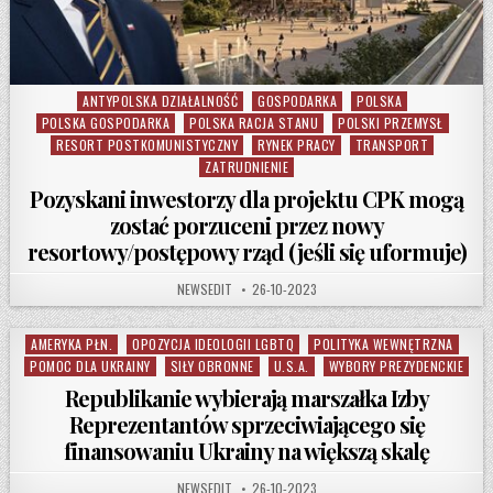
ANTYPOLSKA DZIAŁALNOŚĆ
GOSPODARKA
POLSKA
Posted in
POLSKA GOSPODARKA
POLSKA RACJA STANU
POLSKI PRZEMYSŁ
RESORT POSTKOMUNISTYCZNY
RYNEK PRACY
TRANSPORT
ZATRUDNIENIE
Pozyskani inwestorzy dla projektu CPK mogą
zostać porzuceni przez nowy
resortowy/postępowy rząd (jeśli się uformuje)
AUTHOR:
PUBLISHED DATE:
NEWSEDIT
26-10-2023
AMERYKA PŁN.
OPOZYCJA IDEOLOGII LGBTQ
POLITYKA WEWNĘTRZNA
Posted in
POMOC DLA UKRAINY
SIŁY OBRONNE
U.S.A.
WYBORY PREZYDENCKIE
Republikanie wybierają marszałka Izby
Reprezentantów sprzeciwiającego się
finansowaniu Ukrainy na większą skalę
AUTHOR:
PUBLISHED DATE:
NEWSEDIT
26-10-2023