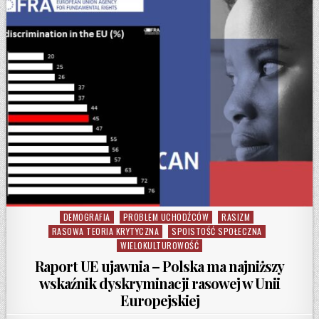
DEMOGRAFIA
PROBLEM UCHODŹCÓW
RASIZM
Posted in
RASOWA TEORIA KRYTYCZNA
SPOISTOŚĆ SPOŁECZNA
WIELOKULTUROWOŚĆ
Raport UE ujawnia – Polska ma najniższy
wskaźnik dyskryminacji rasowej w Unii
Europejskiej