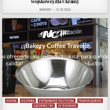
wojskowej dla Ukrainy
AUTHOR:
PUBLISHED DATE:
NEWSEDIT
27-10-2023
HIGIENA
HISZPANIA
POPRAWNOŚĆ POLITYCZNA
PRAWORZĄDNOŚĆ
Posted in
SĄDOWNICTWO
ZATRUDNIENIE