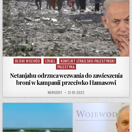
BLISKI WSCHÓD
IZRAEL
KONFLIKT IZRAELSKO-PALESTYŃSKI
Posted in
PALESTYNA
Netanjahu odrzuca wezwania do zawieszenia
broni w kampanii przeciwko Hamasowi
AUTHOR:
PUBLISHED DATE:
NEWSEDIT
31-10-2023