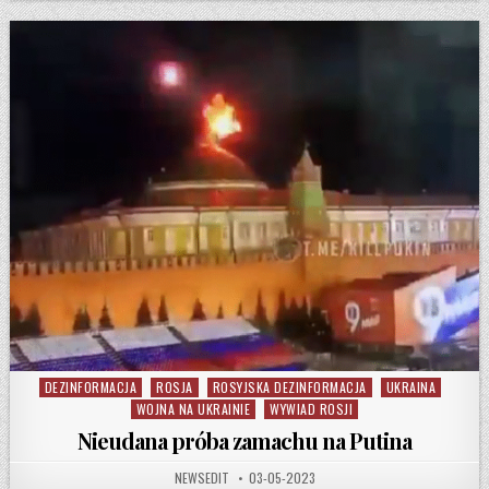
DEZINFORMACJA
ROSJA
ROSYJSKA DEZINFORMACJA
UKRAINA
Posted in
WOJNA NA UKRAINIE
WYWIAD ROSJI
Nieudana próba zamachu na Putina
AUTHOR:
PUBLISHED DATE:
NEWSEDIT
03-05-2023