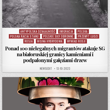
ANTYPOLSKA DZIAŁALNOŚĆ
IMIGRACJA
POLSKA
Posted in
POLSKA RACJA STANU
POLSKIE SIŁY OBRONNE
PRZEMYT LUDZI
ROSJA
WOJNA HYBRYDOWA
WYWIAD ROSJI
Ponad 100 nielegalnych migrantów atakuje SG
na białoruskiej granicy kamieniami i
podpalonymi gałęziami drzew
AUTHOR:
PUBLISHED DATE:
NEWSEDIT
13-10-2023