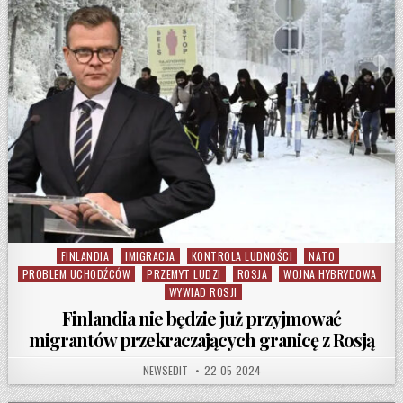
FINLANDIA
IMIGRACJA
KONTROLA LUDNOŚCI
NATO
Posted in
PROBLEM UCHODŹCÓW
PRZEMYT LUDZI
ROSJA
WOJNA HYBRYDOWA
WYWIAD ROSJI
Finlandia nie będzie już przyjmować
migrantów przekraczających granicę z Rosją
AUTHOR:
PUBLISHED DATE:
NEWSEDIT
22-05-2024