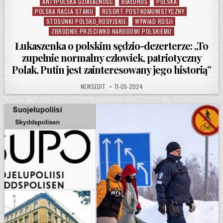
ANTYPOLSKA DZIAŁALNOŚĆ
BIAŁORUŚ
POLSKA
Posted in
POLSKA RACJA STANU
RESORT POSTKOMUNISTYCZNY
STOSUNKI POLSKO_ROSYJSKIE
WYWIAD ROSJI
ZBRODNIE PRZECIWKO NARODOWI POLSKIEMU
Łukaszenka o polskim sędzio-dezerterze: „To
zupełnie normalny człowiek, patriotyczny
Polak, Putin jest zainteresowany jego historią”
AUTHOR:
PUBLISHED DATE:
NEWSEDIT
11-05-2024