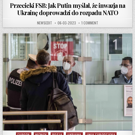
Przecieki FSB: Jak Putin myślał, że inwazja na
Ukrainę doprowadzi do rozpadu NATO
AUTHOR:
PUBLISHED DATE:
ON PRZECIEKI FSB: JAK 
NEWSEDIT
06-03-2023
1 COMMENT
EUROPA
NIEMCY
ROSJA
UKRAINA
UNIA EUROPEJSKA
Posted in