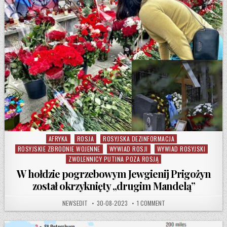
AFRYKA
ROSJA
ROSYJSKA DEZINFORMACJA
Posted in
ROSYJSKIE ZBRODNIE WOJENNE
WYWIAD ROSJI
WYWIAD ROSYJSKI
ZWOLENNICY PUTINA POZA ROSJĄ
W hołdzie pogrzebowym Jewgienij Prigożyn
został okrzyknięty „drugim Mandelą”
AUTHOR:
PUBLISHED DATE:
ON W HOŁDZIE POGRZEBO
NEWSEDIT
30-08-2023
1 COMMENT