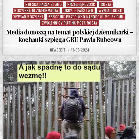
POLSKA RACJA STANU
PRZESTĘPCZOŚĆ
ROSJA
ROSYJSKA DEZINFORMACJA
UKRYTE PAŃSTWO
WYWIAD ROSJI
WYWIAD ROSYJSKI
ZBRODNIE PRZECIWKO NARODOWI POLSKIEMU
ZWOLENNICY PUTINA POZA ROSJĄ
Media donoszą na temat polskiej dziennikarki –
kochanki szpiega GRU Pawła Rubcowa
AUTHOR:
PUBLISHED DATE:
NEWSEDIT
13-08-2024