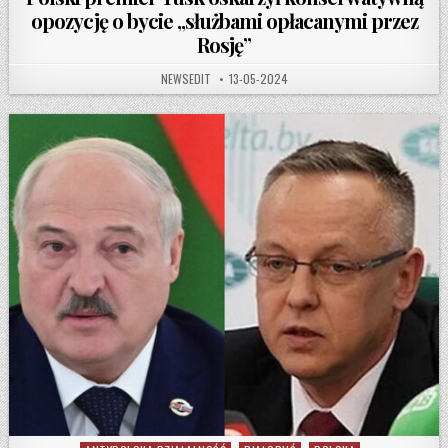
opozycję o bycie „służbami opłacanymi przez
Rosję”
AUTHOR:
PUBLISHED DATE:
NEWSEDIT
13-05-2024