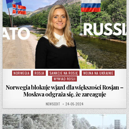
NORWEGIA
ROSJA
SANKCJE NA ROSJĘ
WOJNA NA UKRAINIE
Posted in
WYWIAD ROSJI
Norwegia blokuje wjazd dla większości Rosjan –
Moskwa odgraża się, że zareaguje
AUTHOR:
PUBLISHED DATE:
NEWSEDIT
24-05-2024