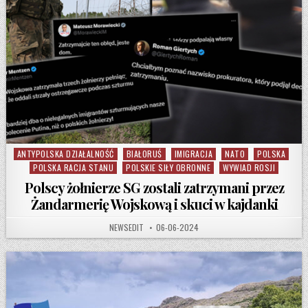
ANTYPOLSKA DZIAŁALNOŚĆ
BIAŁORUŚ
IMIGRACJA
NATO
POLSKA
Posted in
POLSKA RACJA STANU
POLSKIE SIŁY OBRONNE
WYWIAD ROSJI
Polscy żołnierze SG zostali zatrzymani przez
Żandarmerię Wojskową i skuci w kajdanki
AUTHOR:
PUBLISHED DATE:
NEWSEDIT
06-06-2024