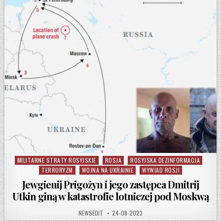
MILITARNE STRATY ROSYJSKIE
ROSJA
ROSYJSKA DEZINFORMACJA
Posted in
TERRORYZM
WOJNA NA UKRAINIE
WYWIAD ROSJI
Jewgienij Prigożyn i jego zastępca Dmitrij
Utkin giną w katastrofie lotniczej pod Moskwą
AUTHOR:
PUBLISHED DATE:
NEWSEDIT
24-08-2023