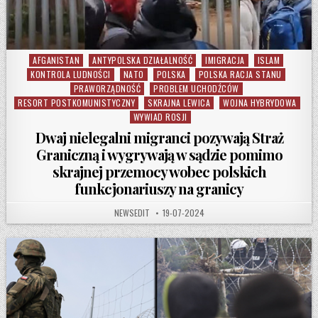
AFGANISTAN
ANTYPOLSKA DZIAŁALNOŚĆ
IMIGRACJA
ISLAM
Posted in
KONTROLA LUDNOŚCI
NATO
POLSKA
POLSKA RACJA STANU
PRAWORZĄDNOŚĆ
PROBLEM UCHODŹCÓW
RESORT POSTKOMUNISTYCZNY
SKRAJNA LEWICA
WOJNA HYBRYDOWA
WYWIAD ROSJI
Dwaj nielegalni migranci pozywają Straż
Graniczną i wygrywają w sądzie pomimo
skrajnej przemocy wobec polskich
funkcjonariuszy na granicy
AUTHOR:
PUBLISHED DATE:
NEWSEDIT
19-07-2024