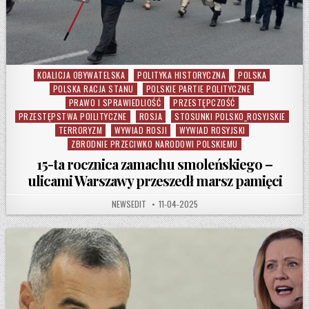
KOALICJA OBYWATELSKA
POLITYKA HISTORYCZNA
POLSKA
Posted in
POLSKA RACJA STANU
POLSKIE PARTIE POLITYCZNE
PRAWO I SPRAWIEDLIOŚĆ
PRZESTĘPCZOŚĆ
PRZESTĘPSTWA POILITYCZNE
ROSJA
STOSUNKI POLSKO_ROSYJSKIE
TERRORYZM
WYWIAD ROSJI
WYWIAD ROSYJSKI
ZBRODNIE PRZECIWKO NARODOWI POLSKIEMU
15-ta rocznica zamachu smoleńskiego –
ulicami Warszawy przeszedł marsz pamięci
AUTHOR:
PUBLISHED DATE:
NEWSEDIT
11-04-2025