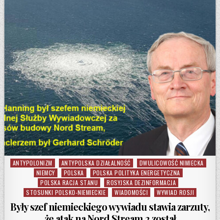
ANTYPOLONIZM
ANTYPOLSKA DZIAŁALNOŚĆ
DWULICOWOŚĆ NIMIECKA
Posted in
NIEMCY
POLSKA
POLSKA POLITYKA ENERGETYCZNA
POLSKA RACJA STANU
ROSYJSKA DEZINFORMACJA
STOSUNKI POLSKO-NIEMIECKIE
WIADOMOŚCI
WYWIAD ROSJI
Były szef niemieckiego wywiadu stawia zarzuty,
że atak na Nord Stream 2 został