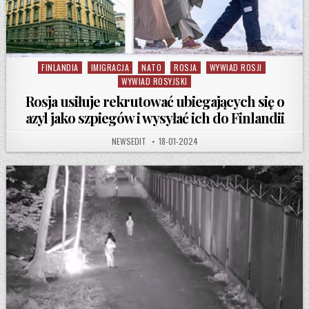
FINLANDIA
IMIGRACJA
NATO
ROSJA
WYWIAD ROSJI
Posted in
WYWIAD ROSYJSKI
Rosja usiłuje rekrutować ubiegających się o
azyl jako szpiegów i wysyłać ich do Finlandii
AUTHOR:
PUBLISHED DATE:
NEWSEDIT
18-01-2024