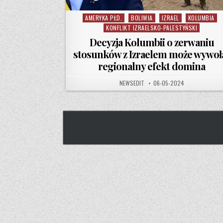
AMERYKA PŁD.
BOLIWIA
IZRAEL
KOLUMBIA
Posted in
KONFLIKT IZRAELSKO-PALESTYŃSKI
Decyzja Kolumbii o zerwaniu
stosunków z Izraelem może wywoł
regionalny efekt domina
AUTHOR:
PUBLISHED DATE:
NEWSEDIT
06-05-2024