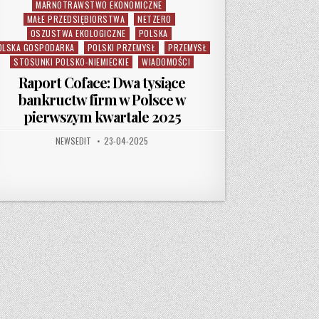
MARNOTRAWSTWO EKONOMICZNE
MAŁE PRZEDSIĘBIORSTWA
NETZERO
OSZUSTWA EKOLOGICZNE
POLSKA
OLSKA GOSPODARKA
POLSKI PRZEMYSŁ
PRZEMYSŁ
STOSUNKI POLSKO-NIEMIECKIE
WIADOMOŚCI
Raport Coface: Dwa tysiące
bankructw firm w Polsce w
pierwszym kwartale 2025
AUTHOR:
PUBLISHED DATE:
NEWSEDIT
23-04-2025