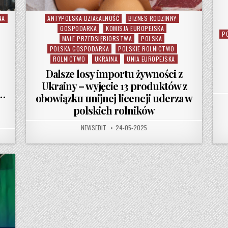
NA
ANTYPOLSKA DZIAŁALNOŚĆ
BIZNES RODZINNY
Posted in
GOSPODARKA
KOMISJA EUROPEJSKA
P
MAŁE PRZEDSIĘBIORSTWA
POLSKA
POLSKA GOSPODARKA
POLSKIE ROLNICTWO
ROLNICTWO
UKRAINA
UNIA EUROPEJSKA
Dalsze losy importu żywności z
Ukrainy – wyjęcie 13 produktów z
…
obowiązku unijnej licencji uderza w
polskich rolników
AUTHOR:
PUBLISHED DATE:
NEWSEDIT
24-05-2025