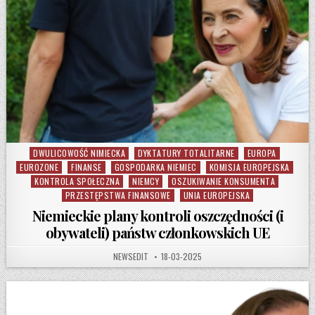
DWULICOWOŚĆ NIMIECKA
DYKTATURY TOTALITARNE
EUROPA
Posted in
EUROZONE
FINANSE
GOSPODARKA NIEMIEC
KOMISJA EUROPEJSKA
KONTROLA SPOŁECZNA
NIEMCY
OSZUKIWANIE KONSUMENTA
PRZESTĘPSTWA FINANSOWE
UNIA EUROPEJSKA
Niemieckie plany kontroli oszczędności (i
obywateli) państw członkowskich UE
AUTHOR:
PUBLISHED DATE:
NEWSEDIT
18-03-2025