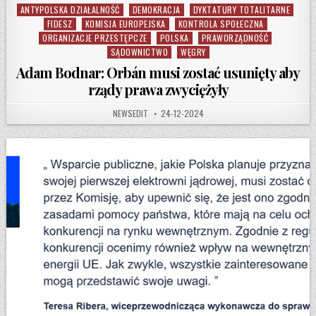
ANTYPOLSKA DZIAŁALNOŚĆ
DEMOKRACJA
DYKTATURY TOTALITARNE
Posted in
FIDESZ
KOMISJA EUROPEJSKA
KONTROLA SPOŁECZNA
ORGANIZACJE PRZESTĘPCZE
POLSKA
PRAWORZĄDNOŚĆ
SĄDOWNICTWO
WĘGRY
Adam Bodnar: Orbán musi zostać usunięty aby
rządy prawa zwyciężyły
AUTHOR:
PUBLISHED DATE:
NEWSEDIT
24-12-2024