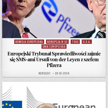
KOMISJA EUROPEJSKA
KORUPCJA W UE
TSUE
U.S.A.
Posted in
UNIA EUROPEJSKA
Europejski Trybunał Sprawiedliwości zajmie
się SMS-ami Ursuli von der Leyen z szefem
Pfizera
AUTHOR:
PUBLISHED DATE:
NEWSEDIT
09-10-2024