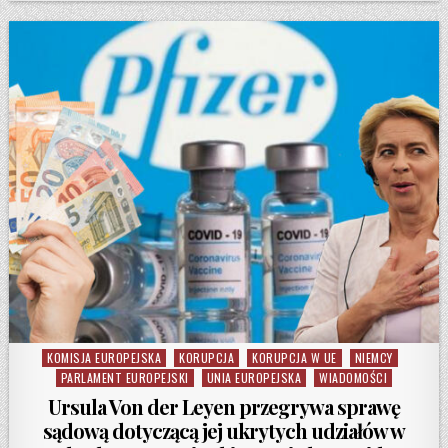
KOMISJA EUROPEJSKA
KORUPCJA
KORUPCJA W UE
NIEMCY
Posted in
PARLAMENT EUROPEJSKI
UNIA EUROPEJSKA
WIADOMOŚCI
Ursula Von der Leyen przegrywa sprawę
sądową dotyczącą jej ukrytych udziałów w