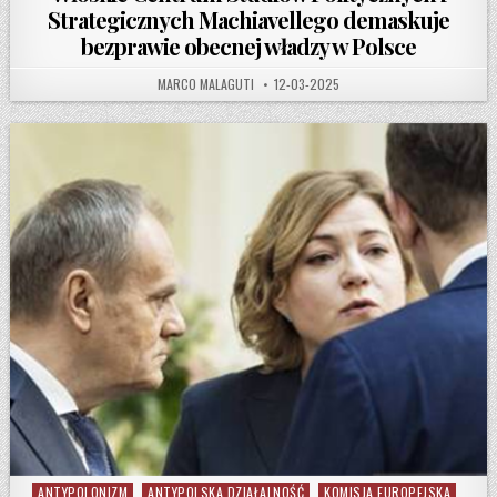
Strategicznych Machiavellego demaskuje
bezprawie obecnej władzy w Polsce
AUTHOR:
PUBLISHED DATE:
MARCO MALAGUTI
12-03-2025
ANTYPOLONIZM
ANTYPOLSKA DZIAŁALNOŚĆ
KOMISJA EUROPEJSKA
Posted in