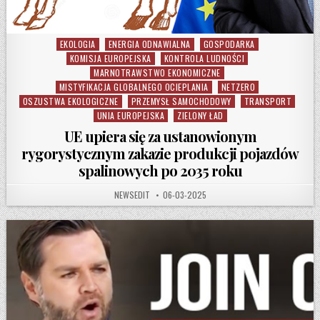
EKOLOGIA
ENERGIA ODNAWIALNA
GOSPODARKA
Posted in
KOMISJA EUROPEJSKA
KONTROLA LUDNOŚCI
MARNOTRAWSTWO EKONOMICZNE
MISTYFIKACJA GLOBALNEGO OCIEPLANIA
NETZERO
OSZUSTWA EKOLOGICZNE
PRZEMYSŁ SAMOCHODOWY
TRANSPORT
UNIA EUROPEJSKA
ZIELONY ŁAD
UE upiera się za ustanowionym
rygorystycznym zakazie produkcji pojazdów
spalinowych po 2035 roku
AUTHOR:
PUBLISHED DATE:
NEWSEDIT
06-03-2025