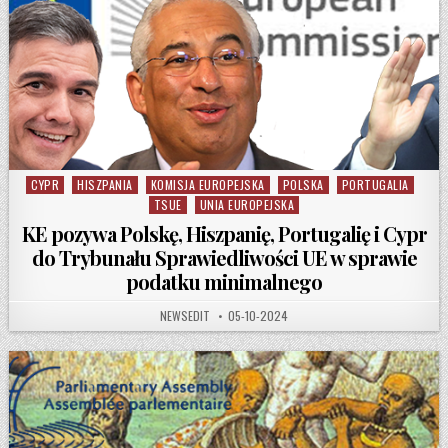
CYPR
HISZPANIA
KOMISJA EUROPEJSKA
POLSKA
PORTUGALIA
Posted in
TSUE
UNIA EUROPEJSKA
KE pozywa Polskę, Hiszpanię, Portugalię i Cypr
do Trybunału Sprawiedliwości UE w sprawie
podatku minimalnego
AUTHOR:
PUBLISHED DATE:
NEWSEDIT
05-10-2024