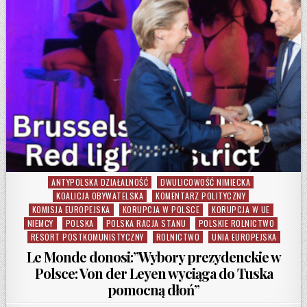
ANTYPOLSKA DZIAŁALNOŚĆ
DWULICOWOŚĆ NIMIECKA
Posted in
KOALICJA OBYWATELSKA
KOMENTARZ POLITYCZNY
KOMISJA EUROPEJSKA
KORUPCJA W POLSCE
KORUPCJA W UE
NIEMCY
POLSKA
POLSKA RACJA STANU
POLSKIE ROLNICTWO
RESORT POSTKOMUNISTYCZNY
ROLNICTWO
UNIA EUROPEJSKA
Le Monde donosi:”Wybory prezydenckie w
Polsce: Von der Leyen wyciąga do Tuska
pomocną dłoń”