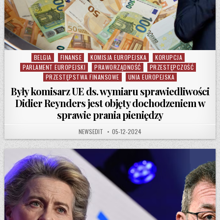
BELGIA
FINANSE
KOMISJA EUROPEJSKA
KORUPCJA
Posted in
PARLAMENT EUROPEJSKI
PRAWORZĄDNOŚĆ
PRZESTĘPCZOŚĆ
PRZESTĘPSTWA FINANSOWE
UNIA EUROPEJSKA
Były komisarz UE ds. wymiaru sprawiedliwości
Didier Reynders jest objęty dochodzeniem w
sprawie prania pieniędzy
AUTHOR:
PUBLISHED DATE:
NEWSEDIT
05-12-2024