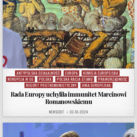
ANTYPOLSKA DZIAŁALNOŚĆ
EUROPA
KOMISJA EUROPEJSKA
Posted in
KORUPCJA W UE
POLSKA
POLSKA RACJA STANU
PRAWORZĄDNOŚĆ
RESORT POSTKOMUNISTYCZNY
UNIA EUROPEJSKA
Rada Europy uchyliła immunitet Marcinowi
Romanowskiemu
AUTHOR:
PUBLISHED DATE:
NEWSEDIT
03-10-2024