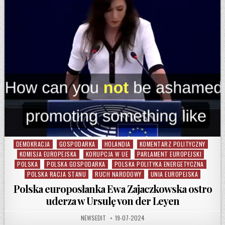
DEMOKRACJA
GOSPODARKA
HOLANDIA
KOMENTARZ POLITYCZNY
Posted in
KOMISJA EUROPEJSKA
KORUPCJA W UE
PARLAMENT EUROPEJSKI
POLSKA
POLSKA GOSPODARKA
POLSKA POLITYKA ENERGETYCZNA
POLSKA RACJA STANU
RUCH NARODOWY
UNIA EUROPEJSKA
Polska europosłanka Ewa Zajaczkowska ostro
uderza w Ursulę von der Leyen
AUTHOR:
PUBLISHED DATE:
NEWSEDIT
19-07-2024