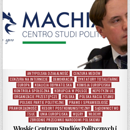
ANTYPOLSKA DZIAŁALNOŚĆ
CENZURA MEDIÓW
Posted in
CENZURA NA INTERNECIE
DEMOKRACJA
DYKTATURY TOTALITARNE
EUROPA
KOALICJA OBYWATELSKA
KOMISJA EUROPEJSKA
KONTROLA SPOŁECZNA
KORUPCJA W POLSCE
NEPOTYZM UE
ORGANIZACJE PRZESTĘPCZE
POLSKA
POLSKA RACJA STANU
POLSKIE PARTIE POLITYCZNE
PRAWO I SPRAWIEDLIOŚĆ
PRAWORZĄDNOŚĆ
RESORT POSTKOMUNISTYCZNY
SĄDOWNICTWO
TSUE
UNIA EUROPEJSKA
WĘGRY
WŁOCHY
ZBRODNIE PRZECIWKO NARODOWI POLSKIEMU
Włoskie Centrum Studiów Politycznych i