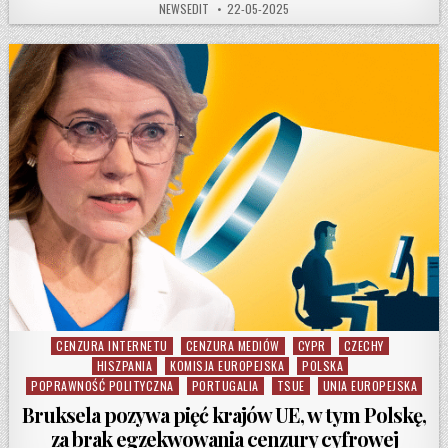
AUTHOR:
PUBLISHED DATE:
NEWSEDIT
22-05-2025
CENZURA INTERNETU
CENZURA MEDIÓW
CYPR
CZECHY
Posted in
HISZPANIA
KOMISJA EUROPEJSKA
POLSKA
POPRAWNOŚĆ POLITYCZNA
PORTUGALIA
TSUE
UNIA EUROPEJSKA
Bruksela pozywa pięć krajów UE, w tym Polskę,
za brak egzekwowania cenzury cyfrowej