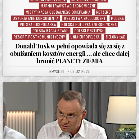
MARNOTRAWSTWO EKONOMICZNE
MISTYFIKACJA GLOBALNEGO OCIEPLANIA
NETZERO
OSZUKIWANIE KONSUMENTA
OSZUSTWA EKOLOGICZNE
POLSKA
POLSKA GOSPODARKA
POLSKA POLITYKA ENERGETYCZNA
POLSKA RACJA STANU
POLSKI PRZEMYSŁ
RESORT POSTKOMUNISTYCZNY
UNIA EUROPEJSKA
ZIELONY ŁAD
Donald Tusk w pełni opowiada się za się z
obniżaniem kosztów energii … ale chce dalej
bronić PLANETY ZIEMIA
AUTHOR:
PUBLISHED DATE:
NEWSEDIT
08-02-2025