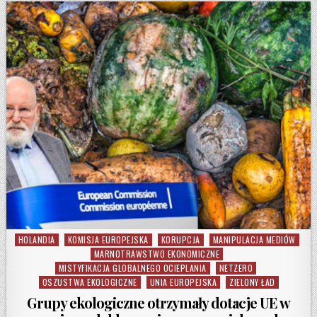
HOLANDIA
KOMISJA EUROPEJSKA
KORUPCJA
MANIPULACJA MEDIÓW
Posted in
MARNOTRAWSTWO EKONOMICZNE
MISTYFIKACJA GLOBALNEGO OCIEPLANIA
NETZERO
OSZUSTWA EKOLOGICZNE
UNIA EUROPEJSKA
ZIELONY ŁAD
Grupy ekologiczne otrzymały dotacje UE w