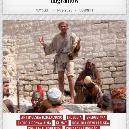
migrantów
AUTHOR:
PUBLISHED DATE:
ON NA MOCY UNIJNEGO P
NEWSEDIT
13-02-2025
1 COMMENT
ANTYPOLSKA DZIAŁALNOŚĆ
EKOLOGIA
ENERGETYKA
Posted in
ENERGIA ODNAWIALNA
KLIMAT
KOALICJA OBYWATELSKA
KOMISJA EUROPEJSKA
KONTROLA LUDNOŚCI