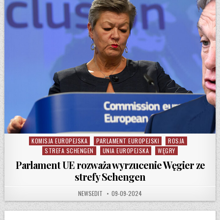
KOMISJA EUROPEJSKA
PARLAMENT EUROPEJSKI
ROSJA
Posted in
STREFA SCHENGEN
UNIA EUROPEJSKA
WĘGRY
Parlament UE rozważa wyrzucenie Węgier ze
strefy Schengen
AUTHOR:
PUBLISHED DATE:
NEWSEDIT
09-09-2024