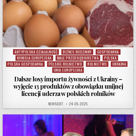
ANTYPOLSKA DZIAŁALNOŚĆ
BIZNES RODZINNY
GOSPODARKA
Posted in
KOMISJA EUROPEJSKA
MAŁE PRZEDSIĘBIORSTWA
POLSKA
POLSKA GOSPODARKA
POLSKIE ROLNICTWO
ROLNICTWO
UKRAINA
UNIA EUROPEJSKA
Dalsze losy importu żywności z Ukrainy –
wyjęcie 13 produktów z obowiązku unijnej
licencji uderza w polskich rolników
AUTHOR:
PUBLISHED DATE:
NEWSEDIT
24-05-2025