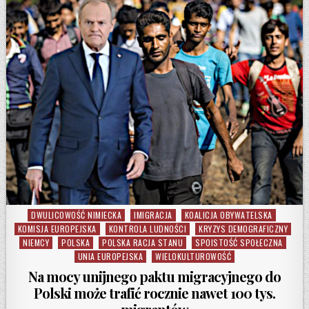
DWULICOWOŚĆ NIMIECKA
IMIGRACJA
KOALICJA OBYWATELSKA
Posted in
KOMISJA EUROPEJSKA
KONTROLA LUDNOŚCI
KRYZYS DEMOGRAFICZNY
NIEMCY
POLSKA
POLSKA RACJA STANU
SPOISTOŚĆ SPOŁECZNA
UNIA EUROPEJSKA
WIELOKULTUROWOŚĆ
Na mocy unijnego paktu migracyjnego do
Polski może trafić rocznie nawet 100 tys.