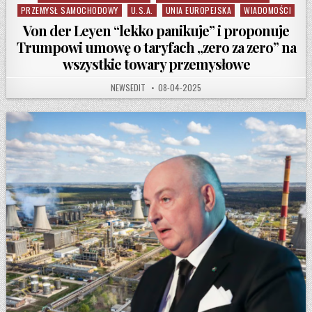
PRZEMYSŁ SAMOCHODOWY
U.S.A.
UNIA EUROPEJSKA
WIADOMOŚCI
Von der Leyen “lekko panikuje” i proponuje
Trumpowi umowę o taryfach „zero za zero” na
wszystkie towary przemysłowe
AUTHOR:
PUBLISHED DATE:
NEWSEDIT
08-04-2025