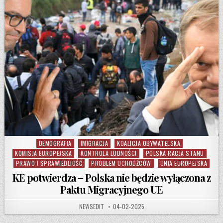
DEMOGRAFIA
IMIGRACJA
KOALICJA OBYWATELSKA
Posted in
KOMISJA EUROPEJSKA
KONTROLA LUDNOŚCI
POLSKA RACJA STANU
PRAWO I SPRAWIEDLIOŚĆ
PROBLEM UCHODŹCÓW
UNIA EUROPEJSKA
KE potwierdza – ​​Polska nie będzie wyłączona z
Paktu Migracyjnego UE
AUTHOR:
PUBLISHED DATE:
NEWSEDIT
04-02-2025