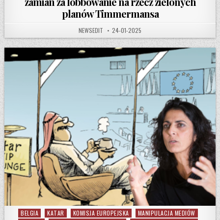
zamian za lobbowanie na rzecz zielonych
planów Timmermansa
AUTHOR:
PUBLISHED DATE:
NEWSEDIT
24-01-2025
BELGIA
KATAR
KOMISJA EUROPEJSKA
MANIPULACJA MEDIÓW
Posted in