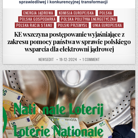
ENERGIA JĄDROWA
KOMISJA EUROPEJSKA
POLSKA
Posted in
POLSKA GOSPODARKA
POLSKA POLITYKA ENERGETYCZNA
POLSKA RACJA STANU
POLSKI PRZEMYSŁ
UNIA EUROPEJSKA
KE wszczyna postępowanie wyjaśniające z
zakresu pomocy państwa w sprawie polskiego
wsparcia dla elektrowni jądrowej
AUTHOR:
PUBLISHED DATE:
ON KE WSZCZYNA POSTĘP
NEWSEDIT
19-12-2024
1 COMMENT