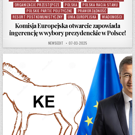
ORGANIZACJE PRZESTĘPCZE
POLSKA
POLSKA RACJA STANU
POLSKIE PARTIE POLITYCZNE
PRAWORZĄDNOŚĆ
RESORT POSTKOMUNISTYCZNY
UNIA EUROPEJSKA
WIADOMOŚCI
Komisja Europejska otwarcie zapowiada
ingerencję w wybory prezydenckie w Polsce!
AUTHOR:
PUBLISHED DATE:
NEWSEDIT
07-03-2025