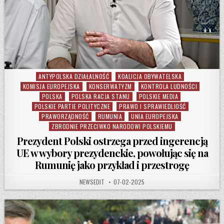
ANTYPOLSKA DZIAŁALNOŚĆ
KOALICJA OBYWATELSKA
Posted in
KOMISJA EUROPEJSKA
KONSERWATYZM
KONTROLA LUDNOŚCI
POLSKA
POLSKA RACJA STANU
POLSKIE MEDIA
POLSKIE PARTIE POLITYCZNE
PRAWO I SPRAWIEDLIOŚĆ
PRAWORZĄDNOŚĆ
RUMUNIA
UNIA EUROPEJSKA
ZBRODNIE PRZECIWKO NARODOWI POLSKIEMU
Prezydent Polski ostrzega przed ingerencją
UE w wybory prezydenckie, powołując się na
Rumunię jako przykład i przestrogę
AUTHOR:
PUBLISHED DATE:
NEWSEDIT
07-02-2025