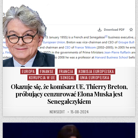
EUROPA
FINANSE
FRANCJA
KOMISJA EUROPEJSKA
Posted in
KORUPCJA W UE
SENEGAL
UNIA EUROPEJSKA
Okazuje się, że komisarz UE, Thierry Breton,
próbujący cenzurować Elona Muska jest
Senegalczykiem
AUTHOR:
PUBLISHED DATE:
NEWSEDIT
15-08-2024