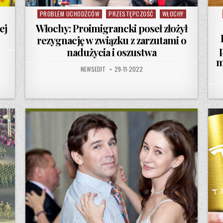
PROBLEM UCHODŹCÓW
PRZESTĘPCZOŚĆ
WŁOCHY
Posted in
ej
Włochy: Proimigrancki poseł złożył
rezygnację w związku z zarzutami o
nadużycia i oszustwa
m
AUTHOR:
PUBLISHED DATE:
NEWSEDIT
29-11-2022