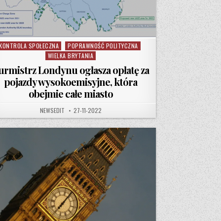
KONTROLA SPOŁECZNA
POPRAWNOŚĆ POLITYCZNA
osted in
WIELKA BRYTANIA
urmistrz Londynu ogłasza opłatę za
pojazdy wysokoemisyjne, która
obejmie całe miasto
AUTHOR:
PUBLISHED DATE:
NEWSEDIT
27-11-2022