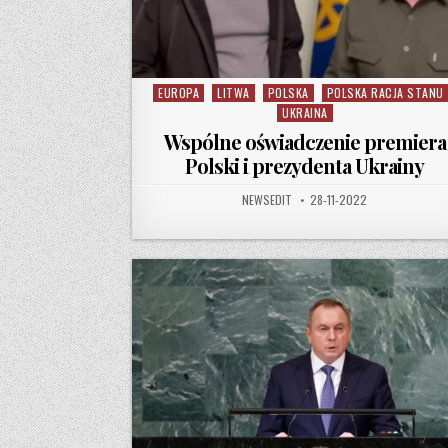
EUROPA
LITWA
POLSKA
POLSKA RACJA STANU
Posted in
UKRAINA
Wspólne oświadczenie premiera
Polski i prezydenta Ukrainy
AUTHOR:
PUBLISHED DATE:
NEWSEDIT
28-11-2022