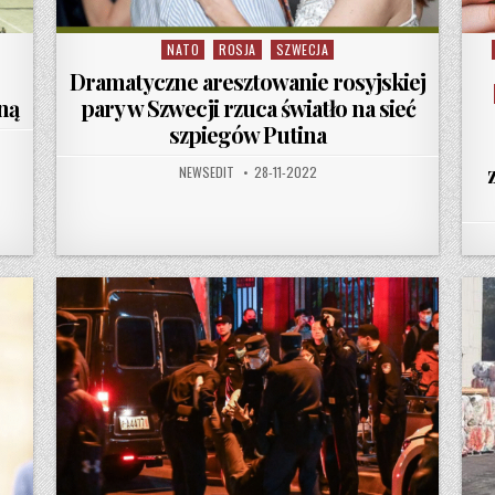
NATO
ROSJA
SZWECJA
Posted in
Dramatyczne aresztowanie rosyjskiej
ną
pary w Szwecji rzuca światło na sieć
szpiegów Putina
AUTHOR:
PUBLISHED DATE:
NEWSEDIT
28-11-2022