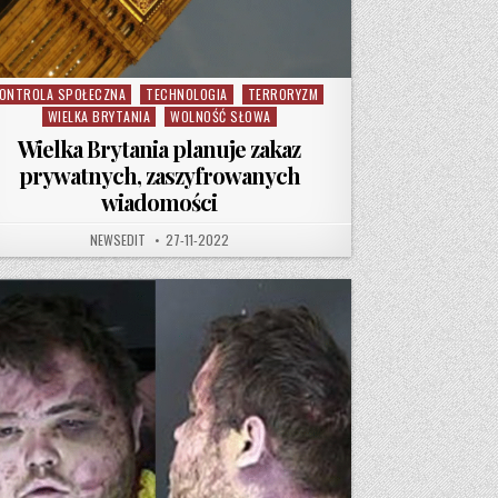
ONTROLA SPOŁECZNA
TECHNOLOGIA
TERRORYZM
sted in
WIELKA BRYTANIA
WOLNOŚĆ SŁOWA
Wielka Brytania planuje zakaz
prywatnych, zaszyfrowanych
wiadomości
AUTHOR:
PUBLISHED DATE:
NEWSEDIT
27-11-2022