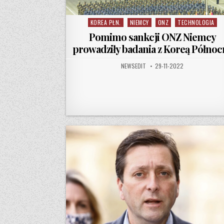
KOREA PŁN.
NIEMCY
ONZ
TECHNOLOGIA
Posted in
Pomimo sankcji ONZ Niemcy
prowadziły badania z Koreą Północ
AUTHOR:
PUBLISHED DATE:
NEWSEDIT
29-11-2022