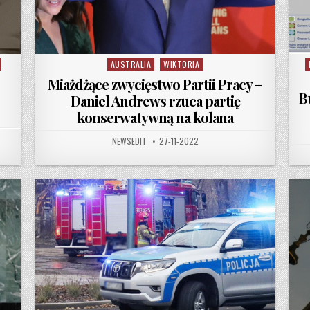
AUSTRALIA
WIKTORIA
Posted in
P
Miażdżące zwycięstwo Partii Pracy –
B
Daniel Andrews rzuca partię
konserwatywną na kolana
AUTHOR:
PUBLISHED DATE:
NEWSEDIT
27-11-2022