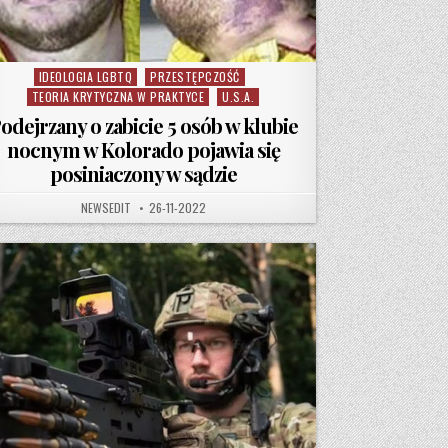
IDEOLOGIA LGBTQ
PRZESTĘPCZOŚĆ
Posted in
TEORIA KRYTYCZNA W PRAKTYCE
U.S.A.
odejrzany o zabicie 5 osób w klubie
nocnym w Kolorado pojawia się
posiniaczony w sądzie
AUTHOR:
PUBLISHED DATE:
NEWSEDIT
26-11-2022