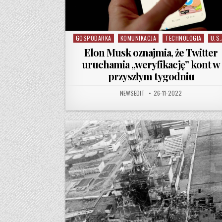
GOSPODARKA
KOMUNIKACJA
TECHNOLOGIA
U.S.
Posted in
Elon Musk oznajmia, że Twitter
uruchamia „weryfikację” kont w
przyszłym tygodniu
AUTHOR:
PUBLISHED DATE:
NEWSEDIT
26-11-2022