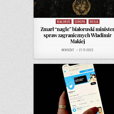
BIAŁORUŚ
EUROPA
ROSJA
Posted in
Zmarł “nagle” białoruski ministe
spraw zagranicznych Władimir
Makiej
AUTHOR:
PUBLISHED DATE:
NEWSEDIT
27-11-2022