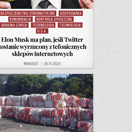
BEZPIECZEŃSTWO CYBERNETYCZNE
GOSPODARKA
Posted in
KOMUNIKACJA
KONTROLA SPOŁECZNA
SKRAJNA LEWICA
TECHNOLOGIA
TECHNOLOGIA
U.S.A.
Elon Musk ma plan, jeśli Twitter
zostanie wyrzucony z tefonicznych
sklepów internetowych
AUTHOR:
PUBLISHED DATE:
NEWSEDIT
28-11-2022