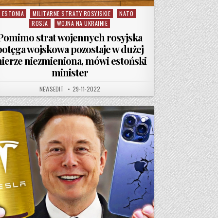
ESTONIA
MILITARNE STRATY ROSYJSKIE
NATO
Posted in
ROSJA
WOJNA NA UKRAINIE
Pomimo strat wojennych rosyjska
potęga wojskowa pozostaje w dużej
ierze niezmieniona, mówi estoński
minister
AUTHOR:
PUBLISHED DATE:
NEWSEDIT
29-11-2022