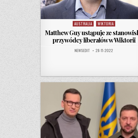
AUSTRALIA
WIKTORIA
Posted in
Matthew Guy ustąpuje ze stanowis
przywódcy liberałów w Wiktorii
AUTHOR:
PUBLISHED DATE:
NEWSEDIT
28-11-2022