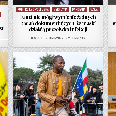
KONTROLA SPOŁECZNA
MEDYCYNA
PANDEMIA
U.S.A.
Posted in
Fauci nie mógł wymienić żadnych
ą
badań dokumentujcych, że maski
g
st
działają przeciwko infekcji
AUTHOR:
PUBLISHED DATE:
ON FAUCI NIE MÓGŁ WYM
NEWSEDIT
30-11-2022
2 COMMENTS
DZENIE NIEMCY, ŻE NIE MOGĄ WYSŁAĆ RAKIET PATRIOT NA UKRAINĘ, JEST OPARTE NA KŁAMS