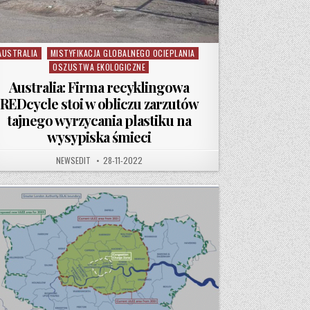
AUSTRALIA
MISTYFIKACJA GLOBALNEGO OCIEPLANIA
osted in
OSZUSTWA EKOLOGICZNE
Australia: Firma recyklingowa
REDcycle stoi w obliczu zarzutów
tajnego wyrzycania plastiku na
wysypiska śmieci
AUTHOR:
PUBLISHED DATE:
NEWSEDIT
28-11-2022