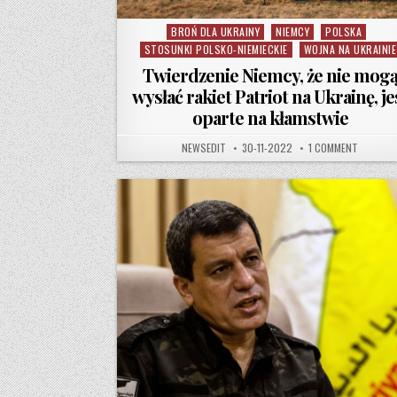
BROŃ DLA UKRAINY
NIEMCY
POLSKA
Posted in
STOSUNKI POLSKO-NIEMIECKIE
WOJNA NA UKRAINIE
Twierdzenie Niemcy, że nie mog
wysłać rakiet Patriot na Ukrainę, je
oparte na kłamstwie
AUTHOR:
PUBLISHED DATE:
ON TWIER
NEWSEDIT
30-11-2022
1 COMMENT