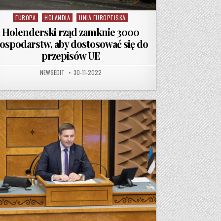
EUROPA
HOLANDIA
UNIA EUROPEJSKA
Posted in
Holenderski rząd zamknie 3000
ospodarstw, aby dostosować się do
przepisów UE
IENIĆ ŻADNYCH BADAŃ DOKUMENTUJCYCH, ŻE MASKI DZIAŁAJĄ PRZECIWKO INFEKCJI
AUTHOR:
PUBLISHED DATE:
NEWSEDIT
30-11-2022
TWIE