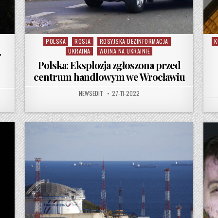
POLSKA
ROSJA
ROSYJSKA DEZINFORMACJA
K
Posted in
Po
UKRAINA
WOJNA NA UKRAINIE
r
Polska: Eksplozja zgłoszona przed
centrum handlowym we Wrocławiu
AUTHOR:
PUBLISHED DATE:
NEWSEDIT
27-11-2022