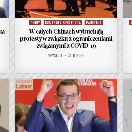
CHINY
KONTROLA SPOŁECZNA
PANDEMIA
Posted in
P
ka
W całych Chinach wybuchają
protesty w związku z ograniczeniami
związanymi z COVID-19
AUTHOR:
PUBLISHED DATE:
NEWSEDIT
28-11-2022