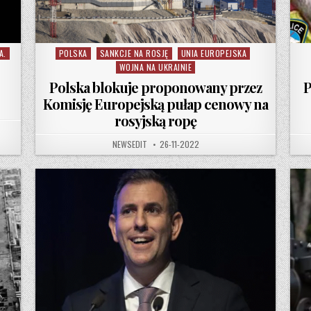
A.
POLSKA
SANKCJE NA ROSJĘ
UNIA EUROPEJSKA
Posted in
WOJNA NA UKRAINIE
Polska blokuje proponowany przez
P
Komisję Europejską pułap cenowy na
rosyjską ropę
AUTHOR:
PUBLISHED DATE:
NEWSEDIT
26-11-2022