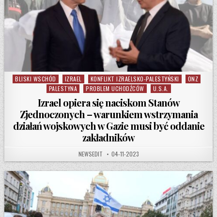
BLISKI WSCHÓD
IZRAEL
KONFLIKT IZRAELSKO-PALESTYŃSKI
ONZ
Posted in
PALESTYNA
PROBLEM UCHODŹCÓW
U.S.A.
Izrael opiera się naciskom Stanów
Zjednoczonych – warunkiem wstrzymania
działań wojskowych w Gazie musi być oddanie
zakładników
AUTHOR:
PUBLISHED DATE:
NEWSEDIT
04-11-2023