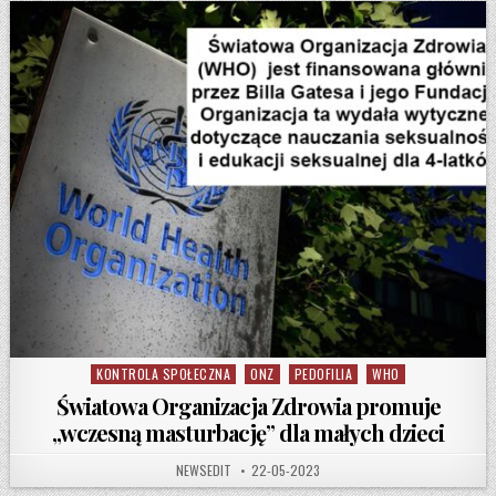
KONTROLA SPOŁECZNA
ONZ
PEDOFILIA
WHO
Posted in
Światowa Organizacja Zdrowia promuje
„wczesną masturbację” dla małych dzieci
AUTHOR:
PUBLISHED DATE:
NEWSEDIT
22-05-2023