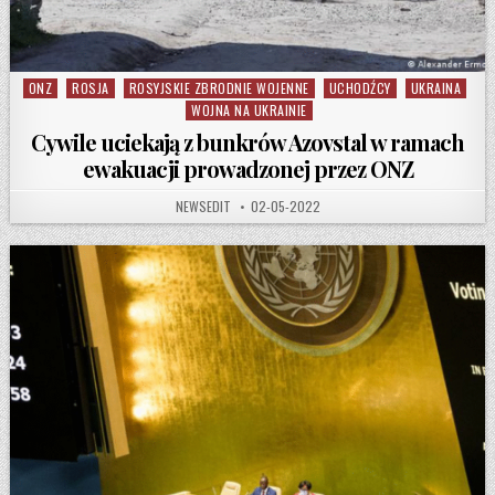
ONZ
ROSJA
ROSYJSKIE ZBRODNIE WOJENNE
UCHODŹCY
UKRAINA
Posted in
WOJNA NA UKRAINIE
Cywile uciekają z bunkrów Azovstal w ramach
ewakuacji prowadzonej przez ONZ
AUTHOR:
PUBLISHED DATE:
NEWSEDIT
02-05-2022