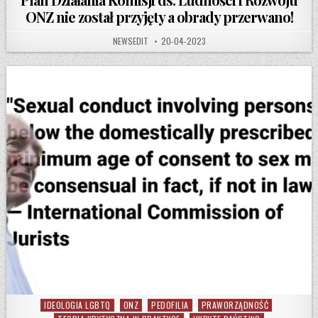
ONZ nie został przyjęty a obrady przerwano!
AUTHOR:
PUBLISHED DATE:
NEWSEDIT
20-04-2023
IDEOLOGIA LGBTQ
ONZ
PEDOFILIA
PRAWORZĄDNOŚĆ
Posted in