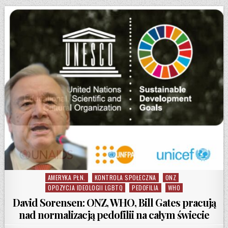
AMERYKA PŁN.
KONTROLA SPOŁECZNA
ONZ
Posted in
OPOZYCJA IDEOLOGII LGBTQ
PEDOFILIA
WHO
David Sorensen: ONZ, WHO, Bill Gates pracują
nad normalizacją pedofilii na całym świecie