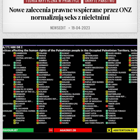
TEORIA KRYTYCZNA W PRAKTYCE
UKRYTE PAŃSTWO
Nowe zalecenia prawne wspierane przez ONZ
normalizują seks z nieletnimi
AUTHOR:
PUBLISHED DATE:
NEWSEDIT
19-04-2023