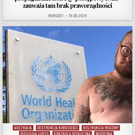
zauważa tam brak praworządności
AUTHOR:
PUBLISHED DATE:
NEWSEDIT
19-08-2024
AUSTRALIA
DESTRUKCJA KOBIECOŚCI
DESTRUKCJA RODZINY
Posted in
IDEOLOGIA LGBTQ
KONTROLA SPOŁECZNA
MEDYCYNA