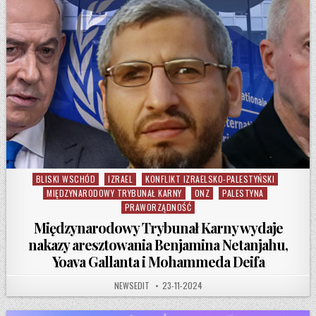
BLISKI WSCHÓD
IZRAEL
KONFLIKT IZRAELSKO-PALESTYŃSKI
Posted in
MIĘDZYNARODOWY TRYBUNAŁ KARNY
ONZ
PALESTYNA
PRAWORZĄDNOŚĆ
Międzynarodowy Trybunał Karny wydaje
nakazy aresztowania Benjamina Netanjahu,
Yoava Gallanta i Mohammeda Deifa
AUTHOR:
PUBLISHED DATE:
NEWSEDIT
23-11-2024