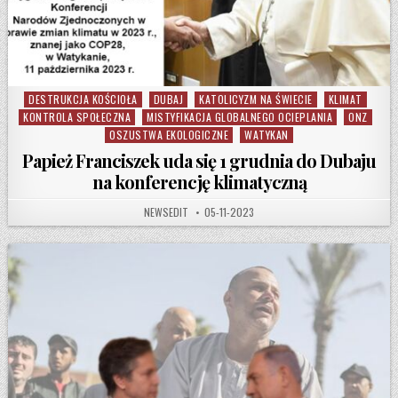
DESTRUKCJA KOŚCIOŁA
DUBAJ
KATOLICYZM NA ŚWIECIE
KLIMAT
Posted in
KONTROLA SPOŁECZNA
MISTYFIKACJA GLOBALNEGO OCIEPLANIA
ONZ
OSZUSTWA EKOLOGICZNE
WATYKAN
Papież Franciszek uda się 1 grudnia do Dubaju
na konferencję klimatyczną
AUTHOR:
PUBLISHED DATE:
NEWSEDIT
05-11-2023