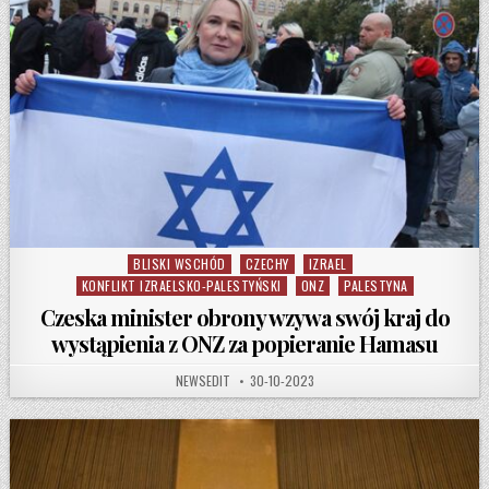
BLISKI WSCHÓD
CZECHY
IZRAEL
Posted in
KONFLIKT IZRAELSKO-PALESTYŃSKI
ONZ
PALESTYNA
Czeska minister obrony wzywa swój kraj do
wystąpienia z ONZ za popieranie Hamasu
AUTHOR:
PUBLISHED DATE:
NEWSEDIT
30-10-2023