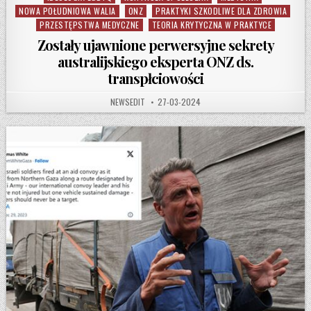
NOWA POŁUDNIOWA WALIA
ONZ
PRAKTYKI SZKODLIWE DLA ZDROWIA
PRZESTĘPSTWA MEDYCZNE
TEORIA KRYTYCZNA W PRAKTYCE
Zostały ujawnione perwersyjne sekrety
australijskiego eksperta ONZ ds.
transpłciowości
AUTHOR:
PUBLISHED DATE:
NEWSEDIT
27-03-2024