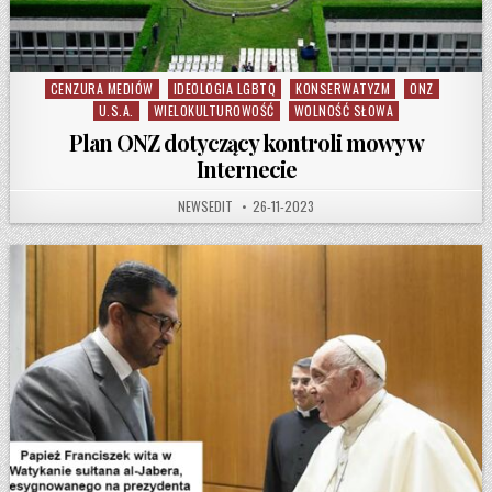
CENZURA MEDIÓW
IDEOLOGIA LGBTQ
KONSERWATYZM
ONZ
Posted in
U.S.A.
WIELOKULTUROWOŚĆ
WOLNOŚĆ SŁOWA
Plan ONZ dotyczący kontroli mowy w
Internecie
AUTHOR:
PUBLISHED DATE:
NEWSEDIT
26-11-2023