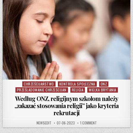
CHRZEŚCIJAŃSTWO
KONTROLA SPOŁECZNA
ONZ
Posted in
PRZEŚLADOWANIE CHRZEŚCIJAN
RELIGIA
WIELKA BRYTANIA
Według ONZ, religijnym szkołom należy
„zakazać stosowania religii” jako kryteria
rekrutacji
AUTHOR:
PUBLISHED DATE:
ON WEDŁUG ONZ, RELIGIJ
NEWSEDIT
07-06-2023
1 COMMENT