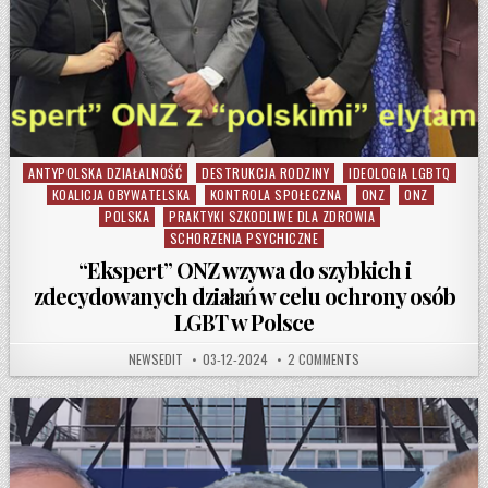
ANTYPOLSKA DZIAŁALNOŚĆ
DESTRUKCJA RODZINY
IDEOLOGIA LGBTQ
Posted in
KOALICJA OBYWATELSKA
KONTROLA SPOŁECZNA
ONZ
ONZ
POLSKA
PRAKTYKI SZKODLIWE DLA ZDROWIA
SCHORZENIA PSYCHICZNE
“Ekspert” ONZ wzywa do szybkich i
zdecydowanych działań w celu ochrony osób
LGBT w Polsce
AUTHOR:
PUBLISHED DATE:
ON “EKSPERT” ONZ WZY
NEWSEDIT
03-12-2024
2 COMMENTS