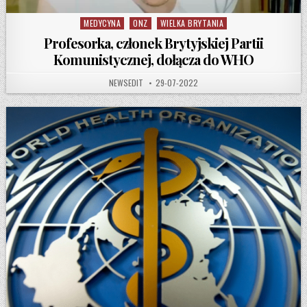
MEDYCYNA
ONZ
WIELKA BRYTANIA
Posted in
Profesorka, członek Brytyjskiej Partii
Komunistycznej, dołącza do WHO
AUTHOR:
PUBLISHED DATE:
NEWSEDIT
29-07-2022