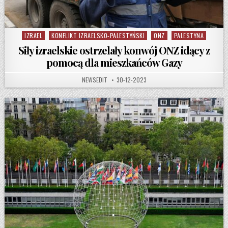
IZRAEL
KONFLIKT IZRAELSKO-PALESTYŃSKI
ONZ
PALESTYNA
Posted in
Siły izraelskie ostrzelały konwój ONZ idący z
pomocą dla mieszkańców Gazy
AUTHOR:
PUBLISHED DATE:
NEWSEDIT
30-12-2023