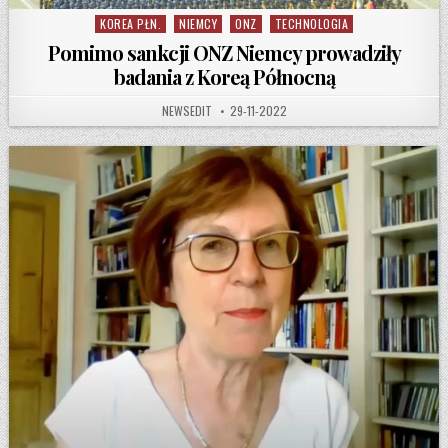
KOREA PŁN.
NIEMCY
ONZ
TECHNOLOGIA
Posted in
Pomimo sankcji ONZ Niemcy prowadziły
badania z Koreą Północną
AUTHOR:
PUBLISHED DATE:
NEWSEDIT
29-11-2022