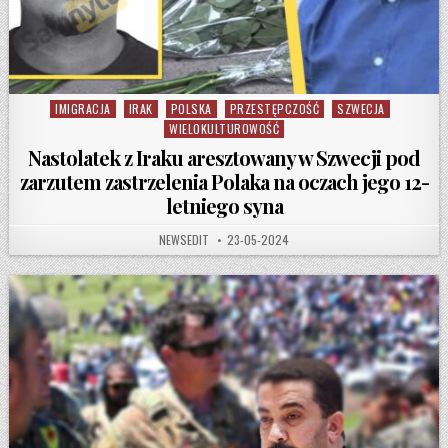
IMIGRACJA
IRAK
POLSKA
PRZESTĘPCZOŚĆ
SZWECJA
Posted in
WIELOKULTUROWOŚĆ
Nastolatek z Iraku aresztowany w Szwecji pod
zarzutem zastrzelenia Polaka na oczach jego 12-
letniego syna
AUTHOR:
PUBLISHED DATE:
NEWSEDIT
23-05-2024