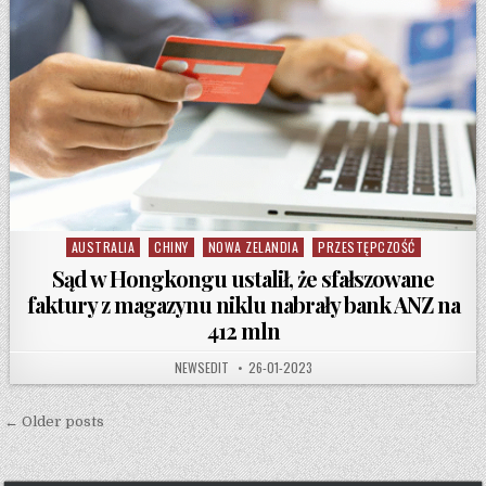
AUSTRALIA
CHINY
NOWA ZELANDIA
PRZESTĘPCZOŚĆ
Posted in
Sąd w Hongkongu ustalił, że sfałszowane
faktury z magazynu niklu nabrały bank ANZ na
412 mln
AUTHOR:
PUBLISHED DATE:
NEWSEDIT
26-01-2023
Posts navigation
← Older posts