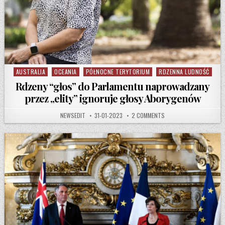
AUSTRALIA
OCEANIA
PÓŁNOCNE TERYTORIUM
RDZENNA LUDNOŚĆ
Posted in
Rdzeny “głos” do Parlamentu naprowadzany
przez „elity” ignoruje głosy Aborygenów
AUTHOR:
PUBLISHED DATE:
ON RDZENY “GŁOS” DO 
NEWSEDIT
31-01-2023
2 COMMENTS