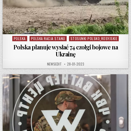
POLSKA
POLSKA RACJA STANU
STOSUNKI POLSKO_ROSYJSKIE
Posted in
Polska planuje wysłać 74 czołgi bojowe na
Ukrainę
AUTHOR:
PUBLISHED DATE:
NEWSEDIT
28-01-2023