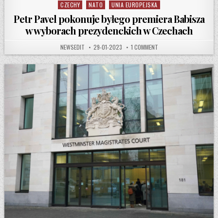
CZECHY
NATO
UNIA EUROPEJSKA
Posted in
Petr Pavel pokonuje byłego premiera Babisza
w wyborach prezydenckich w Czechach
AUTHOR:
PUBLISHED DATE:
ON PETR PAVEL POKONUJ
NEWSEDIT
29-01-2023
1 COMMENT