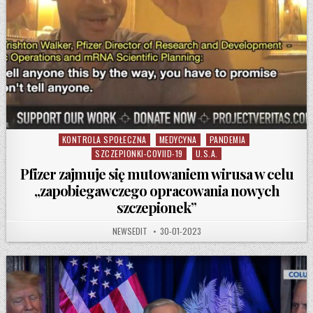
KONTROLA SPOŁECZNA
MEDYCYNA
PANDEMIA
Posted in
SZCZEPIONKI-COVIID-19
U.S.A.
Pfizer zajmuje się mutowaniem wirusa w celu
„zapobiegawczego opracowania nowych
szczepionek”
AUTHOR:
PUBLISHED DATE:
NEWSEDIT
30-01-2023