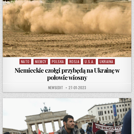
NATO
NIEMCY
POLSKA
ROSJA
U.S.A.
UKRAINA
Posted in
Niemieckie czołgi przybędą na Ukrainę w
połowie wiosny
AUTHOR:
PUBLISHED DATE:
NEWSEDIT
27-01-2023