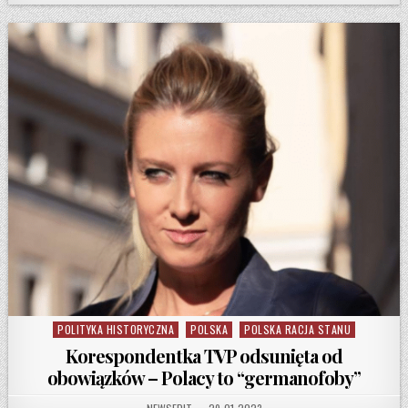
POLITYKA HISTORYCZNA
POLSKA
POLSKA RACJA STANU
Posted in
Korespondentka TVP odsunięta od
obowiązków – Polacy to “germanofoby”
AUTHOR:
PUBLISHED DATE: