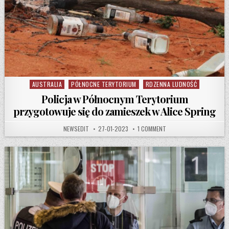
AUSTRALIA
PÓŁNOCNE TERYTORIUM
RDZENNA LUDNOŚĆ
Posted in
Policja w Północnym Terytorium
przygotowuje się do zamieszek w Alice Spring
AUTHOR:
PUBLISHED DATE:
ON POLICJA W PÓŁNOCNY
NEWSEDIT
27-01-2023
1 COMMENT