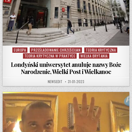
EUROPA
PRZEŚLADOWANIE CHRZEŚCIJAN
TEORIA KRYTYCZNA
Posted in
TEORIA KRYTYCZNA W PRAKTYCE
WIELKA BRYTANIA
Londyński uniwersytet anuluje nazwy Boże
Narodzenie, Wielki Post i Wielkanoc
AUTHOR:
PUBLISHED DATE:
NEWSEDIT
31-01-2023