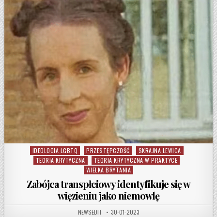
IDEOLOGIA LGBTQ
PRZESTĘPCZOŚĆ
SKRAJNA LEWICA
Posted in
TEORIA KRYTYCZNA
TEORIA KRYTYCZNA W PRAKTYCE
WIELKA BRYTANIA
Zabójca transpłciowy identyfikuje się w
więzieniu jako niemowlę
AUTHOR:
PUBLISHED DATE:
NEWSEDIT
30-01-2023