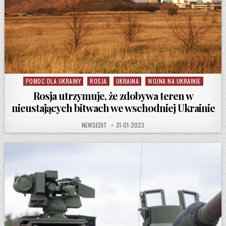
POMOC DLA UKRAINY
ROSJA
UKRAINA
WOJNA NA UKRAINIE
Posted in
Rosja utrzymuje, że zdobywa teren w
nieustających bitwach we wschodniej Ukrainie
AUTHOR:
PUBLISHED DATE:
NEWSEDIT
31-01-2023