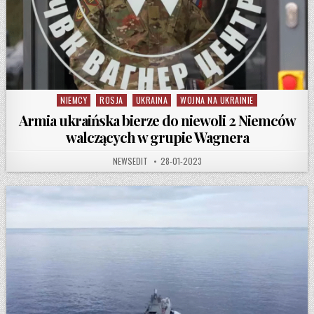
NIEMCY
ROSJA
UKRAINA
WOJNA NA UKRAINIE
Posted in
Armia ukraińska bierze do niewoli 2 Niemców
walczących w grupie Wagnera
AUTHOR:
PUBLISHED DATE:
NEWSEDIT
28-01-2023