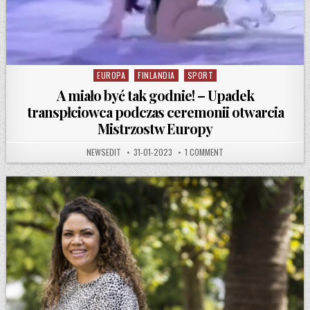
EUROPA
FINLANDIA
SPORT
Posted in
A miało być tak godnie! – Upadek
transpłciowca podczas ceremonii otwarcia
Mistrzostw Europy
AUTHOR:
PUBLISHED DATE:
ON A MIAŁO BYĆ TAK GO
NEWSEDIT
31-01-2023
1 COMMENT