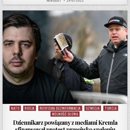
NEWSEDIT
29-01-2023
NATO
ROSJA
ROSYJSKA DEZINFORMACJA
SZWECJA
TURCJA
Posted in
WOLNOŚĆ SŁOWA
Dziennikarz powiązany z mediami Kremla
sfinansował protest przeciwko spaleniu