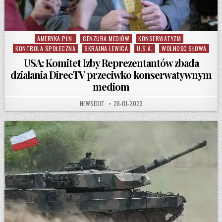
AMERYKA PŁN.
CENZURA MEDIÓW
KONSERWATYZM
Posted in
KONTROLA SPOŁECZNA
SKRAJNA LEWICA
U.S.A.
WOLNOŚĆ SŁOWA
USA: Komitet Izby Reprezentantów zbada
działania DirecTV przeciwko konserwatywnym
mediom
AUTHOR:
PUBLISHED DATE:
NEWSEDIT
28-01-2023