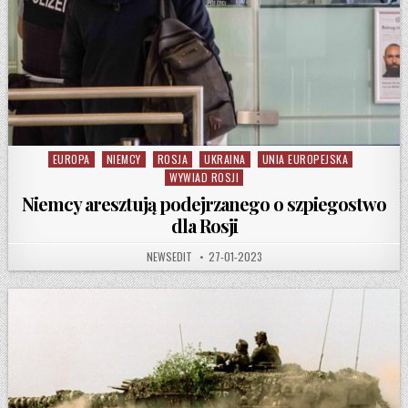
EUROPA
NIEMCY
ROSJA
UKRAINA
UNIA EUROPEJSKA
Posted in
WYWIAD ROSJI
Niemcy aresztują podejrzanego o szpiegostwo
dla Rosji
AUTHOR:
PUBLISHED DATE:
NEWSEDIT
27-01-2023