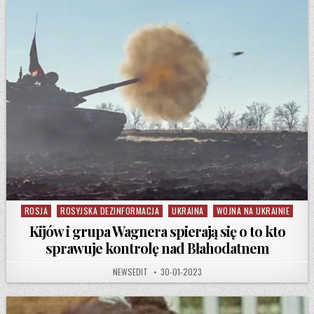
ROSJA
ROSYJSKA DEZINFORMACJA
UKRAINA
WOJNA NA UKRAINIE
Posted in
Kijów i grupa Wagnera spierają się o to kto
sprawuje kontrolę nad Błahodatnem
AUTHOR:
PUBLISHED DATE:
NEWSEDIT
30-01-2023