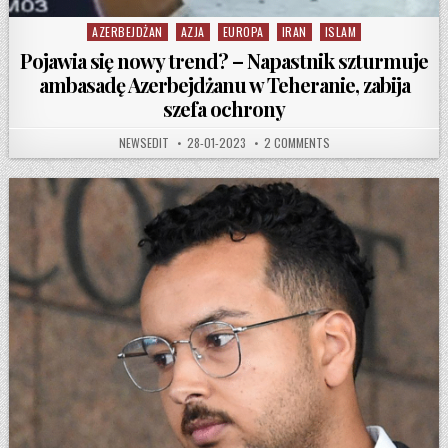
AZERBEJDŻAN
AZJA
EUROPA
IRAN
ISLAM
Posted in
Pojawia się nowy trend? – Napastnik szturmuje
ambasadę Azerbejdżanu w Teheranie, zabija
szefa ochrony
AUTHOR:
PUBLISHED DATE:
ON POJAWIA SIĘ NOWY 
NEWSEDIT
28-01-2023
2 COMMENTS