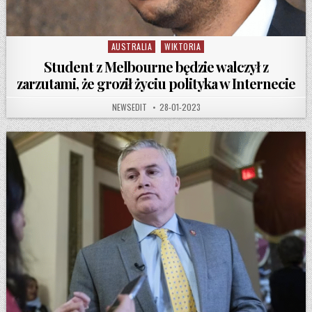
AUSTRALIA
WIKTORIA
Posted in
Student z Melbourne będzie walczył z
zarzutami, że groził życiu polityka w Internecie
AUTHOR:
PUBLISHED DATE:
NEWSEDIT
28-01-2023