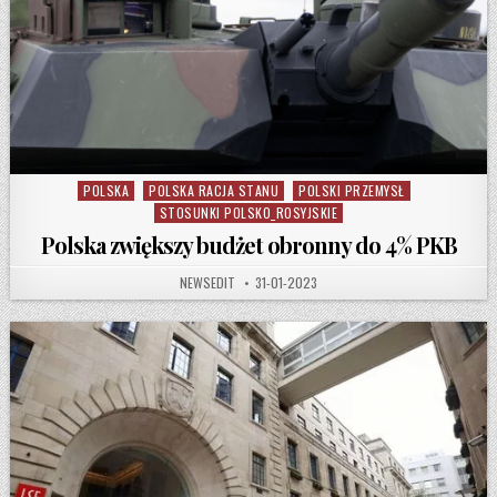
POLSKA
POLSKA RACJA STANU
POLSKI PRZEMYSŁ
Posted in
STOSUNKI POLSKO_ROSYJSKIE
Polska zwiększy budżet obronny do 4% PKB
AUTHOR:
PUBLISHED DATE:
NEWSEDIT
31-01-2023