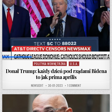
POLITYKA WEWNĘTRZNA
U.S.A.
Posted in
Donal Trump: każdy dzień pod rządami Bidena
to jak prima aprilis
AUTHOR:
PUBLISHED DATE:
ON DONAL TRUMP: KAŻDY 
NEWSEDIT
30-01-2023
1 COMMENT