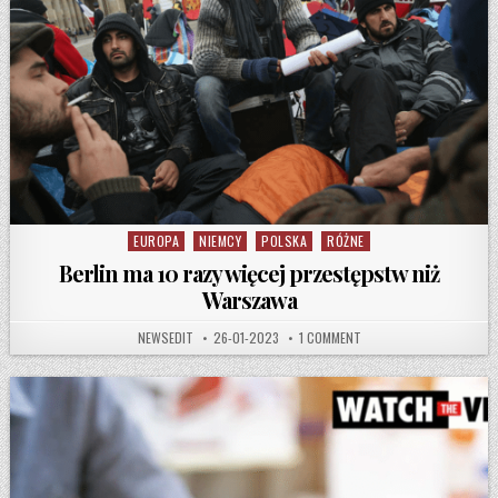
EUROPA
NIEMCY
POLSKA
RÓŻNE
Posted in
Berlin ma 10 razy więcej przestępstw niż
Warszawa
AUTHOR:
PUBLISHED DATE:
ON BERLIN MA 10 RAZY 
NEWSEDIT
26-01-2023
1 COMMENT