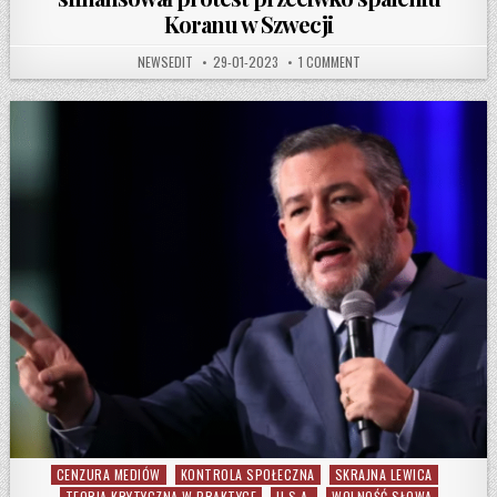
Koranu w Szwecji
AUTHOR:
PUBLISHED DATE:
ON DZIENNIKARZ POWIĄZ
NEWSEDIT
29-01-2023
1 COMMENT
CENZURA MEDIÓW
KONTROLA SPOŁECZNA
SKRAJNA LEWICA
Posted in
TEORIA KRYTYCZNA W PRAKTYCE
U.S.A.
WOLNOŚĆ SŁOWA