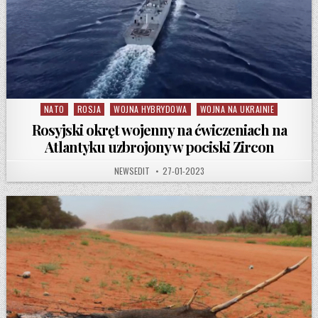
NATO
ROSJA
WOJNA HYBRYDOWA
WOJNA NA UKRAINIE
Posted in
Rosyjski okręt wojenny na ćwiczeniach na
Atlantyku uzbrojony w pociski Zircon
AUTHOR:
PUBLISHED DATE:
NEWSEDIT
27-01-2023