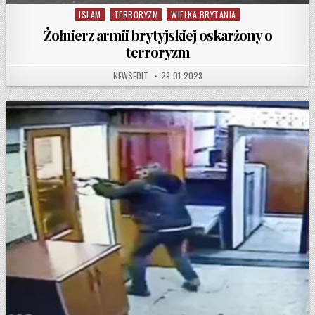
ISLAM
TERRORYZM
WIELKA BRYTANIA
Posted in
Żołnierz armii brytyjskiej oskarżony o
terroryzm
AUTHOR:
PUBLISHED DATE:
NEWSEDIT
29-01-2023