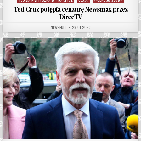
Ted Cruz potępia cenzurę Newsmax przez
DirecTV
AUTHOR:
PUBLISHED DATE:
NEWSEDIT
29-01-2023