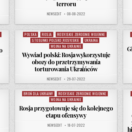
terroru
AUTHOR:
PUBLISHED DATE:
NEWSEDIT
08-08-2022
POLSKA
ROSJA
ROSYJSKIE ZBRODNIE WOJENNE
Posted in
P
STOSUNKI POLSKO_ROSYJSKIE
UKRAINA
WOJNA NA UKRAINIE
G
o
Wywiad polski: Rosja wykorzystuje
obozy do przetrzymywania
torturowania Ukraińców
AUTHOR:
PUBLISHED DATE:
NEWSEDIT
29-07-2022
BROŃ DLA UKRAINY
ROSYJSKIE ZBRODNIE WOJENNE
Posted in
WOJNA NA UKRAINIE
Rosja przygotowuje się do kolejnego
etapu ofensywy
AUTHOR:
PUBLISHED DATE:
NEWSEDIT
18-07-2022
h