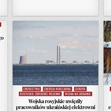
go
SKA PRACUJE NAD NOWYMI SPOSOBAMI TRANSPORTU UKRAIŃSKIEGO ZBOŻA
ENERGETYKA
ENERGIA NUKLEARNA
EUROPA
Posted in
ROSYJSKIE ZBRODNIE WOJENNE
WOJNA NA UKRAINIE
Wojska rosyjskie uwięziły
pracowników ukraińskiej elektrowni
e