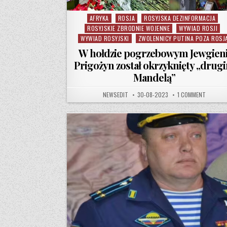
AFRYKA
ROSJA
ROSYJSKA DEZINFORMACJA
Posted in
ROSYJSKIE ZBRODNIE WOJENNE
WYWIAD ROSJI
WYWIAD ROSYJSKI
ZWOLENNICY PUTINA POZA ROSJ
W hołdzie pogrzebowym Jewgieni
Prigożyn został okrzyknięty „drug
Mandelą”
AUTHOR:
PUBLISHED DATE:
ON W HO
NEWSEDIT
30-08-2023
1 COMMENT