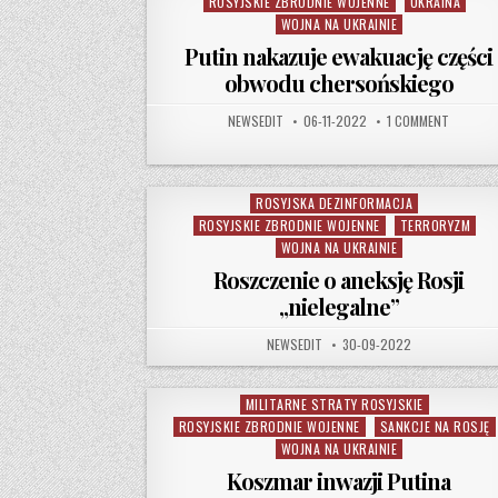
ROSYJSKIE ZBRODNIE WOJENNE
UKRAINA
WOJNA NA UKRAINIE
Putin nakazuje ewakuację części
obwodu chersońskiego
AUTHOR:
PUBLISHED DATE:
ON PUTI
NEWSEDIT
06-11-2022
1 COMMENT
ROSYJSKA DEZINFORMACJA
Posted in
ROSYJSKIE ZBRODNIE WOJENNE
TERRORYZM
WOJNA NA UKRAINIE
Roszczenie o aneksję Rosji
„nielegalne”
AUTHOR:
PUBLISHED DATE:
NEWSEDIT
30-09-2022
MILITARNE STRATY ROSYJSKIE
Posted in
ROSYJSKIE ZBRODNIE WOJENNE
SANKCJE NA ROSJĘ
WOJNA NA UKRAINIE
Koszmar inwazji Putina