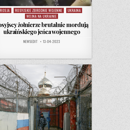
ROSJA
ROSYJSKIE ZBRODNIE WOJENNE
UKRAINA
Posted in
WOJNA NA UKRAINIE
osyjscy żołnierze brutalnie mordują
ukraińskiego jeńca wojennego
AUTHOR:
PUBLISHED DATE:
NEWSEDIT
13-04-2023