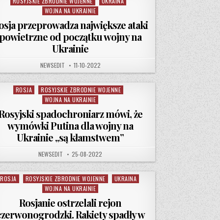
ROSYJSKIE ZBRODNIE WOJENNE
UKRAINA
WOJNA NA UKRAINIE
osja przeprowadza największe ataki
powietrzne od początku wojny na
Ukrainie
SZĄ EWAKUACJĘ OKUPOWANEJ POŁUDNIOWEJ UKRAINY
AUTHOR:
PUBLISHED DATE:
NEWSEDIT
11-10-2022
ROSJA
ROSYJSKIE ZBRODNIE WOJENNE
Posted in
WOJNA NA UKRAINIE
Rosyjski spadochroniarz mówi, że
wymówki Putina dla wojny na
Ukrainie „są kłamstwem”
AUTHOR:
PUBLISHED DATE:
NEWSEDIT
25-08-2022
ROSJA
ROSYJSKIE ZBRODNIE WOJENNE
UKRAINA
Posted in
WOJNA NA UKRAINIE
Rosjanie ostrzelali rejon
czerwonogrodzki. Rakiety spadły w