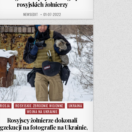
rosyjskich żołnierzy
AUTHOR:
PUBLISHED DATE:
NEWSEDIT
01-07-2022
ROSJA
ROSYJSKIE ZBRODNIE WOJENNE
UKRAINA
Posted in
WOJNA NA UKRAINIE
Rosyjscy żołnierze dokonali
gzekucji na fotografie na Ukrainie,