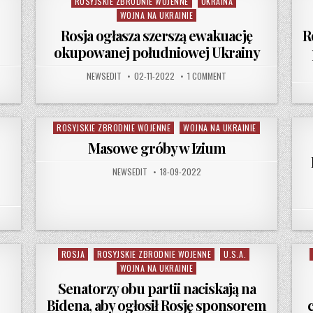
ROSYJSKIE ZBRODNIE WOJENNE
UKRAINA
WOJNA NA UKRAINIE
Rosja ogłasza szerszą ewakuację
R
okupowanej południowej Ukrainy
N NAKAZUJE EWAKUACJĘ CZĘŚCI OBWODU CHERSOŃSKIEGO
AUTHOR:
PUBLISHED DATE:
ON ROSJA OGŁASZA SZER
NEWSEDIT
02-11-2022
1 COMMENT
ROSYJSKIE ZBRODNIE WOJENNE
WOJNA NA UKRAINIE
Posted in
Masowe gróby w Izium
AUTHOR:
PUBLISHED DATE:
NEWSEDIT
18-09-2022
ROSJA
ROSYJSKIE ZBRODNIE WOJENNE
U.S.A.
Posted in
WOJNA NA UKRAINIE
Senatorzy obu partii naciskają na
Bidena, aby ogłosił Rosję sponsorem