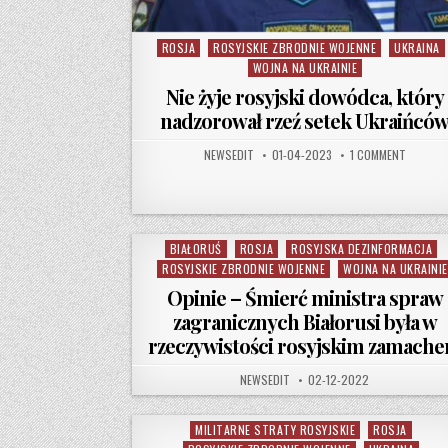
ROSJA
ROSYJSKIE ZBRODNIE WOJENNE
UKRAINA
Posted in
WOJNA NA UKRAINIE
Nie żyje rosyjski dowódca, który
nadzorował rzeź setek Ukraińcó
AUTHOR:
PUBLISHED DATE:
ON NIE 
NEWSEDIT
01-04-2023
1 COMMENT
BIAŁORUŚ
ROSJA
ROSYJSKA DEZINFORMACJA
Posted in
ROSYJSKIE ZBRODNIE WOJENNE
WOJNA NA UKRAINIE
Opinie – Śmierć ministra spraw
zagranicznych Białorusi była w
rzeczywistości rosyjskim zamach
AUTHOR:
PUBLISHED DATE:
NEWSEDIT
02-12-2022
MILITARNE STRATY ROSYJSKIE
ROSJA
Posted in