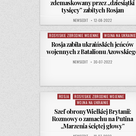
zdemaskowany przez „dziesiątki
tysięcy” zabitych Rosjan
AUTHOR:
PUBLISHED DATE:
NEWSEDIT
12-08-2022
ROSYJSKIE ZBRODNIE WOJENNE
WOJNA NA UKRAINIE
Posted in
Rosja zabiła ukraińskich jeńców
wojennych z Batalionu Azowskieg
AUTHOR:
PUBLISHED DATE:
NEWSEDIT
30-07-2022
ROSJA
ROSYJSKIE ZBRODNIE WOJENNE
Posted in
WOJNA NA UKRAINIE
Szef obrony Wielkiej Brytanii:
Rozmowy o zamachu na Putina
„Marzenia ściętej głowy”
AUTHOR:
PUBLISHED DATE: