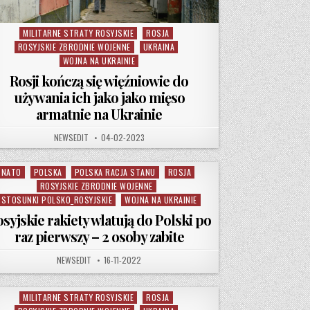
MILITARNE STRATY ROSYJSKIE
ROSJA
Posted in
ROSYJSKIE ZBRODNIE WOJENNE
UKRAINA
WOJNA NA UKRAINIE
Rosji kończą się więźniowie do
używania ich jako jako mięso
armatnie na Ukrainie
AUTHOR:
PUBLISHED DATE:
NEWSEDIT
04-02-2023
NATO
POLSKA
POLSKA RACJA STANU
ROSJA
Posted in
ROSYJSKIE ZBRODNIE WOJENNE
STOSUNKI POLSKO_ROSYJSKIE
WOJNA NA UKRAINIE
syjskie rakiety wlatują do Polski po
raz pierwszy – 2 osoby zabite
AUTHOR:
PUBLISHED DATE:
NEWSEDIT
16-11-2022
MILITARNE STRATY ROSYJSKIE
ROSJA
Posted in