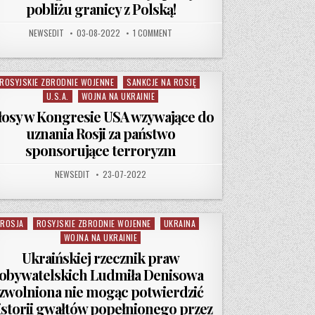
pobliżu granicy z Polską!
AUTHOR:
PUBLISHED DATE:
ON ROSJANIE OSTRZELALI REJON CZERWON
NEWSEDIT
03-08-2022
1 COMMENT
ROSYJSKIE ZBRODNIE WOJENNE
SANKCJE NA ROSJĘ
osted in
U.S.A.
WOJNA NA UKRAINIE
łosy w Kongresie USA wzywające do
uznania Rosji za państwo
sponsorujące terroryzm
AUTHOR:
PUBLISHED DATE:
NEWSEDIT
23-07-2022
ROSJA
ROSYJSKIE ZBRODNIE WOJENNE
UKRAINA
Posted in
WOJNA NA UKRAINIE
Ukraińskiej rzecznik praw
obywatelskich Ludmiła Denisowa
zwolniona nie mogąc potwierdzić
istorii gwałtów popełnionego przez