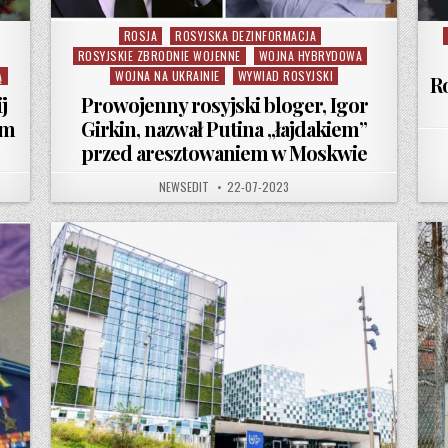
ROSJA
ROSYJSKA DEZINFORMACJA
Posted in
ROSYJSKIE ZBRODNIE WOJENNE
WOJNA HYBRYDOWA
Ą
WOJNA NA UKRAINIE
WYWIAD ROSYJSKI
R
j
Prowojenny rosyjski bloger, Igor
im
Girkin, nazwał Putina „łajdakiem”
przed aresztowaniem w Moskwie
ŁDZIE POGRZEBOWYM JEWGIENIJ PRIGOŻYN ZOSTAŁ OKRZYKNIĘTY „DRUGIM MANDELĄ”
AUTHOR:
PUBLISHED DATE:
NEWSEDIT
22-07-2023