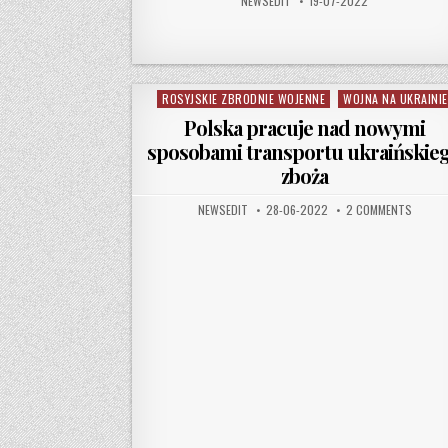
NEWSEDIT
19-07-2022
ROSYJSKIE ZBRODNIE WOJENNE
WOJNA NA UKRAINIE
Posted in
Polska pracuje nad nowymi
sposobami transportu ukraińskie
zboża
AUTHOR:
PUBLISHED DATE:
ON POL
NEWSEDIT
28-06-2022
2 COMMENTS