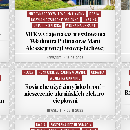
MIĘDZYNARODOWY TRYBUNAŁ KARNY
ROSJA
Posted in
ROSYJSKIE ZBRODNIE WOJENNE
UKRAINA
UNIA EUROPEJSKA
WOJNA NA UKRAINIE
MTK wydaje nakaz aresztowania
w
Władimira Putina oraz Marii
ŻYJE ROSYJSKI DOWÓDCA, KTÓRY NADZOROWAŁ RZEŹ SETEK UKRAIŃCÓW
Aleksiejewnej Lwowej-Biełowej
AUTHOR:
PUBLISHED DATE:
NEWSEDIT
18-03-2023
ROSJA
ROSYJSKIE ZBRODNIE WOJENNE
UKRAINA
Posted in
WOJNA NA UKRAINIE
Rosja che użyć zimy jako broni –
Ro
nieszczenie ukraińskich elektro-
em
ciepłowni
AUTHOR:
PUBLISHED DATE:
NEWSEDIT
25-11-2022
ROSJA
ROSYJSKA DEZINFORMACJA
Posted in