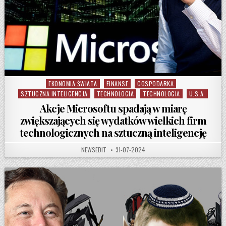
EKONOMIA ŚWIATA
FINANSE
GOSPODARKA
Posted in
SZTUCZNA INTELIGENCJA
TECHNOLOGIA
TECHNOLOGIA
U.S.A.
Akcje Microsoftu spadają w miarę
zwiększających się wydatków wielkich firm
technologicznych na sztuczną inteligencję
AUTHOR:
PUBLISHED DATE:
NEWSEDIT
31-07-2024