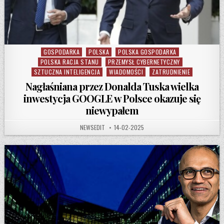
GOSPODARKA
POLSKA
POLSKA GOSPODARKA
Posted in
POLSKA RACJA STANU
PRZEMYSŁ CYBERNETYCZNY
SZTUCZNA INTELIGENCJA
WIADOMOŚCI
ZATRUDNIENIE
Nagłaśniana przez Donalda Tuska wielka
inwestycja GOOGLE w Polsce okazuje się
niewypałem
AUTHOR:
PUBLISHED DATE:
NEWSEDIT
14-02-2025