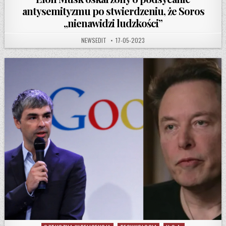
antysemityzmu po stwierdzeniu, że Soros
„nienawidzi ludzkości”
AUTHOR:
PUBLISHED DATE:
NEWSEDIT
17-05-2023