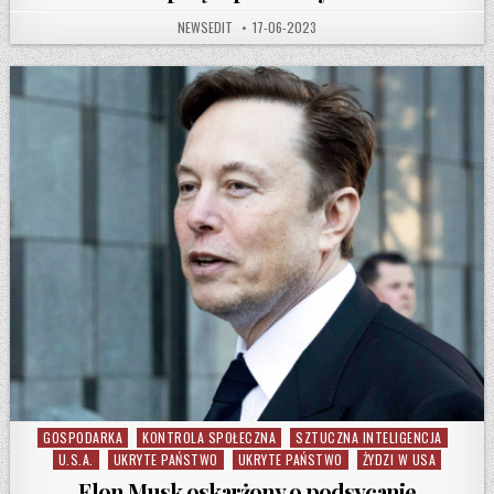
AUTHOR:
PUBLISHED DATE:
NEWSEDIT
17-06-2023
GOSPODARKA
KONTROLA SPOŁECZNA
SZTUCZNA INTELIGENCJA
Posted in
U.S.A.
UKRYTE PAŃSTWO
UKRYTE PAŃSTWO
ŻYDZI W USA
Elon Musk oskarżony o podsycanie