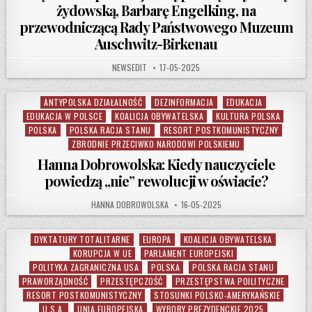
żydowską, Barbarę Engelking, na
przewodniczącą Rady Państwowego Muzeum
Auschwitz-Birkenau
AUTHOR:
PUBLISHED DATE:
NEWSEDIT
17-05-2025
ANTYPOLSKA DZIAŁALNOŚĆ
DEZINFORMACJA
EDUKACJA
Posted in
EDUKACJA W POLSCE
KOALICJA OBYWATELSKA
KULTURA POLSKA
POLSKA
POLSKA RACJA STANU
RESORT POSTKOMUNISTYCZNY
ZBRODNIE PRZECIWKO NARODOWI POLSKIEMU
Hanna Dobrowolska: Kiedy nauczyciele
powiedzą „nie” rewolucji w oświacie?
AUTHOR:
PUBLISHED DATE:
HANNA DOBROWOLSKA
16-05-2025
DYKTATURY TOTALITARNE
EUROPA
KOALICJA OBYWATELSKA
Posted in
KORUPCJA W UE
PARLAMENT EUROPEJSKI
POLITYKA ZAGRANICZNA USA
POLSKA
POLSKA RACJA STANU
PRAWORZĄDNOŚĆ
PRZESTĘPCZOŚĆ
PRZESTĘPSTWA POILITYCZNE
RESORT POSTKOMUNISTYCZNY
STOSUNKI POLSKO-AMERYKAŃSKIE
U.S.A.
UNIA EUROPEJSKA
WYBORY PREZYDENCKIE 2025