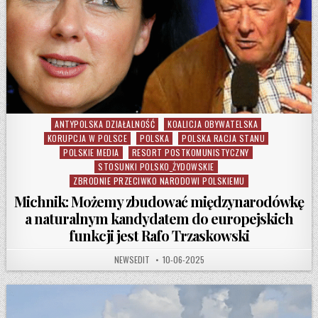
ANTYPOLSKA DZIAŁALNOŚĆ
KOALICJA OBYWATELSKA
Posted in
KORUPCJA W POLSCE
POLSKA
POLSKA RACJA STANU
POLSKIE MEDIA
RESORT POSTKOMUNISTYCZNY
STOSUNKI POLSKO_ŻYDOWSKIE
ZBRODNIE PRZECIWKO NARODOWI POLSKIEMU
Michnik: Możemy zbudować międzynarodówkę
a naturalnym kandydatem do europejskich
funkcji jest Rafo Trzaskowski
AUTHOR:
PUBLISHED DATE:
NEWSEDIT
10-06-2025