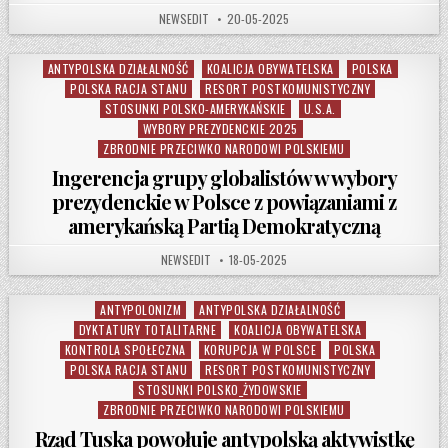
AUTHOR:
PUBLISHED DATE:
NEWSEDIT
20-05-2025
ANTYPOLSKA DZIAŁALNOŚĆ
KOALICJA OBYWATELSKA
POLSKA
Posted in
POLSKA RACJA STANU
RESORT POSTKOMUNISTYCZNY
STOSUNKI POLSKO-AMERYKAŃSKIE
U.S.A.
WYBORY PREZYDENCKIE 2025
ZBRODNIE PRZECIWKO NARODOWI POLSKIEMU
Ingerencja grupy globalistów w wybory
prezydenckie w Polsce z powiązaniami z
amerykańską Partią Demokratyczną
AUTHOR:
PUBLISHED DATE:
NEWSEDIT
18-05-2025
ANTYPOLONIZM
ANTYPOLSKA DZIAŁALNOŚĆ
Posted in
DYKTATURY TOTALITARNE
KOALICJA OBYWATELSKA
KONTROLA SPOŁECZNA
KORUPCJA W POLSCE
POLSKA
POLSKA RACJA STANU
RESORT POSTKOMUNISTYCZNY
STOSUNKI POLSKO_ŻYDOWSKIE
ZBRODNIE PRZECIWKO NARODOWI POLSKIEMU
Rząd Tuska powołuje antypolską aktywistkę