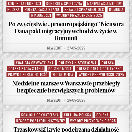
KONTROLA LUDNOŚCI
KONTROLA SPOŁECZNA
MANIPULACJA MEDIÓW
POLSKA
POLSKA RACJA STANU
PRAWO I SPRAWIEDLIOŚĆ
RUMUNIA
WIADOMOŚCI
WYBORY PREZYDENCKIE 2025
Po zwycięstwie „proeuropejskiego” Nicușora
Dana pakt migracyjny wchodzi w życie w
Rumunii
AUTHOR:
PUBLISHED DATE:
NEWSEDIT
27-05-2025
KOALICJA OBYWATELSKA
POLITYKA HISTORYCZNA
POLSKA
Posted in
POLSKA RACJA STANU
POLSKIE MEDIA
POLSKIE PARTIE POLITYCZNE
PRAWO I SPRAWIEDLIOŚĆ
WOLNE MEDIA
WYBORY PREZYDENCKIE 2025
Niedzielne marsze w Warszawie przebiegły
bezpiecznie bez większych problemów
AUTHOR:
PUBLISHED DATE:
NEWSEDIT
26-05-2025
KOALICJA OBYWATELSKA
KULTURA POLSKA
POLSKA
Posted in
RESORT POSTKOMUNISTYCZNY
WYBORY PREZYDENCKIE 2025
Trzaskowski kryje podejrzaną działalność