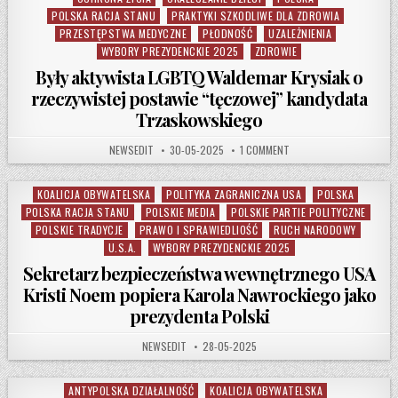
POLSKA RACJA STANU
PRAKTYKI SZKODLIWE DLA ZDROWIA
PRZESTĘPSTWA MEDYCZNE
PŁODNOŚĆ
UZALEŻNIENIA
WYBORY PREZYDENCKIE 2025
ZDROWIE
Były aktywista LGBTQ Waldemar Krysiak o
rzeczywistej postawie “tęczowej” kandydata
Trzaskowskiego
AUTHOR:
PUBLISHED DATE:
ON BYŁY AKTYWISTA LGB
NEWSEDIT
30-05-2025
1 COMMENT
KOALICJA OBYWATELSKA
POLITYKA ZAGRANICZNA USA
POLSKA
Posted in
POLSKA RACJA STANU
POLSKIE MEDIA
POLSKIE PARTIE POLITYCZNE
POLSKIE TRADYCJE
PRAWO I SPRAWIEDLIOŚĆ
RUCH NARODOWY
U.S.A.
WYBORY PREZYDENCKIE 2025
Sekretarz bezpieczeństwa wewnętrznego USA
Kristi Noem popiera Karola Nawrockiego jako
prezydenta Polski
AUTHOR:
PUBLISHED DATE:
NEWSEDIT
28-05-2025
ANTYPOLSKA DZIAŁALNOŚĆ
KOALICJA OBYWATELSKA
Posted in