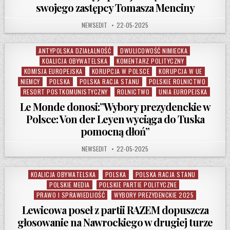
swojego zastępcy Tomasza Menciny
AUTHOR:
PUBLISHED DATE:
NEWSEDIT
22-05-2025
ANTYPOLSKA DZIAŁALNOŚĆ
DWULICOWOŚĆ NIMIECKA
Posted in
KOALICJA OBYWATELSKA
KOMENTARZ POLITYCZNY
KOMISJA EUROPEJSKA
KORUPCJA W POLSCE
KORUPCJA W UE
NIEMCY
POLSKA
POLSKA RACJA STANU
POLSKIE ROLNICTWO
RESORT POSTKOMUNISTYCZNY
ROLNICTWO
UNIA EUROPEJSKA
Le Monde donosi:”Wybory prezydenckie w
Polsce: Von der Leyen wyciąga do Tuska
pomocną dłoń”
AUTHOR:
PUBLISHED DATE:
NEWSEDIT
22-05-2025
KOALICJA OBYWATELSKA
POLSKA
POLSKA RACJA STANU
Posted in
POLSKIE MEDIA
POLSKIE PARTIE POLITYCZNE
PRAWO I SPRAWIEDLIOŚĆ
WYBORY PREZYDENCKIE 2025
Lewicowa poseł z partii RAZEM dopuszcza
głosowanie na Nawrockiego w drugiej turze