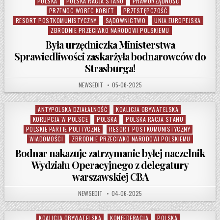
POLSKA
POLSKA RACJA STANU
PRAWORZĄDNOŚĆ
PRZEMOC WOBEC KOBIET
PRZESTĘPCZOŚĆ
RESORT POSTKOMUNISTYCZNY
SĄDOWNICTWO
UNIA EUROPEJSKA
ZBRODNIE PRZECIWKO NARODOWI POLSKIEMU
Była urzędniczka Ministerstwa
Sprawiedliwości zaskarżyła bodnarowców do
Strasburga!
AUTHOR:
PUBLISHED DATE:
NEWSEDIT
05-06-2025
ANTYPOLSKA DZIAŁALNOŚĆ
KOALICJA OBYWATELSKA
Posted in
KORUPCJA W POLSCE
POLSKA
POLSKA RACJA STANU
POLSKIE PARTIE POLITYCZNE
RESORT POSTKOMUNISTYCZNY
WIADOMOŚCI
ZBRODNIE PRZECIWKO NARODOWI POLSKIEMU
Bodnar nakazuje zatrzymanie byłej naczelnik
Wydziału Operacyjnego z delegatury
warszawskiej CBA
AUTHOR:
PUBLISHED DATE:
NEWSEDIT
04-06-2025
KOALICJA OBYWATELSKA
KONFEDERACJA
POLSKA
Posted in