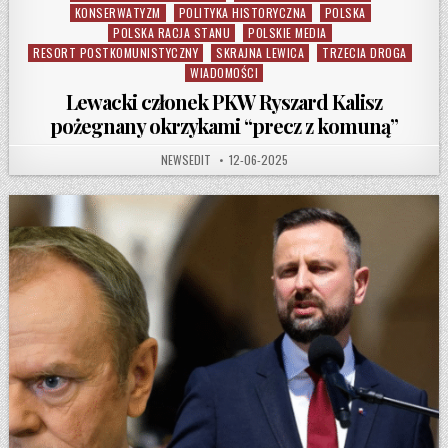
KONSERWATYZM
POLITYKA HISTORYCZNA
POLSKA
POLSKA RACJA STANU
POLSKIE MEDIA
RESORT POSTKOMUNISTYCZNY
SKRAJNA LEWICA
TRZECIA DROGA
WIADOMOŚCI
Lewacki członek PKW Ryszard Kalisz
pożegnany okrzykami “precz z komuną”
AUTHOR:
PUBLISHED DATE:
NEWSEDIT
12-06-2025