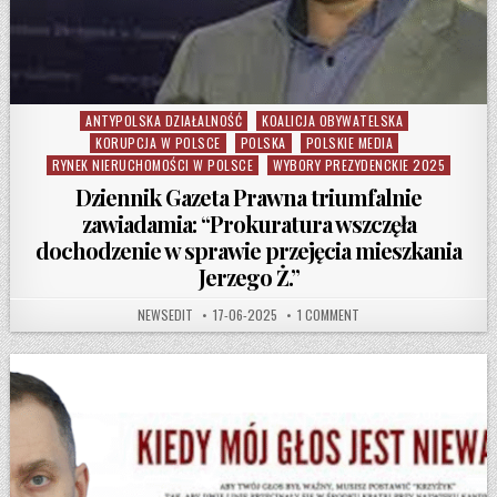
ANTYPOLSKA DZIAŁALNOŚĆ
KOALICJA OBYWATELSKA
Posted in
KORUPCJA W POLSCE
POLSKA
POLSKIE MEDIA
RYNEK NIERUCHOMOŚCI W POLSCE
WYBORY PREZYDENCKIE 2025
Dziennik Gazeta Prawna triumfalnie
zawiadamia: “Prokuratura wszczęła
dochodzenie w sprawie przejęcia mieszkania
Jerzego Ż.”
AUTHOR:
PUBLISHED DATE:
ON DZIENNIK GAZETA PR
NEWSEDIT
17-06-2025
1 COMMENT