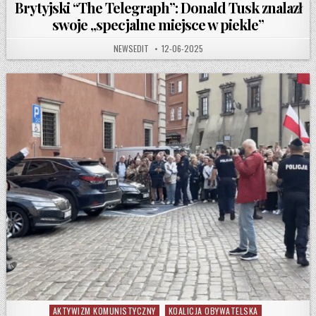
Brytyjski “The Telegraph”: Donald Tusk znalazł
swoje „specjalne miejsce w piekle”
AUTHOR:
PUBLISHED DATE:
NEWSEDIT
12-06-2025
AKTYWIZM KOMUNISTYCZNY
KOALICJA OBYWATELSKA
Posted in