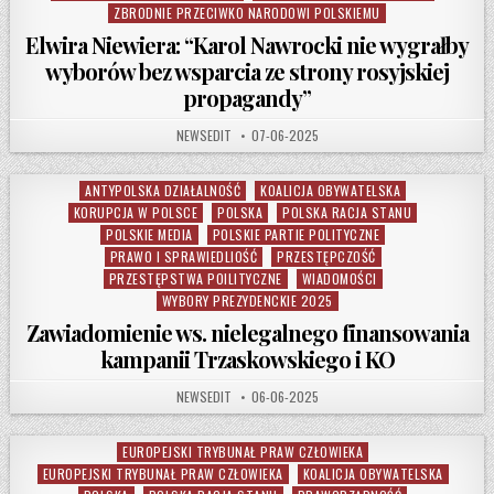
ZBRODNIE PRZECIWKO NARODOWI POLSKIEMU
Elwira Niewiera: “Karol Nawrocki nie wygrałby
wyborów bez wsparcia ze strony rosyjskiej
propagandy”
AUTHOR:
PUBLISHED DATE:
NEWSEDIT
07-06-2025
ANTYPOLSKA DZIAŁALNOŚĆ
KOALICJA OBYWATELSKA
Posted in
KORUPCJA W POLSCE
POLSKA
POLSKA RACJA STANU
POLSKIE MEDIA
POLSKIE PARTIE POLITYCZNE
PRAWO I SPRAWIEDLIOŚĆ
PRZESTĘPCZOŚĆ
PRZESTĘPSTWA POILITYCZNE
WIADOMOŚCI
WYBORY PREZYDENCKIE 2025
Zawiadomienie ws. nielegalnego finansowania
kampanii Trzaskowskiego i KO
AUTHOR:
PUBLISHED DATE:
NEWSEDIT
06-06-2025
EUROPEJSKI TRYBUNAŁ PRAW CZŁOWIEKA
Posted in
EUROPEJSKI TRYBUNAŁ PRAW CZŁOWIEKA
KOALICJA OBYWATELSKA