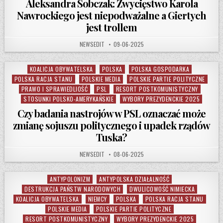
Aleksandra Sobczak: Zwycięstwo Karola
Nawrockiego jest niepodważalne a Giertych
jest trollem
AUTHOR:
PUBLISHED DATE:
NEWSEDIT
09-06-2025
KOALICJA OBYWATELSKA
POLSKA
POLSKA GOSPODARKA
Posted in
POLSKA RACJA STANU
POLSKIE MEDIA
POLSKIE PARTIE POLITYCZNE
PRAWO I SPRAWIEDLIOŚĆ
PSL
RESORT POSTKOMUNISTYCZNY
STOSUNKI POLSKO-AMERYKAŃSKIE
WYBORY PREZYDENCKIE 2025
Czy badania nastrojów w PSL oznaczać może
zmianę sojuszu politycznego i upadek rządów
Tuska?
AUTHOR:
PUBLISHED DATE:
NEWSEDIT
08-06-2025
ANTYPOLONIZM
ANTYPOLSKA DZIAŁALNOŚĆ
Posted in
DESTRUKCJA PAŃSTW NARODOWYCH
DWULICOWOŚĆ NIMIECKA
KOALICJA OBYWATELSKA
NIEMCY
POLSKA
POLSKA RACJA STANU
POLSKIE MEDIA
POLSKIE PARTIE POLITYCZNE
RESORT POSTKOMUNISTYCZNY
WYBORY PREZYDENCKIE 2025