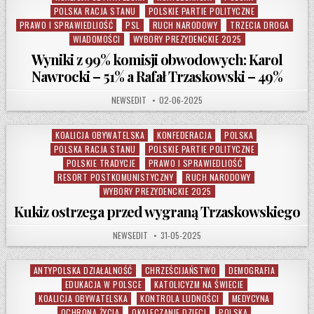
POLSKA RACJA STANU
POLSKIE PARTIE POLITYCZNE
PRAWO I SPRAWIEDLIOŚĆ
PSL
RUCH NARODOWY
TRZECIA DROGA
WIADOMOŚCI
WYBORY PREZYDENCKIE 2025
Wyniki z 99% komisji obwodowych: Karol
Nawrocki – 51% a Rafał Trzaskowski – 49%
AUTHOR:
PUBLISHED DATE:
NEWSEDIT
02-06-2025
KOALICJA OBYWATELSKA
KONFEDERACJA
POLSKA
Posted in
POLSKA RACJA STANU
POLSKIE PARTIE POLITYCZNE
POLSKIE TRADYCJE
PRAWO I SPRAWIEDLIOŚĆ
RESORT POSTKOMUNISTYCZNY
RUCH NARODOWY
WYBORY PREZYDENCKIE 2025
Kukiz ostrzega przed wygraną Trzaskowskiego
AUTHOR:
PUBLISHED DATE:
NEWSEDIT
31-05-2025
ANTYPOLSKA DZIAŁALNOŚĆ
CHRZEŚCIJAŃSTWO
DEMOGRAFIA
Posted in
EDUKACJA W POLSCE
KATOLICYZM NA ŚWIECIE
KOALICJA OBYWATELSKA
KONTROLA LUDNOŚCI
MEDYCYNA
OCHRONA ŻYCIA
OKALECZANIE DZIECI
POLSKA