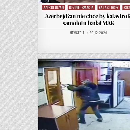
AZERBEJDŻAN
DEZINFORMACJA
KATASTROFY
ROS
Posted in
Azerbejdżan nie chce by katastrof
samolotu badał MAK
AUTHOR:
PUBLISHED DATE:
NEWSEDIT
30-12-2024