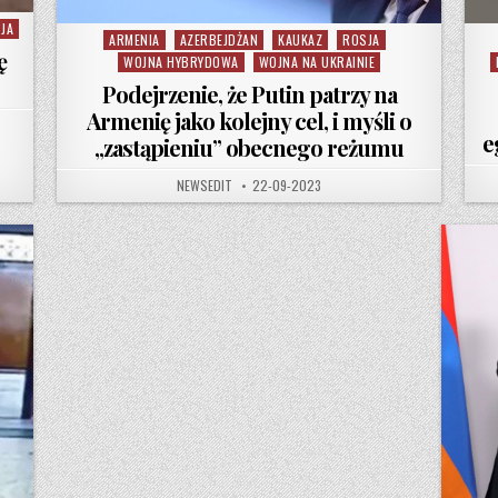
JA
ARMENIA
AZERBEJDŻAN
KAUKAZ
ROSJA
Posted in
ę
WOJNA HYBRYDOWA
WOJNA NA UKRAINIE
Podejrzenie, że Putin patrzy na
Armenię jako kolejny cel, i myśli o
e
„zastąpieniu” obecnego reżumu
AUTHOR:
PUBLISHED DATE:
NEWSEDIT
22-09-2023