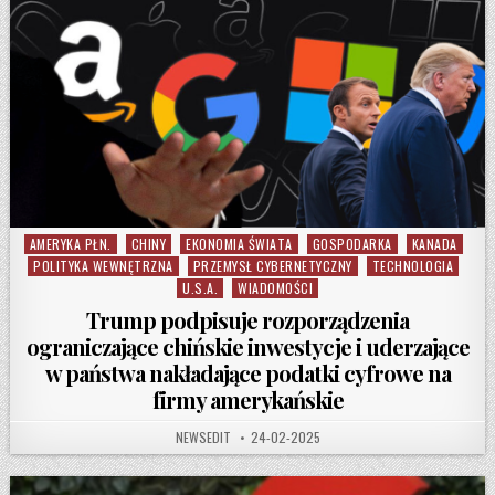
AMERYKA PŁN.
CHINY
EKONOMIA ŚWIATA
GOSPODARKA
KANADA
Posted in
POLITYKA WEWNĘTRZNA
PRZEMYSŁ CYBERNETYCZNY
TECHNOLOGIA
U.S.A.
WIADOMOŚCI
Trump podpisuje rozporządzenia
ograniczające chińskie inwestycje i uderzające
w państwa nakładające podatki cyfrowe na
firmy amerykańskie
AUTHOR:
PUBLISHED DATE:
NEWSEDIT
24-02-2025