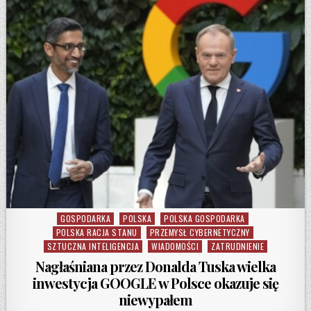
GOSPODARKA
POLSKA
POLSKA GOSPODARKA
Posted in
POLSKA RACJA STANU
PRZEMYSŁ CYBERNETYCZNY
SZTUCZNA INTELIGENCJA
WIADOMOŚCI
ZATRUDNIENIE
Nagłaśniana przez Donalda Tuska wielka
inwestycja GOOGLE w Polsce okazuje się
niewypałem