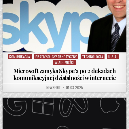
KOMUNIKACJA
PRZEMYSŁ CYBERNETYCZNY
TECHNOLOGIA
U.S.A.
Posted in
WIADOMOŚCI
Microsoft zamyka Skype’a po 2 dekadach
komunikacyjnej działalności w internecie
AUTHOR:
PUBLISHED DATE:
NEWSEDIT
01-03-2025