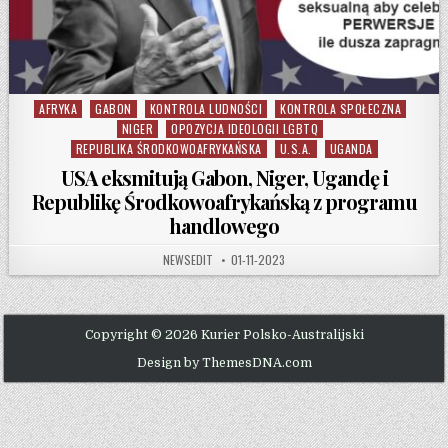
AFRYKA
GABON
KONTROLA LUDNOŚCI
KONTROLA SPOŁECZNA
Posted in
NIGER
OPOZYCJA IDEOLOGII LGBTQ
REPUBLIKA ŚRODKOWOAFRYKAŃSKA
U.S.A.
UGANDA
USA eksmitują Gabon, Niger, Ugandę i
Republikę Środkowoafrykańską z programu
handlowego
AUTHOR:
PUBLISHED DATE:
NEWSEDIT
01-11-2023
Copyright © 2026 Kurier Polsko-Australijski
Design by ThemesDNA.com