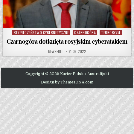
BEZPIECZEŃSTWO CYBERNETYCZNE
CZARNOGÓRA
TERRORYZM
Posted in
Czarnogóra dotknięta rosyjskim cyberatakiem
AUTHOR:
PUBLISHED DATE:
NEWSEDIT
31-08-2022
Copyright © 2026 Kurier Polsko-Australijski
Design by ThemesDNA.com