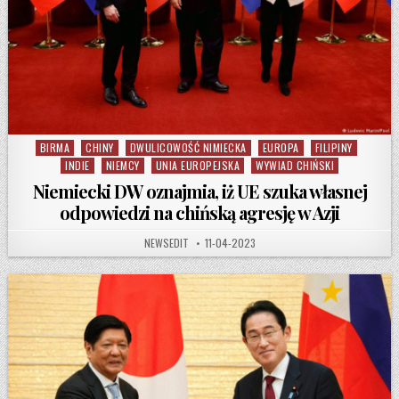
BIRMA
CHINY
DWULICOWOŚĆ NIMIECKA
EUROPA
FILIPINY
Posted in
INDIE
NIEMCY
UNIA EUROPEJSKA
WYWIAD CHIŃSKI
Niemiecki DW oznajmia, iż UE szuka własnej
odpowiedzi na chińską agresję w Azji
AUTHOR:
PUBLISHED DATE:
NEWSEDIT
11-04-2023