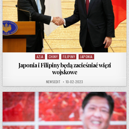
AZJA
CHINY
FILIPINY
JAPONIA
Posted in
Japonia i Filipiny będą zacieśniać więzi
wojskowe
AUTHOR:
PUBLISHED DATE:
NEWSEDIT
10-02-2023