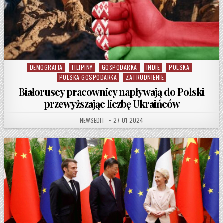
DEMOGRAFIA
FILIPINY
GOSPODARKA
INDIE
POLSKA
Posted in
POLSKA GOSPODARKA
ZATRUDNIENIE
Białoruscy pracownicy napływają do Polski
przewyższając liczbę Ukraińców
AUTHOR:
PUBLISHED DATE:
NEWSEDIT
27-01-2024