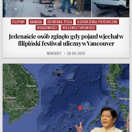
FILIPINY
KANADA
OCHRONA ŻYCIA
SCHORZENIA PSYCHICZNE
Posted in
WIADOMOŚCI
WIELOKULTUROWOŚĆ
Jedenaście osób zginęło gdy pojazd wjechał w
filipiński festiwal uliczny w Vancouver
AUTHOR:
PUBLISHED DATE:
NEWSEDIT
28-04-2025