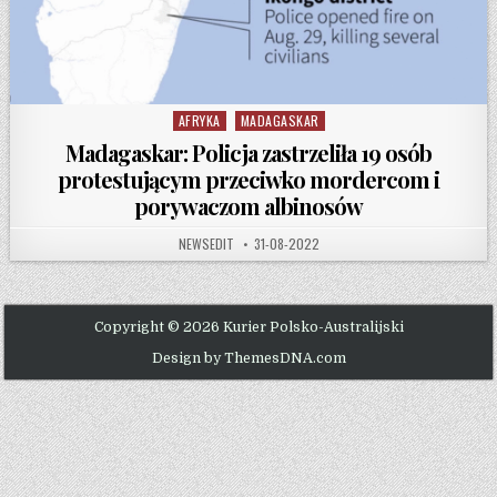
AFRYKA
MADAGASKAR
Posted in
Madagaskar: Policja zastrzeliła 19 osób
protestującym przeciwko mordercom i
porywaczom albinosów
AUTHOR:
PUBLISHED DATE:
NEWSEDIT
31-08-2022
Copyright © 2026 Kurier Polsko-Australijski
Design by ThemesDNA.com