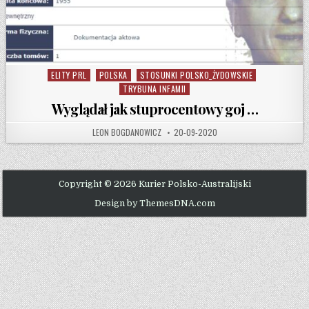
ELITY PRL
POLSKA
STOSUNKI POLSKO_ŻYDOWSKIE
Posted in
TRYBUNA INFAMII
Wyglądał jak stuprocentowy goj …
AUTHOR:
PUBLISHED DATE:
LEON BOGDANOWICZ
20-09-2020
Copyright © 2026 Kurier Polsko-Australijski
Design by ThemesDNA.com